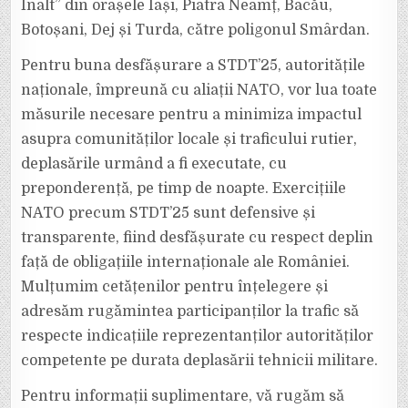
Înalt” din orașele Iași, Piatra Neamț, Bacău,
Botoșani, Dej și Turda, către poligonul Smârdan.
Pentru buna desfășurare a STDT’25, autoritățile
naționale, împreună cu aliații NATO, vor lua toate
măsurile necesare pentru a minimiza impactul
asupra comunităților locale și traficului rutier,
deplasările urmând a fi executate, cu
preponderență, pe timp de noapte. Exercițiile
NATO precum STDT’25 sunt defensive și
transparente, fiind desfășurate cu respect deplin
față de obligațiile internaționale ale României.
Mulțumim cetățenilor pentru înțelegere și
adresăm rugămintea participanților la trafic să
respecte indicațiile reprezentanților autorităților
competente pe durata deplasării tehnicii militare.
Pentru informații suplimentare, vă rugăm să