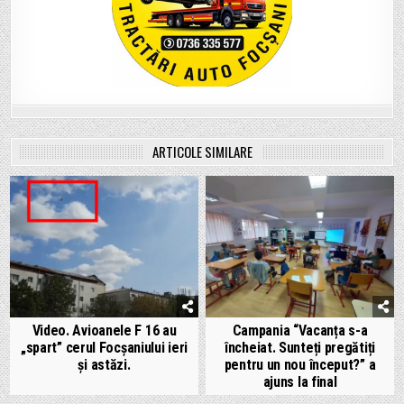
ARTICOLE SIMILARE
Video. Avioanele F 16 au
Campania “Vacanța s-a
„spart” cerul Focșaniului ieri
încheiat. Sunteți pregătiți
și astăzi.
pentru un nou început?” a
ajuns la final