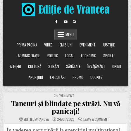
Skip
to
content
MENU
PRIMA PAGINĂ
VIDEO
EMISIUNI
EVENIMENT
JUSTIȚIE
ADMINISTRAȚIE
POLITIC
LOCAL
ECONOMIC
SPORT
ALEGERI
CULTURĂ
STRĂZI
SĂNĂTATE
ÎNVĂȚĂMÂNT
OPINII
ANUNȚURI
EXECUTĂRI
PROMO
COOKIES
POSTED
EVENIMENT
IN
Tancuri și blindate pe străzi. Nu vă
panicați!
ON
EDITIEDEVRANCEA
24/01/2025
LEAVE A COMMENT
TANCURI
ȘI
BLINDATE
În vederea participării la exercițiul multinațional