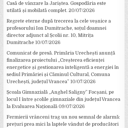
Casă de vânzare la Jariștea. Gospodăria este
utilată și mobilată complet.
20/07/2026
Regrete eterne după trecerea la cele veșnice a
profesorului Ion Dumitrache, soțul doamnei
director adjunct al Școlii nr. 10, Mitrița
Dumitrache
10/07/2026
Comunicat de presă. Primăria Urechești anunță
finalizarea proiectului „Creșterea eficienței
energetice și gestionarea inteligentă a energiei în
sediul Primăriei și Căminul Cultural, Comuna
Urechești, județul Vrancea”
10/07/2026
Școala Gimnazială „Anghel Saligny” Focșani, pe
locul I între școlile gimnaziale din județul Vrancea
la Evaluarea Națională
09/07/2026
Fermierii vrânceni trag un nou semnal de alarmă:
prețuri prea mici la laptele vândut de producători