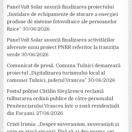
Panel Volt Solar anunță finalizarea proiectului
„Instalare de echipamente de stocare a energiei
produse de sisteme fotovoltaice ale persoanelor
fizice”
30/06/2026
Panel Volt Solar anunță finalizarea activităților
aferente unui proiect PNRR referitor la tranziția
verde
30/06/2026
Comunicat de presă. Comuna Tulnici demarează
proiectul „Digitalizarea turismului local al
comunei Tulnici, județul Vrancea”
30/06/2026
Fostul polițist Cătălin Stegărescu reclamă
tulburarea ordinii publice de către personalul
Penitenciarului Vrancea într-o zonă rezidențială
din Focșani.
27/06/2026
Cristi Irimia: „Despre suveranism, suveraniști și
cum se atacă singuri, fără să-și dea seama, cei