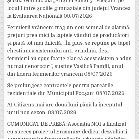
Școala Gimnazială „Anghel Saligny” Focșani, pe
locul I între școlile gimnaziale din județul Vrancea
la Evaluarea Națională
09/07/2026
Fermierii vrânceni trag un nou semnal de alarmă:
prețuri prea mici la laptele vândut de producători
și piață tot mai dificilă. „În plus, se repune pe tapet
chestiunea sistemului anti-grindină, deși
fermierii au spus foarte clar că acest sistem a adus
numai nenorociri”, susține Vasilică Pamfil, unul
din liderii fermierilor vrânceni
08/07/2026
Se prelungesc contractele pentru parcările
rezidențiale din Municipiul Focșani
08/07/2026
AI Citizens mai are două luni până la începutul
unui nou sezon.
08/07/2026
COMUNICAT DE PRESĂ: Asociația NOI a finalizat
cu succes proiectul Erasmus+ dedicat dezvoltării