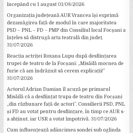
începând cu 1 august
01/08/2026
Organizația județeană AUR Vrancea își exprimă
dezamăgirea față de modul în care majoritatea
PSD – PNL – FD – PMP din Consiliul local Focșani a
înțeles să distrugă arta teatrală din județ.
31/07/2026
Reacția actriței Roxana Lupu după desființarea
trupei de teatru de la Focșani: „Misăilă mocnea de
furie că am îndrăznit să cerem explicații!”
31/07/2026
Actorul Adrian Damian îl acuză pe primarul
Misăilă că a desființat trupa de teatru din Focșani
„din răzbunare față de actori”. Consilierii PSD, PNL
și FD au votat pentru desființare, în timp ce AUR s-
a abținut, iar USR a votat împotrivă.
31/07/2026
Cum influențează adâncimea sondei sub oglinda