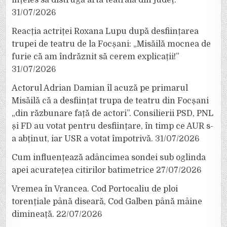
înțeles să distrugă arta teatrală din județ.
31/07/2026
Reacția actriței Roxana Lupu după desființarea
trupei de teatru de la Focșani: „Misăilă mocnea de
furie că am îndrăznit să cerem explicații!”
31/07/2026
Actorul Adrian Damian îl acuză pe primarul
Misăilă că a desființat trupa de teatru din Focșani
„din răzbunare față de actori”. Consilierii PSD, PNL
și FD au votat pentru desființare, în timp ce AUR s-
a abținut, iar USR a votat împotrivă.
31/07/2026
Cum influențează adâncimea sondei sub oglinda
apei acuratețea citirilor batimetrice
27/07/2026
Vremea în Vrancea. Cod Portocaliu de ploi
torențiale până diseară, Cod Galben până mâine
dimineață.
22/07/2026