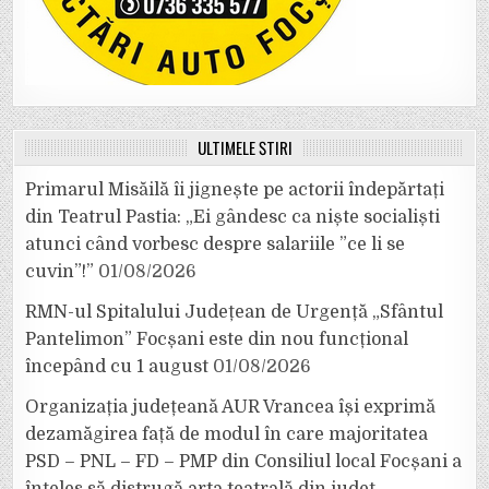
ULTIMELE ȘTIRI
Primarul Misăilă îi jignește pe actorii îndepărtați
din Teatrul Pastia: „Ei gândesc ca niște socialiști
atunci când vorbesc despre salariile ”ce li se
cuvin”!”
01/08/2026
RMN-ul Spitalului Județean de Urgență „Sfântul
Pantelimon” Focșani este din nou funcțional
începând cu 1 august
01/08/2026
Organizația județeană AUR Vrancea își exprimă
dezamăgirea față de modul în care majoritatea
PSD – PNL – FD – PMP din Consiliul local Focșani a