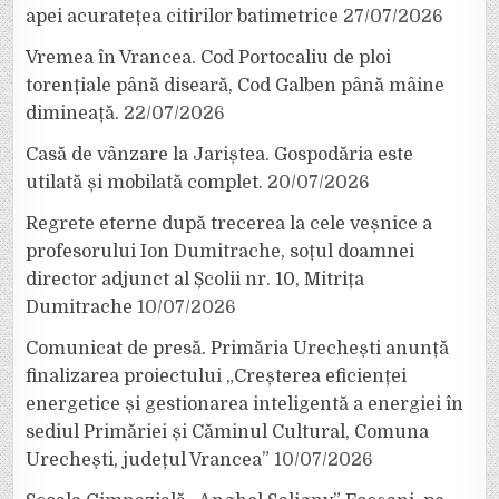
apei acuratețea citirilor batimetrice
27/07/2026
Vremea în Vrancea. Cod Portocaliu de ploi
torențiale până diseară, Cod Galben până mâine
dimineață.
22/07/2026
Casă de vânzare la Jariștea. Gospodăria este
utilată și mobilată complet.
20/07/2026
Regrete eterne după trecerea la cele veșnice a
profesorului Ion Dumitrache, soțul doamnei
director adjunct al Școlii nr. 10, Mitrița
Dumitrache
10/07/2026
Comunicat de presă. Primăria Urechești anunță
finalizarea proiectului „Creșterea eficienței
energetice și gestionarea inteligentă a energiei în
sediul Primăriei și Căminul Cultural, Comuna
Urechești, județul Vrancea”
10/07/2026