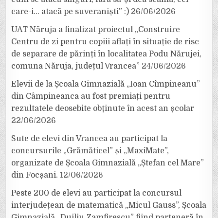
care-i… atacă pe suveraniști” :)
26/06/2026
UAT Năruja a finalizat proiectul „Construire
Centru de zi pentru copiii aflați în situație de risc
de separare de părinți în localitatea Podu Nărujei,
comuna Năruja, județul Vrancea”
24/06/2026
Elevii de la Școala Gimnazială „Ioan Cîmpineanu”
din Câmpineanca au fost premiați pentru
rezultatele deosebite obținute în acest an școlar
22/06/2026
Sute de elevi din Vrancea au participat la
concursurile „Grămăticel” și „MaxiMate”,
organizate de Școala Gimnazială „Ștefan cel Mare”
din Focșani.
12/06/2026
Peste 200 de elevi au participat la concursul
interjudețean de matematică „Micul Gauss”, Școala
Gimnazială „Duiliu Zamfirescu” fiind parteneră în