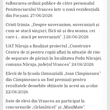
tulburarea ordinii publice de către personalul
Penitenciarului Vrancea într-o zonă rezidențială
din Focșani.
27/06/2026
Cristi Irimia: „Despre suveranism, suveraniști și
cum se atacă singuri, fără să-și dea seama, cei
care-i… atacă pe suveraniști” :)
26/06/2026
UAT Năruja a finalizat proiectul „Construire
Centru de zi pentru copiii aflați în situație de risc
de separare de părinți în localitatea Podu Nărujei,
comuna Năruja, județul Vrancea”
24/06/2026
Elevii de la Școala Gimnazială „Ioan Cîmpineanu”
din Câmpineanca au fost premiați pentru
rezultatele deosebite obținute în acest an școlar
22/06/2026
Sute de elevi din Vrancea au participat la
concursurile „Grămăticel” și „MaxiMate”,