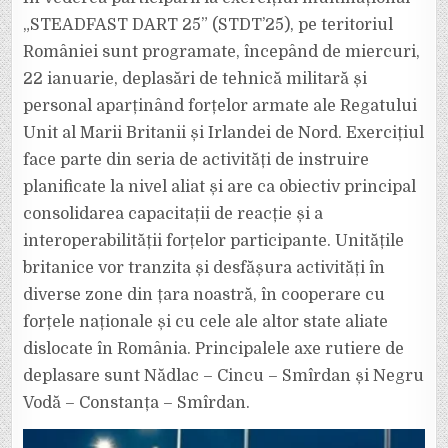
PE
STRĂZI.
„STEADFAST DART 25” (STDT’25), pe teritoriul
NU
VĂ
României sunt programate, începând de miercuri,
PANICAȚI!
22 ianuarie, deplasări de tehnică militară și
personal aparținând forțelor armate ale Regatului
Unit al Marii Britanii și Irlandei de Nord. Exercițiul
face parte din seria de activități de instruire
planificate la nivel aliat și are ca obiectiv principal
consolidarea capacitații de reacție și a
interoperabilității forțelor participante. Unitățile
britanice vor tranzita și desfășura activități în
diverse zone din țara noastră, în cooperare cu
forțele naționale și cu cele ale altor state aliate
dislocate în România. Principalele axe rutiere de
deplasare sunt Nădlac – Cincu – Smîrdan și Negru
Vodă – Constanța – Smîrdan.