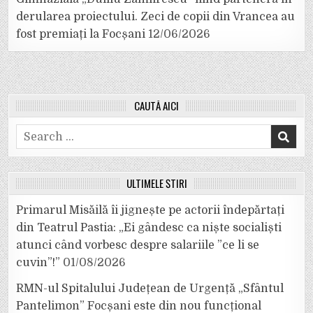
derularea proiectului. Zeci de copii din Vrancea au
fost premiați la Focșani
12/06/2026
CAUTĂ AICI
Search
for:
ULTIMELE ȘTIRI
Primarul Misăilă îi jignește pe actorii îndepărtați
din Teatrul Pastia: „Ei gândesc ca niște socialiști
atunci când vorbesc despre salariile ”ce li se
cuvin”!”
01/08/2026
RMN-ul Spitalului Județean de Urgență „Sfântul
Pantelimon” Focșani este din nou funcțional