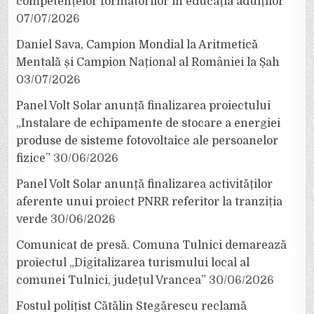
competențelor formatorilor în educația adulților
07/07/2026
Daniel Sava, Campion Mondial la Aritmetică
Mentală și Campion Național al României la Șah
03/07/2026
Panel Volt Solar anunță finalizarea proiectului
„Instalare de echipamente de stocare a energiei
produse de sisteme fotovoltaice ale persoanelor
fizice”
30/06/2026
Panel Volt Solar anunță finalizarea activităților
aferente unui proiect PNRR referitor la tranziția
verde
30/06/2026
Comunicat de presă. Comuna Tulnici demarează
proiectul „Digitalizarea turismului local al
comunei Tulnici, județul Vrancea”
30/06/2026
Fostul polițist Cătălin Stegărescu reclamă