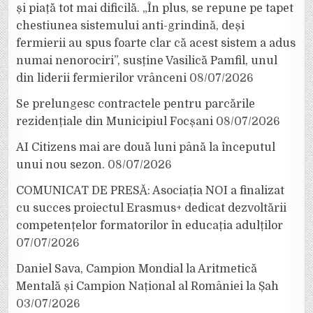
și piață tot mai dificilă. „În plus, se repune pe tapet
chestiunea sistemului anti-grindină, deși
fermierii au spus foarte clar că acest sistem a adus
numai nenorociri”, susține Vasilică Pamfil, unul
din liderii fermierilor vrânceni
08/07/2026
Se prelungesc contractele pentru parcările
rezidențiale din Municipiul Focșani
08/07/2026
AI Citizens mai are două luni până la începutul
unui nou sezon.
08/07/2026
COMUNICAT DE PRESĂ: Asociația NOI a finalizat
cu succes proiectul Erasmus+ dedicat dezvoltării
competențelor formatorilor în educația adulților
07/07/2026
Daniel Sava, Campion Mondial la Aritmetică
Mentală și Campion Național al României la Șah
03/07/2026