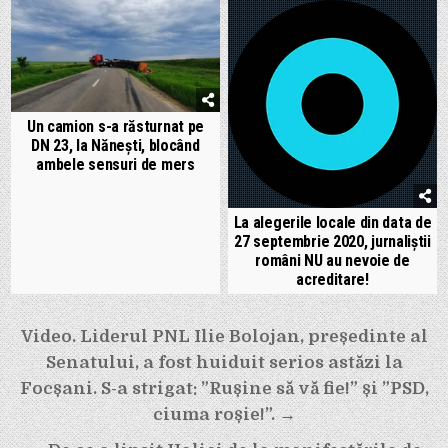
Un camion s-a răsturnat pe
DN 23, la Nănești, blocând
ambele sensuri de mers
La alegerile locale din data de
27 septembrie 2020, jurnaliștii
români NU au nevoie de
acreditare!
Navigare
Video. Liderul PNL Ilie Bolojan, președinte al
în
Senatului, a fost huiduit serios astăzi la
articole
Focșani. S-a strigat: ”Rușine să vă fie!” și ”PSD,
ciuma roșie!”. →