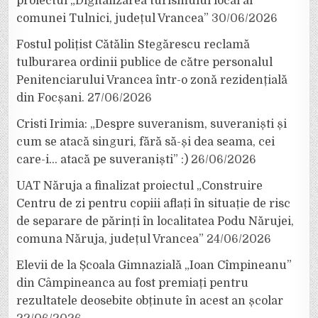
proiectul „Digitalizarea turismului local al
comunei Tulnici, județul Vrancea”
30/06/2026
Fostul polițist Cătălin Stegărescu reclamă
tulburarea ordinii publice de către personalul
Penitenciarului Vrancea într-o zonă rezidențială
din Focșani.
27/06/2026
Cristi Irimia: „Despre suveranism, suveraniști și
cum se atacă singuri, fără să-și dea seama, cei
care-i… atacă pe suveraniști” :)
26/06/2026
UAT Năruja a finalizat proiectul „Construire
Centru de zi pentru copiii aflați în situație de risc
de separare de părinți în localitatea Podu Nărujei,
comuna Năruja, județul Vrancea”
24/06/2026
Elevii de la Școala Gimnazială „Ioan Cîmpineanu”
din Câmpineanca au fost premiați pentru
rezultatele deosebite obținute în acest an școlar