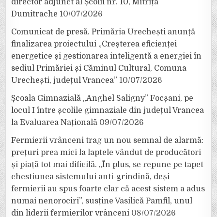
director adjunct al Școlii nr. 10, Mitrița
Dumitrache
10/07/2026
Comunicat de presă. Primăria Urechești anunță
finalizarea proiectului „Creșterea eficienței
energetice și gestionarea inteligentă a energiei în
sediul Primăriei și Căminul Cultural, Comuna
Urechești, județul Vrancea”
10/07/2026
Școala Gimnazială „Anghel Saligny” Focșani, pe
locul I între școlile gimnaziale din județul Vrancea
la Evaluarea Națională
09/07/2026
Fermierii vrânceni trag un nou semnal de alarmă:
prețuri prea mici la laptele vândut de producători
și piață tot mai dificilă. „În plus, se repune pe tapet
chestiunea sistemului anti-grindină, deși
fermierii au spus foarte clar că acest sistem a adus
numai nenorociri”, susține Vasilică Pamfil, unul
din liderii fermierilor vrânceni
08/07/2026