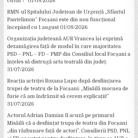
cuvin”!”
01/08/2026
RMN-ul Spitalului Județean de Urgență „Sfântul
Pantelimon” Focșani este din nou funcțional
începând cu 1 august
01/08/2026
Organizația județeană AUR Vrancea își exprimă
dezamăgirea față de modul în care majoritatea
PSD – PNL – FD – PMP din Consiliul local Focșani a
înțeles să distrugă arta teatrală din județ.
31/07/2026
Reacția actriței Roxana Lupu după desființarea
trupei de teatru de la Focșani: „Misăilă mocnea de
furie că am îndrăznit să cerem explicații!”
31/07/2026
Actorul Adrian Damian îl acuză pe primarul
Misăilă că a desființat trupa de teatru din Focșani
„din răzbunare față de actori”. Consilierii PSD, PNL