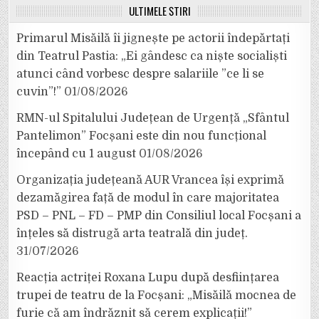
ULTIMELE ȘTIRI
Primarul Misăilă îi jignește pe actorii îndepărtați
din Teatrul Pastia: „Ei gândesc ca niște socialiști
atunci când vorbesc despre salariile ”ce li se
cuvin”!”
01/08/2026
RMN-ul Spitalului Județean de Urgență „Sfântul
Pantelimon” Focșani este din nou funcțional
începând cu 1 august
01/08/2026
Organizația județeană AUR Vrancea își exprimă
dezamăgirea față de modul în care majoritatea
PSD – PNL – FD – PMP din Consiliul local Focșani a
înțeles să distrugă arta teatrală din județ.
31/07/2026
Reacția actriței Roxana Lupu după desființarea
trupei de teatru de la Focșani: „Misăilă mocnea de
furie că am îndrăznit să cerem explicații!”