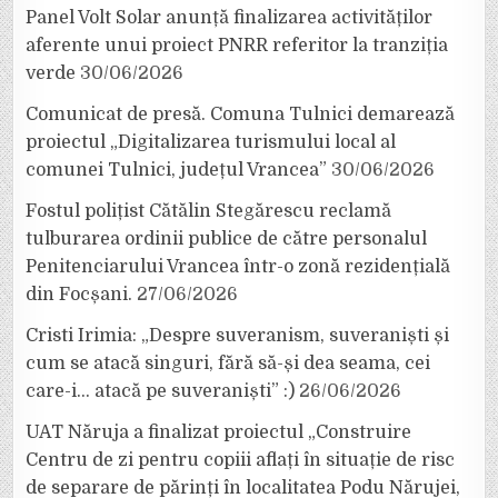
Panel Volt Solar anunță finalizarea activităților
aferente unui proiect PNRR referitor la tranziția
verde
30/06/2026
Comunicat de presă. Comuna Tulnici demarează
proiectul „Digitalizarea turismului local al
comunei Tulnici, județul Vrancea”
30/06/2026
Fostul polițist Cătălin Stegărescu reclamă
tulburarea ordinii publice de către personalul
Penitenciarului Vrancea într-o zonă rezidențială
din Focșani.
27/06/2026
Cristi Irimia: „Despre suveranism, suveraniști și
cum se atacă singuri, fără să-și dea seama, cei
care-i… atacă pe suveraniști” :)
26/06/2026
UAT Năruja a finalizat proiectul „Construire
Centru de zi pentru copiii aflați în situație de risc
de separare de părinți în localitatea Podu Nărujei,