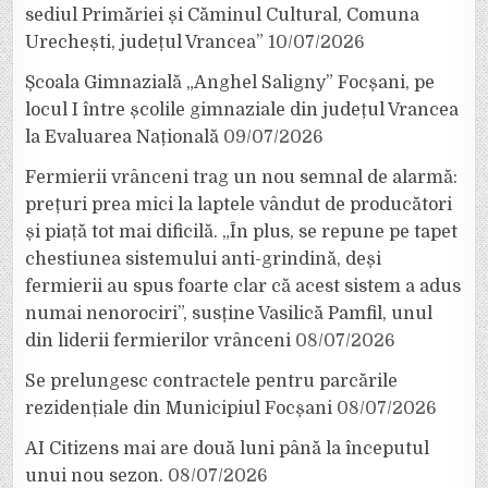
sediul Primăriei și Căminul Cultural, Comuna
Urechești, județul Vrancea”
10/07/2026
Școala Gimnazială „Anghel Saligny” Focșani, pe
locul I între școlile gimnaziale din județul Vrancea
la Evaluarea Națională
09/07/2026
Fermierii vrânceni trag un nou semnal de alarmă:
prețuri prea mici la laptele vândut de producători
și piață tot mai dificilă. „În plus, se repune pe tapet
chestiunea sistemului anti-grindină, deși
fermierii au spus foarte clar că acest sistem a adus
numai nenorociri”, susține Vasilică Pamfil, unul
din liderii fermierilor vrânceni
08/07/2026
Se prelungesc contractele pentru parcările
rezidențiale din Municipiul Focșani
08/07/2026
AI Citizens mai are două luni până la începutul
unui nou sezon.
08/07/2026