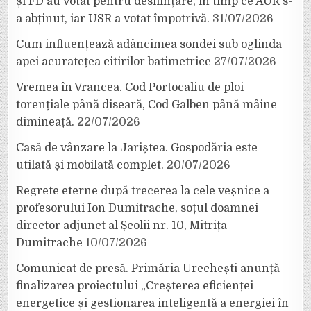
și FD au votat pentru desființare, în timp ce AUR s-
a abținut, iar USR a votat împotrivă.
31/07/2026
Cum influențează adâncimea sondei sub oglinda
apei acuratețea citirilor batimetrice
27/07/2026
Vremea în Vrancea. Cod Portocaliu de ploi
torențiale până diseară, Cod Galben până mâine
dimineață.
22/07/2026
Casă de vânzare la Jariștea. Gospodăria este
utilată și mobilată complet.
20/07/2026
Regrete eterne după trecerea la cele veșnice a
profesorului Ion Dumitrache, soțul doamnei
director adjunct al Școlii nr. 10, Mitrița
Dumitrache
10/07/2026
Comunicat de presă. Primăria Urechești anunță
finalizarea proiectului „Creșterea eficienței
energetice și gestionarea inteligentă a energiei în