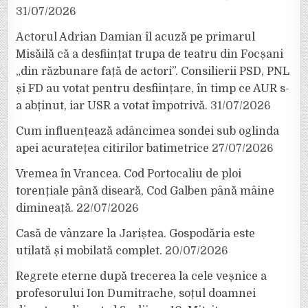
31/07/2026
Actorul Adrian Damian îl acuză pe primarul
Misăilă că a desființat trupa de teatru din Focșani
„din răzbunare față de actori”. Consilierii PSD, PNL
și FD au votat pentru desființare, în timp ce AUR s-
a abținut, iar USR a votat împotrivă.
31/07/2026
Cum influențează adâncimea sondei sub oglinda
apei acuratețea citirilor batimetrice
27/07/2026
Vremea în Vrancea. Cod Portocaliu de ploi
torențiale până diseară, Cod Galben până mâine
dimineață.
22/07/2026
Casă de vânzare la Jariștea. Gospodăria este
utilată și mobilată complet.
20/07/2026
Regrete eterne după trecerea la cele veșnice a
profesorului Ion Dumitrache, soțul doamnei