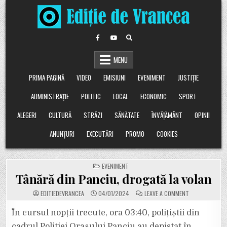
Skip
to
content
MENU
PRIMA PAGINĂ
VIDEO
EMISIUNI
EVENIMENT
JUSTIȚIE
ADMINISTRAȚIE
POLITIC
LOCAL
ECONOMIC
SPORT
ALEGERI
CULTURĂ
STRĂZI
SĂNĂTATE
ÎNVĂȚĂMÂNT
OPINII
ANUNȚURI
EXECUTĂRI
PROMO
COOKIES
POSTED
EVENIMENT
IN
Tânără din Panciu, drogată la volan
ON
EDITIEDEVRANCEA
04/01/2024
LEAVE A COMMENT
TÂNĂRĂ
DIN
PANCIU,
În cursul nopții trecute, ora 03:40, polițiștii din
DROGATĂ
LA
cadrul Poliției Orașului Panciu au depistat în