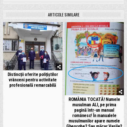
ARTICOLE SIMILARE
Distincții oferite polițiștilor
vrânceni pentru activitate
profesională remarcabilă
ROMÂNIA TOCATĂ! Numele
musulman ALI, pe prima
pagină într-un manual
românesc! În manualele
musulmanilor apare numele
Gheorghe? Sau măcar Vasile?