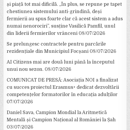
și piață tot mai dificilă. „În plus, se repune pe tapet
chestiunea sistemului anti-grindină, deși
fermierii au spus foarte clar că acest sistem a adus
numai nenorociri”, susține Vasilică Pamfil, unul
din liderii fermierilor vrânceni
08/07/2026
Se prelungesc contractele pentru parcările
rezidențiale din Municipiul Focșani
08/07/2026
AI Citizens mai are două luni până la începutul
unui nou sezon.
08/07/2026
COMUNICAT DE PRESĂ: Asociația NOI a finalizat
cu succes proiectul Erasmus+ dedicat dezvoltării
competențelor formatorilor în educația adulților
07/07/2026
Daniel Sava, Campion Mondial la Aritmetică
Mentală și Campion Național al României la Șah
03/07/2026