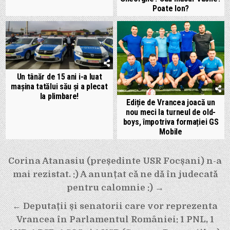
Poate Ion?
Un tânăr de 15 ani i-a luat
mașina tatălui său și a plecat
la plimbare!
Ediție de Vrancea joacă un
nou meci la turneul de old-
boys, împotriva formației GS
Mobile
Navigare
Corina Atanasiu (președinte USR Focșani) n-a
în
mai rezistat. :) A anunțat că ne dă în judecată
articole
pentru calomnie :) →
← Deputații și senatorii care vor reprezenta
Vrancea în Parlamentul României: 1 PNL, 1