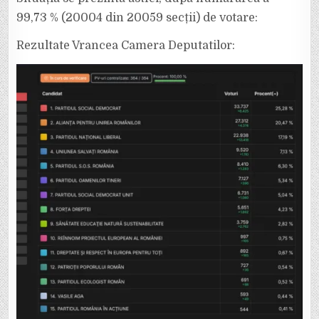
PE
VRANCEA
99,73 % (20004 din 20059 secții) de votare:
ȘI
LA
NIVEL
Rezultate Vrancea Camera Deputatilor:
NAȚIONAL.