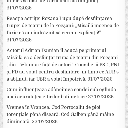
înțeles să distrugă arta teatrală din județ.
31/07/2026
Reacția actriței Roxana Lupu după desființarea
trupei de teatru de la Focșani: „Misăilă mocnea de
furie că am îndrăznit să cerem explicații!”
31/07/2026
Actorul Adrian Damian îl acuză pe primarul
Misăilă că a desființat trupa de teatru din Focșani
„din răzbunare față de actori”. Consilierii PSD, PNL
și FD au votat pentru desființare, în timp ce AUR s-
a abținut, iar USR a votat împotrivă.
31/07/2026
Cum influențează adâncimea sondei sub oglinda
apei acuratețea citirilor batimetrice
27/07/2026
Vremea în Vrancea. Cod Portocaliu de ploi
torențiale până diseară, Cod Galben până mâine
dimineață.
22/07/2026