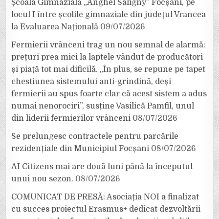
Școala Gimnazială „Anghel Saligny” Focșani, pe
locul I între școlile gimnaziale din județul Vrancea
la Evaluarea Națională
09/07/2026
Fermierii vrânceni trag un nou semnal de alarmă:
prețuri prea mici la laptele vândut de producători
și piață tot mai dificilă. „În plus, se repune pe tapet
chestiunea sistemului anti-grindină, deși
fermierii au spus foarte clar că acest sistem a adus
numai nenorociri”, susține Vasilică Pamfil, unul
din liderii fermierilor vrânceni
08/07/2026
Se prelungesc contractele pentru parcările
rezidențiale din Municipiul Focșani
08/07/2026
AI Citizens mai are două luni până la începutul
unui nou sezon.
08/07/2026
COMUNICAT DE PRESĂ: Asociația NOI a finalizat
cu succes proiectul Erasmus+ dedicat dezvoltării