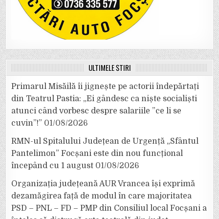
ULTIMELE ȘTIRI
Primarul Misăilă îi jignește pe actorii îndepărtați
din Teatrul Pastia: „Ei gândesc ca niște socialiști
atunci când vorbesc despre salariile ”ce li se
cuvin”!”
01/08/2026
RMN-ul Spitalului Județean de Urgență „Sfântul
Pantelimon” Focșani este din nou funcțional
începând cu 1 august
01/08/2026
Organizația județeană AUR Vrancea își exprimă
dezamăgirea față de modul în care majoritatea
PSD – PNL – FD – PMP din Consiliul local Focșani a