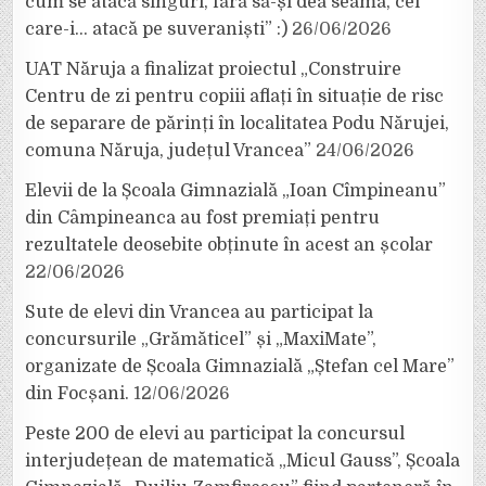
cum se atacă singuri, fără să-și dea seama, cei
care-i… atacă pe suveraniști” :)
26/06/2026
UAT Năruja a finalizat proiectul „Construire
Centru de zi pentru copiii aflați în situație de risc
de separare de părinți în localitatea Podu Nărujei,
comuna Năruja, județul Vrancea”
24/06/2026
Elevii de la Școala Gimnazială „Ioan Cîmpineanu”
din Câmpineanca au fost premiați pentru
rezultatele deosebite obținute în acest an școlar
22/06/2026
Sute de elevi din Vrancea au participat la
concursurile „Grămăticel” și „MaxiMate”,
organizate de Școala Gimnazială „Ștefan cel Mare”
din Focșani.
12/06/2026
Peste 200 de elevi au participat la concursul
interjudețean de matematică „Micul Gauss”, Școala