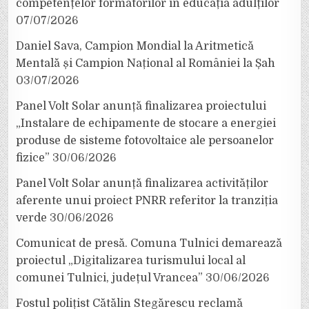
competențelor formatorilor în educația adulților
07/07/2026
Daniel Sava, Campion Mondial la Aritmetică
Mentală și Campion Național al României la Șah
03/07/2026
Panel Volt Solar anunță finalizarea proiectului
„Instalare de echipamente de stocare a energiei
produse de sisteme fotovoltaice ale persoanelor
fizice”
30/06/2026
Panel Volt Solar anunță finalizarea activităților
aferente unui proiect PNRR referitor la tranziția
verde
30/06/2026
Comunicat de presă. Comuna Tulnici demarează
proiectul „Digitalizarea turismului local al
comunei Tulnici, județul Vrancea”
30/06/2026
Fostul polițist Cătălin Stegărescu reclamă