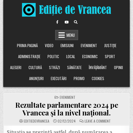
Skip
to
content
MENU
PRIMA PAGINĂ
VIDEO
EMISIUNI
EVENIMENT
JUSTIȚIE
ADMINISTRAȚIE
POLITIC
LOCAL
ECONOMIC
SPORT
ALEGERI
CULTURĂ
STRĂZI
SĂNĂTATE
ÎNVĂȚĂMÂNT
OPINII
ANUNȚURI
EXECUTĂRI
PROMO
COOKIES
POSTED
EVENIMENT
IN
Rezultate parlamentare 2024 pe
Vrancea și la nivel național.
ON
EDITIEDEVRANCEA
02/12/2024
LEAVE A COMMENT
REZULTATE
PARLAMENTARE
2024
Situația se prezintă astfel, după numărarea a