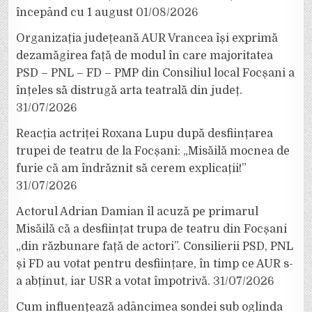
începând cu 1 august
01/08/2026
Organizația județeană AUR Vrancea își exprimă
dezamăgirea față de modul în care majoritatea
PSD – PNL – FD – PMP din Consiliul local Focșani a
înțeles să distrugă arta teatrală din județ.
31/07/2026
Reacția actriței Roxana Lupu după desființarea
trupei de teatru de la Focșani: „Misăilă mocnea de
furie că am îndrăznit să cerem explicații!”
31/07/2026
Actorul Adrian Damian îl acuză pe primarul
Misăilă că a desființat trupa de teatru din Focșani
„din răzbunare față de actori”. Consilierii PSD, PNL
și FD au votat pentru desființare, în timp ce AUR s-
a abținut, iar USR a votat împotrivă.
31/07/2026
Cum influențează adâncimea sondei sub oglinda