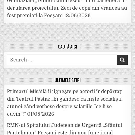
Gimnazială „Duiliu Zamfirescu” fiind parteneră în
derularea proiectului. Zeci de copii din Vrancea au
fost premiați la Focșani
12/06/2026
CAUTĂ AICI
Search
for:
ULTIMELE ȘTIRI
Primarul Misăilă îi jignește pe actorii îndepărtați
din Teatrul Pastia: „Ei gândesc ca niște socialiști
atunci când vorbesc despre salariile ”ce li se
cuvin”!”
01/08/2026
RMN-ul Spitalului Județean de Urgență „Sfântul
Pantelimon” Focșani este din nou funcțional