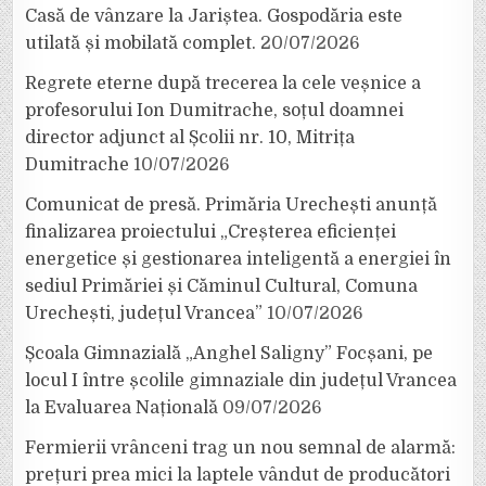
Casă de vânzare la Jariștea. Gospodăria este
utilată și mobilată complet.
20/07/2026
Regrete eterne după trecerea la cele veșnice a
profesorului Ion Dumitrache, soțul doamnei
director adjunct al Școlii nr. 10, Mitrița
Dumitrache
10/07/2026
Comunicat de presă. Primăria Urechești anunță
finalizarea proiectului „Creșterea eficienței
energetice și gestionarea inteligentă a energiei în
sediul Primăriei și Căminul Cultural, Comuna
Urechești, județul Vrancea”
10/07/2026
Școala Gimnazială „Anghel Saligny” Focșani, pe
locul I între școlile gimnaziale din județul Vrancea
la Evaluarea Națională
09/07/2026
Fermierii vrânceni trag un nou semnal de alarmă:
prețuri prea mici la laptele vândut de producători