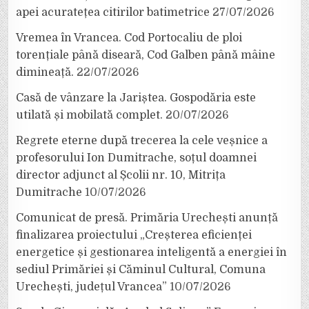
apei acuratețea citirilor batimetrice
27/07/2026
Vremea în Vrancea. Cod Portocaliu de ploi
torențiale până diseară, Cod Galben până mâine
dimineață.
22/07/2026
Casă de vânzare la Jariștea. Gospodăria este
utilată și mobilată complet.
20/07/2026
Regrete eterne după trecerea la cele veșnice a
profesorului Ion Dumitrache, soțul doamnei
director adjunct al Școlii nr. 10, Mitrița
Dumitrache
10/07/2026
Comunicat de presă. Primăria Urechești anunță
finalizarea proiectului „Creșterea eficienței
energetice și gestionarea inteligentă a energiei în
sediul Primăriei și Căminul Cultural, Comuna
Urechești, județul Vrancea”
10/07/2026