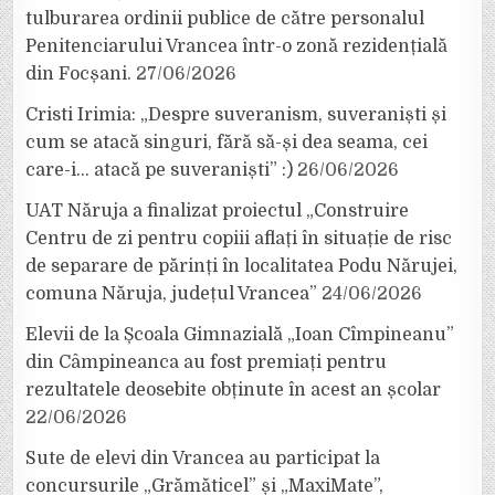
tulburarea ordinii publice de către personalul
Penitenciarului Vrancea într-o zonă rezidențială
din Focșani.
27/06/2026
Cristi Irimia: „Despre suveranism, suveraniști și
cum se atacă singuri, fără să-și dea seama, cei
care-i… atacă pe suveraniști” :)
26/06/2026
UAT Năruja a finalizat proiectul „Construire
Centru de zi pentru copiii aflați în situație de risc
de separare de părinți în localitatea Podu Nărujei,
comuna Năruja, județul Vrancea”
24/06/2026
Elevii de la Școala Gimnazială „Ioan Cîmpineanu”
din Câmpineanca au fost premiați pentru
rezultatele deosebite obținute în acest an școlar
22/06/2026
Sute de elevi din Vrancea au participat la
concursurile „Grămăticel” și „MaxiMate”,