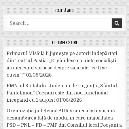
CAUTĂ AICI
Search
for:
ULTIMELE ȘTIRI
Primarul Misăilă îi jignește pe actorii îndepărtați
din Teatrul Pastia: „Ei gândesc ca niște socialiști
atunci când vorbesc despre salariile ”ce li se
cuvin”!”
01/08/2026
RMN-ul Spitalului Județean de Urgență „Sfântul
Pantelimon” Focșani este din nou funcțional
începând cu 1 august
01/08/2026
Organizația județeană AUR Vrancea își exprimă
dezamăgirea față de modul în care majoritatea
PSD – PNL – FD – PMP din Consiliul local Focșani a