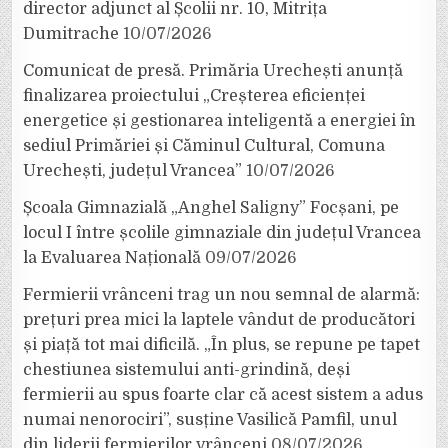
director adjunct al Școlii nr. 10, Mitrița
Dumitrache
10/07/2026
Comunicat de presă. Primăria Urechești anunță
finalizarea proiectului „Creșterea eficienței
energetice și gestionarea inteligentă a energiei în
sediul Primăriei și Căminul Cultural, Comuna
Urechești, județul Vrancea”
10/07/2026
Școala Gimnazială „Anghel Saligny” Focșani, pe
locul I între școlile gimnaziale din județul Vrancea
la Evaluarea Națională
09/07/2026
Fermierii vrânceni trag un nou semnal de alarmă:
prețuri prea mici la laptele vândut de producători
și piață tot mai dificilă. „În plus, se repune pe tapet
chestiunea sistemului anti-grindină, deși
fermierii au spus foarte clar că acest sistem a adus
numai nenorociri”, susține Vasilică Pamfil, unul
din liderii fermierilor vrânceni
08/07/2026