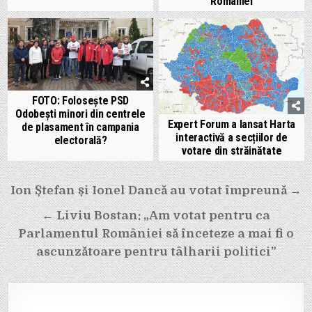
României
FOTO: Folosește PSD
Odobești minori din centrele
Expert Forum a lansat Harta
de plasament în campania
interactivă a secțiilor de
electorală?
votare din străinătate
Navigare
Ion Ștefan și Ionel Dancă au votat împreună →
în
← Liviu Bostan: „Am votat pentru ca
articole
Parlamentul României să înceteze a mai fi o
ascunzătoare pentru tâlharii politici”