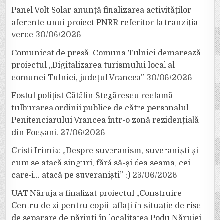
Panel Volt Solar anunță finalizarea activităților
aferente unui proiect PNRR referitor la tranziția
verde
30/06/2026
Comunicat de presă. Comuna Tulnici demarează
proiectul „Digitalizarea turismului local al
comunei Tulnici, județul Vrancea”
30/06/2026
Fostul polițist Cătălin Stegărescu reclamă
tulburarea ordinii publice de către personalul
Penitenciarului Vrancea într-o zonă rezidențială
din Focșani.
27/06/2026
Cristi Irimia: „Despre suveranism, suveraniști și
cum se atacă singuri, fără să-și dea seama, cei
care-i… atacă pe suveraniști” :)
26/06/2026
UAT Năruja a finalizat proiectul „Construire
Centru de zi pentru copiii aflați în situație de risc
de separare de părinți în localitatea Podu Nărujei,