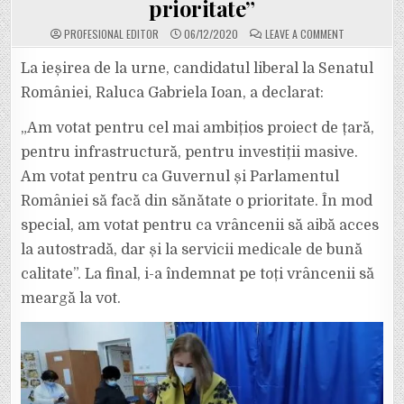
prioritate”
ON
PROFESIONAL EDITOR
06/12/2020
LEAVE A COMMENT
RALUCA
GABRIELA
IOAN,
La ieșirea de la urne, candidatul liberal la Senatul
CANDIDAT
LA
României, Raluca Gabriela Ioan, a declarat:
SENATUL
ROMÂNIEI:
„AM
„Am votat pentru cel mai ambițios proiect de țară,
VOTAT
PENTRU
pentru infrastructură, pentru investiții masive.
CA
GUVERNUL
ȘI
Am votat pentru ca Guvernul și Parlamentul
PARLAMENTU
ROMÂNIEI
României să facă din sănătate o prioritate. În mod
SĂ
FACĂ
special, am votat pentru ca vrâncenii să aibă acces
DIN
SĂNĂTATE
la autostradă, dar și la servicii medicale de bună
O
PRIORITATE”
calitate”. La final, i-a îndemnat pe toți vrâncenii să
meargă la vot.