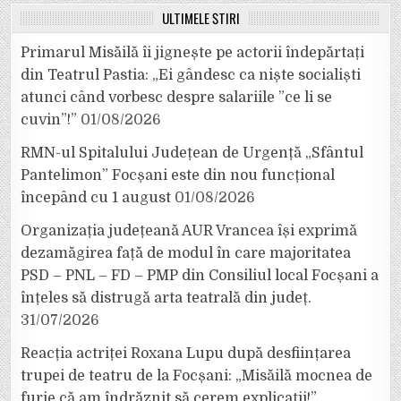
ULTIMELE ȘTIRI
Primarul Misăilă îi jignește pe actorii îndepărtați
din Teatrul Pastia: „Ei gândesc ca niște socialiști
atunci când vorbesc despre salariile ”ce li se
cuvin”!”
01/08/2026
RMN-ul Spitalului Județean de Urgență „Sfântul
Pantelimon” Focșani este din nou funcțional
începând cu 1 august
01/08/2026
Organizația județeană AUR Vrancea își exprimă
dezamăgirea față de modul în care majoritatea
PSD – PNL – FD – PMP din Consiliul local Focșani a
înțeles să distrugă arta teatrală din județ.
31/07/2026
Reacția actriței Roxana Lupu după desființarea
trupei de teatru de la Focșani: „Misăilă mocnea de
furie că am îndrăznit să cerem explicații!”