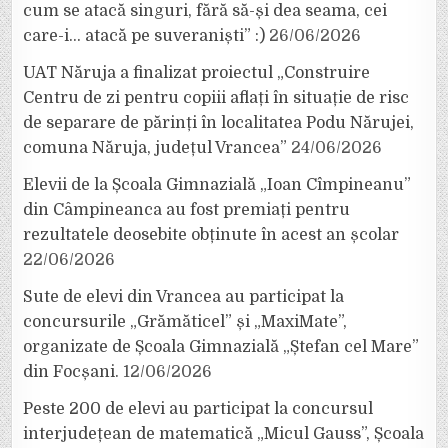
cum se atacă singuri, fără să-și dea seama, cei
care-i… atacă pe suveraniști” :)
26/06/2026
UAT Năruja a finalizat proiectul „Construire
Centru de zi pentru copiii aflați în situație de risc
de separare de părinți în localitatea Podu Nărujei,
comuna Năruja, județul Vrancea”
24/06/2026
Elevii de la Școala Gimnazială „Ioan Cîmpineanu”
din Câmpineanca au fost premiați pentru
rezultatele deosebite obținute în acest an școlar
22/06/2026
Sute de elevi din Vrancea au participat la
concursurile „Grămăticel” și „MaxiMate”,
organizate de Școala Gimnazială „Ștefan cel Mare”
din Focșani.
12/06/2026
Peste 200 de elevi au participat la concursul
interjudețean de matematică „Micul Gauss”, Școala