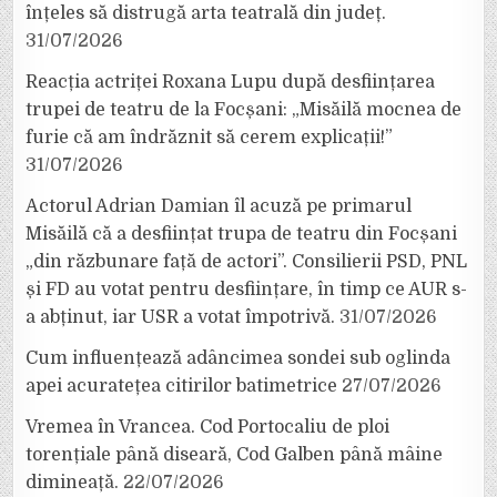
înțeles să distrugă arta teatrală din județ.
31/07/2026
Reacția actriței Roxana Lupu după desființarea
trupei de teatru de la Focșani: „Misăilă mocnea de
furie că am îndrăznit să cerem explicații!”
31/07/2026
Actorul Adrian Damian îl acuză pe primarul
Misăilă că a desființat trupa de teatru din Focșani
„din răzbunare față de actori”. Consilierii PSD, PNL
și FD au votat pentru desființare, în timp ce AUR s-
a abținut, iar USR a votat împotrivă.
31/07/2026
Cum influențează adâncimea sondei sub oglinda
apei acuratețea citirilor batimetrice
27/07/2026
Vremea în Vrancea. Cod Portocaliu de ploi
torențiale până diseară, Cod Galben până mâine
dimineață.
22/07/2026