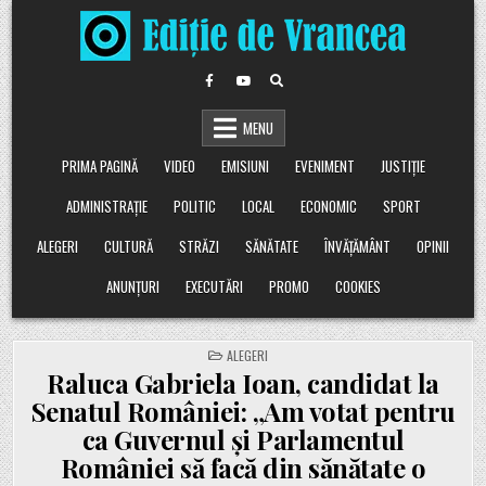
Skip
to
content
MENU
PRIMA PAGINĂ
VIDEO
EMISIUNI
EVENIMENT
JUSTIȚIE
ADMINISTRAȚIE
POLITIC
LOCAL
ECONOMIC
SPORT
ALEGERI
CULTURĂ
STRĂZI
SĂNĂTATE
ÎNVĂȚĂMÂNT
OPINII
ANUNȚURI
EXECUTĂRI
PROMO
COOKIES
POSTED
ALEGERI
IN
Raluca Gabriela Ioan, candidat la
Senatul României: „Am votat pentru
ca Guvernul și Parlamentul
României să facă din sănătate o