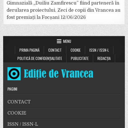
Gimnazială „Duiliu Zamfirescu” fiind parteneră în
derularea proiectului. Zeci de copii din Vrancea au
fost premiați la Focșani
12/06/2026
MENU
PRIMA PAGINĂ
CONTACT
COOKIE
ISSN / ISSN-L
POLITICĂ DE CONFIDENȚIALITATE
PUBLICITATE
REDACȚIA
PAGINI
CONTACT
COOKIE
ISSN / ISSN-L