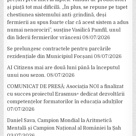
și piață tot mai dificilă. „În plus, se repune pe tapet
chestiunea sistemului anti-grindină, deși
fermierii au spus foarte clar că acest sistem a adus
numai nenorociri”, susține Vasilică Pamfil, unul
din liderii fermierilor vrânceni
08/07/2026
Se prelungesc contractele pentru parcările
rezidențiale din Municipiul Focșani
08/07/2026
AI Citizens mai are două luni până la începutul
unui nou sezon.
08/07/2026
COMUNICAT DE PRESĂ: Asociația NOI a finalizat
cu succes proiectul Erasmus+ dedicat dezvoltării
competențelor formatorilor în educația adulților
07/07/2026
Daniel Sava, Campion Mondial la Aritmetică
Mentală și Campion Național al României la Șah
03/07/2026