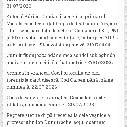
31/07/2026
Actorul Adrian Damian îl acuză pe primarul
Misăilă că a desființat trupa de teatru din Focșani
„din răzbunare față de actori”. Consilierii PSD, PNL
și FD au votat pentru desființare, în timp ce AUR s-
a abținut, iar USR a votat împotrivă.
31/07/2026
Cum influențează adâncimea sondei sub oglinda
apei acuratețea citirilor batimetrice
27/07/2026
Vremea în Vrancea. Cod Portocaliu de ploi
torențiale până diseară, Cod Galben până mâine
dimineață.
22/07/2026
Casă de vânzare la Jariștea. Gospodăria este
utilată și mobilată complet.
20/07/2026
Regrete eterne după trecerea la cele veșnice a
profesorului Ion Dumitrache, soțul doamnei