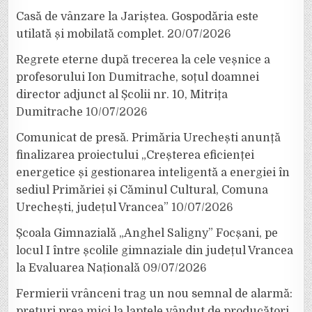
Casă de vânzare la Jariștea. Gospodăria este
utilată și mobilată complet.
20/07/2026
Regrete eterne după trecerea la cele veșnice a
profesorului Ion Dumitrache, soțul doamnei
director adjunct al Școlii nr. 10, Mitrița
Dumitrache
10/07/2026
Comunicat de presă. Primăria Urechești anunță
finalizarea proiectului „Creșterea eficienței
energetice și gestionarea inteligentă a energiei în
sediul Primăriei și Căminul Cultural, Comuna
Urechești, județul Vrancea”
10/07/2026
Școala Gimnazială „Anghel Saligny” Focșani, pe
locul I între școlile gimnaziale din județul Vrancea
la Evaluarea Națională
09/07/2026
Fermierii vrânceni trag un nou semnal de alarmă:
prețuri prea mici la laptele vândut de producători