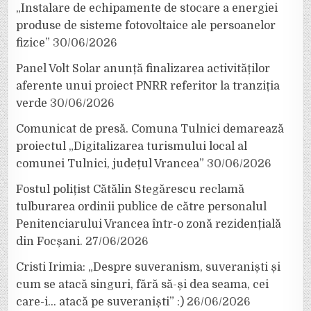
„Instalare de echipamente de stocare a energiei
produse de sisteme fotovoltaice ale persoanelor
fizice”
30/06/2026
Panel Volt Solar anunță finalizarea activităților
aferente unui proiect PNRR referitor la tranziția
verde
30/06/2026
Comunicat de presă. Comuna Tulnici demarează
proiectul „Digitalizarea turismului local al
comunei Tulnici, județul Vrancea”
30/06/2026
Fostul polițist Cătălin Stegărescu reclamă
tulburarea ordinii publice de către personalul
Penitenciarului Vrancea într-o zonă rezidențială
din Focșani.
27/06/2026
Cristi Irimia: „Despre suveranism, suveraniști și
cum se atacă singuri, fără să-și dea seama, cei
care-i… atacă pe suveraniști” :)
26/06/2026