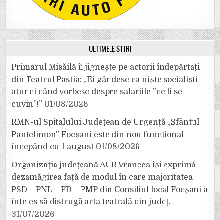
ULTIMELE ȘTIRI
Primarul Misăilă îi jignește pe actorii îndepărtați
din Teatrul Pastia: „Ei gândesc ca niște socialiști
atunci când vorbesc despre salariile ”ce li se
cuvin”!”
01/08/2026
RMN-ul Spitalului Județean de Urgență „Sfântul
Pantelimon” Focșani este din nou funcțional
începând cu 1 august
01/08/2026
Organizația județeană AUR Vrancea își exprimă
dezamăgirea față de modul în care majoritatea
PSD – PNL – FD – PMP din Consiliul local Focșani a
înțeles să distrugă arta teatrală din județ.
31/07/2026