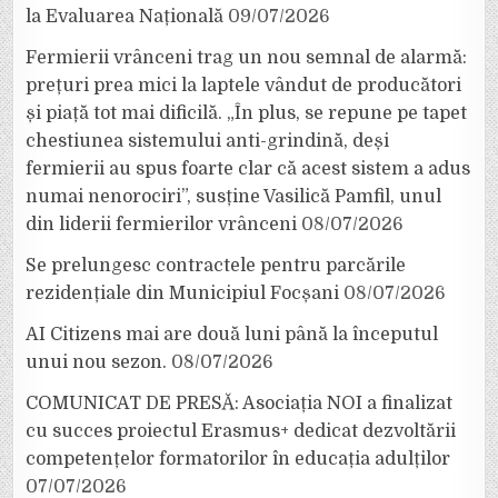
la Evaluarea Națională
09/07/2026
Fermierii vrânceni trag un nou semnal de alarmă:
prețuri prea mici la laptele vândut de producători
și piață tot mai dificilă. „În plus, se repune pe tapet
chestiunea sistemului anti-grindină, deși
fermierii au spus foarte clar că acest sistem a adus
numai nenorociri”, susține Vasilică Pamfil, unul
din liderii fermierilor vrânceni
08/07/2026
Se prelungesc contractele pentru parcările
rezidențiale din Municipiul Focșani
08/07/2026
AI Citizens mai are două luni până la începutul
unui nou sezon.
08/07/2026
COMUNICAT DE PRESĂ: Asociația NOI a finalizat
cu succes proiectul Erasmus+ dedicat dezvoltării
competențelor formatorilor în educația adulților
07/07/2026