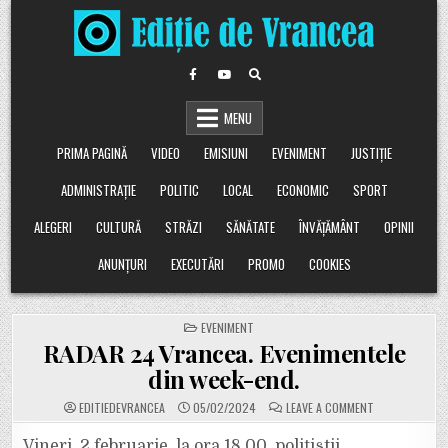
Skip
to
content
MENU
PRIMA PAGINĂ
VIDEO
EMISIUNI
EVENIMENT
JUSTIȚIE
ADMINISTRAȚIE
POLITIC
LOCAL
ECONOMIC
SPORT
ALEGERI
CULTURĂ
STRĂZI
SĂNĂTATE
ÎNVĂȚĂMÂNT
OPINII
ANUNȚURI
EXECUTĂRI
PROMO
COOKIES
POSTED
EVENIMENT
IN
RADAR 24 Vrancea. Evenimentele
din week-end.
ON
EDITIEDEVRANCEA
05/02/2024
LEAVE A COMMENT
RADAR
24
VRANCEA.
Vineri, 2 februarie, la ora 18.00, polițiștii