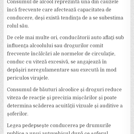
Consumul de alcool reprezintă una din cauzele
încă frecvente care afectează capacitatea de
conducere, deşi există tendinţa de a se subestima
rolul său.
De cele mai multe ori, conducătorii auto aflaţi sub
influenţa alcoolului sau drogurilor comit
frecvente încălcări ale normelor de circulaţie,
conduc cu viteză excesivă, se angajează în
depăşiri neregulamentare sau execută în mod
periculos virajele.
Consumul de băuturi alcoolice şi droguri reduce
viteza de reacţie şi precizia mişcărilor şi poate
determina scăderea acuităţii vizuale şi auditive a
şoferilor.
Legea pedepseşte conducerea pe drumurile
publice a unui autovehicul după ce şoferul