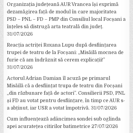
Organizația județeană AUR Vrancea își exprimă
dezamăgirea față de modul în care majoritatea
PSD – PNL – FD – PMP din Consiliul local Focșani a
înțeles să distrugă arta teatrală din județ.
31/07/2026
Reacția actriței Roxana Lupu după desființarea
trupei de teatru de la Focșani: „Misăilă mocnea de
furie că am îndrăznit să cerem explicații!”
31/07/2026
Actorul Adrian Damian îl acuză pe primarul
Misăilă că a desființat trupa de teatru din Focșani
„din răzbunare față de actori”. Consilierii PSD, PNL
și FD au votat pentru desființare, în timp ce AUR s-
a abținut, iar USR a votat împotrivă.
31/07/2026
Cum influențează adâncimea sondei sub oglinda
apei acuratețea citirilor batimetrice
27/07/2026