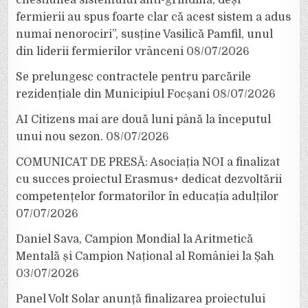
fermierii au spus foarte clar că acest sistem a adus
numai nenorociri”, susține Vasilică Pamfil, unul
din liderii fermierilor vrânceni
08/07/2026
Se prelungesc contractele pentru parcările
rezidențiale din Municipiul Focșani
08/07/2026
AI Citizens mai are două luni până la începutul
unui nou sezon.
08/07/2026
COMUNICAT DE PRESĂ: Asociația NOI a finalizat
cu succes proiectul Erasmus+ dedicat dezvoltării
competențelor formatorilor în educația adulților
07/07/2026
Daniel Sava, Campion Mondial la Aritmetică
Mentală și Campion Național al României la Șah
03/07/2026
Panel Volt Solar anunță finalizarea proiectului