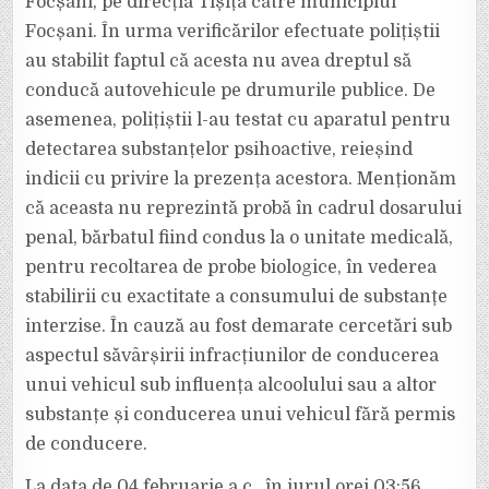
Focșani, pe direcția Tișița către municipiul
Focșani. În urma verificărilor efectuate polițiștii
au stabilit faptul că acesta nu avea dreptul să
conducă autovehicule pe drumurile publice. De
asemenea, polițiștii l-au testat cu aparatul pentru
detectarea substanțelor psihoactive, reieșind
indicii cu privire la prezența acestora. Menționăm
că aceasta nu reprezintă probă în cadrul dosarului
penal, bărbatul fiind condus la o unitate medicală,
pentru recoltarea de probe biologice, în vederea
stabilirii cu exactitate a consumului de substanțe
interzise. În cauză au fost demarate cercetări sub
aspectul săvârșirii infracțiunilor de conducerea
unui vehicul sub influența alcoolului sau a altor
substanțe și conducerea unui vehicul fără permis
de conducere.
La data de 04 februarie a.c., în jurul orei 03:56,