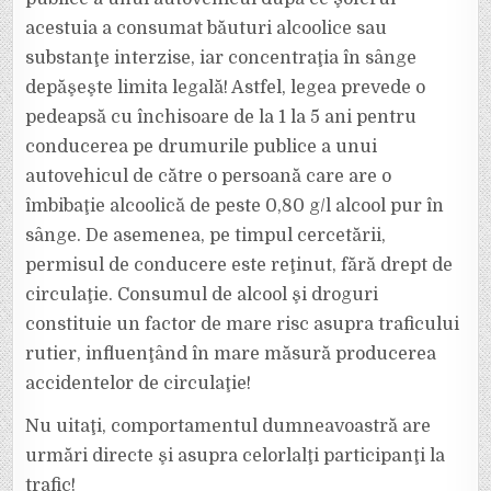
acestuia a consumat băuturi alcoolice sau
substanţe interzise, iar concentraţia în sânge
depăşeşte limita legală! Astfel, legea prevede o
pedeapsă cu închisoare de la 1 la 5 ani pentru
conducerea pe drumurile publice a unui
autovehicul de către o persoană care are o
îmbibaţie alcoolică de peste 0,80 g/l alcool pur în
sânge. De asemenea, pe timpul cercetării,
permisul de conducere este reţinut, fără drept de
circulaţie. Consumul de alcool şi droguri
constituie un factor de mare risc asupra traficului
rutier, influenţând în mare măsură producerea
accidentelor de circulaţie!
Nu uitaţi, comportamentul dumneavoastră are
urmări directe şi asupra celorlalţi participanţi la
trafic!