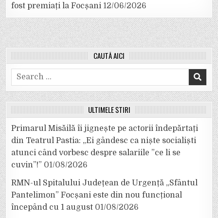
fost premiați la Focșani
12/06/2026
CAUTĂ AICI
Search
for:
ULTIMELE ȘTIRI
Primarul Misăilă îi jignește pe actorii îndepărtați
din Teatrul Pastia: „Ei gândesc ca niște socialiști
atunci când vorbesc despre salariile ”ce li se
cuvin”!”
01/08/2026
RMN-ul Spitalului Județean de Urgență „Sfântul
Pantelimon” Focșani este din nou funcțional
începând cu 1 august
01/08/2026