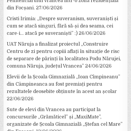
Penitenciarului Vrancea într-o zonă rezidențială
din Focșani.
27/06/2026
Cristi Irimia: „Despre suveranism, suveraniști și
cum se atacă singuri, fără să-și dea seama, cei
care-i… atacă pe suveraniști” :)
26/06/2026
UAT Năruja a finalizat proiectul „Construire
Centru de zi pentru copiii aflați în situație de risc
de separare de părinți în localitatea Podu Nărujei,
comuna Năruja, județul Vrancea”
24/06/2026
Elevii de la Școala Gimnazială „Ioan Cîmpineanu”
din Câmpineanca au fost premiați pentru
rezultatele deosebite obținute în acest an școlar
22/06/2026
Sute de elevi din Vrancea au participat la
concursurile „Grămăticel” și „MaxiMate”,
organizate de Școala Gimnazială „Ștefan cel Mare”