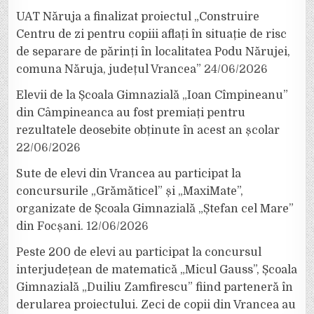
UAT Năruja a finalizat proiectul „Construire
Centru de zi pentru copiii aflați în situație de risc
de separare de părinți în localitatea Podu Nărujei,
comuna Năruja, județul Vrancea”
24/06/2026
Elevii de la Școala Gimnazială „Ioan Cîmpineanu”
din Câmpineanca au fost premiați pentru
rezultatele deosebite obținute în acest an școlar
22/06/2026
Sute de elevi din Vrancea au participat la
concursurile „Grămăticel” și „MaxiMate”,
organizate de Școala Gimnazială „Ștefan cel Mare”
din Focșani.
12/06/2026
Peste 200 de elevi au participat la concursul
interjudețean de matematică „Micul Gauss”, Școala
Gimnazială „Duiliu Zamfirescu” fiind parteneră în
derularea proiectului. Zeci de copii din Vrancea au