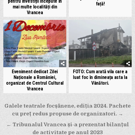
pentru investiții începute în
față!
mai multe localități din
Vrancea
Eveniment dedicat Zilei
FOTO: Cum arată vila care a
Naționale a României,
luat foc în dimineața asta la
organizat de Centrul Cultural
Vânători.
Vrancea
Navigare
Galele teatrale focșănene, ediția 2024. Pachete
în
cu preț redus propuse de organizatori. →
articole
← Tribunalul Vrancea și-a prezentat bilanțul
de activitate pe anul 2023