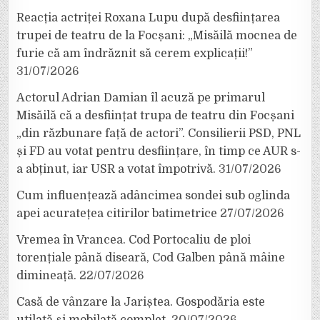
Reacția actriței Roxana Lupu după desființarea
trupei de teatru de la Focșani: „Misăilă mocnea de
furie că am îndrăznit să cerem explicații!”
31/07/2026
Actorul Adrian Damian îl acuză pe primarul
Misăilă că a desființat trupa de teatru din Focșani
„din răzbunare față de actori”. Consilierii PSD, PNL
și FD au votat pentru desființare, în timp ce AUR s-
a abținut, iar USR a votat împotrivă.
31/07/2026
Cum influențează adâncimea sondei sub oglinda
apei acuratețea citirilor batimetrice
27/07/2026
Vremea în Vrancea. Cod Portocaliu de ploi
torențiale până diseară, Cod Galben până mâine
dimineață.
22/07/2026
Casă de vânzare la Jariștea. Gospodăria este
utilată și mobilată complet.
20/07/2026