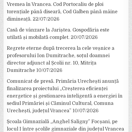
Vremea în Vrancea. Cod Portocaliu de ploi
torențiale până diseară, Cod Galben până mâine
dimineață.
22/07/2026
Casă de vânzare la Jariștea. Gospodăria este
utilată și mobilată complet.
20/07/2026
Regrete eterne după trecerea la cele veșnice a
profesorului Ion Dumitrache, soțul doamnei
director adjunct al Școlii nr. 10, Mitrița
Dumitrache
10/07/2026
Comunicat de presă. Primăria Urechești anunță
finalizarea proiectului „Creșterea eficienței
energetice și gestionarea inteligentă a energiei în
sediul Primăriei și Căminul Cultural, Comuna
Urechești, județul Vrancea”
10/07/2026
Școala Gimnazială „Anghel Saligny” Focșani, pe
locul I între școlile gimnaziale din județul Vrancea