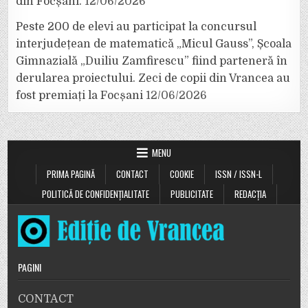
din Focșani.
12/06/2026
Peste 200 de elevi au participat la concursul
interjudețean de matematică „Micul Gauss”, Școala
Gimnazială „Duiliu Zamfirescu” fiind parteneră în
derularea proiectului. Zeci de copii din Vrancea au
fost premiați la Focșani
12/06/2026
MENU
PRIMA PAGINĂ
CONTACT
COOKIE
ISSN / ISSN-L
POLITICĂ DE CONFIDENȚIALITATE
PUBLICITATE
REDACȚIA
PAGINI
CONTACT