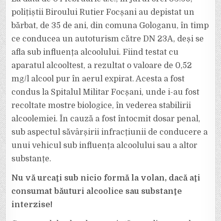
polițiștii Biroului Rutier Focșani au depistat un
bărbat, de 35 de ani, din comuna Gologanu, în timp
ce conducea un autoturism către DN 23A, deși se
afla sub influența alcoolului. Fiind testat cu
aparatul alcooltest, a rezultat o valoare de 0,52
mg/l alcool pur în aerul expirat. Acesta a fost
condus la Spitalul Militar Focșani, unde i-au fost
recoltate mostre biologice, în vederea stabilirii
alcoolemiei. În cauză a fost întocmit dosar penal,
sub aspectul săvârșirii infracțiunii de conducere a
unui vehicul sub influența alcoolului sau a altor
substanțe.
Nu vă urcaţi sub nicio formă la volan, dacă aţi
consumat băuturi alcoolice sau substanţe
interzise!