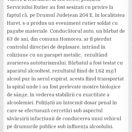
EVENIMENTELE
DIN
Serviciului Rutier au fost sesizati cu privire la
WEEK-
END.
faptul că, pe Drumul Județean 204 E, în localitatea
Haret, s-a produs un eveniment rutier soldat cu
pagube materiale. Conducătorul auto, un bărbat de
63 de ani, din comuna Homocea, ar fi pierdut
controlul direcției de deplasare, intrând în
coliziune cu un parapet metalic, rezultând
avarierea autoturismului. Bărbatul a fost testat cu
aparatul alcooltest, rezultatul fiind de 1,62 mg/l
alcool pur în aerul expirat, acesta fiind transportat
la spital unde i-au fost prelevate mostre biologice
de sânge, în vederea stabilirii cu exactitate a
alcoolemiei. Polițiștii au întocmit dosar penal în
care se efectuează cercetări sub aspectul
săvârșirii infacțiunii de conducerea unui vehicul
pe drumurile publice sub influența alcoolului.