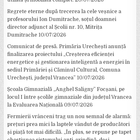
Regrete eterne după trecerea la cele veșnice a
profesorului Ion Dumitrache, soțul doamnei
director adjunct al Școlii nr. 10, Mitrița
Dumitrache
10/07/2026
Comunicat de presă. Primăria Urechești anunță
finalizarea proiectului „Creșterea eficienței
energetice și gestionarea inteligentă a energiei în
sediul Primăriei și Căminul Cultural, Comuna
Urechești, județul Vrancea”
10/07/2026
Școala Gimnazială „Anghel Saligny” Focșani, pe
locul I între școlile gimnaziale din județul Vrancea
la Evaluarea Națională
09/07/2026
Fermierii vrânceni trag un nou semnal de alarmă:
prețuri prea mici la laptele vândut de producători
și piață tot mai dificilă. „În plus, se repune pe tapet
chestiunea sistemului anti-grindină, deși