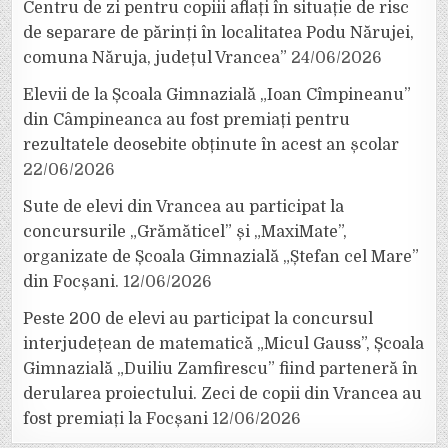
Centru de zi pentru copiii aflați în situație de risc
de separare de părinți în localitatea Podu Nărujei,
comuna Năruja, județul Vrancea”
24/06/2026
Elevii de la Școala Gimnazială „Ioan Cîmpineanu”
din Câmpineanca au fost premiați pentru
rezultatele deosebite obținute în acest an școlar
22/06/2026
Sute de elevi din Vrancea au participat la
concursurile „Grămăticel” și „MaxiMate”,
organizate de Școala Gimnazială „Ștefan cel Mare”
din Focșani.
12/06/2026
Peste 200 de elevi au participat la concursul
interjudețean de matematică „Micul Gauss”, Școala
Gimnazială „Duiliu Zamfirescu” fiind parteneră în
derularea proiectului. Zeci de copii din Vrancea au
fost premiați la Focșani
12/06/2026