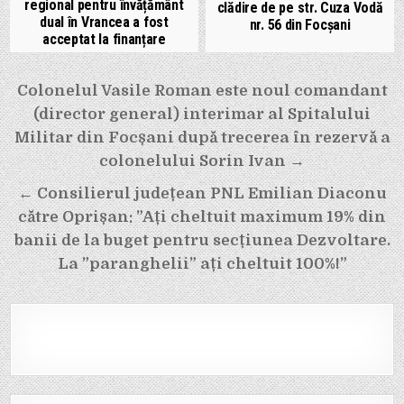
regional pentru învățământ
clădire de pe str. Cuza Vodă
dual în Vrancea a fost
nr. 56 din Focșani
acceptat la finanțare
Navigare
Colonelul Vasile Roman este noul comandant
în
(director general) interimar al Spitalului
articole
Militar din Focșani după trecerea în rezervă a
colonelului Sorin Ivan →
← Consilierul județean PNL Emilian Diaconu
către Oprișan: ”Ați cheltuit maximum 19% din
banii de la buget pentru secțiunea Dezvoltare.
La ”paranghelii” ați cheltuit 100%!”