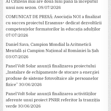
AI Citizens mai are două luni până la începutul
unui nou sezon.
08/07/2026
COMUNICAT DE PRESĂ: Asociația NOI a finalizat
cu succes proiectul Erasmus+ dedicat dezvoltării
competențelor formatorilor în educația adulților
07/07/2026
Daniel Sava, Campion Mondial la Aritmetică
Mentală și Campion Național al României la Șah
03/07/2026
Panel Volt Solar anunță finalizarea proiectului
„Instalare de echipamente de stocare a energiei
produse de sisteme fotovoltaice ale persoanelor
fizice”
30/06/2026
Panel Volt Solar anunță finalizarea activităților
aferente unui proiect PNRR referitor la tranziția
verde
30/06/2026