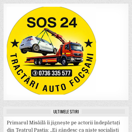
ULTIMELE ȘTIRI
Primarul Misăilă îi jignește pe actorii îndepărtați
din Teatrul Pastia: „Ei gândesc ca niște socialiști