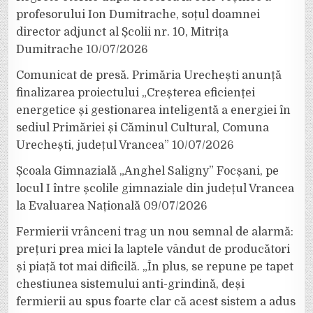
profesorului Ion Dumitrache, soțul doamnei
director adjunct al Școlii nr. 10, Mitrița
Dumitrache
10/07/2026
Comunicat de presă. Primăria Urechești anunță
finalizarea proiectului „Creșterea eficienței
energetice și gestionarea inteligentă a energiei în
sediul Primăriei și Căminul Cultural, Comuna
Urechești, județul Vrancea”
10/07/2026
Școala Gimnazială „Anghel Saligny” Focșani, pe
locul I între școlile gimnaziale din județul Vrancea
la Evaluarea Națională
09/07/2026
Fermierii vrânceni trag un nou semnal de alarmă:
prețuri prea mici la laptele vândut de producători
și piață tot mai dificilă. „În plus, se repune pe tapet
chestiunea sistemului anti-grindină, deși
fermierii au spus foarte clar că acest sistem a adus