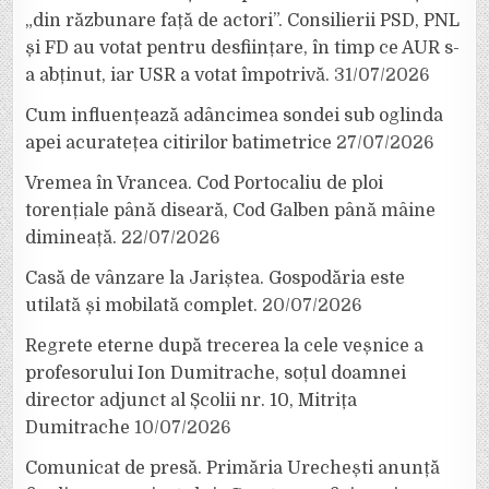
„din răzbunare față de actori”. Consilierii PSD, PNL
și FD au votat pentru desființare, în timp ce AUR s-
a abținut, iar USR a votat împotrivă.
31/07/2026
Cum influențează adâncimea sondei sub oglinda
apei acuratețea citirilor batimetrice
27/07/2026
Vremea în Vrancea. Cod Portocaliu de ploi
torențiale până diseară, Cod Galben până mâine
dimineață.
22/07/2026
Casă de vânzare la Jariștea. Gospodăria este
utilată și mobilată complet.
20/07/2026
Regrete eterne după trecerea la cele veșnice a
profesorului Ion Dumitrache, soțul doamnei
director adjunct al Școlii nr. 10, Mitrița
Dumitrache
10/07/2026
Comunicat de presă. Primăria Urechești anunță