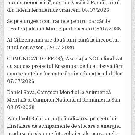
numai nenorociri”, susține Vasilică Pamfil, unul
din liderii fermierilor vrânceni
08/07/2026
Se prelungesc contractele pentru parcările
rezidențiale din Municipiul Focșani
08/07/2026
AI Citizens mai are două luni până la începutul
unui nou sezon.
08/07/2026
COMUNICAT DE PRESĂ: Asociația NOI a finalizat
cu succes proiectul Erasmus+ dedicat dezvoltării
competențelor formatorilor în educația adulților
07/07/2026
Daniel Sava, Campion Mondial la Aritmetică
Mentală și Campion Național al României la Șah
03/07/2026
Panel Volt Solar anunță finalizarea proiectului
„Instalare de echipamente de stocare a energiei
produse de sisteme fotovoltaice ale persoanelor