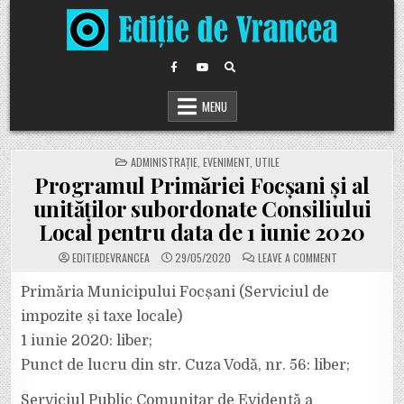
Skip
to
content
MENU
POSTED
ADMINISTRAȚIE
,
EVENIMENT
,
UTILE
IN
Programul Primăriei Focșani și al
unităților subordonate Consiliului
Local pentru data de 1 iunie 2020
ON
EDITIEDEVRANCEA
29/05/2020
LEAVE A COMMENT
PROGRAMUL
PRIMĂRIEI
FOCȘANI
Primăria Municipului Focșani (Serviciul de
ȘI
AL
impozite și taxe locale)
UNITĂȚILOR
SUBORDONATE
1 iunie 2020: liber;
CONSILIULUI
LOCAL
Punct de lucru din str. Cuza Vodă, nr. 56: liber;
PENTRU
DATA
DE
1
Serviciul Public Comunitar de Evidenţă a