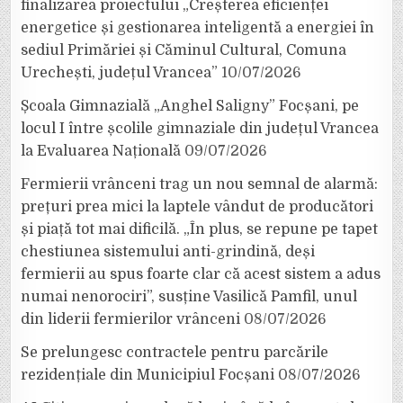
finalizarea proiectului „Creșterea eficienței
energetice și gestionarea inteligentă a energiei în
sediul Primăriei și Căminul Cultural, Comuna
Urechești, județul Vrancea”
10/07/2026
Școala Gimnazială „Anghel Saligny” Focșani, pe
locul I între școlile gimnaziale din județul Vrancea
la Evaluarea Națională
09/07/2026
Fermierii vrânceni trag un nou semnal de alarmă:
prețuri prea mici la laptele vândut de producători
și piață tot mai dificilă. „În plus, se repune pe tapet
chestiunea sistemului anti-grindină, deși
fermierii au spus foarte clar că acest sistem a adus
numai nenorociri”, susține Vasilică Pamfil, unul
din liderii fermierilor vrânceni
08/07/2026
Se prelungesc contractele pentru parcările
rezidențiale din Municipiul Focșani
08/07/2026