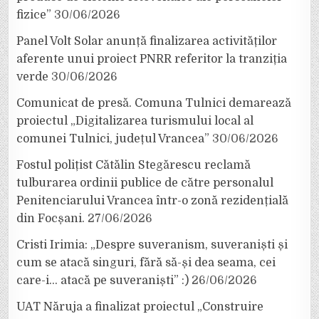
fizice”
30/06/2026
Panel Volt Solar anunță finalizarea activităților
aferente unui proiect PNRR referitor la tranziția
verde
30/06/2026
Comunicat de presă. Comuna Tulnici demarează
proiectul „Digitalizarea turismului local al
comunei Tulnici, județul Vrancea”
30/06/2026
Fostul polițist Cătălin Stegărescu reclamă
tulburarea ordinii publice de către personalul
Penitenciarului Vrancea într-o zonă rezidențială
din Focșani.
27/06/2026
Cristi Irimia: „Despre suveranism, suveraniști și
cum se atacă singuri, fără să-și dea seama, cei
care-i… atacă pe suveraniști” :)
26/06/2026
UAT Năruja a finalizat proiectul „Construire