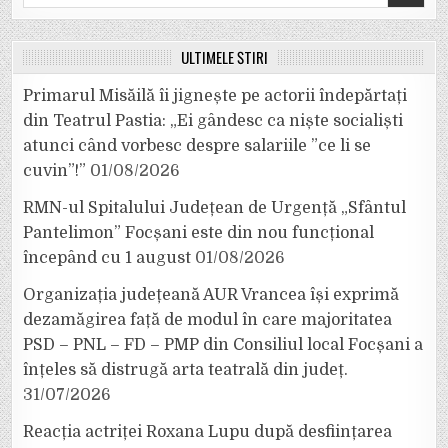
for:
ULTIMELE ȘTIRI
Primarul Misăilă îi jignește pe actorii îndepărtați
din Teatrul Pastia: „Ei gândesc ca niște socialiști
atunci când vorbesc despre salariile ”ce li se
cuvin”!”
01/08/2026
RMN-ul Spitalului Județean de Urgență „Sfântul
Pantelimon” Focșani este din nou funcțional
începând cu 1 august
01/08/2026
Organizația județeană AUR Vrancea își exprimă
dezamăgirea față de modul în care majoritatea
PSD – PNL – FD – PMP din Consiliul local Focșani a
înțeles să distrugă arta teatrală din județ.
31/07/2026
Reacția actriței Roxana Lupu după desființarea