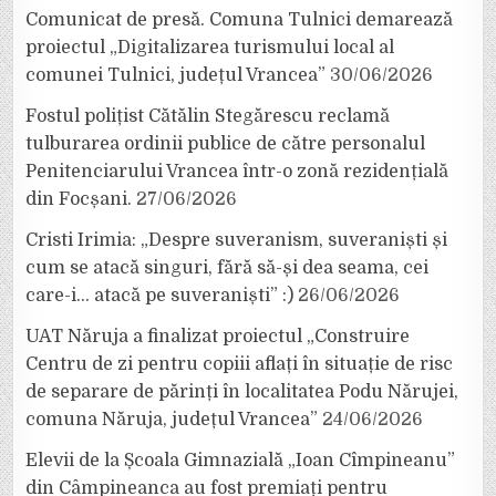
Comunicat de presă. Comuna Tulnici demarează
proiectul „Digitalizarea turismului local al
comunei Tulnici, județul Vrancea”
30/06/2026
Fostul polițist Cătălin Stegărescu reclamă
tulburarea ordinii publice de către personalul
Penitenciarului Vrancea într-o zonă rezidențială
din Focșani.
27/06/2026
Cristi Irimia: „Despre suveranism, suveraniști și
cum se atacă singuri, fără să-și dea seama, cei
care-i… atacă pe suveraniști” :)
26/06/2026
UAT Năruja a finalizat proiectul „Construire
Centru de zi pentru copiii aflați în situație de risc
de separare de părinți în localitatea Podu Nărujei,
comuna Năruja, județul Vrancea”
24/06/2026
Elevii de la Școala Gimnazială „Ioan Cîmpineanu”
din Câmpineanca au fost premiați pentru