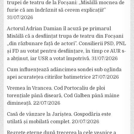
trupei de teatru de la Focșani: „Misăilă mocnea de
furie că am îndrăznit să cerem explicații!”
31/07/2026
Actorul Adrian Damian îl acuză pe primarul
Misăilă că a desființat trupa de teatru din Focșani
„din răzbunare față de actori”. Consilierii PSD, PNL
și FD au votat pentru desființare, în timp ce AUR s-
a abținut, iar USR a votat împotrivă.
31/07/2026
Cum influențează adâncimea sondei sub oglinda
apei acuratețea citirilor batimetrice
27/07/2026
Vremea în Vrancea. Cod Portocaliu de ploi
torențiale până diseară, Cod Galben până mâine
dimineață.
22/07/2026
Casă de vânzare la Jariștea. Gospodăria este
utilată și mobilată complet.
20/07/2026
Regrete eterne după trecerea la cele veșnice a