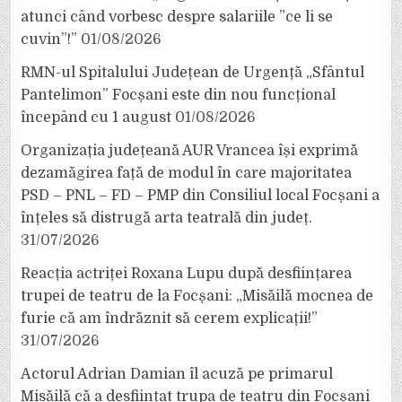
atunci când vorbesc despre salariile ”ce li se
cuvin”!”
01/08/2026
RMN-ul Spitalului Județean de Urgență „Sfântul
Pantelimon” Focșani este din nou funcțional
începând cu 1 august
01/08/2026
Organizația județeană AUR Vrancea își exprimă
dezamăgirea față de modul în care majoritatea
PSD – PNL – FD – PMP din Consiliul local Focșani a
înțeles să distrugă arta teatrală din județ.
31/07/2026
Reacția actriței Roxana Lupu după desființarea
trupei de teatru de la Focșani: „Misăilă mocnea de
furie că am îndrăznit să cerem explicații!”
31/07/2026
Actorul Adrian Damian îl acuză pe primarul
Misăilă că a desființat trupa de teatru din Focșani