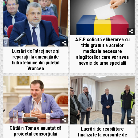
A.E.P. solicită eliberarea cu
titlu gratuit a actelor
Lucrări de întreținere și
medicale necesare
reparații la amenajările
alegătorilor care vor avea
hidrotehnice din județul
nevoie de urna specială
Vrancea
Cătălin Toma a anunțat că
Lucrări de reabilitare
proiectul consorțiului
finalizate la corpurile de