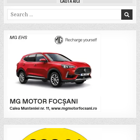
CAUTĂ AICI
Search
for: