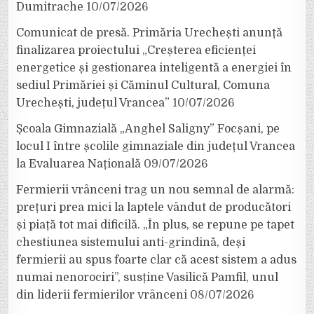
Dumitrache
10/07/2026
Comunicat de presă. Primăria Urechești anunță
finalizarea proiectului „Creșterea eficienței
energetice și gestionarea inteligentă a energiei în
sediul Primăriei și Căminul Cultural, Comuna
Urechești, județul Vrancea”
10/07/2026
Școala Gimnazială „Anghel Saligny” Focșani, pe
locul I între școlile gimnaziale din județul Vrancea
la Evaluarea Națională
09/07/2026
Fermierii vrânceni trag un nou semnal de alarmă:
prețuri prea mici la laptele vândut de producători
și piață tot mai dificilă. „În plus, se repune pe tapet
chestiunea sistemului anti-grindină, deși
fermierii au spus foarte clar că acest sistem a adus
numai nenorociri”, susține Vasilică Pamfil, unul
din liderii fermierilor vrânceni
08/07/2026