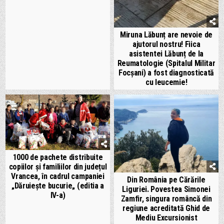
Miruna Lăbunț are nevoie de
ajutorul nostru! Fiica
asistentei Lăbunț de la
Reumatologie (Spitalul Militar
Focșani) a fost diagnosticată
cu leucemie!
1000 de pachete distribuite
copiilor și familiilor din județul
Vrancea, în cadrul campaniei
Din România pe Cărările
„Dăruiește bucurie„ (editia a
Liguriei. Povestea Simonei
IV-a)
Zamfir, singura româncă din
regiune acreditată Ghid de
Mediu Excursionist