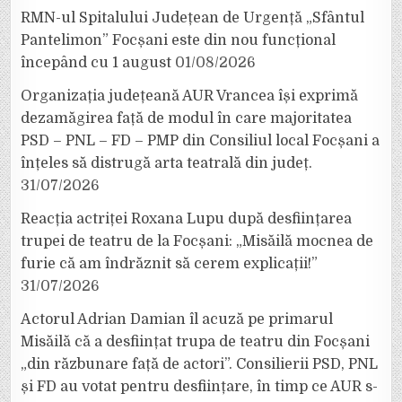
RMN-ul Spitalului Județean de Urgență „Sfântul
Pantelimon” Focșani este din nou funcțional
începând cu 1 august
01/08/2026
Organizația județeană AUR Vrancea își exprimă
dezamăgirea față de modul în care majoritatea
PSD – PNL – FD – PMP din Consiliul local Focșani a
înțeles să distrugă arta teatrală din județ.
31/07/2026
Reacția actriței Roxana Lupu după desființarea
trupei de teatru de la Focșani: „Misăilă mocnea de
furie că am îndrăznit să cerem explicații!”
31/07/2026
Actorul Adrian Damian îl acuză pe primarul
Misăilă că a desființat trupa de teatru din Focșani
„din răzbunare față de actori”. Consilierii PSD, PNL
și FD au votat pentru desființare, în timp ce AUR s-