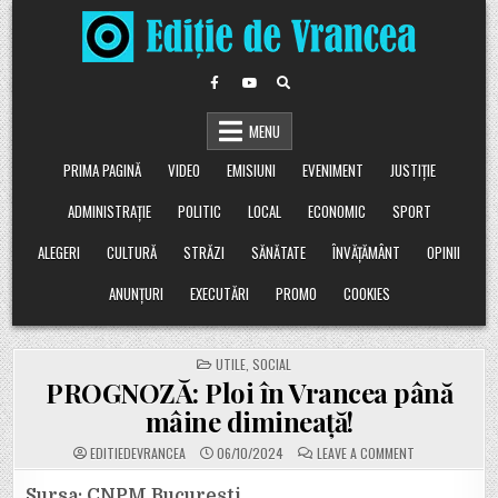
Skip
to
content
MENU
PRIMA PAGINĂ
VIDEO
EMISIUNI
EVENIMENT
JUSTIȚIE
ADMINISTRAȚIE
POLITIC
LOCAL
ECONOMIC
SPORT
ALEGERI
CULTURĂ
STRĂZI
SĂNĂTATE
ÎNVĂȚĂMÂNT
OPINII
ANUNȚURI
EXECUTĂRI
PROMO
COOKIES
POSTED
UTILE
,
SOCIAL
IN
PROGNOZĂ: Ploi în Vrancea până
mâine dimineață!
ON
EDITIEDEVRANCEA
06/10/2024
LEAVE A COMMENT
PROGNOZĂ:
PLOI
ÎN
Sursa: CNPM București.