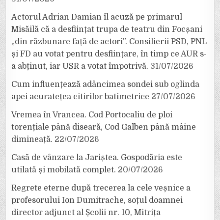
Actorul Adrian Damian îl acuză pe primarul
Misăilă că a desființat trupa de teatru din Focșani
„din răzbunare față de actori”. Consilierii PSD, PNL
și FD au votat pentru desființare, în timp ce AUR s-
a abținut, iar USR a votat împotrivă.
31/07/2026
Cum influențează adâncimea sondei sub oglinda
apei acuratețea citirilor batimetrice
27/07/2026
Vremea în Vrancea. Cod Portocaliu de ploi
torențiale până diseară, Cod Galben până mâine
dimineață.
22/07/2026
Casă de vânzare la Jariștea. Gospodăria este
utilată și mobilată complet.
20/07/2026
Regrete eterne după trecerea la cele veșnice a
profesorului Ion Dumitrache, soțul doamnei
director adjunct al Școlii nr. 10, Mitrița