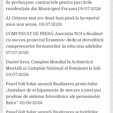
Se prelungesc contractele pentru parcările
rezidențiale din Municipiul Focșani
08/07/2026
AI Citizens mai are două luni până la începutul
unui nou sezon.
08/07/2026
COMUNICAT DE PRESĂ: Asociația NOI a finalizat
cu succes proiectul Erasmus+ dedicat dezvoltării
competențelor formatorilor în educația adulților
07/07/2026
Daniel Sava, Campion Mondial la Aritmetică
Mentală și Campion Național al României la Șah
03/07/2026
Panel Volt Solar anunță finalizarea proiectului
„Instalare de echipamente de stocare a energiei
produse de sisteme fotovoltaice ale persoanelor
fizice”
30/06/2026
Panel Volt Solar anunță finalizarea activităților