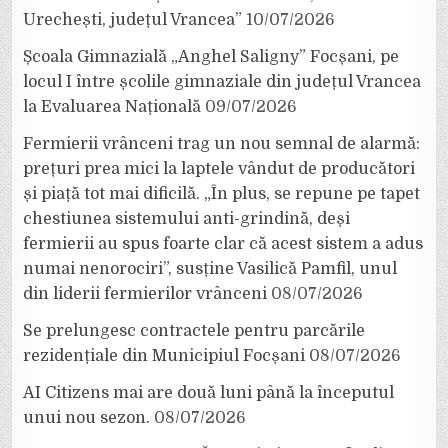
Urechești, județul Vrancea”
10/07/2026
Școala Gimnazială „Anghel Saligny” Focșani, pe
locul I între școlile gimnaziale din județul Vrancea
la Evaluarea Națională
09/07/2026
Fermierii vrânceni trag un nou semnal de alarmă:
prețuri prea mici la laptele vândut de producători
și piață tot mai dificilă. „În plus, se repune pe tapet
chestiunea sistemului anti-grindină, deși
fermierii au spus foarte clar că acest sistem a adus
numai nenorociri”, susține Vasilică Pamfil, unul
din liderii fermierilor vrânceni
08/07/2026
Se prelungesc contractele pentru parcările
rezidențiale din Municipiul Focșani
08/07/2026
AI Citizens mai are două luni până la începutul
unui nou sezon.
08/07/2026