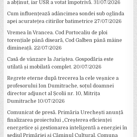
a abținut, iar USR a votat împotrivă.
31/07/2026
Cum influențează adâncimea sondei sub oglinda
apei acuratețea citirilor batimetrice
27/07/2026
Vremea în Vrancea. Cod Portocaliu de ploi
torențiale până diseară, Cod Galben până mâine
dimineață.
22/07/2026
Casă de vânzare la Jariștea. Gospodăria este
utilată și mobilată complet.
20/07/2026
Regrete eterne după trecerea la cele veșnice a
profesorului Ion Dumitrache, soțul doamnei
director adjunct al Școlii nr. 10, Mitrița
Dumitrache
10/07/2026
Comunicat de presă. Primăria Urechești anunță
finalizarea proiectului „Creșterea eficienței
energetice și gestionarea inteligentă a energiei în
sediul Primăriei și Căminul Cultural, Comuna