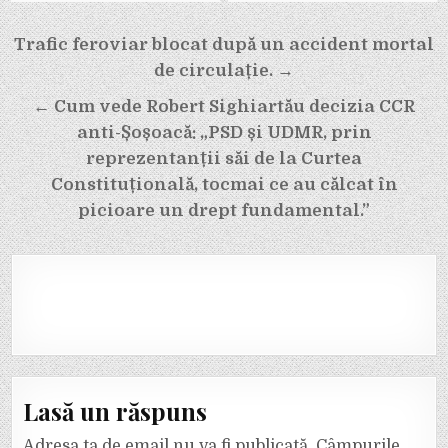
Navigare
Trafic feroviar blocat după un accident mortal
în
de circulație. →
articole
← Cum vede Robert Sighiartău decizia CCR
anti-Șoșoacă: „PSD și UDMR, prin
reprezentanții săi de la Curtea
Constituțională, tocmai ce au călcat în
picioare un drept fundamental.”
Lasă un răspuns
Adresa ta de email nu va fi publicată.
Câmpurile