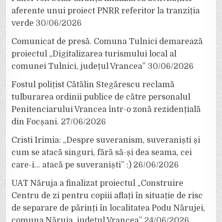
aferente unui proiect PNRR referitor la tranziția
verde
30/06/2026
Comunicat de presă. Comuna Tulnici demarează
proiectul „Digitalizarea turismului local al
comunei Tulnici, județul Vrancea”
30/06/2026
Fostul polițist Cătălin Stegărescu reclamă
tulburarea ordinii publice de către personalul
Penitenciarului Vrancea într-o zonă rezidențială
din Focșani.
27/06/2026
Cristi Irimia: „Despre suveranism, suveraniști și
cum se atacă singuri, fără să-și dea seama, cei
care-i… atacă pe suveraniști” :)
26/06/2026
UAT Năruja a finalizat proiectul „Construire
Centru de zi pentru copiii aflați în situație de risc
de separare de părinți în localitatea Podu Nărujei,
comuna Năruja, județul Vrancea”
24/06/2026