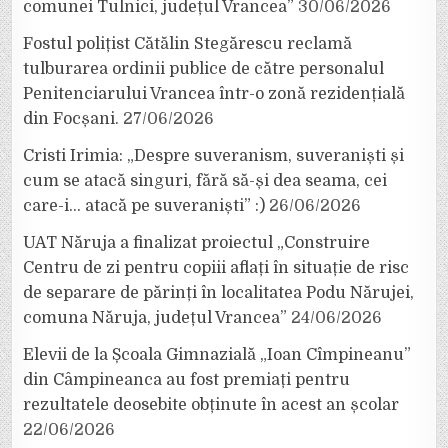
comunei Tulnici, județul Vrancea”
30/06/2026
Fostul polițist Cătălin Stegărescu reclamă
tulburarea ordinii publice de către personalul
Penitenciarului Vrancea într-o zonă rezidențială
din Focșani.
27/06/2026
Cristi Irimia: „Despre suveranism, suveraniști și
cum se atacă singuri, fără să-și dea seama, cei
care-i… atacă pe suveraniști” :)
26/06/2026
UAT Năruja a finalizat proiectul „Construire
Centru de zi pentru copiii aflați în situație de risc
de separare de părinți în localitatea Podu Nărujei,
comuna Năruja, județul Vrancea”
24/06/2026
Elevii de la Școala Gimnazială „Ioan Cîmpineanu”
din Câmpineanca au fost premiați pentru
rezultatele deosebite obținute în acest an școlar
22/06/2026