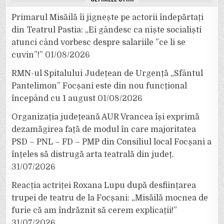
Primarul Misăilă îi jignește pe actorii îndepărtați
din Teatrul Pastia: „Ei gândesc ca niște socialiști
atunci când vorbesc despre salariile ”ce li se
cuvin”!”
01/08/2026
RMN-ul Spitalului Județean de Urgență „Sfântul
Pantelimon” Focșani este din nou funcțional
începând cu 1 august
01/08/2026
Organizația județeană AUR Vrancea își exprimă
dezamăgirea față de modul în care majoritatea
PSD – PNL – FD – PMP din Consiliul local Focșani a
înțeles să distrugă arta teatrală din județ.
31/07/2026
Reacția actriței Roxana Lupu după desființarea
trupei de teatru de la Focșani: „Misăilă mocnea de
furie că am îndrăznit să cerem explicații!”
31/07/2026