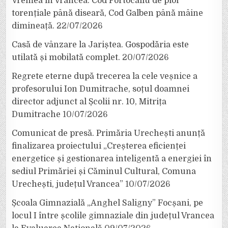
Vremea în Vrancea. Cod Portocaliu de ploi
torențiale până diseară, Cod Galben până mâine
dimineață.
22/07/2026
Casă de vânzare la Jariștea. Gospodăria este
utilată și mobilată complet.
20/07/2026
Regrete eterne după trecerea la cele veșnice a
profesorului Ion Dumitrache, soțul doamnei
director adjunct al Școlii nr. 10, Mitrița
Dumitrache
10/07/2026
Comunicat de presă. Primăria Urechești anunță
finalizarea proiectului „Creșterea eficienței
energetice și gestionarea inteligentă a energiei în
sediul Primăriei și Căminul Cultural, Comuna
Urechești, județul Vrancea”
10/07/2026
Școala Gimnazială „Anghel Saligny” Focșani, pe
locul I între școlile gimnaziale din județul Vrancea