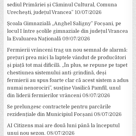
sediul Primăriei și Căminul Cultural, Comuna
Urechești, județul Vrancea”
10/07/2026
Școala Gimnazială „Anghel Saligny” Focșani, pe
locul I între școlile gimnaziale din județul Vrancea
la Evaluarea Națională
09/07/2026
Fermierii vrânceni trag un nou semnal de alarmă:
prețuri prea mici la laptele vândut de producători
și piață tot mai dificilă. „În plus, se repune pe tapet
chestiunea sistemului anti-grindină, deși
fermierii au spus foarte clar că acest sistem a adus
numai nenorociri”, susține Vasilică Pamfil, unul
din liderii fermierilor vrânceni
08/07/2026
Se prelungesc contractele pentru parcările
rezidențiale din Municipiul Focșani
08/07/2026
AI Citizens mai are două luni până la începutul
unui nou sezon.
08/07/2026