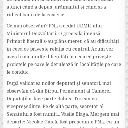
atunci când a depus jurământul și când și-a
ridicat banii de la casierie.
Ce mai observăm? PNL a cedat UDMR-ului
Ministerul Dezvoltării. O greșeală imensă.
Primarii liberali s-au plâns mereu că au dificultăți
în ceea ce privește relația cu centrul. Acum vor
avea li mai multe dificultăți în ceea ce privește
proictele pe care le derulează în localitățile pe care
le conduc.
După validarea noilor deputați și senatori, mai
observăm că din Biroul Permanent al Camerei
Deputaților face parte Raluca Turcan ca
vicepreședinte. Pe de altă parte, secretar al
Senatului a fost numit… Vasile Blaga. Mergem mai
departe: Nicolae Ciucă, fost președinte PNL, cu un