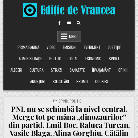
Skip
to
content
MENU
PRIMA PAGINĂ
VIDEO
EMISIUNI
EVENIMENT
JUSTIȚIE
ADMINISTRAȚIE
POLITIC
LOCAL
ECONOMIC
SPORT
ALEGERI
CULTURĂ
STRĂZI
SĂNĂTATE
ÎNVĂȚĂMÂNT
OPINII
ANUNȚURI
EXECUTĂRI
PROMO
COOKIES
POSTED
OPINII
,
POLITIC
IN
PNL nu se schimbă la nivel central.
Merge tot pe mâna „dinozaurilor”
din partid. Emil Boc, Raluca Turcan,
Vasile Blaga, Alina Gorghiu, Cătălin