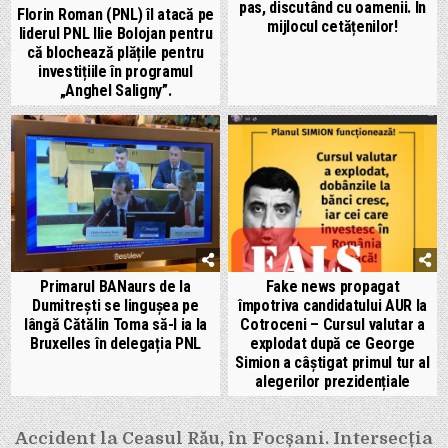
pas, discutând cu oamenii. În
Florin Roman (PNL) îl atacă pe
mijlocul cetățenilor!
liderul PNL Ilie Bolojan pentru
că blochează plățile pentru
investițiile în programul
„Anghel Saligny”.
Primarul BANaurs de la
Fake news propagat
Dumitrești se lingușea pe
împotriva candidatului AUR la
lângă Cătălin Toma să-l ia la
Cotroceni – Cursul valutar a
Bruxelles în delegația PNL
explodat după ce George
Simion a câștigat primul tur al
alegerilor prezidențiale
Navigare
Accident la Ceasul Rău, în Focșani. Intersecția