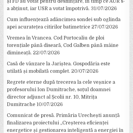
și FD au votat pentru desființare, în timp ce AUR s-
a abținut, iar USR a votat împotrivă.
31/07/2026
Cum influențează adâncimea sondei sub oglinda
apei acuratețea citirilor batimetrice
27/07/2026
Vremea în Vrancea. Cod Portocaliu de ploi
torențiale până diseară, Cod Galben până mâine
dimineață.
22/07/2026
Casă de vânzare la Jariștea. Gospodăria este
utilată și mobilată complet.
20/07/2026
Regrete eterne după trecerea la cele veșnice a
profesorului Ion Dumitrache, soțul doamnei
director adjunct al Școlii nr. 10, Mitrița
Dumitrache
10/07/2026
Comunicat de presă. Primăria Urechești anunță
finalizarea proiectului „Creșterea eficienței
energetice și gestionarea inteligentă a energiei în