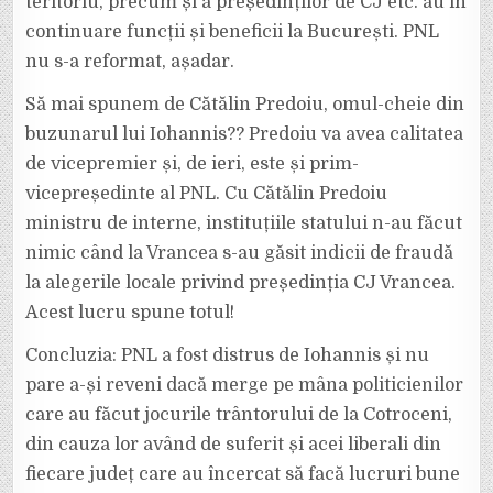
teritoriu, precum și a președinților de CJ etc. au în
continuare funcții și beneficii la București. PNL
nu s-a reformat, așadar.
Să mai spunem de Cătălin Predoiu, omul-cheie din
buzunarul lui Iohannis?? Predoiu va avea calitatea
de vicepremier și, de ieri, este și prim-
vicepreședinte al PNL. Cu Cătălin Predoiu
ministru de interne, instituțiile statului n-au făcut
nimic când la Vrancea s-au găsit indicii de fraudă
la alegerile locale privind președinția CJ Vrancea.
Acest lucru spune totul!
Concluzia: PNL a fost distrus de Iohannis și nu
pare a-și reveni dacă merge pe mâna politicienilor
care au făcut jocurile trântorului de la Cotroceni,
din cauza lor având de suferit și acei liberali din
fiecare județ care au încercat să facă lucruri bune