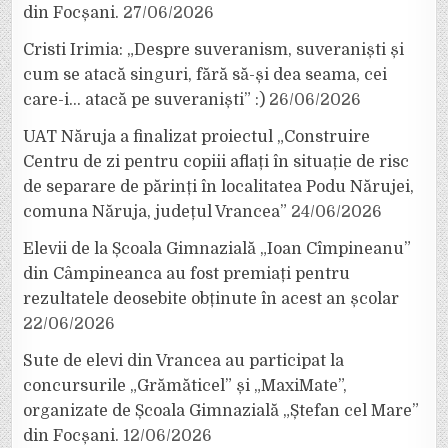
din Focșani.
27/06/2026
Cristi Irimia: „Despre suveranism, suveraniști și
cum se atacă singuri, fără să-și dea seama, cei
care-i… atacă pe suveraniști” :)
26/06/2026
UAT Năruja a finalizat proiectul „Construire
Centru de zi pentru copiii aflați în situație de risc
de separare de părinți în localitatea Podu Nărujei,
comuna Năruja, județul Vrancea”
24/06/2026
Elevii de la Școala Gimnazială „Ioan Cîmpineanu”
din Câmpineanca au fost premiați pentru
rezultatele deosebite obținute în acest an școlar
22/06/2026
Sute de elevi din Vrancea au participat la
concursurile „Grămăticel” și „MaxiMate”,
organizate de Școala Gimnazială „Ștefan cel Mare”
din Focșani.
12/06/2026