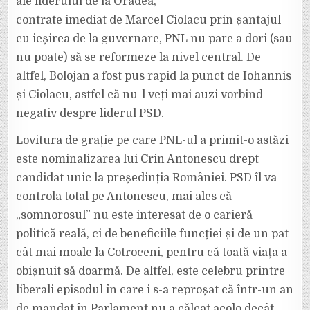
ale liderului de la Oradea,
contrate imediat de Marcel Ciolacu prin șantajul
cu ieșirea de la guvernare, PNL nu pare a dori (sau
nu poate) să se reformeze la nivel central. De
altfel, Bolojan a fost pus rapid la punct de Iohannis
și Ciolacu, astfel că nu-l veți mai auzi vorbind
negativ despre liderul PSD.
Lovitura de grație pe care PNL-ul a primit-o astăzi
este nominalizarea lui Crin Antonescu drept
candidat unic la președinția României. PSD îl va
controla total pe Antonescu, mai ales că
„somnorosul” nu este interesat de o carieră
politică reală, ci de beneficiile funcției și de un pat
cât mai moale la Cotroceni, pentru că toată viața a
obișnuit să doarmă. De altfel, este celebru printre
liberali episodul în care i s-a reproșat că într-un an
de mandat în Parlament nu a călcat acolo decât