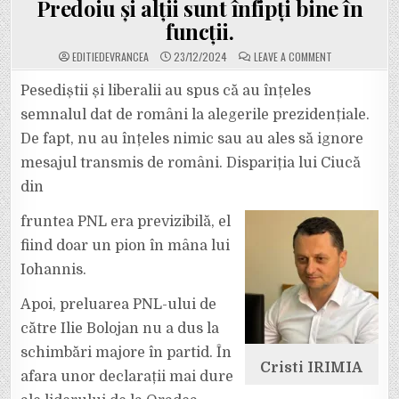
Predoiu și alții sunt înfipți bine în
funcții.
ON
EDITIEDEVRANCEA
23/12/2024
LEAVE A COMMENT
PNL
NU
SE
Pesediștii și liberalii au spus că au înțeles
SCHIMBĂ
LA
semnalul dat de români la alegerile prezidențiale.
NIVEL
CENTRAL.
De fapt, nu au înțeles nimic sau au ales să ignore
MERGE
TOT
mesajul transmis de români. Dispariția lui Ciucă
PE
MÂNA
„DINOZAURILOR
din
DIN
PARTID.
EMIL
fruntea PNL era previzibilă, el
BOC,
RALUCA
fiind doar un pion în mâna lui
TURCAN,
VASILE
Iohannis.
BLAGA,
ALINA
GORGHIU,
CĂTĂLIN
Apoi, preluarea PNL-ului de
PREDOIU
ȘI
către Ilie Bolojan nu a dus la
ALȚII
SUNT
schimbări majore în partid. În
ÎNFIPȚI
BINE
Cristi IRIMIA
afara unor declarații mai dure
ÎN
FUNCȚII.