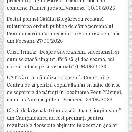
proiectul „Digitalizarea turismului local al
comunei Tulnici, județul Vrancea”
30/06/2026
Fostul polițist Cătălin Stegărescu reclamă
tulburarea ordinii publice de către personalul
Penitenciarului Vrancea într-o zonă rezidențială
din Focșani.
27/06/2026
Cristi Irimia: „Despre suveranism, suveraniști și
cum se atacă singuri, fără să-și dea seama, cei
care-i… atacă pe suveraniști” :)
26/06/2026
UAT Năruja a finalizat proiectul „Construire
Centru de zi pentru copiii aflați în situație de risc
de separare de părinți în localitatea Podu Nărujei,
comuna Năruja, județul Vrancea”
24/06/2026
Elevii de la Școala Gimnazială „Ioan Cîmpineanu”
din Câmpineanca au fost premiați pentru
rezultatele deosebite obținute în acest an școlar