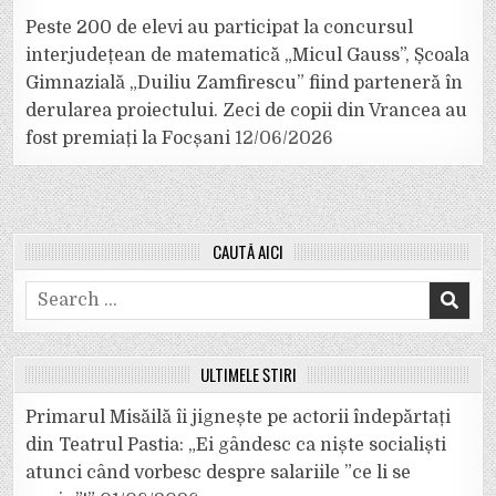
Peste 200 de elevi au participat la concursul
interjudețean de matematică „Micul Gauss”, Școala
Gimnazială „Duiliu Zamfirescu” fiind parteneră în
derularea proiectului. Zeci de copii din Vrancea au
fost premiați la Focșani
12/06/2026
CAUTĂ AICI
Search
for:
ULTIMELE ȘTIRI
Primarul Misăilă îi jignește pe actorii îndepărtați
din Teatrul Pastia: „Ei gândesc ca niște socialiști
atunci când vorbesc despre salariile ”ce li se