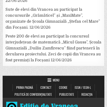
22/06/2026
Sute de elevi din Vrancea au participat la
concursurile „Grămăticel” și „MaxiMate”,
organizate de Școala Gimnazială „Ștefan cel Mare”
din Focșani.
12/06/2026
Peste 200 de elevi au participat la concursul
interjudețean de matematică „Micul Gauss”, Școala
Gimnazială „Duiliu Zamfirescu” fiind parteneră în
derularea proiectului. Zeci de copii din Vrancea au
fost premiați la Focșani
12/06/2026
MENU
PRIMA PAGINĂ
CONTACT
COOKIE
ISSN / ISSN-L
POLITICĂ DE CONFIDENȚIALITATE
PUBLICITATE
REDACȚIA