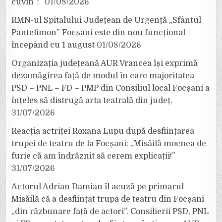
cuvin”!”
01/08/2026
RMN-ul Spitalului Județean de Urgență „Sfântul
Pantelimon” Focșani este din nou funcțional
începând cu 1 august
01/08/2026
Organizația județeană AUR Vrancea își exprimă
dezamăgirea față de modul în care majoritatea
PSD – PNL – FD – PMP din Consiliul local Focșani a
înțeles să distrugă arta teatrală din județ.
31/07/2026
Reacția actriței Roxana Lupu după desființarea
trupei de teatru de la Focșani: „Misăilă mocnea de
furie că am îndrăznit să cerem explicații!”
31/07/2026
Actorul Adrian Damian îl acuză pe primarul
Misăilă că a desființat trupa de teatru din Focșani
„din răzbunare față de actori”. Consilierii PSD, PNL