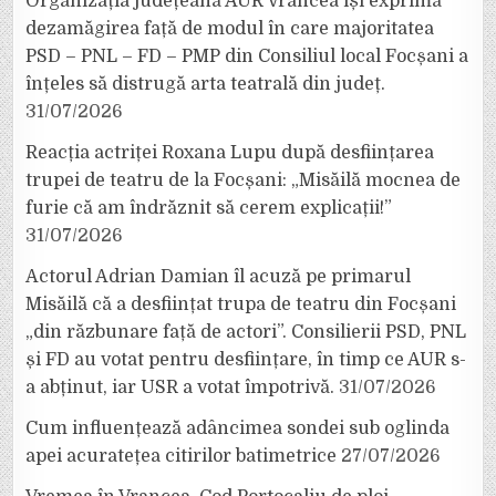
Organizația județeană AUR Vrancea își exprimă
dezamăgirea față de modul în care majoritatea
PSD – PNL – FD – PMP din Consiliul local Focșani a
înțeles să distrugă arta teatrală din județ.
31/07/2026
Reacția actriței Roxana Lupu după desființarea
trupei de teatru de la Focșani: „Misăilă mocnea de
furie că am îndrăznit să cerem explicații!”
31/07/2026
Actorul Adrian Damian îl acuză pe primarul
Misăilă că a desființat trupa de teatru din Focșani
„din răzbunare față de actori”. Consilierii PSD, PNL
și FD au votat pentru desființare, în timp ce AUR s-
a abținut, iar USR a votat împotrivă.
31/07/2026
Cum influențează adâncimea sondei sub oglinda
apei acuratețea citirilor batimetrice
27/07/2026