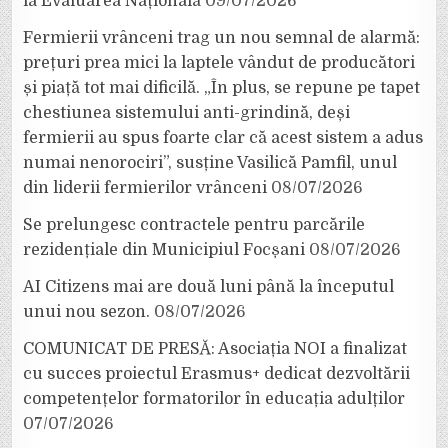
la Evaluarea Națională
09/07/2026
Fermierii vrânceni trag un nou semnal de alarmă:
prețuri prea mici la laptele vândut de producători
și piață tot mai dificilă. „În plus, se repune pe tapet
chestiunea sistemului anti-grindină, deși
fermierii au spus foarte clar că acest sistem a adus
numai nenorociri”, susține Vasilică Pamfil, unul
din liderii fermierilor vrânceni
08/07/2026
Se prelungesc contractele pentru parcările
rezidențiale din Municipiul Focșani
08/07/2026
AI Citizens mai are două luni până la începutul
unui nou sezon.
08/07/2026
COMUNICAT DE PRESĂ: Asociația NOI a finalizat
cu succes proiectul Erasmus+ dedicat dezvoltării
competențelor formatorilor în educația adulților
07/07/2026