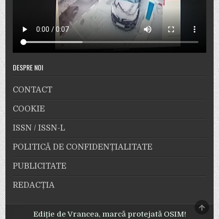
DESPRE NOI
CONTACT
COOKIE
ISSN / ISSN-L
POLITICĂ DE CONFIDENȚIALITATE
PUBLICITATE
REDACȚIA
SCRO
TO
Ediție de Vrancea, marcă protejată OSIM!