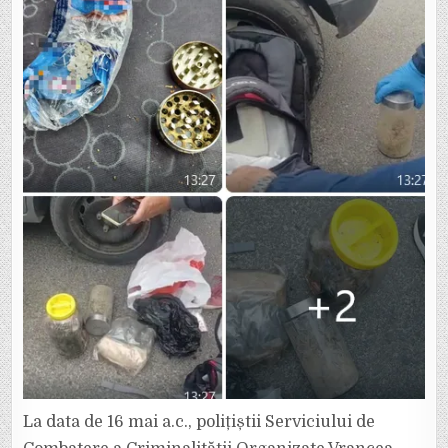
TRAFIC
DE
DROGURI
DE
MARE
RISC
La data de 16 mai a.c., polițiștii Serviciului de