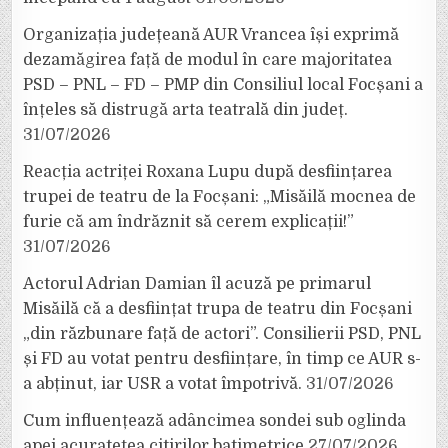
Organizația județeană AUR Vrancea își exprimă
dezamăgirea față de modul în care majoritatea
PSD – PNL – FD – PMP din Consiliul local Focșani a
înțeles să distrugă arta teatrală din județ.
31/07/2026
Reacția actriței Roxana Lupu după desființarea
trupei de teatru de la Focșani: „Misăilă mocnea de
furie că am îndrăznit să cerem explicații!”
31/07/2026
Actorul Adrian Damian îl acuză pe primarul
Misăilă că a desființat trupa de teatru din Focșani
„din răzbunare față de actori”. Consilierii PSD, PNL
și FD au votat pentru desființare, în timp ce AUR s-
a abținut, iar USR a votat împotrivă.
31/07/2026
Cum influențează adâncimea sondei sub oglinda
apei acuratețea citirilor batimetrice
27/07/2026