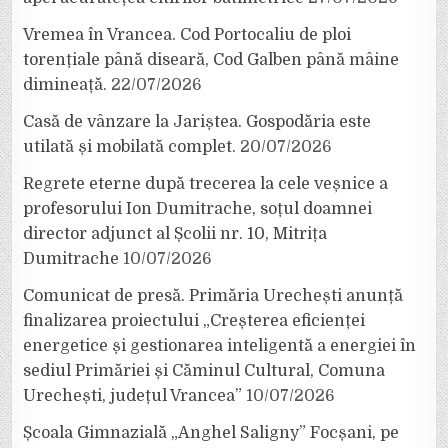
Vremea în Vrancea. Cod Portocaliu de ploi
torențiale până diseară, Cod Galben până mâine
dimineață.
22/07/2026
Casă de vânzare la Jariștea. Gospodăria este
utilată și mobilată complet.
20/07/2026
Regrete eterne după trecerea la cele veșnice a
profesorului Ion Dumitrache, soțul doamnei
director adjunct al Școlii nr. 10, Mitrița
Dumitrache
10/07/2026
Comunicat de presă. Primăria Urechești anunță
finalizarea proiectului „Creșterea eficienței
energetice și gestionarea inteligentă a energiei în
sediul Primăriei și Căminul Cultural, Comuna
Urechești, județul Vrancea”
10/07/2026
Școala Gimnazială „Anghel Saligny” Focșani, pe