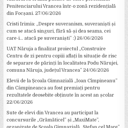
Penitenciarului Vrancea într-o zonă rezidențială
din Focșani.
27/06/2026
Cristi Irimia: „Despre suveranism, suveraniști și
cum se atacă singuri, fără să-și dea seama, cei
care-i… atacă pe suveraniști” :)
26/06/2026
UAT Năruja a finalizat proiectul „Construire
Centru de zi pentru copiii aflați în situație de risc
de separare de părinți în localitatea Podu Nărujei,
comuna Năruja, județul Vrancea”
24/06/2026
Elevii de la Școala Gimnazială „Ioan Cîmpineanu”
din Câmpineanca au fost premiați pentru
rezultatele deosebite obținute în acest an școlar
22/06/2026
Sute de elevi din Vrancea au participat la
concursurile „Grămăticel” și „MaxiMate”,
organizate de Școala Gimnazială „Ștefan cel Mare”