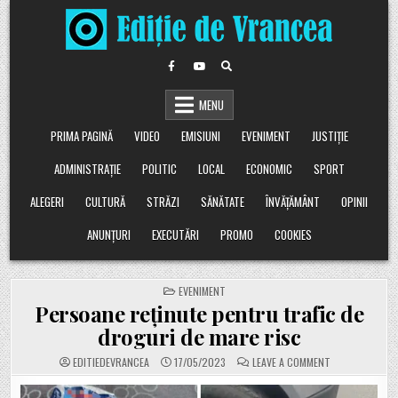
Skip
to
content
MENU
PRIMA PAGINĂ
VIDEO
EMISIUNI
EVENIMENT
JUSTIȚIE
ADMINISTRAȚIE
POLITIC
LOCAL
ECONOMIC
SPORT
ALEGERI
CULTURĂ
STRĂZI
SĂNĂTATE
ÎNVĂȚĂMÂNT
OPINII
ANUNȚURI
EXECUTĂRI
PROMO
COOKIES
POSTED
EVENIMENT
IN
Persoane reținute pentru trafic de
droguri de mare risc
ON
EDITIEDEVRANCEA
17/05/2023
LEAVE A COMMENT
PERSOANE
REȚINUTE
PENTRU