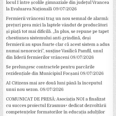
locul I între școlile gimnaziale din județul Vrancea
la Evaluarea Națională
09/07/2026
Fermierii vrânceni trag un nou semnal de alarmă:
prețuri prea mici la laptele vândut de producători
și piață tot mai dificilă. „În plus, se repune pe tapet
chestiunea sistemului anti-grindină, deși
fermierii au spus foarte clar că acest sistem a adus
numai nenorociri”, susține Vasilică Pamfil, unul
din liderii fermierilor vrânceni
08/07/2026
Se prelungesc contractele pentru parcările
rezidențiale din Municipiul Focșani
08/07/2026
AI Citizens mai are două luni până la începutul
unui nou sezon.
08/07/2026
COMUNICAT DE PRESĂ: Asociația NOI a finalizat
cu succes proiectul Erasmus+ dedicat dezvoltării
competențelor formatorilor în educația adulților