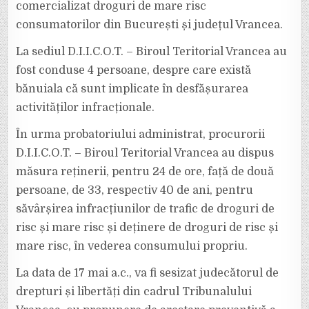
comercializat droguri de mare risc
consumatorilor din București și județul Vrancea.
La sediul D.I.I.C.O.T. – Biroul Teritorial Vrancea au
fost conduse 4 persoane, despre care există
bănuiala că sunt implicate în desfășurarea
activităților infracționale.
În urma probatoriului administrat, procurorii
D.I.I.C.O.T. – Biroul Teritorial Vrancea au dispus
măsura reținerii, pentru 24 de ore, față de două
persoane, de 33, respectiv 40 de ani, pentru
săvârșirea infracțiunilor de trafic de droguri de
risc și mare risc și deținere de droguri de risc și
mare risc, în vederea consumului propriu.
La data de 17 mai a.c., va fi sesizat judecătorul de
drepturi și libertăți din cadrul Tribunalului