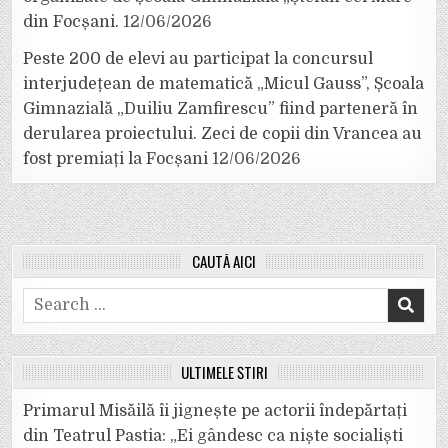
din Focșani.
12/06/2026
Peste 200 de elevi au participat la concursul
interjudețean de matematică „Micul Gauss”, Școala
Gimnazială „Duiliu Zamfirescu” fiind parteneră în
derularea proiectului. Zeci de copii din Vrancea au
fost premiați la Focșani
12/06/2026
CAUTĂ AICI
Search
for:
ULTIMELE ȘTIRI
Primarul Misăilă îi jignește pe actorii îndepărtați
din Teatrul Pastia: „Ei gândesc ca niște socialiști