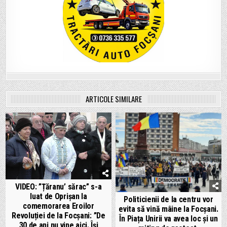
ARTICOLE SIMILARE
VIDEO: ”Țăranu’ sărac” s-a
luat de Oprișan la
Politicienii de la centru vor
comemorarea Eroilor
evita să vină mâine la Focșani.
Revoluției de la Focșani: ”De
În Piața Unirii va avea loc și un
30 de ani nu vine aici. Își