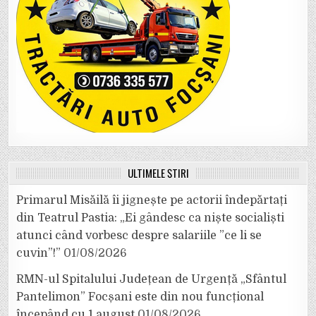
ULTIMELE ȘTIRI
Primarul Misăilă îi jignește pe actorii îndepărtați
din Teatrul Pastia: „Ei gândesc ca niște socialiști
atunci când vorbesc despre salariile ”ce li se
cuvin”!”
01/08/2026
RMN-ul Spitalului Județean de Urgență „Sfântul
Pantelimon” Focșani este din nou funcțional
începând cu 1 august
01/08/2026