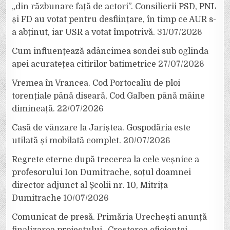
„din răzbunare față de actori”. Consilierii PSD, PNL
și FD au votat pentru desființare, în timp ce AUR s-
a abținut, iar USR a votat împotrivă.
31/07/2026
Cum influențează adâncimea sondei sub oglinda
apei acuratețea citirilor batimetrice
27/07/2026
Vremea în Vrancea. Cod Portocaliu de ploi
torențiale până diseară, Cod Galben până mâine
dimineață.
22/07/2026
Casă de vânzare la Jariștea. Gospodăria este
utilată și mobilată complet.
20/07/2026
Regrete eterne după trecerea la cele veșnice a
profesorului Ion Dumitrache, soțul doamnei
director adjunct al Școlii nr. 10, Mitrița
Dumitrache
10/07/2026
Comunicat de presă. Primăria Urechești anunță
finalizarea proiectului „Creșterea eficienței