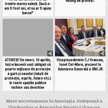
miting de protest.
trimite mereu valeții. Dacă n-
am fi fost noi, el nu ar fi ajuns
baron!”
ATENȚIE! De vineri, 10 aprilie,
Vicepreședintele CJ Vrancea,
toți vrâncenii sunt obligați să
Ionel Cel-Mare, prezent la
poarte mijloace de protecție
Adunarea Generală a UNCJR
a gurii și nasului (măști de
protecție, eșarfe, fulare etc.)
în toate spațiile publice
închise sau deschise
Navigare
Mare secretomanie la Asociaţia Judeţeană a
în
Vânătorilor şi Pescarilor Sportivi Vrancea