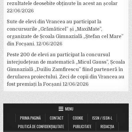
rezultatele deosebite obținute în acest an școlar
22/06/2026
Sute de elevi din Vrancea au participat la
concursurile „Grămăticel” și „MaxiMate”,
organizate de Școala Gimnazială „Ștefan cel Mare”
din Focșani.
12/06/2026
Peste 200 de elevi au participat la concursul
interjudețean de matematică „Micul Gauss”, Școala
Gimnazială „Duiliu Zamfirescu” fiind parteneră în
derularea proiectului. Zeci de copii din Vrancea au
fost premiați la Focșani
12/06/2026
MENU
PRIMA PAGINĂ
CONTACT
COOKIE
ISSN / ISSN-L
POLITICĂ DE CONFIDENȚIALITATE
PUBLICITATE
REDACȚIA