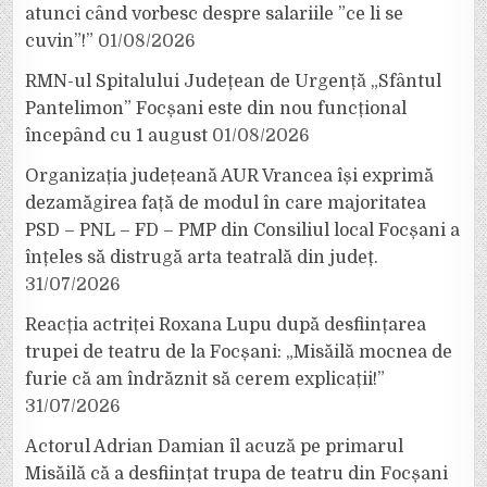
atunci când vorbesc despre salariile ”ce li se
cuvin”!”
01/08/2026
RMN-ul Spitalului Județean de Urgență „Sfântul
Pantelimon” Focșani este din nou funcțional
începând cu 1 august
01/08/2026
Organizația județeană AUR Vrancea își exprimă
dezamăgirea față de modul în care majoritatea
PSD – PNL – FD – PMP din Consiliul local Focșani a
înțeles să distrugă arta teatrală din județ.
31/07/2026
Reacția actriței Roxana Lupu după desființarea
trupei de teatru de la Focșani: „Misăilă mocnea de
furie că am îndrăznit să cerem explicații!”
31/07/2026
Actorul Adrian Damian îl acuză pe primarul
Misăilă că a desființat trupa de teatru din Focșani