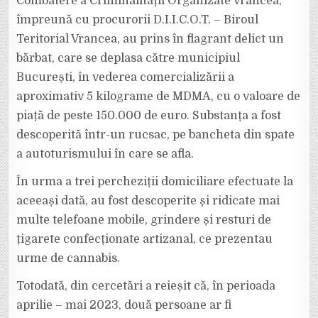
Combatere a Criminalității Organizate Vrancea,
împreună cu procurorii D.I.I.C.O.T. – Biroul
Teritorial Vrancea, au prins în flagrant delict un
bărbat, care se deplasa către municipiul
București, în vederea comercializării a
aproximativ 5 kilograme de MDMA, cu o valoare de
piață de peste 150.000 de euro. Substanța a fost
descoperită într-un rucsac, pe bancheta din spate
a autoturismului în care se afla.
În urma a trei percheziții domiciliare efectuate la
aceeași dată, au fost descoperite și ridicate mai
multe telefoane mobile, grindere și resturi de
țigarete confecționate artizanal, ce prezentau
urme de cannabis.
Totodată, din cercetări a reieșit că, în perioada
aprilie – mai 2023, două persoane ar fi