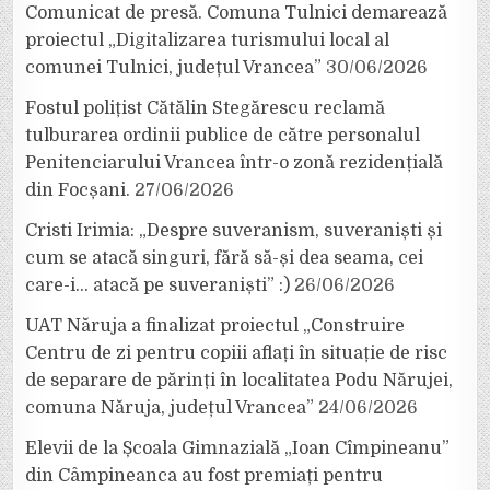
Comunicat de presă. Comuna Tulnici demarează
proiectul „Digitalizarea turismului local al
comunei Tulnici, județul Vrancea”
30/06/2026
Fostul polițist Cătălin Stegărescu reclamă
tulburarea ordinii publice de către personalul
Penitenciarului Vrancea într-o zonă rezidențială
din Focșani.
27/06/2026
Cristi Irimia: „Despre suveranism, suveraniști și
cum se atacă singuri, fără să-și dea seama, cei
care-i… atacă pe suveraniști” :)
26/06/2026
UAT Năruja a finalizat proiectul „Construire
Centru de zi pentru copiii aflați în situație de risc
de separare de părinți în localitatea Podu Nărujei,
comuna Năruja, județul Vrancea”
24/06/2026
Elevii de la Școala Gimnazială „Ioan Cîmpineanu”
din Câmpineanca au fost premiați pentru