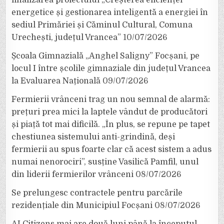
energetice și gestionarea inteligentă a energiei în
sediul Primăriei și Căminul Cultural, Comuna
Urechești, județul Vrancea”
10/07/2026
Școala Gimnazială „Anghel Saligny” Focșani, pe
locul I între școlile gimnaziale din județul Vrancea
la Evaluarea Națională
09/07/2026
Fermierii vrânceni trag un nou semnal de alarmă:
prețuri prea mici la laptele vândut de producători
și piață tot mai dificilă. „În plus, se repune pe tapet
chestiunea sistemului anti-grindină, deși
fermierii au spus foarte clar că acest sistem a adus
numai nenorociri”, susține Vasilică Pamfil, unul
din liderii fermierilor vrânceni
08/07/2026
Se prelungesc contractele pentru parcările
rezidențiale din Municipiul Focșani
08/07/2026
AI Citizens mai are două luni până la începutul