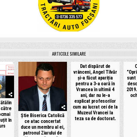
ARTICOLE SIMILARE
Dat dispărut de
C
vrânceni, Angel Tîlvăr
”Opr
și-a făcut apariția
sunt 
pentru a 3-a oară în
desc
Vrancea în ultimii 4
2019.
ani, dar nu le-a
och
explicat profesorilor
ătălin
cum au lucrat cei de la
 către
Muzeul Vrancei la
Tocmai
Știe Biserica Catolică
teza sa de doctorat.
uțit în
ce atac concertat
urs
duce un membru al ei,
patronul Ziarului de