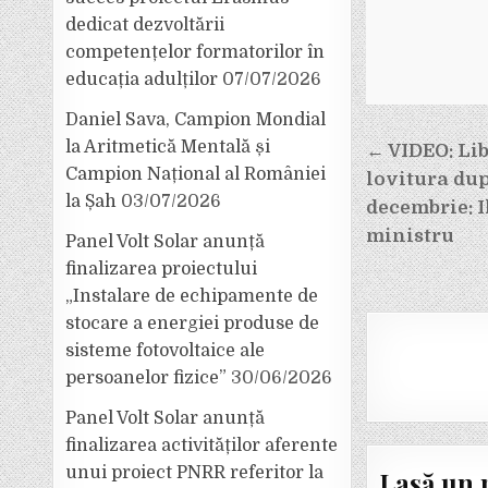
dedicat dezvoltării
competențelor formatorilor în
educația adulților
07/07/2026
Daniel Sava, Campion Mondial
Navigar
la Aritmetică Mentală și
← VIDEO: Lib
în
Campion Național al României
lovitura dup
la Șah
03/07/2026
articole
decembrie: I
ministru
Panel Volt Solar anunță
finalizarea proiectului
„Instalare de echipamente de
stocare a energiei produse de
sisteme fotovoltaice ale
persoanelor fizice”
30/06/2026
Panel Volt Solar anunță
finalizarea activităților aferente
unui proiect PNRR referitor la
Lasă un 