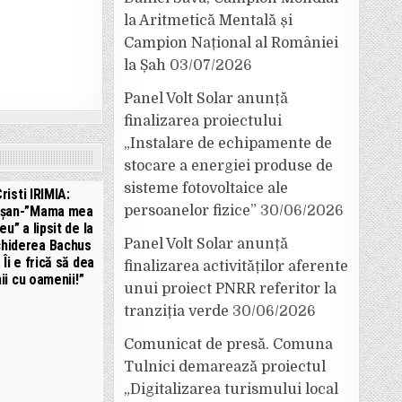
la Aritmetică Mentală și
Campion Național al României
la Șah
03/07/2026
Panel Volt Solar anunță
finalizarea proiectului
„Instalare de echipamente de
stocare a energiei produse de
sisteme fotovoltaice ale
risti IRIMIA:
ișan-”Mama mea
persoanelor fizice”
30/06/2026
eu” a lipsit de la
Panel Volt Solar anunță
hiderea Bachus
 Îi e frică să dea
finalizarea activităților aferente
ii cu oamenii!”
unui proiect PNRR referitor la
tranziția verde
30/06/2026
Comunicat de presă. Comuna
Tulnici demarează proiectul
„Digitalizarea turismului local