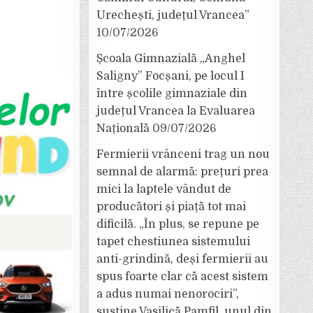
Urechești, județul Vrancea”
10/07/2026
Școala Gimnazială „Anghel
Saligny” Focșani, pe locul I
între școlile gimnaziale din
județul Vrancea la Evaluarea
Națională
09/07/2026
Fermierii vrânceni trag un nou
semnal de alarmă: prețuri prea
mici la laptele vândut de
producători și piață tot mai
dificilă. „În plus, se repune pe
tapet chestiunea sistemului
anti-grindină, deși fermierii au
spus foarte clar că acest sistem
a adus numai nenorociri”,
susține Vasilică Pamfil, unul din