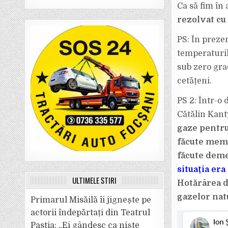
Ca să fim în 
rezolvat cu 
PS: În preze
temperaturil
sub zero gra
cetățeni.
PS 2: Într-o
Cătălin Kant
gaze pentru 
făcute memo
făcute dem
situația era
ULTIMELE ȘTIRI
Hotărârea d
gazelor nat
Primarul Misăilă îi jignește pe
actorii îndepărtați din Teatrul
Pastia: „Ei gândesc ca niște