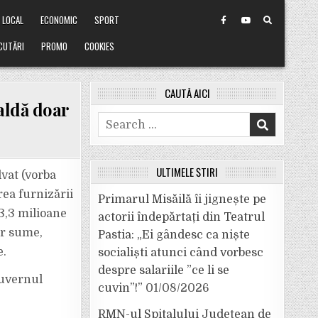
LOCAL
ECONOMIC
SPORT
CUTĂRI
PROMO
COOKIES
CAUTĂ AICI
caldă doar
Search
for:
ULTIMELE ȘTIRI
lvat (vorba
rea furnizării
Primarul Misăilă îi jignește pe
3,3 milioane
actorii îndepărtați din Teatrul
or sume,
Pastia: „Ei gândesc ca niște
e.
socialiști atunci când vorbesc
despre salariile ”ce li se
Guvernul
cuvin”!”
01/08/2026
RMN-ul Spitalului Județean de