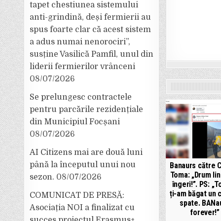
tapet chestiunea sistemului
anti-grindină, deși fermierii au
spus foarte clar că acest sistem
a adus numai nenorociri”,
susține Vasilică Pamfil, unul din
liderii fermierilor vrânceni
08/07/2026
Se prelungesc contractele
pentru parcările rezidențiale
din Municipiul Focșani
08/07/2026
AI Citizens mai are două luni
până la începutul unui nou
Banaurs către C
Toma: „Drum lin
sezon.
08/07/2026
îngeri!”. PS: „
ți-am băgat un c
COMUNICAT DE PRESĂ:
spate. BANa
Asociația NOI a finalizat cu
forever!”
succes proiectul Erasmus+