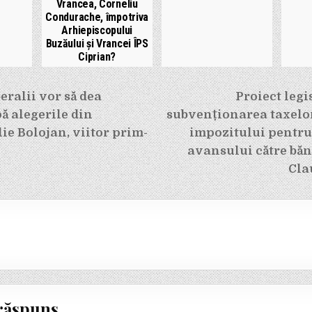
Vrancea, Corneliu
Condurache, împotriva
Arhiepiscopului
Buzăului și Vrancei ÎPS
Ciprian?
e
eralii vor să dea
Proiect legi
ă alegerile din
subvenționarea taxelor
lie Bolojan, viitor prim-
impozitului pentru 
avansului către băn
Cla
răspuns