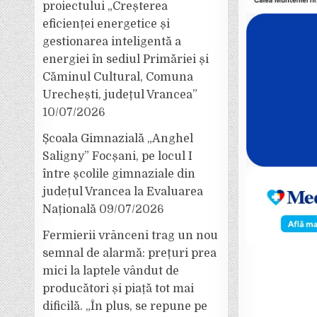
proiectului „Creșterea
eficienței energetice și
gestionarea inteligentă a
energiei în sediul Primăriei și
Căminul Cultural, Comuna
Urechești, județul Vrancea”
10/07/2026
Școala Gimnazială „Anghel
Saligny” Focșani, pe locul I
între școlile gimnaziale din
județul Vrancea la Evaluarea
Națională
09/07/2026
Fermierii vrânceni trag un nou
semnal de alarmă: prețuri prea
mici la laptele vândut de
producători și piață tot mai
dificilă. „În plus, se repune pe