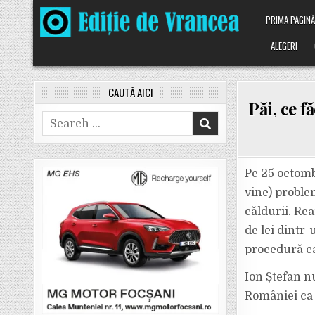
Skip
PRIMA PAGIN
to
content
ALEGERI
CAUTĂ AICI
Păi, ce f
Search
for:
Pe 25 octomb
vine) problem
căldurii. Re
de lei dintr-
procedură ca
Ion Ștefan n
României ca 