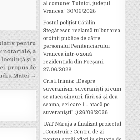
al comunei Tulnici, județul
Vrancea”
30/06/2026
Fostul polițist Cătălin
Stegărescu reclamă tulburarea
ordinii publice de către
slativ pentru
personalul Penitenciarului
 notariale, a
Vrancea într-o zonă
locuință și a
rezidențială din Focșani.
ci, propus de
27/06/2026
udiu Matei →
Cristi Irimia: „Despre
suveranism, suveraniști și cum
se atacă singuri, fără să-și dea
seama, cei care-i… atacă pe
suveraniști” :)
26/06/2026
UAT Năruja a finalizat proiectul
„Construire Centru de zi
pentru copiii aflați în situație de