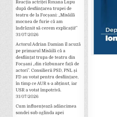
Reacția actriței Roxana Lupu
după desființarea trupei de
teatru de la Focșani: „Misăilă
mocnea de furie că am
îndrăznit să cerem explicații!”
31/07/2026
Actorul Adrian Damian îl acuză
pe primarul Misăilă că a
desființat trupa de teatru din
Focșani „din răzbunare față de
actori”. Consilierii PSD, PNL și
FD au votat pentru desființare,
în timp ce AUR s-a abținut, iar
USR a votat împotrivă.
31/07/2026
Cum influențează adâncimea
sondei sub oglinda apei