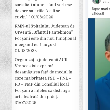
socialiști atunci când vorbesc
despre salariile ”ce li se
cuvin”!”
01/08/2026
RMN-ul Spitalului Județean de
Urgență „Sfântul Pantelimon”
Focșani este din nou funcțional
începând cu 1 august
01/08/2026
Organizația județeană AUR
Vrancea își exprimă
dezamăgirea față de modul în
care majoritatea PSD – PNL –
FD – PMP din Consiliul local
Focșani a înțeles să distrugă
arta teatrală din județ.
31/07/2026