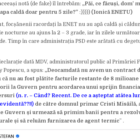
aceeași notă (de fake) îl întrebăm:
„Păi, ce făcuși, dom’ 
apa caldă doar pentru 5 zile?”
:)))))
(Ionică ENETU)
nt, focșănenii racordați la ENET nu au apă caldă și căldur
e nocturne au ajuns la 2 – 3 grade, iar în zilele următoa
de. Timp în care administrația PSD este arătată cu degetu
 declarație dată MDV, administratorul public al Primăriei 
y Popescu, a spus:
„Deocamdată nu avem un contract d
că nu au fost plătite facturile restante de 8 milioane l
rii la Guvern pentru acordarea unui sprijin financiar
ersuri
(n. r. – Când? Recent. De ce a așteptat atâtea lu
 evidentă??!!)
de către domnul primar Cristi Misăilă, a
e Guvern și urmează să primim banii pentru a rezo
urale și să reluăm furnizarea de agent termic
” .