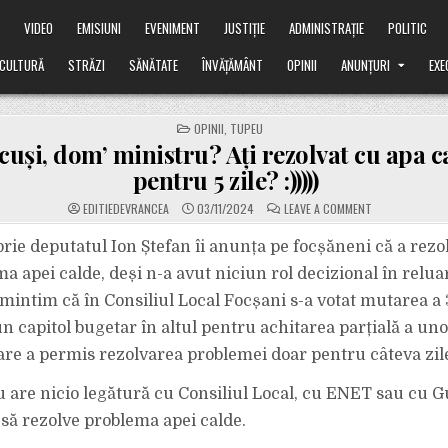
Ă
VIDEO
EMISIUNI
EVENIMENT
JUSTIȚIE
ADMINISTRAȚIE
POLITIC
CULTURĂ
STRĂZI
SĂNĂTATE
ÎNVĂȚĂMÂNT
OPINII
ANUNȚURI
EXE
POSTED
OPINII
,
TUPEU
IN
ăcuși, dom’ ministru? Ați rezolvat cu apa 
pentru 5 zile? :)))))
ON
EDITIEDEVRANCEA
03/11/2024
LEAVE A COMMENT
PĂI,
CE
FĂCUȘI,
rie deputatul Ion Ștefan îi anunța pe focșăneni că a rezo
DOM’
MINISTRU?
a apei calde, deși n-a avut niciun rol decizional în relua
AȚI
REZOLVAT
amintim că în Consiliul Local Focșani s-a votat mutarea a 
CU
APA
un capitol bugetar în altul pentru achitarea parțială a un
CALDĂ
DOAR
PENTRU
re a permis rezolvarea problemei doar pentru câteva zil
5
ZILE?
:)))))
u are nicio legătură cu Consiliul Local, cu ENET sau cu 
să rezolve problema apei calde.