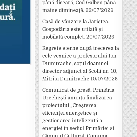
până diseară, Cod Galben până
mâine dimineață.
22/07/2026
Casă de vânzare la Jariștea.
Gospodăria este utilată și
mobilată complet.
20/07/2026
Regrete eterne după trecerea la
cele veșnice a profesorului Ion
Dumitrache, soțul doamnei
director adjunct al Școlii nr. 10,
Mitrița Dumitrache
10/07/2026
Comunicat de presă. Primăria
Urechești anunță finalizarea
proiectului „Creșterea
eficienței energetice și
gestionarea inteligentă a
energiei în sediul Primăriei și
Căminul Cultural, Comuna