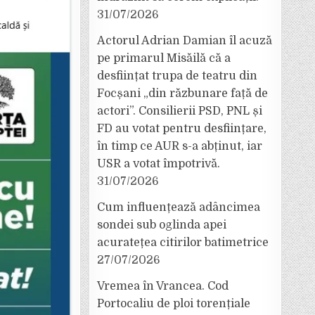
31/07/2026
Actorul Adrian Damian îl acuză
pe primarul Misăilă că a
desființat trupa de teatru din
Focșani „din răzbunare față de
actori”. Consilierii PSD, PNL și
FD au votat pentru desființare,
în timp ce AUR s-a abținut, iar
USR a votat împotrivă.
31/07/2026
Cum influențează adâncimea
sondei sub oglinda apei
acuratețea citirilor batimetrice
27/07/2026
Vremea în Vrancea. Cod
Portocaliu de ploi torențiale