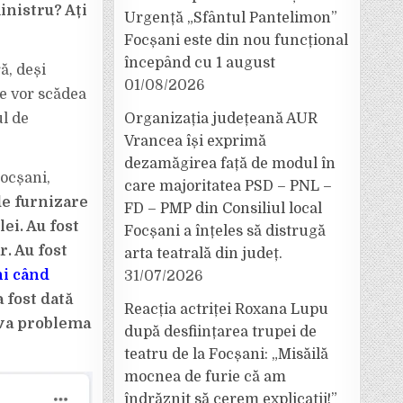
ministru? Ați
Urgență „Sfântul Pantelimon”
Focșani este din nou funcțional
începând cu 1 august
ă, deși
01/08/2026
re vor scădea
l de
Organizația județeană AUR
Vrancea își exprimă
dezamăgirea față de modul în
Focșani,
care majoritatea PSD – PNL –
e furnizare
FD – PMP din Consiliul local
ei. Au fost
Focșani a înțeles să distrugă
. Au fost
arta teatrală din județ.
ni când
31/07/2026
 fost dată
Reacția actriței Roxana Lupu
lva problema
după desființarea trupei de
teatru de la Focșani: „Misăilă
mocnea de furie că am
îndrăznit să cerem explicații!”