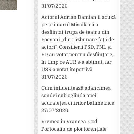
31/07/2026
Actorul Adrian Damian îl acuză
pe primarul Misăilă că a
desființat trupa de teatru din
Focșani „din răzbunare față de
actori”. Consilierii PSD, PNL și
FD au votat pentru desființare,
în timp ce AUR s-a abținut, iar
USR a votat împotrivă.
31/07/2026
Cum influențează adâncimea
sondei sub oglinda apei
acuratețea citirilor batimetrice
27/07/2026
Vremea în Vrancea. Cod
Portocaliu de ploi torențiale