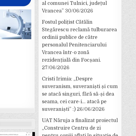
al comunei Tulnici, județul
Vrancea”
30/06/2026
Fostul polițist Cătălin
Stegărescu reclamă tulburarea
ordinii publice de către
personalul Penitenciarului
Vrancea într-o zonă
rezidențială din Focșani.
27/06/2026
Cristi Irimia: „Despre
suveranism, suveraniști și cum
se atacă singuri, fără să-și dea
seama, cei care-i… atacă pe
suveraniști” :)
26/06/2026
UAT Năruja a finalizat proiectul
„Construire Centru de zi
pentru copiii aflați în situație de