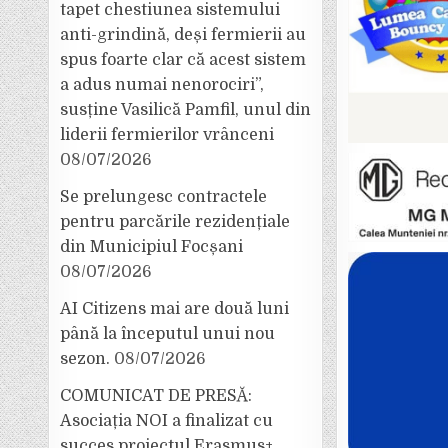
tapet chestiunea sistemului
anti-grindină, deși fermierii au
spus foarte clar că acest sistem
a adus numai nenorociri”,
susține Vasilică Pamfil, unul din
liderii fermierilor vrânceni
08/07/2026
Se prelungesc contractele
pentru parcările rezidențiale
din Municipiul Focșani
08/07/2026
AI Citizens mai are două luni
până la începutul unui nou
sezon.
08/07/2026
COMUNICAT DE PRESĂ:
Asociația NOI a finalizat cu
succes proiectul Erasmus+