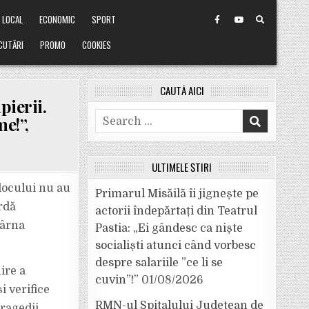
LOCAL
ECONOMIC
SPORT
CUTĂRI
PROMO
COOKIES
CAUTĂ AICI
pierii.
Search
me!”,
for:
ULTIMELE ȘTIRI
 locului nu au
Primarul Misăilă îi jignește pe
rdă
actorii îndepărtați din Teatrul
mârna
Pastia: „Ei gândesc ca niște
socialiști atunci când vorbesc
despre salariile ”ce li se
ire a
cuvin”!”
01/08/2026
”,
i verifice
A
R.
RMN-ul Spitalului Județean de
tragedii.