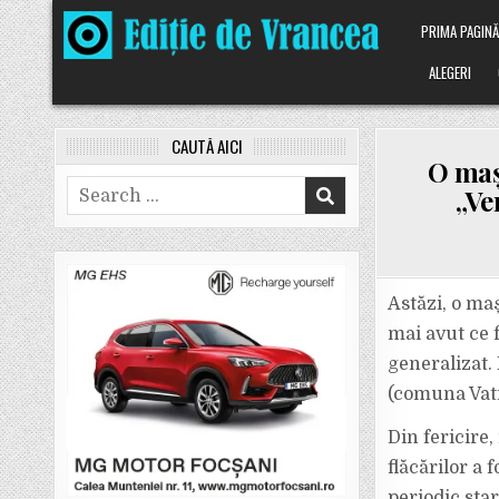
Skip
PRIMA PAGIN
to
content
ALEGERI
CAUTĂ AICI
O maș
Search
„Ve
for:
Astăzi, o maș
mai avut ce 
generalizat.
(comuna Vatr
Din fericire,
flăcărilor a 
periodic star