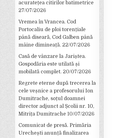
acuratețea citirilor batimetrice
27/07/2026
Vremea în Vrancea. Cod
Portocaliu de ploi torențiale
până diseară, Cod Galben până
mâine dimineață.
22/07/2026
Casă de vânzare la Jariștea.
Gospodăria este utilată și
mobilată complet.
20/07/2026
Regrete eterne după trecerea la
cele veșnice a profesorului Ion
Dumitrache, soțul doamnei
director adjunct al Școlii nr. 10,
Mitrița Dumitrache
10/07/2026
Comunicat de presă. Primăria
Urechești anunță finalizarea