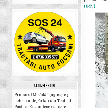
(EdV)
ULTIMELE ȘTIRI
Primarul Misăilă îi jignește pe
actorii îndepărtați din Teatrul
Pastia: „Ei gândesc ca niște