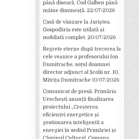
până diseară, Cod Galben până
mâine dimineață.
22/07/2026
Casă de vânzare la Jariștea.
Gospodăria este utilată și
mobilată complet.
20/07/2026
Regrete eterne după trecerea la
cele veșnice a profesorului Ion
Dumitrache, soțul doamnei
director adjunct al Școlii nr. 10,
Mitrița Dumitrache
10/07/2026
Comunicat de presă. Primăria
Urechești anunță finalizarea
proiectului „Creșterea
eficienței energetice și
gestionarea inteligentă a
energiei în sediul Primăriei și
Căminul Cultural, Comuna