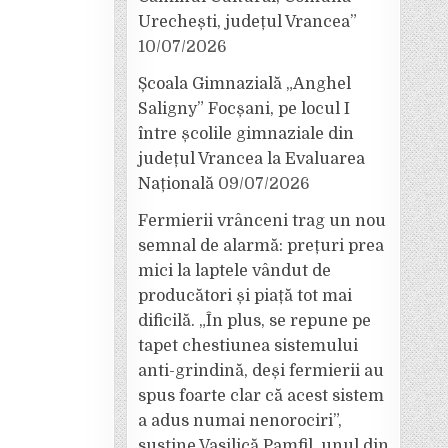
Urechești, județul Vrancea”
10/07/2026
Școala Gimnazială „Anghel
Saligny” Focșani, pe locul I
între școlile gimnaziale din
județul Vrancea la Evaluarea
Națională
09/07/2026
Fermierii vrânceni trag un nou
semnal de alarmă: prețuri prea
mici la laptele vândut de
producători și piață tot mai
dificilă. „În plus, se repune pe
tapet chestiunea sistemului
anti-grindină, deși fermierii au
spus foarte clar că acest sistem
a adus numai nenorociri”,
susține Vasilică Pamfil, unul din