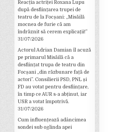
Reacția actriței Roxana Lupu
după desființarea trupei de
teatru de la Focșani: „Misăilă
mocnea de furie că am
îndrăznit să cerem explicații!”
31/07/2026
Actorul Adrian Damian îl acuză
pe primarul Misăilă că a
desființat trupa de teatru din
Focșani „din răzbunare față de
actori”. Consilierii PSD, PNL și
FD au votat pentru desființare,
în timp ce AUR s-a abținut, iar
USR a votat împotrivă.
31/07/2026
Cum influențează adâncimea
sondei sub oglinda apei