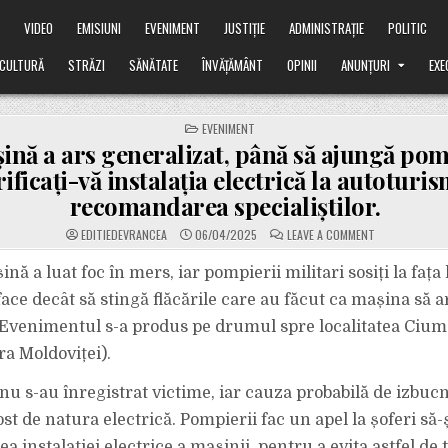
Ă
VIDEO
EMISIUNI
EVENIMENT
JUSTIȚIE
ADMINISTRAȚIE
POLITIC
CULTURĂ
STRĂZI
SĂNĂTATE
ÎNVĂȚĂMÂNT
OPINII
ANUNȚURI
EXE
POSTED
EVENIMENT
IN
ină a ars generalizat, până să ajungă pom
rificați-vă instalația electrică la autoturis
recomandarea specialiștilor.
ON
EDITIEDEVRANCEA
06/04/2025
LEAVE A COMMENT
O
MAȘINĂ
A
ină a luat foc în mers, iar pompierii militari sosiți la fața
ARS
GENERALIZAT,
face decât să stingă flăcările care au făcut ca mașina să a
PÂNĂ
SĂ
 Evenimentul s-a produs pe drumul spre localitatea Ciu
AJUNGĂ
POMPIERII.
a Moldoviței).
„VERIFICAȚI-
VĂ
INSTALAȚIA
ELECTRICĂ
 nu s-au înregistrat victime, iar cauza probabilă de izbucn
LA
AUTOTURISME!
fost de natura electrică. Pompierii fac un apel la șoferi să-ș
RECOMANDARE
SPECIALIȘTILO
ea instalației electrice a mașinii, pentru a evita astfel de 