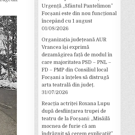
Urgență „Sfântul Pantelimon”
Focșani este din nou funcțional
începând cu 1 august
01/08/2026
Organizația județeană AUR
Vrancea își exprimă
dezamăgirea față de modul în
care majoritatea PSD – PNL –
FD – PMP din Consiliul local
Focșani a înțeles să distrugă
arta teatrală din județ.
31/07/2026
Reacția actriței Roxana Lupu
după desființarea trupei de
teatru de la Focșani: „Misăilă
mocnea de furie că am
îndrăznit să cerem explicații!”