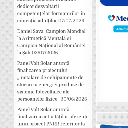
dedicat dezvoltării
competențelor formatorilor în
educația adulților
07/07/2026
Daniel Sava, Campion Mondial
la Aritmetică Mentală și
Campion Național al României
la Șah
03/07/2026
Panel Volt Solar anunță
finalizarea proiectului
„Instalare de echipamente de
stocare a energiei produse de
sisteme fotovoltaice ale
persoanelor fizice”
30/06/2026
Panel Volt Solar anunță
finalizarea activităților aferente
unui proiect PNRR referitor la