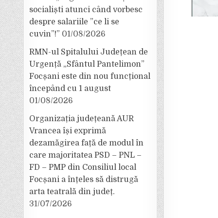
socialiști atunci când vorbesc
despre salariile ”ce li se
cuvin”!”
01/08/2026
RMN-ul Spitalului Județean de
Urgență „Sfântul Pantelimon”
Focșani este din nou funcțional
începând cu 1 august
01/08/2026
Organizația județeană AUR
Vrancea își exprimă
dezamăgirea față de modul în
care majoritatea PSD – PNL –
FD – PMP din Consiliul local
Focșani a înțeles să distrugă
arta teatrală din județ.
31/07/2026