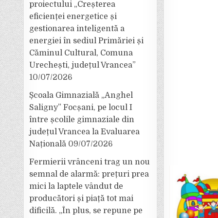
proiectului „Creșterea
eficienței energetice și
gestionarea inteligentă a
energiei în sediul Primăriei și
Căminul Cultural, Comuna
Urechești, județul Vrancea”
10/07/2026
Școala Gimnazială „Anghel
Saligny” Focșani, pe locul I
între școlile gimnaziale din
județul Vrancea la Evaluarea
Națională
09/07/2026
Fermierii vrânceni trag un nou
semnal de alarmă: prețuri prea
mici la laptele vândut de
producători și piață tot mai
dificilă. „În plus, se repune pe