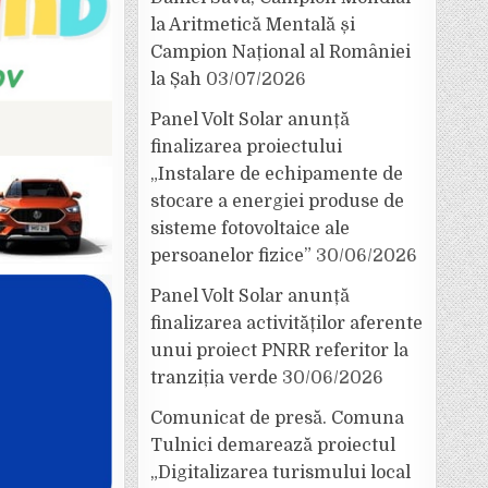
la Aritmetică Mentală și
Campion Național al României
la Șah
03/07/2026
Panel Volt Solar anunță
finalizarea proiectului
„Instalare de echipamente de
stocare a energiei produse de
sisteme fotovoltaice ale
persoanelor fizice”
30/06/2026
Panel Volt Solar anunță
finalizarea activităților aferente
unui proiect PNRR referitor la
tranziția verde
30/06/2026
Comunicat de presă. Comuna
Tulnici demarează proiectul
„Digitalizarea turismului local