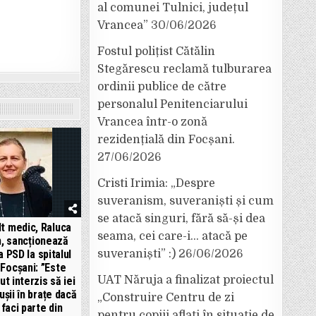
al comunei Tulnici, județul
Vrancea”
30/06/2026
Fostul polițist Cătălin
Stegărescu reclamă tulburarea
ordinii publice de către
personalul Penitenciarului
Vrancea într-o zonă
rezidențială din Focșani.
27/06/2026
Cristi Irimia: „Despre
suveranism, suveraniști și cum
se atacă singuri, fără să-și dea
lt medic, Raluca
seama, cei care-i… atacă pe
n, sancționează
suveraniști” :)
26/06/2026
a PSD la spitalul
 Focșani: ”Este
UAT Năruja a finalizat proiectul
ut interzis să iei
ușii în brațe dacă
„Construire Centru de zi
 faci parte din
pentru copiii aflați în situație de