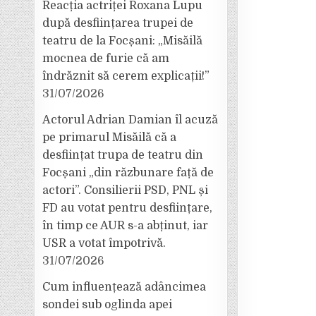
Reacția actriței Roxana Lupu
după desființarea trupei de
teatru de la Focșani: „Misăilă
mocnea de furie că am
îndrăznit să cerem explicații!”
31/07/2026
Actorul Adrian Damian îl acuză
pe primarul Misăilă că a
desființat trupa de teatru din
Focșani „din răzbunare față de
actori”. Consilierii PSD, PNL și
FD au votat pentru desființare,
în timp ce AUR s-a abținut, iar
USR a votat împotrivă.
31/07/2026
Cum influențează adâncimea
sondei sub oglinda apei