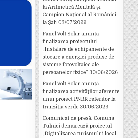
la Aritmetică Mentală și
Campion Național al României
la Șah
03/07/2026
Panel Volt Solar anunță
finalizarea proiectului
„Instalare de echipamente de
stocare a energiei produse de
sisteme fotovoltaice ale
persoanelor fizice”
30/06/2026
Panel Volt Solar anunță
finalizarea activităților aferente
unui proiect PNRR referitor la
tranziția verde
30/06/2026
Comunicat de presă. Comuna
Tulnici demarează proiectul
„Digitalizarea turismului local