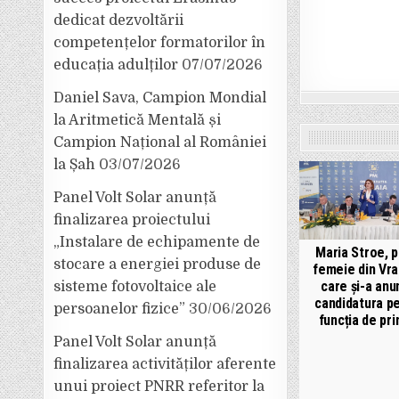
dedicat dezvoltării
competențelor formatorilor în
educația adulților
07/07/2026
Daniel Sava, Campion Mondial
la Aritmetică Mentală și
Campion Național al României
la Șah
03/07/2026
Panel Volt Solar anunță
finalizarea proiectului
„Instalare de echipamente de
Maria Stroe, 
stocare a energiei produse de
femeie din Vr
care și-a anu
sisteme fotovoltaice ale
candidatura p
persoanelor fizice”
30/06/2026
funcția de pri
Panel Volt Solar anunță
finalizarea activităților aferente
unui proiect PNRR referitor la