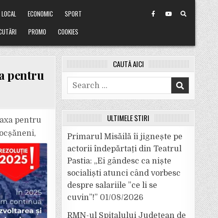
LOCAL
ECONOMIC
SPORT
CUTĂRI
PROMO
COOKIES
CAUTĂ AICI
xa pentru
Search
for:
ULTIMELE ȘTIRI
taxa pentru
focșăneni,
Primarul Misăilă îi jignește pe
actorii îndepărtați din Teatrul
Pastia: „Ei gândesc ca niște
socialiști atunci când vorbesc
despre salariile ”ce li se
cuvin”!”
01/08/2026
RMN-ul Spitalului Județean de