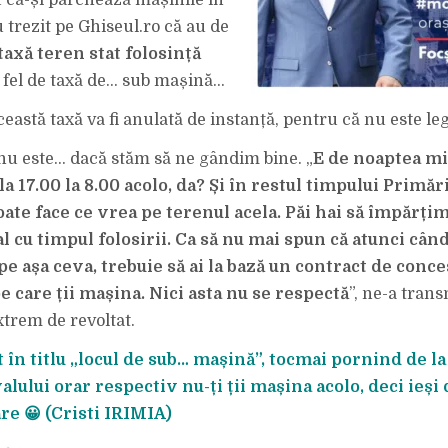
 că-și parchează mașinile în
 trezit pe Ghiseul.ro că au de
taxă teren stat folosință
n fel de taxă de… sub mașină…
ceastă taxă va fi anulată de instanță, pentru că nu este leg
nu este… dacă stăm să ne gândim bine. „
E de noaptea mi
a 17.00 la 8.00 acolo, da? Și în restul timpului Primăr
ate face ce vrea pe terenul acela. Păi hai să împărți
 cu timpul folosirii. Ca să nu mai spun că atunci când 
e așa ceva, trebuie să ai la bază un contract de conc
e care ții mașina. Nici asta nu se respectă
”, ne-a tran
trem de revoltat.
în titlu „locul de sub… mașină”, tocmai pornind de la
alului orar respectiv nu-ți ții mașina acolo, deci ieși
re 😀 (Cristi IRIMIA)