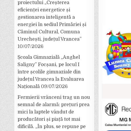
proiectului „Creșterea
eficienței energetice și
gestionarea inteligentă a
energiei în sediul Primăriei și
Căminul Cultural, Comuna
Urechești, județul Vrancea”
10/07/2026
Școala Gimnazială „Anghel
Saligny” Focșani, pe locul I
între școlile gimnaziale din
județul Vrancea la Evaluarea
Națională
09/07/2026
Fermierii vrânceni trag un nou
semnal de alarmă: prețuri prea
mici la laptele vândut de
producători și piață tot mai
dificilă. „În plus, se repune pe