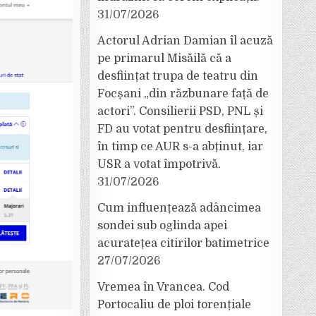
31/07/2026
Actorul Adrian Damian îl acuză
pe primarul Misăilă că a
desființat trupa de teatru din
Focșani „din răzbunare față de
actori”. Consilierii PSD, PNL și
FD au votat pentru desființare,
în timp ce AUR s-a abținut, iar
USR a votat împotrivă.
31/07/2026
Cum influențează adâncimea
sondei sub oglinda apei
acuratețea citirilor batimetrice
27/07/2026
Vremea în Vrancea. Cod
Portocaliu de ploi torențiale