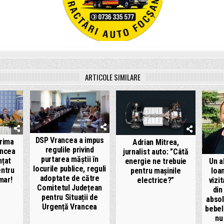
ARTICOLE SIMILARE
DSP Vrancea a impus
prima
Adrian Mitrea,
regulile privind
ancea
jurnalist auto: ”Câtă
purtarea măștii în
nțat
Un a
energie ne trebuie
locurile publice, reguli
entru
Ioa
pentru mașinile
adoptate de către
mar!
vizit
electrice?”
Comitetul Județean
din
pentru Situații de
absol
Urgență Vrancea
bebel
nu