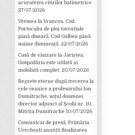
acuratețea citirilor batimetrice
27/07/2026
Vremea în Vrancea. Cod
Portocaliu de ploi torențiale
până diseară, Cod Galben până
mâine dimineață.
22/07/2026
Casă de vânzare la Jariștea.
Gospodăria este utilată și
mobilată complet.
20/07/2026
Regrete eterne după trecerea la
cele veșnice a profesorului Ion
Dumitrache, soțul doamnei
director adjunct al Școlii nr. 10,
Mitrița Dumitrache
10/07/2026
Comunicat de presă. Primăria
Urechești anunță finalizarea