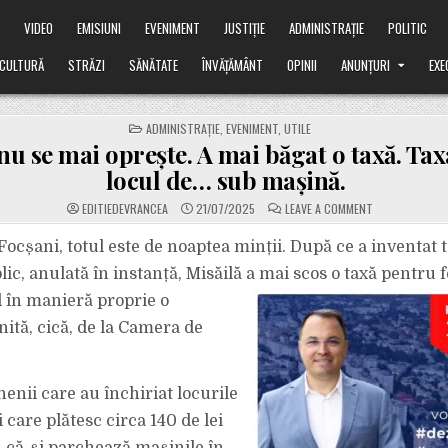
Ă
VIDEO
EMISIUNI
EVENIMENT
JUSTIȚIE
ADMINISTRAȚIE
POLITIC
CULTURĂ
STRĂZI
SĂNĂTATE
ÎNVĂȚĂMÂNT
OPINII
ANUNȚURI
EXE
POSTED
ADMINISTRAȚIE
,
EVENIMENT
,
UTILE
IN
nu se mai oprește. A mai băgat o taxă. Ta
locul de… sub mașină.
ON
EDITIEDEVRANCEA
21/07/2025
LEAVE A COMMENT
MISĂILĂ
NU
SE
Focșani, totul este de noaptea minții. După ce a inventat 
MAI
OPREȘTE.
ic, anulată în instanță, Misăilă a mai scos o taxă pentru 
A
MAI
 în manieră proprie o
BĂGAT
O
nită, cică, de la Camera de
TAXĂ.
TAXA
PENTRU
LOCUL
DE…
SUB
nenii care au închiriat locurile
MAȘINĂ.
 care plătesc circa 140 de lei