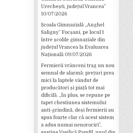
Urechești, județul Vrancea”
10/07/2026
Școala Gimnazială „Anghel
Saligny” Focșani, pe locul I
între școlile gimnaziale din
județul Vrancea la Evaluarea
Națională
09/07/2026
Fermierii vrânceni trag un nou
semnal de alarmă: prețuri prea
mici la laptele vândut de
producători și piață tot mai
dificilă. „În plus, se repune pe
tapet chestiunea sistemului
anti-grindină, deși fermierii au
spus foarte clar că acest sistem
a adus numai nenorociri”,
susține Vasilică Pamfil, unul din