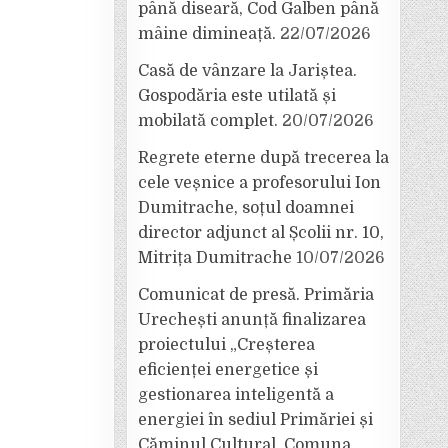
până diseară, Cod Galben până
mâine dimineață.
22/07/2026
Casă de vânzare la Jariștea.
Gospodăria este utilată și
mobilată complet.
20/07/2026
Regrete eterne după trecerea la
cele veșnice a profesorului Ion
Dumitrache, soțul doamnei
director adjunct al Școlii nr. 10,
Mitrița Dumitrache
10/07/2026
Comunicat de presă. Primăria
Urechești anunță finalizarea
proiectului „Creșterea
eficienței energetice și
gestionarea inteligentă a
energiei în sediul Primăriei și
Căminul Cultural, Comuna