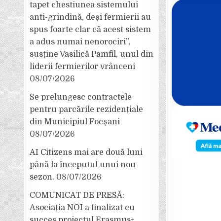
tapet chestiunea sistemului
anti-grindină, deși fermierii au
spus foarte clar că acest sistem
a adus numai nenorociri”,
susține Vasilică Pamfil, unul din
liderii fermierilor vrânceni
08/07/2026
Se prelungesc contractele
pentru parcările rezidențiale
din Municipiul Focșani
08/07/2026
AI Citizens mai are două luni
până la începutul unui nou
sezon.
08/07/2026
COMUNICAT DE PRESĂ:
Asociația NOI a finalizat cu
succes proiectul Erasmus+