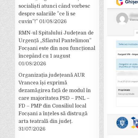
socialiști atunci când vorbesc
despre salariile ”ce li se
cuvin”!”
01/08/2026
RMN-ul Spitalului Județean de
Urgență „Sfântul Pantelimon”
Focșani este din nou funcțional
începând cu 1 august
01/08/2026
Organizația județeană AUR
Vrancea își exprimă
dezamăgirea față de modul în
care majoritatea PSD – PNL –
FD – PMP din Consiliul local
Focșani a înțeles să distrugă
arta teatrală din județ.
31/07/2026