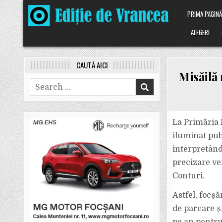
Skip
PRIMA PAGIN
to
content
ALEGERI
CAUTĂ AICI
Misăilă 
Search
for:
La Primăria 
iluminat publ
interpretând
precizare ve
Conturi.
Astfel, focșă
de parcare și