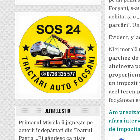
pe an pentru
Focșani, s-au
achitat și o „
parcări
”. U
Evident, și a
Nici morală 
parchez de l
altcineva po
proporțional
un impozit p
acel teren p
focșănean ex
ULTIMELE ȘTIRI
Am precizat 
afara interv
Primarul Misăilă îi jignește pe
de impozita
actorii îndepărtați din Teatrul
Pastia: „Ei gândesc ca niște