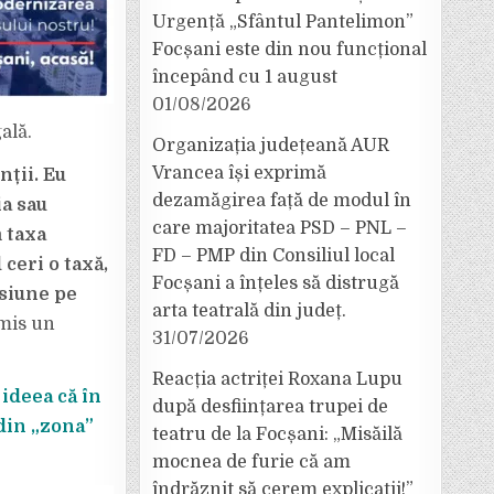
Urgență „Sfântul Pantelimon”
Focșani este din nou funcțional
începând cu 1 august
01/08/2026
ală.
Organizația județeană AUR
Vrancea își exprimă
nții. Eu
dezamăgirea față de modul în
ia sau
care majoritatea PSD – PNL –
m taxa
FD – PMP din Consiliul local
ceri o taxă,
Focșani a înțeles să distrugă
esiune pe
arta teatrală din județ.
smis un
31/07/2026
Reacția actriței Roxana Lupu
 ideea că în
după desființarea trupei de
 din „zona”
teatru de la Focșani: „Misăilă
mocnea de furie că am
îndrăznit să cerem explicații!”