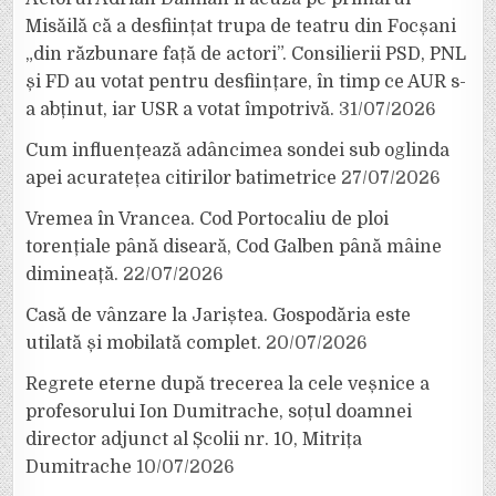
Misăilă că a desființat trupa de teatru din Focșani
„din răzbunare față de actori”. Consilierii PSD, PNL
și FD au votat pentru desființare, în timp ce AUR s-
a abținut, iar USR a votat împotrivă.
31/07/2026
Cum influențează adâncimea sondei sub oglinda
apei acuratețea citirilor batimetrice
27/07/2026
Vremea în Vrancea. Cod Portocaliu de ploi
torențiale până diseară, Cod Galben până mâine
dimineață.
22/07/2026
Casă de vânzare la Jariștea. Gospodăria este
utilată și mobilată complet.
20/07/2026
Regrete eterne după trecerea la cele veșnice a
profesorului Ion Dumitrache, soțul doamnei
director adjunct al Școlii nr. 10, Mitrița
Dumitrache
10/07/2026