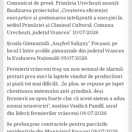
Comunicat de presă. Primăria Urechești anunță
finalizarea proiectului „Creșterea eficienței
energetice și gestionarea inteligentă a energiei în
sediul Primăriei și Căminul Cultural, Comuna
Urechești, județul Vrancea”
10/07/2026
Școala Gimnazială „Anghel Saligny” Focșani, pe
locul I între școlile gimnaziale din județul Vrancea
la Evaluarea Națională
09/07/2026
Fermierii vrânceni trag un nou semnal de alarmă:
prețuri prea mici la laptele vândut de producători
și piață tot mai dificilă. „În plus, se repune pe tapet
chestiunea sistemului anti-grindină, deși
fermierii au spus foarte clar că acest sistem a adus
numai nenorociri”, susține Vasilică Pamfil, unul
din liderii fermierilor vrânceni
08/07/2026
Se prelungesc contractele pentru parcările
rezidențiale din Municipiul Focșani
08/07/2026