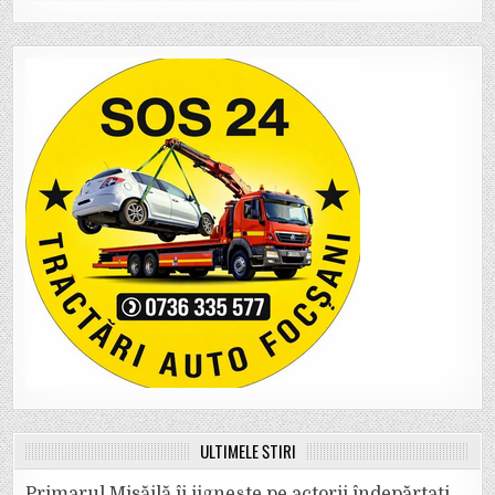
ULTIMELE ȘTIRI
Primarul Misăilă îi jignește pe actorii îndepărtați