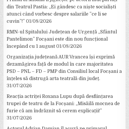
din Teatrul Pastia: „Ei gândesc ca niște socialiști
atunci când vorbesc despre salariile ”ce li se
cuvin”!”
01/08/2026
RMN-ul Spitalului Județean de Urgență „Sfântul
Pantelimon” Focșani este din nou funcțional
începând cu 1 august
01/08/2026
Organizația județeană AUR Vrancea își exprimă
dezamăgirea față de modul în care majoritatea
PSD – PNL – FD – PMP din Consiliul local Focșani a
înțeles să distrugă arta teatrală din județ.
31/07/2026
Reacția actriței Roxana Lupu după desființarea
trupei de teatru de la Focșani: „Misăilă mocnea de
furie că am îndrăznit să cerem explicații!”
31/07/2026
Actorul Adrian Damian îl acuză pe primarul