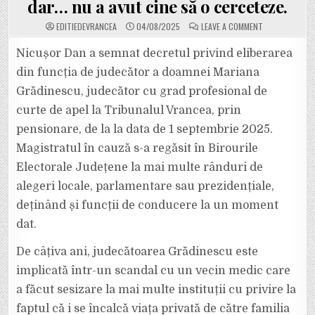
dar… nu a avut cine să o cerceteze.
ON
EDITIEDEVRANCEA
04/08/2025
LEAVE A COMMENT
JUDECĂTOAREA
MARIANA
GRĂDINESCU
Nicușor Dan a semnat decretul privind eliberarea
(TRIBUNALUL
VRANCEA)
din funcția de judecător a doamnei Mariana
A
IEȘIT
Grădinescu, judecător cu grad profesional de
LA
PENSIE.
curte de apel la Tribunalul Vrancea, prin
GRĂDINESCU
A
FOST
pensionare, de la la data de 1 septembrie 2025.
RECLAMATĂ
LA
Magistratul în cauză s-a regăsit în Birourile
PARCHET
DE
Electorale Județene la mai multe rânduri de
UN
MEDIC
alegeri locale, parlamentare sau prezidențiale,
FOCȘĂNEAN,
DAR…
NU
deținând și funcții de conducere la un moment
A
AVUT
dat.
CINE
SĂ
O
De câțiva ani, judecătoarea Grădinescu este
CERCETEZE.
implicată într-un scandal cu un vecin medic care
a făcut sesizare la mai multe instituții cu privire la
faptul că i se încalcă viața privată de către familia