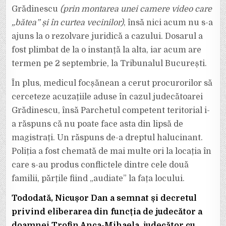
Grădinescu
(prin montarea unei camere video care
„bătea” și în curtea vecinilor)
, însă nici acum nu s-a
ajuns la o rezolvare juridică a cazului. Dosarul a
fost plimbat de la o instanță la alta, iar acum are
termen pe 2 septembrie, la Tribunalul București.
În plus, medicul focșănean a cerut procurorilor să
cerceteze acuzațiile aduse în cazul judecătoarei
Grădinescu, însă Parchetul competent teritorial i-
a răspuns că nu poate face asta din lipsă de
magistrați. Un răspuns de-a dreptul halucinant.
Poliția a fost chemată de mai multe ori la locația în
care s-au produs conflictele dintre cele două
familii, părțile fiind „audiate” la fața locului.
Tododată, Nicușor Dan a semnat și decretul
privind eliberarea din funcția de judecător a
doamnei Trofin Anca-Mihaela, judecător cu