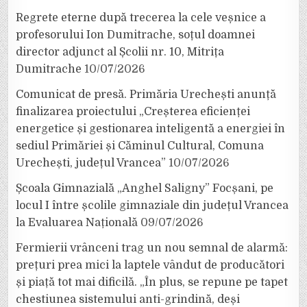
Regrete eterne după trecerea la cele veșnice a
profesorului Ion Dumitrache, soțul doamnei
director adjunct al Școlii nr. 10, Mitrița
Dumitrache
10/07/2026
Comunicat de presă. Primăria Urechești anunță
finalizarea proiectului „Creșterea eficienței
energetice și gestionarea inteligentă a energiei în
sediul Primăriei și Căminul Cultural, Comuna
Urechești, județul Vrancea”
10/07/2026
Școala Gimnazială „Anghel Saligny” Focșani, pe
locul I între școlile gimnaziale din județul Vrancea
la Evaluarea Națională
09/07/2026
Fermierii vrânceni trag un nou semnal de alarmă:
prețuri prea mici la laptele vândut de producători
și piață tot mai dificilă. „În plus, se repune pe tapet
chestiunea sistemului anti-grindină, deși