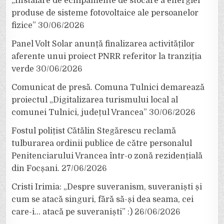
„Instalare de echipamente de stocare a energiei
produse de sisteme fotovoltaice ale persoanelor
fizice”
30/06/2026
Panel Volt Solar anunță finalizarea activităților
aferente unui proiect PNRR referitor la tranziția
verde
30/06/2026
Comunicat de presă. Comuna Tulnici demarează
proiectul „Digitalizarea turismului local al
comunei Tulnici, județul Vrancea”
30/06/2026
Fostul polițist Cătălin Stegărescu reclamă
tulburarea ordinii publice de către personalul
Penitenciarului Vrancea într-o zonă rezidențială
din Focșani.
27/06/2026
Cristi Irimia: „Despre suveranism, suveraniști și
cum se atacă singuri, fără să-și dea seama, cei
care-i… atacă pe suveraniști” :)
26/06/2026