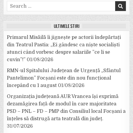
Search
for:
ULTIMELE ȘTIRI
Primarul Misăilă îi jignește pe actorii îndepărtați
din Teatrul Pastia: „Ei gândesc ca niște socialiști
atunci când vorbesc despre salariile ”ce li se
cuvin”!”
01/08/2026
RMN-ul Spitalului Județean de Urgență „Sfântul
Pantelimon” Focșani este din nou funcțional
începând cu 1 august
01/08/2026
Organizația județeană AUR Vrancea își exprimă
dezamăgirea față de modul în care majoritatea
PSD – PNL – FD – PMP din Consiliul local Focșani a
înțeles să distrugă arta teatrală din județ.
31/07/2026