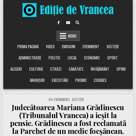
Skip
to
content
MENU
PRIMA PAGINĂ
VIDEO
EMISIUNI
EVENIMENT
JUSTIȚIE
ADMINISTRAȚIE
POLITIC
LOCAL
ECONOMIC
SPORT
ALEGERI
CULTURĂ
STRĂZI
SĂNĂTATE
ÎNVĂȚĂMÂNT
OPINII
ANUNȚURI
EXECUTĂRI
PROMO
COOKIES
POSTED
EVENIMENT
,
JUSTIȚIE
IN
Judecătoarea Mariana Grădinescu
(Tribunalul Vrancea) a ieșit la
pensie. Grădinescu a fost reclamată
la Parchet de un medic focșănean,