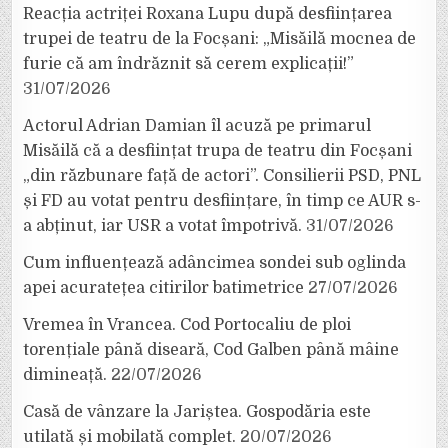
Reacția actriței Roxana Lupu după desființarea
trupei de teatru de la Focșani: „Misăilă mocnea de
furie că am îndrăznit să cerem explicații!”
31/07/2026
Actorul Adrian Damian îl acuză pe primarul
Misăilă că a desființat trupa de teatru din Focșani
„din răzbunare față de actori”. Consilierii PSD, PNL
și FD au votat pentru desființare, în timp ce AUR s-
a abținut, iar USR a votat împotrivă.
31/07/2026
Cum influențează adâncimea sondei sub oglinda
apei acuratețea citirilor batimetrice
27/07/2026
Vremea în Vrancea. Cod Portocaliu de ploi
torențiale până diseară, Cod Galben până mâine
dimineață.
22/07/2026
Casă de vânzare la Jariștea. Gospodăria este
utilată și mobilată complet.
20/07/2026