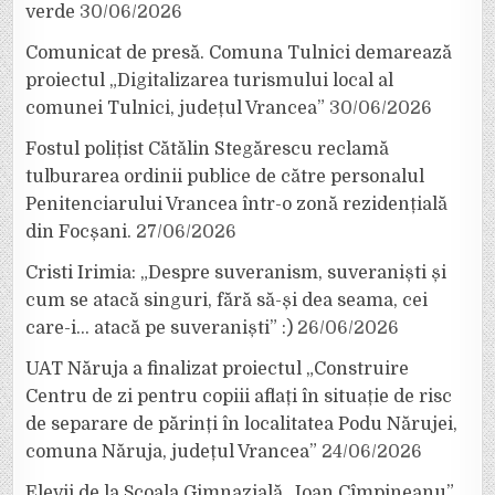
verde
30/06/2026
Comunicat de presă. Comuna Tulnici demarează
proiectul „Digitalizarea turismului local al
comunei Tulnici, județul Vrancea”
30/06/2026
Fostul polițist Cătălin Stegărescu reclamă
tulburarea ordinii publice de către personalul
Penitenciarului Vrancea într-o zonă rezidențială
din Focșani.
27/06/2026
Cristi Irimia: „Despre suveranism, suveraniști și
cum se atacă singuri, fără să-și dea seama, cei
care-i… atacă pe suveraniști” :)
26/06/2026
UAT Năruja a finalizat proiectul „Construire
Centru de zi pentru copiii aflați în situație de risc
de separare de părinți în localitatea Podu Nărujei,
comuna Năruja, județul Vrancea”
24/06/2026
Elevii de la Școala Gimnazială „Ioan Cîmpineanu”