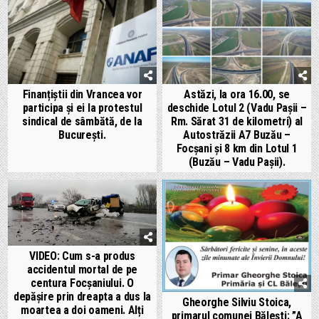
Finanțiștii din Vrancea vor
Astăzi, la ora 16.00, se
participa și ei la protestul
deschide Lotul 2 (Vadu Pașii –
sindical de sâmbătă, de la
Rm. Sărat 31 de kilometri) al
București.
Autostrăzii A7 Buzău –
Focșani și 8 km din Lotul 1
(Buzău – Vadu Pașii).
VIDEO: Cum s-a produs
accidentul mortal de pe
centura Focșaniului. O
depășire prin dreapta a dus la
Gheorghe Silviu Stoica,
moartea a doi oameni. Alți
primarul comunei Bălești: ”A