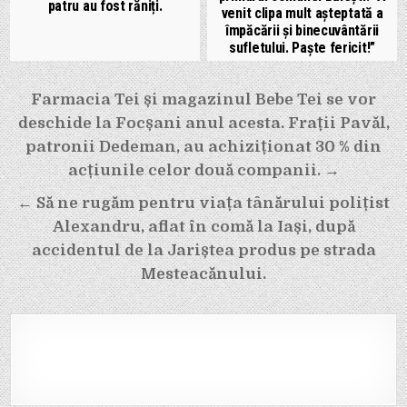
patru au fost răniți.
venit clipa mult aşteptată a
împăcării şi binecuvântării
sufletului. Paște fericit!”
Navigare
Farmacia Tei și magazinul Bebe Tei se vor
în
deschide la Focșani anul acesta. Frații Pavăl,
articole
patronii Dedeman, au achiziționat 30 % din
acțiunile celor două companii. →
← Să ne rugăm pentru viața tânărului polițist
Alexandru, aflat în comă la Iași, după
accidentul de la Jariștea produs pe strada
Mesteacănului.