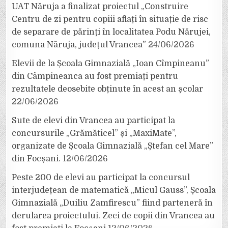
UAT Năruja a finalizat proiectul „Construire
Centru de zi pentru copiii aflați în situație de risc
de separare de părinți în localitatea Podu Nărujei,
comuna Năruja, județul Vrancea”
24/06/2026
Elevii de la Școala Gimnazială „Ioan Cîmpineanu”
din Câmpineanca au fost premiați pentru
rezultatele deosebite obținute în acest an școlar
22/06/2026
Sute de elevi din Vrancea au participat la
concursurile „Grămăticel” și „MaxiMate”,
organizate de Școala Gimnazială „Ștefan cel Mare”
din Focșani.
12/06/2026
Peste 200 de elevi au participat la concursul
interjudețean de matematică „Micul Gauss”, Școala
Gimnazială „Duiliu Zamfirescu” fiind parteneră în
derularea proiectului. Zeci de copii din Vrancea au