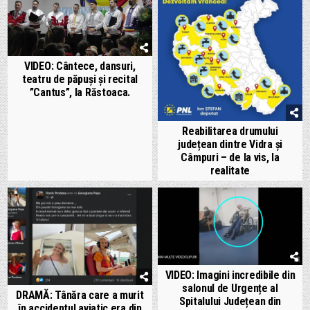
VIDEO: Cântece, dansuri,
teatru de păpuși și recital
”Cantus”, la Răstoaca.
Reabilitarea drumului
județean dintre Vidra și
Câmpuri – de la vis, la
realitate
VIDEO: Imagini incredibile din
salonul de Urgențe al
DRAMĂ: Tânăra care a murit
Spitalului Județean din
în accidentul aviatic era din