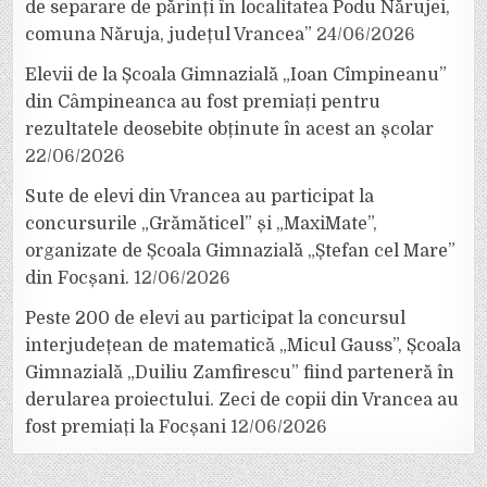
de separare de părinți în localitatea Podu Nărujei,
comuna Năruja, județul Vrancea”
24/06/2026
Elevii de la Școala Gimnazială „Ioan Cîmpineanu”
din Câmpineanca au fost premiați pentru
rezultatele deosebite obținute în acest an școlar
22/06/2026
Sute de elevi din Vrancea au participat la
concursurile „Grămăticel” și „MaxiMate”,
organizate de Școala Gimnazială „Ștefan cel Mare”
din Focșani.
12/06/2026
Peste 200 de elevi au participat la concursul
interjudețean de matematică „Micul Gauss”, Școala
Gimnazială „Duiliu Zamfirescu” fiind parteneră în
derularea proiectului. Zeci de copii din Vrancea au
fost premiați la Focșani
12/06/2026