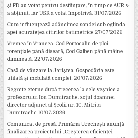
și FD au votat pentru desființare, în timp ce AUR s-
a abținut, iar USR a votat împotrivă.
31/07/2026
Cum influențează adâncimea sondei sub oglinda
apei acuratețea citirilor batimetrice
27/07/2026
Vremea în Vrancea. Cod Portocaliu de ploi
torențiale până diseară, Cod Galben până mâine
dimineață.
22/07/2026
Casă de vânzare la Jariștea. Gospodăria este
utilată și mobilată complet.
20/07/2026
Regrete eterne după trecerea la cele veșnice a
profesorului Ion Dumitrache, soțul doamnei
director adjunct al Școlii nr. 10, Mitrița
Dumitrache
10/07/2026
Comunicat de presă. Primăria Urechești anunță
finalizarea proiectului „Creșterea eficienței