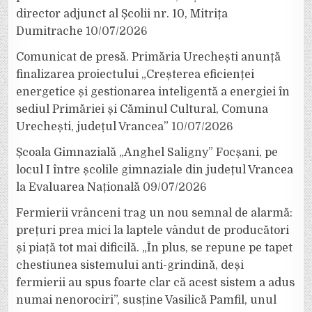
director adjunct al Școlii nr. 10, Mitrița
Dumitrache
10/07/2026
Comunicat de presă. Primăria Urechești anunță
finalizarea proiectului „Creșterea eficienței
energetice și gestionarea inteligentă a energiei în
sediul Primăriei și Căminul Cultural, Comuna
Urechești, județul Vrancea”
10/07/2026
Școala Gimnazială „Anghel Saligny” Focșani, pe
locul I între școlile gimnaziale din județul Vrancea
la Evaluarea Națională
09/07/2026
Fermierii vrânceni trag un nou semnal de alarmă:
prețuri prea mici la laptele vândut de producători
și piață tot mai dificilă. „În plus, se repune pe tapet
chestiunea sistemului anti-grindină, deși
fermierii au spus foarte clar că acest sistem a adus
numai nenorociri”, susține Vasilică Pamfil, unul