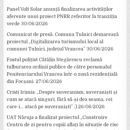
Panel Volt Solar anunță finalizarea activităților
aferente unui proiect PNRR referitor la tranziția
verde
30/06/2026
Comunicat de presă. Comuna Tulnici demarează
proiectul „Digitalizarea turismului local al
comunei Tulnici, județul Vrancea”
30/06/2026
Fostul polițist Cătălin Stegărescu reclamă
tulburarea ordinii publice de către personalul
Penitenciarului Vrancea într-o zonă rezidențială
din Focșani.
27/06/2026
Cristi Irimia: „Despre suveranism, suveraniști și
cum se atacă singuri, fără să-și dea seama, cei
care-i… atacă pe suveraniști” :)
26/06/2026
UAT Năruja a finalizat proiectul „Construire
Centru de zi pentru copiii aflați în situație de risc