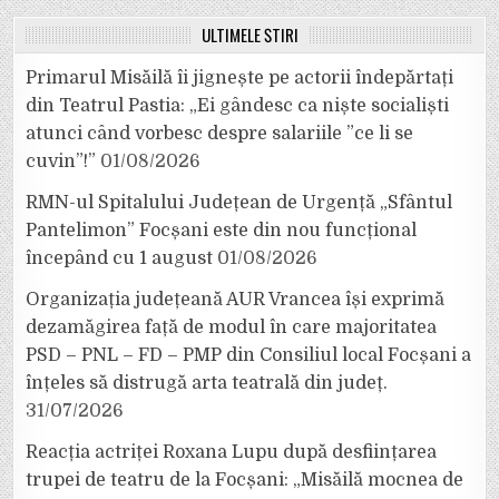
ULTIMELE ȘTIRI
Primarul Misăilă îi jignește pe actorii îndepărtați
din Teatrul Pastia: „Ei gândesc ca niște socialiști
atunci când vorbesc despre salariile ”ce li se
cuvin”!”
01/08/2026
RMN-ul Spitalului Județean de Urgență „Sfântul
Pantelimon” Focșani este din nou funcțional
începând cu 1 august
01/08/2026
Organizația județeană AUR Vrancea își exprimă
dezamăgirea față de modul în care majoritatea
PSD – PNL – FD – PMP din Consiliul local Focșani a
înțeles să distrugă arta teatrală din județ.
31/07/2026
Reacția actriței Roxana Lupu după desființarea
trupei de teatru de la Focșani: „Misăilă mocnea de