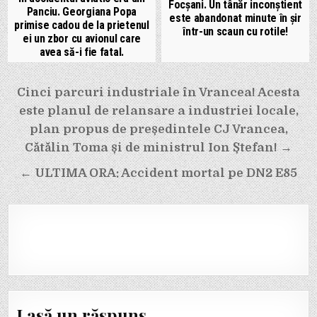
Focșani. Un tânăr inconștient
Panciu. Georgiana Popa
este abandonat minute în șir
primise cadou de la prietenul
într-un scaun cu rotile!
ei un zbor cu avionul care
avea să-i fie fatal.
Navigare
Cinci parcuri industriale în Vrancea! Acesta
în
este planul de relansare a industriei locale,
articole
plan propus de președintele CJ Vrancea,
Cătălin Toma și de ministrul Ion Ștefan! →
← ULTIMA ORA: Accident mortal pe DN2 E85
Lasă un răspuns