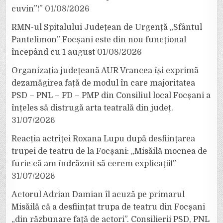
cuvin”!”
01/08/2026
RMN-ul Spitalului Județean de Urgență „Sfântul
Pantelimon” Focșani este din nou funcțional
începând cu 1 august
01/08/2026
Organizația județeană AUR Vrancea își exprimă
dezamăgirea față de modul în care majoritatea
PSD – PNL – FD – PMP din Consiliul local Focșani a
înțeles să distrugă arta teatrală din județ.
31/07/2026
Reacția actriței Roxana Lupu după desființarea
trupei de teatru de la Focșani: „Misăilă mocnea de
furie că am îndrăznit să cerem explicații!”
31/07/2026
Actorul Adrian Damian îl acuză pe primarul
Misăilă că a desființat trupa de teatru din Focșani
„din răzbunare față de actori”. Consilierii PSD, PNL