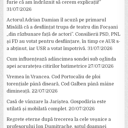
furie că am îndrăznit să cerem explicații!”
31/07/2026
Actorul Adrian Damian îl acuză pe primarul
Misăilă că a desființat trupa de teatru din Focșani
„din răzbunare față de actori”. Consilierii PSD, PNL
și FD au votat pentru desființare, în timp ce AUR s-
a abținut, iar USR a votat împotrivă.
31/07/2026
Cum influențează adâncimea sondei sub oglinda
apei acuratețea citirilor batimetrice
27/07/2026
Vremea în Vrancea. Cod Portocaliu de ploi
torențiale până diseară, Cod Galben până mâine
dimineață.
22/07/2026
Casă de vânzare la Jariștea. Gospodăria este
utilată și mobilată complet.
20/07/2026
Regrete eterne după trecerea la cele veșnice a
profesorului Ion Dumitrache, soțul doamnei