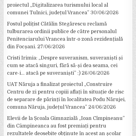
proiectul „Digitalizarea turismului local al
comunei Tulnici, județul Vrancea”
30/06/2026
Fostul polițist Cătălin Stegărescu reclamă
tulburarea ordinii publice de către personalul
Penitenciarului Vrancea într-o zonă rezidențială
din Focșani.
27/06/2026
Cristi Irimia: „Despre suveranism, suveraniști și
cum se atacă singuri, fără să-și dea seama, cei
care-i… atacă pe suveraniști” :)
26/06/2026
UAT Năruja a finalizat proiectul „Construire
Centru de zi pentru copiii aflați în situație de risc
de separare de părinți în localitatea Podu Nărujei,
comuna Năruja, județul Vrancea”
24/06/2026
Elevii de la Școala Gimnazială „Ioan Cîmpineanu”
din Câmpineanca au fost premiați pentru
rezultatele deosebite obținute în acest an școlar