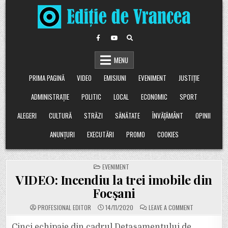
Skip
to
content
MENU
PRIMA PAGINĂ
VIDEO
EMISIUNI
EVENIMENT
JUSTIȚIE
ADMINISTRAȚIE
POLITIC
LOCAL
ECONOMIC
SPORT
ALEGERI
CULTURĂ
STRĂZI
SĂNĂTATE
ÎNVĂȚĂMÂNT
OPINII
ANUNȚURI
EXECUTĂRI
PROMO
COOKIES
POSTED
EVENIMENT
IN
VIDEO: Incendiu la trei imobile din
Focșani
ON
PROFESIONAL EDITOR
14/11/2020
LEAVE A COMMENT
VIDEO:
INCENDIU
LA
Cinci echipaje din cadrul Detașamentului de