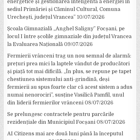
energetice și gestionarea inteligentă a energiei în
sediul Primăriei și Căminul Cultural, Comuna
Urechești, județul Vrancea”
10/07/2026
Școala Gimnazială „Anghel Saligny” Focșani, pe
locul I între școlile gimnaziale din județul Vrancea
la Evaluarea Națională
09/07/2026
Fermierii vrânceni trag un nou semnal de alarmă:
prețuri prea mici la laptele vândut de producători
și piață tot mai dificilă. „În plus, se repune pe tapet
chestiunea sistemului anti-grindină, deși
fermierii au spus foarte clar că acest sistem a adus
numai nenorociri”, susține Vasilică Pamfil, unul
din liderii fermierilor vrânceni
08/07/2026
Se prelungesc contractele pentru parcările
rezidențiale din Municipiul Focșani
08/07/2026
AI Citizens mai are două luni până la începutul