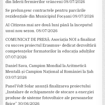
din liderii fermierilor vrânceni
08/07/2026
Se prelungesc contractele pentru parcările
rezidențiale din Municipiul Focșani
08/07/2026
AI Citizens mai are două luni până la începutul
unui nou sezon.
08/07/2026
COMUNICAT DE PRESĂ: Asociația NOI a finalizat
cu succes proiectul Erasmus+ dedicat dezvoltării
competențelor formatorilor în educația adulților
07/07/2026
Daniel Sava, Campion Mondial la Aritmetică
Mentală și Campion Național al României la Șah
03/07/2026
Panel Volt Solar anunță finalizarea proiectului
„Instalare de echipamente de stocare a energiei
produse de sisteme fotovoltaice ale persoanelor
fizice”
30/06/2026