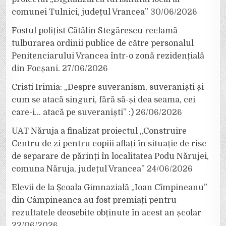
comunei Tulnici, județul Vrancea”
30/06/2026
Fostul polițist Cătălin Stegărescu reclamă
tulburarea ordinii publice de către personalul
Penitenciarului Vrancea într-o zonă rezidențială
din Focșani.
27/06/2026
Cristi Irimia: „Despre suveranism, suveraniști și
cum se atacă singuri, fără să-și dea seama, cei
care-i… atacă pe suveraniști” :)
26/06/2026
UAT Năruja a finalizat proiectul „Construire
Centru de zi pentru copiii aflați în situație de risc
de separare de părinți în localitatea Podu Nărujei,
comuna Năruja, județul Vrancea”
24/06/2026
Elevii de la Școala Gimnazială „Ioan Cîmpineanu”
din Câmpineanca au fost premiați pentru
rezultatele deosebite obținute în acest an școlar
22/06/2026