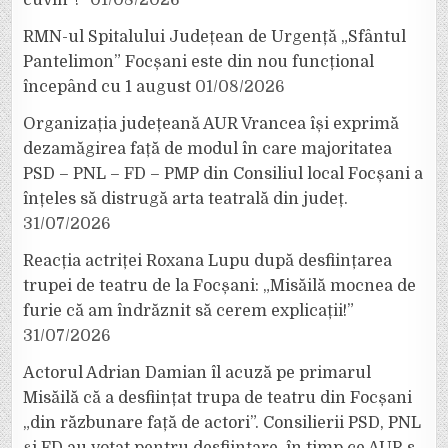
cuvin”!”
01/08/2026
RMN-ul Spitalului Județean de Urgență „Sfântul
Pantelimon” Focșani este din nou funcțional
începând cu 1 august
01/08/2026
Organizația județeană AUR Vrancea își exprimă
dezamăgirea față de modul în care majoritatea
PSD – PNL – FD – PMP din Consiliul local Focșani a
înțeles să distrugă arta teatrală din județ.
31/07/2026
Reacția actriței Roxana Lupu după desființarea
trupei de teatru de la Focșani: „Misăilă mocnea de
furie că am îndrăznit să cerem explicații!”
31/07/2026
Actorul Adrian Damian îl acuză pe primarul
Misăilă că a desființat trupa de teatru din Focșani
„din răzbunare față de actori”. Consilierii PSD, PNL