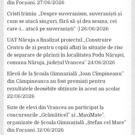
din Focșani.
27/06/2026
Cristi Irimia: „Despre suveranism, suveraniști și
cum se atacă singuri, fără să-și dea seama, cei
care-i… atacă pe suveraniști” :)
26/06/2026
UAT Năruja a finalizat proiectul „Construire
Centru de zi pentru copiii aflați în situație de risc
de separare de părinți în localitatea Podu Nărujei,
comuna Năruja, județul Vrancea”
24/06/2026
Elevii de la Școala Gimnazială „Ioan Cîmpineanu”
din Câmpineanca au fost premiați pentru
rezultatele deosebite obținute în acest an școlar
22/06/2026
Sute de elevi din Vrancea au participat la
concursurile „Grămăticel” și „MaxiMate”,
organizate de Școala Gimnazială „Ștefan cel Mare”
din Focșani.
12/06/2026