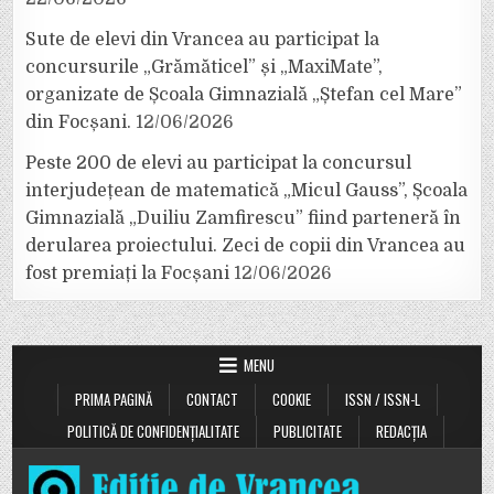
Sute de elevi din Vrancea au participat la
concursurile „Grămăticel” și „MaxiMate”,
organizate de Școala Gimnazială „Ștefan cel Mare”
din Focșani.
12/06/2026
Peste 200 de elevi au participat la concursul
interjudețean de matematică „Micul Gauss”, Școala
Gimnazială „Duiliu Zamfirescu” fiind parteneră în
derularea proiectului. Zeci de copii din Vrancea au
fost premiați la Focșani
12/06/2026
MENU
PRIMA PAGINĂ
CONTACT
COOKIE
ISSN / ISSN-L
POLITICĂ DE CONFIDENȚIALITATE
PUBLICITATE
REDACȚIA