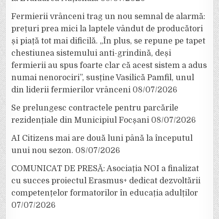
Fermierii vrânceni trag un nou semnal de alarmă:
prețuri prea mici la laptele vândut de producători
și piață tot mai dificilă. „În plus, se repune pe tapet
chestiunea sistemului anti-grindină, deși
fermierii au spus foarte clar că acest sistem a adus
numai nenorociri”, susține Vasilică Pamfil, unul
din liderii fermierilor vrânceni
08/07/2026
Se prelungesc contractele pentru parcările
rezidențiale din Municipiul Focșani
08/07/2026
AI Citizens mai are două luni până la începutul
unui nou sezon.
08/07/2026
COMUNICAT DE PRESĂ: Asociația NOI a finalizat
cu succes proiectul Erasmus+ dedicat dezvoltării
competențelor formatorilor în educația adulților
07/07/2026