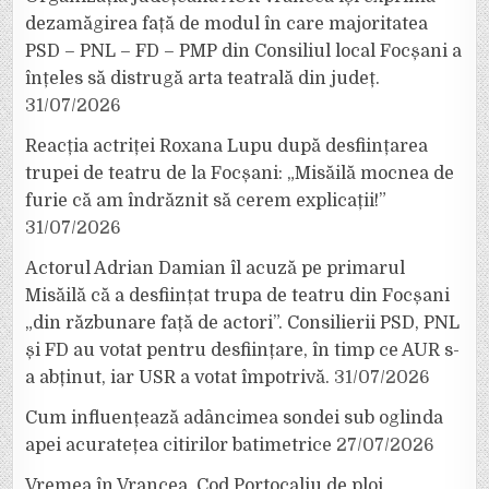
dezamăgirea față de modul în care majoritatea
PSD – PNL – FD – PMP din Consiliul local Focșani a
înțeles să distrugă arta teatrală din județ.
31/07/2026
Reacția actriței Roxana Lupu după desființarea
trupei de teatru de la Focșani: „Misăilă mocnea de
furie că am îndrăznit să cerem explicații!”
31/07/2026
Actorul Adrian Damian îl acuză pe primarul
Misăilă că a desființat trupa de teatru din Focșani
„din răzbunare față de actori”. Consilierii PSD, PNL
și FD au votat pentru desființare, în timp ce AUR s-
a abținut, iar USR a votat împotrivă.
31/07/2026
Cum influențează adâncimea sondei sub oglinda
apei acuratețea citirilor batimetrice
27/07/2026
Vremea în Vrancea. Cod Portocaliu de ploi