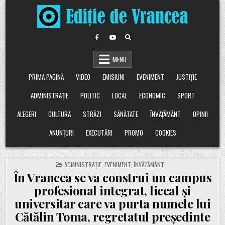
Skip
to
content
MENU
PRIMA PAGINĂ
VIDEO
EMISIUNI
EVENIMENT
JUSTIȚIE
ADMINISTRAȚIE
POLITIC
LOCAL
ECONOMIC
SPORT
ALEGERI
CULTURĂ
STRĂZI
SĂNĂTATE
ÎNVĂȚĂMÂNT
OPINII
ANUNȚURI
EXECUTĂRI
PROMO
COOKIES
POSTED
ADMINISTRAȚIE
,
EVENIMENT
,
ÎNVĂȚĂMÂNT
IN
În Vrancea se va construi un campus
profesional integrat, liceal și
universitar care va purta numele lui
Cătălin Toma, regretatul președinte