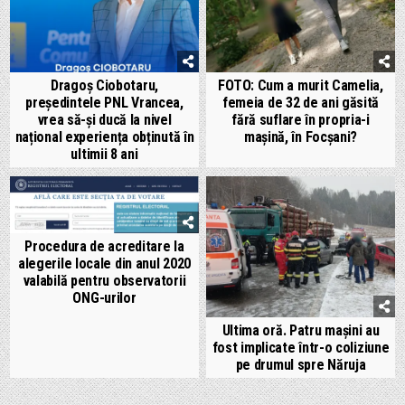
Dragoș Ciobotaru,
FOTO: Cum a murit Camelia,
președintele PNL Vrancea,
femeia de 32 de ani găsită
vrea să-și ducă la nivel
fără suflare în propria-i
național experiența obținută în
mașină, în Focșani?
ultimii 8 ani
Procedura de acreditare la
alegerile locale din anul 2020
valabilă pentru observatorii
ONG-urilor
Ultima oră. Patru mașini au
fost implicate într-o coliziune
pe drumul spre Năruja