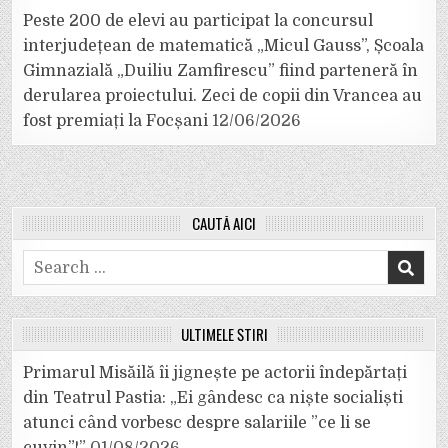
Peste 200 de elevi au participat la concursul
interjudețean de matematică „Micul Gauss”, Școala
Gimnazială „Duiliu Zamfirescu” fiind parteneră în
derularea proiectului. Zeci de copii din Vrancea au
fost premiați la Focșani
12/06/2026
CAUTĂ AICI
Search
for:
ULTIMELE ȘTIRI
Primarul Misăilă îi jignește pe actorii îndepărtați
din Teatrul Pastia: „Ei gândesc ca niște socialiști
atunci când vorbesc despre salariile ”ce li se