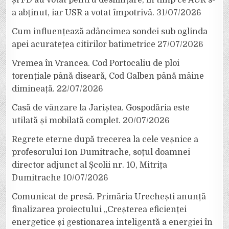
și FD au votat pentru desființare, în timp ce AUR s-
a abținut, iar USR a votat împotrivă.
31/07/2026
Cum influențează adâncimea sondei sub oglinda
apei acuratețea citirilor batimetrice
27/07/2026
Vremea în Vrancea. Cod Portocaliu de ploi
torențiale până diseară, Cod Galben până mâine
dimineață.
22/07/2026
Casă de vânzare la Jariștea. Gospodăria este
utilată și mobilată complet.
20/07/2026
Regrete eterne după trecerea la cele veșnice a
profesorului Ion Dumitrache, soțul doamnei
director adjunct al Școlii nr. 10, Mitrița
Dumitrache
10/07/2026
Comunicat de presă. Primăria Urechești anunță
finalizarea proiectului „Creșterea eficienței
energetice și gestionarea inteligentă a energiei în