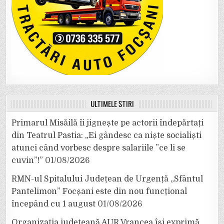
ULTIMELE ȘTIRI
Primarul Misăilă îi jignește pe actorii îndepărtați
din Teatrul Pastia: „Ei gândesc ca niște socialiști
atunci când vorbesc despre salariile ”ce li se
cuvin”!”
01/08/2026
RMN-ul Spitalului Județean de Urgență „Sfântul
Pantelimon” Focșani este din nou funcțional
începând cu 1 august
01/08/2026
Organizația județeană AUR Vrancea își exprimă