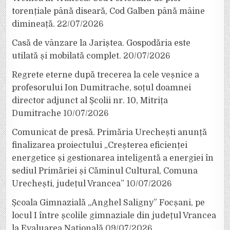
torențiale până diseară, Cod Galben până mâine
dimineață.
22/07/2026
Casă de vânzare la Jariștea. Gospodăria este
utilată și mobilată complet.
20/07/2026
Regrete eterne după trecerea la cele veșnice a
profesorului Ion Dumitrache, soțul doamnei
director adjunct al Școlii nr. 10, Mitrița
Dumitrache
10/07/2026
Comunicat de presă. Primăria Urechești anunță
finalizarea proiectului „Creșterea eficienței
energetice și gestionarea inteligentă a energiei în
sediul Primăriei și Căminul Cultural, Comuna
Urechești, județul Vrancea”
10/07/2026
Școala Gimnazială „Anghel Saligny” Focșani, pe
locul I între școlile gimnaziale din județul Vrancea
la Evaluarea Națională
09/07/2026