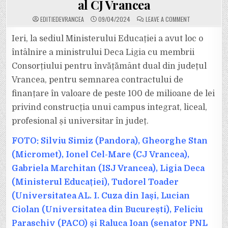
al CJ Vrancea
ON
EDITIEDEVRANCEA
09/04/2024
LEAVE A COMMENT
ÎN
VRANCEA
SE
Ieri, la sediul Ministerului Educației a avut loc o
VA
CONSTRUI
întâlnire a ministrului Deca Ligia cu membrii
UN
CAMPUS
Consorțiului pentru învățământ dual din județul
PROFESIONAL
INTEGRAT,
Vrancea, pentru semnarea contractului de
LICEAL
ȘI
UNIVERSITAR
finanțare în valoare de peste 100 de milioane de lei
CARE
VA
privind construcția unui campus integrat, liceal,
PURTA
NUMELE
profesional și universitar în județ.
LUI
CĂTĂLIN
TOMA,
FOTO: Silviu Simiz (Pandora), Gheorghe Stan
REGRETATUL
PREȘEDINTE
AL
(Micromet), Ionel Cel-Mare (CJ Vrancea),
CJ
VRANCEA
Gabriela Marchitan (ISJ Vrancea), Ligia Deca
(Ministerul Educației), Tudorel Toader
(Universitatea AL. I. Cuza din Iași, Lucian
Ciolan (Universitatea din București), Feliciu
Paraschiv (PACO) și Raluca Ioan (senator PNL