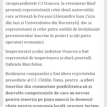
vicepreședintele CJ Vrancea, la eveniment fiind
prezenți reprezentanții celor două universități
care activează la Focșani (Alexandru Ioan Cuza
din Iași și Universitatea din București), dar și
reprezentanți ai celor patru unități de învățământ
preuniversitar înscrise în proiect și alți patru
operatori economici.
Inspectoratul școlar județean Vrancea a fost
reprezentat de inspectoarea școlară generală
Gabriela Marchitan.
Realizarea campusului a fost ideea regretatului
președinte al CJ, Cătălin Toma, pentru „
a oferi
tinerilor din comunitate posibilitatea să-și
dezvolte competențele de care au nevoie
pentru inserția pe piața muncii în domenii-
cheie pentru economia locală, precum: turism,