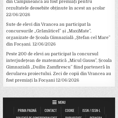
din Câmpineanca au fost premiați pentru
rezultatele deosebite obținute în acest an școlar
22/06/2026
Sute de elevi din Vrancea au participat la
concursurile „Grămăticel” și „MaxiMate”,
organizate de Școala Gimnazială „Ștefan cel Mare”
din Focșani.
12/06/2026
Peste 200 de elevi au participat la concursul
interjudețean de matematică „Micul Gauss”, Școala
Gimnazială „Duiliu Zamfirescu” fiind parteneră în
derularea proiectului. Zeci de copii din Vrancea au
fost premiați la Focșani
12/06/2026
MENU
PRIMA PAGINĂ
CONTACT
COOKIE
ISSN / ISSN-L
POLITICĂ DE CONFIDENȚIALITATE
PUBLICITATE
REDACȚIA