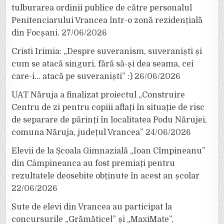
tulburarea ordinii publice de către personalul
Penitenciarului Vrancea într-o zonă rezidențială
din Focșani.
27/06/2026
Cristi Irimia: „Despre suveranism, suveraniști și
cum se atacă singuri, fără să-și dea seama, cei
care-i… atacă pe suveraniști” :)
26/06/2026
UAT Năruja a finalizat proiectul „Construire
Centru de zi pentru copiii aflați în situație de risc
de separare de părinți în localitatea Podu Nărujei,
comuna Năruja, județul Vrancea”
24/06/2026
Elevii de la Școala Gimnazială „Ioan Cîmpineanu”
din Câmpineanca au fost premiați pentru
rezultatele deosebite obținute în acest an școlar
22/06/2026
Sute de elevi din Vrancea au participat la
concursurile „Grămăticel” și „MaxiMate”,