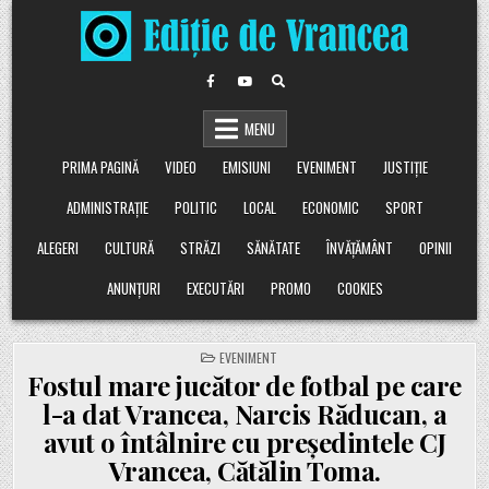
Skip
to
content
MENU
PRIMA PAGINĂ
VIDEO
EMISIUNI
EVENIMENT
JUSTIȚIE
ADMINISTRAȚIE
POLITIC
LOCAL
ECONOMIC
SPORT
ALEGERI
CULTURĂ
STRĂZI
SĂNĂTATE
ÎNVĂȚĂMÂNT
OPINII
ANUNȚURI
EXECUTĂRI
PROMO
COOKIES
POSTED
EVENIMENT
IN
Fostul mare jucător de fotbal pe care
l-a dat Vrancea, Narcis Răducan, a
avut o întâlnire cu președintele CJ
Vrancea, Cătălin Toma.