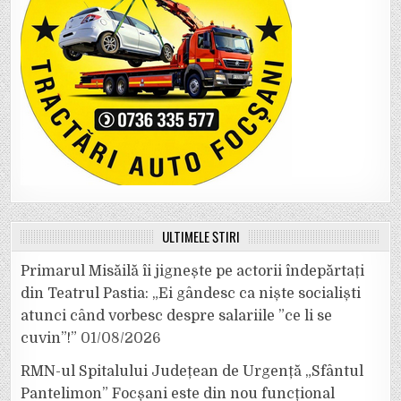
ULTIMELE ȘTIRI
Primarul Misăilă îi jignește pe actorii îndepărtați
din Teatrul Pastia: „Ei gândesc ca niște socialiști
atunci când vorbesc despre salariile ”ce li se
cuvin”!”
01/08/2026
RMN-ul Spitalului Județean de Urgență „Sfântul
Pantelimon” Focșani este din nou funcțional