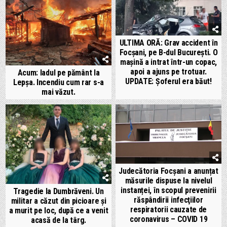
ULTIMA ORĂ: Grav accident în
Focșani, pe B-dul București. O
mașină a intrat într-un copac,
apoi a ajuns pe trotuar.
Acum: Iadul pe pământ la
UPDATE: Șoferul era băut!
Lepșa. Incendiu cum rar s-a
mai văzut.
Judecătoria Focșani a anunțat
măsurile dispuse la nivelul
instanței, în scopul prevenirii
Tragedie la Dumbrăveni. Un
răspândirii infecţiilor
militar a căzut din picioare și
respiratorii cauzate de
a murit pe loc, după ce a venit
coronavirus – COVID 19
acasă de la târg.