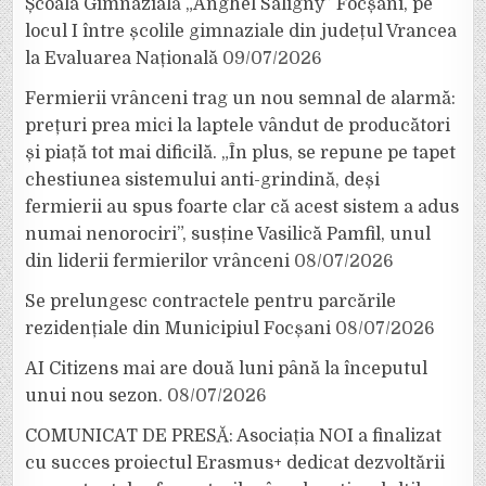
Școala Gimnazială „Anghel Saligny” Focșani, pe
locul I între școlile gimnaziale din județul Vrancea
la Evaluarea Națională
09/07/2026
Fermierii vrânceni trag un nou semnal de alarmă:
prețuri prea mici la laptele vândut de producători
și piață tot mai dificilă. „În plus, se repune pe tapet
chestiunea sistemului anti-grindină, deși
fermierii au spus foarte clar că acest sistem a adus
numai nenorociri”, susține Vasilică Pamfil, unul
din liderii fermierilor vrânceni
08/07/2026
Se prelungesc contractele pentru parcările
rezidențiale din Municipiul Focșani
08/07/2026
AI Citizens mai are două luni până la începutul
unui nou sezon.
08/07/2026
COMUNICAT DE PRESĂ: Asociația NOI a finalizat
cu succes proiectul Erasmus+ dedicat dezvoltării