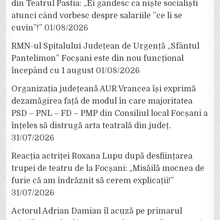
din Teatrul Pastia: „Ei gândesc ca niște socialiști
atunci când vorbesc despre salariile ”ce li se
cuvin”!”
01/08/2026
RMN-ul Spitalului Județean de Urgență „Sfântul
Pantelimon” Focșani este din nou funcțional
începând cu 1 august
01/08/2026
Organizația județeană AUR Vrancea își exprimă
dezamăgirea față de modul în care majoritatea
PSD – PNL – FD – PMP din Consiliul local Focșani a
înțeles să distrugă arta teatrală din județ.
31/07/2026
Reacția actriței Roxana Lupu după desființarea
trupei de teatru de la Focșani: „Misăilă mocnea de
furie că am îndrăznit să cerem explicații!”
31/07/2026
Actorul Adrian Damian îl acuză pe primarul