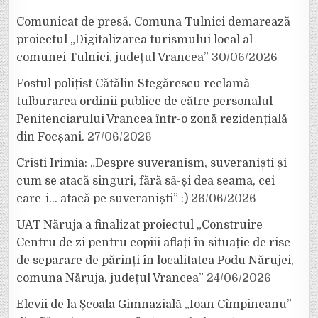
Comunicat de presă. Comuna Tulnici demarează
proiectul „Digitalizarea turismului local al
comunei Tulnici, județul Vrancea”
30/06/2026
Fostul polițist Cătălin Stegărescu reclamă
tulburarea ordinii publice de către personalul
Penitenciarului Vrancea într-o zonă rezidențială
din Focșani.
27/06/2026
Cristi Irimia: „Despre suveranism, suveraniști și
cum se atacă singuri, fără să-și dea seama, cei
care-i… atacă pe suveraniști” :)
26/06/2026
UAT Năruja a finalizat proiectul „Construire
Centru de zi pentru copiii aflați în situație de risc
de separare de părinți în localitatea Podu Nărujei,
comuna Năruja, județul Vrancea”
24/06/2026
Elevii de la Școala Gimnazială „Ioan Cîmpineanu”