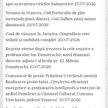
apei acuratețea citirilor batimetrice
27/07/2026
Vremea în Vrancea. Cod Portocaliu de ploi
torențiale până diseară, Cod Galben până mâine
dimineață.
22/07/2026
Casă de vânzare la Jariștea. Gospodăria este
utilată și mobilată complet.
20/07/2026
Regrete eterne după trecerea la cele veșnice a
profesorului Ion Dumitrache, soțul doamnei
director adjunct al Școlii nr. 10, Mitrița
Dumitrache
10/07/2026
Comunicat de presă. Primăria Urechești anunță
finalizarea proiectului „Creșterea eficienței
energetice și gestionarea inteligentă a energiei în
sediul Primăriei și Căminul Cultural, Comuna
Urechești, județul Vrancea”
10/07/2026