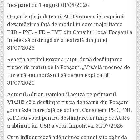
începând cu 1 august
01/08/2026
Organizația județeană AUR Vrancea își exprimă
dezamăgirea față de modul în care majoritatea
PSD – PNL – FD – PMP din Consiliul local Focșani a
înțeles să distrugă arta teatrală din județ.
31/07/2026
Reacția actriței Roxana Lupu după desființarea
trupei de teatru de la Focșani: „Misăilă mocnea de
furie că am îndrăznit să cerem explicații!”
31/07/2026
Actorul Adrian Damian îl acuză pe primarul
Misăilă că a desființat trupa de teatru din Focșani
„din răzbunare față de actori”. Consilierii PSD, PNL
și FD au votat pentru desființare, în timp ce AUR s-
a abținut, iar USR a votat împotrivă.
31/07/2026
Cum influențează adâncimea sondei sub oglinda