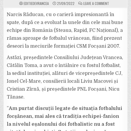
ON
EDITIEDEVRANCEA
21/09/2022
LEAVE A COMMENT
FOSTUL
MARE
JUCĂTOR
Narcis Răducan, cu o carieră impresionantă în
DE
FOTBAL
spate, după ce a evoluat la unele din cele mai bune
PE
CARE
echipe din România (Steaua, Rapid, FC Național), a
L-
A
rămas aproape de fotbalul vrâncean, fiind prezent
DAT
VRANCEA,
NARCIS
deseori la meciurile formației CSM Focșani 2007.
RĂDUCAN,
A
AVUT
Astăzi, președintele Consiliului Județean Vrancea,
O
ÎNTÂLNIRE
Cătălin Toma, a avut o întâlnire cu fostul fotbalist,
CU
PREȘEDINTELE
la sediul instituției, alături de vicepreședintele CJ,
CJ
VRANCEA,
CĂTĂLIN
Ionel Cel-Mare, consilierii locali Liviu Macovei și
TOMA.
Cristian Zîrnă, și președintele PNL Focșani, Nicu
Tănase.
”
Am purtat discuții legate de situația fotbalului
focșănean, mai ales că tradiția echipei-fanion
la nivelul eșalonului doi fotbalistic nu a fost