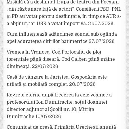
Misăilă că a desființat trupa de teatru din Focșani
„din răzbunare față de actori”. Consilierii PSD, PNL
și FD au votat pentru desființare, în timp ce AUR s-
a abținut, iar USR a votat împotrivă.
31/07/2026
Cum influențează adâncimea sondei sub oglinda
apei acuratețea citirilor batimetrice
27/07/2026
Vremea în Vrancea. Cod Portocaliu de ploi
torențiale până diseară, Cod Galben până mâine
dimineață.
22/07/2026
Casă de vânzare la Jariștea. Gospodăria este
utilată și mobilată complet.
20/07/2026
Regrete eterne după trecerea la cele veșnice a
profesorului Ion Dumitrache, soțul doamnei
director adjunct al Școlii nr. 10, Mitrița
Dumitrache
10/07/2026
Comunicat de presă. Primăria Urechești anunță