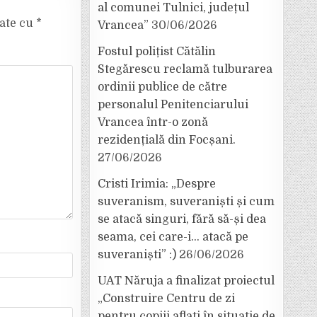
al comunei Tulnici, județul
cate cu
*
Vrancea”
30/06/2026
Fostul polițist Cătălin
Stegărescu reclamă tulburarea
ordinii publice de către
personalul Penitenciarului
Vrancea într-o zonă
rezidențială din Focșani.
27/06/2026
Cristi Irimia: „Despre
suveranism, suveraniști și cum
se atacă singuri, fără să-și dea
seama, cei care-i… atacă pe
suveraniști” :)
26/06/2026
UAT Năruja a finalizat proiectul
„Construire Centru de zi
pentru copiii aflați în situație de