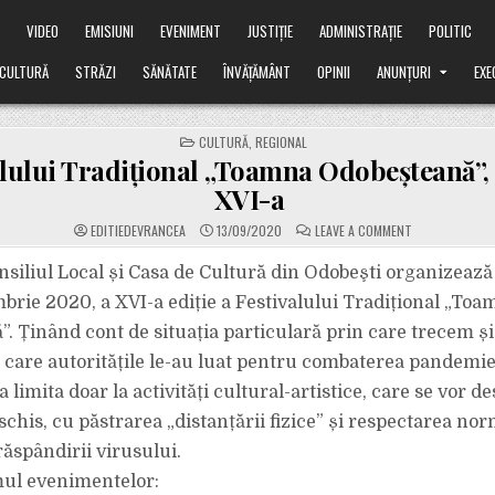
Ă
VIDEO
EMISIUNI
EVENIMENT
JUSTIȚIE
ADMINISTRAȚIE
POLITIC
CULTURĂ
STRĂZI
SĂNĂTATE
ÎNVĂȚĂMÂNT
OPINII
ANUNȚURI
EXE
POSTED
CULTURĂ
,
REGIONAL
IN
alului Tradițional „Toamna Odobeșteană”, 
XVI-a
ON
EDITIEDEVRANCEA
13/09/2020
LEAVE A COMMENT
FESTIVALULUI
TRADIȚIONAL
„TOAMNA
nsiliul Local și Casa de Cultură din Odobeşti organizează
ODOBEȘTEANĂ”
EDIȚIA
brie 2020, a XVI-a ediție a Festivalului Tradițional „Toa
A
XVI-
. Ținând cont de situația particulară prin care trecem ș
A
 care autoritățile le-au luat pentru combaterea pandemiei
a limita doar la activități cultural-artistice, care se vor d
schis, cu păstrarea „distanțării fizice” și respectarea no
răspândirii virusului.
mul evenimentelor: