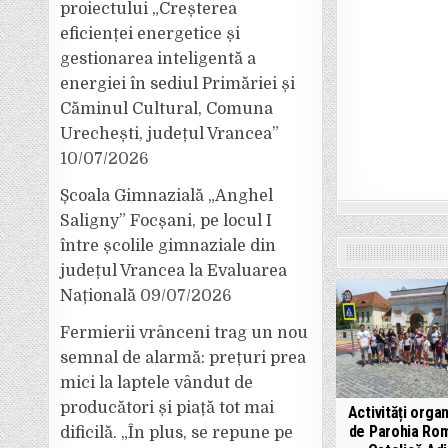
proiectului „Creșterea
eficienței energetice și
gestionarea inteligentă a
energiei în sediul Primăriei și
Căminul Cultural, Comuna
Urechești, județul Vrancea”
10/07/2026
Școala Gimnazială „Anghel
Saligny” Focșani, pe locul I
între școlile gimnaziale din
județul Vrancea la Evaluarea
Națională
09/07/2026
Fermierii vrânceni trag un nou
semnal de alarmă: prețuri prea
mici la laptele vândut de
producători și piață tot mai
Activități orga
de Parohia Ro
dificilă. „În plus, se repune pe