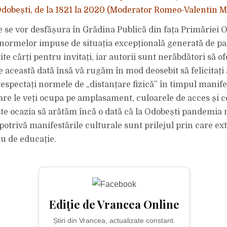
Odobești, de la 1821 la 2020 (Moderator Romeo-Valentin 
e se vor desfășura în Grădina Publică din fața Primăriei O
normelor impuse de situația excepțională generată de p
e cărți pentru invitați, iar autorii sunt nerăbdători să of
 această dată însă vă rugăm în mod deosebit să felicitați 
respectați normele de „distanțare fizică” în timpul manife
care le veți ocupa pe amplasament, culoarele de acces și c
ste ocazia să arătăm încă o dată că la Odobești pandemia n
otrivă manifestările culturale sunt prilejul prin care ex
ru de educație.
Ediție de Vrancea Online
Știri din Vrancea, actualizate constant.