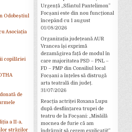
Urgență „Sfântul Pantelimon”
Focșani este din nou funcțional
n Odobeștiul
începând cu 1 august
01/08/2026
cu Asociația
Organizația județeană AUR
Vrancea își exprimă
dezamăgirea față de modul în
 copilăriei
care majoritatea PSD – PNL –
FD – PMP din Consiliul local
PROTHA
Focșani a înțeles să distrugă
arta teatrală din județ.
31/07/2026
rdonată de
Reacția actriței Roxana Lupu
 urmele
după desființarea trupei de
teatru de la Focșani: „Misăilă
ia a II-a,
mocnea de furie că am
or străzilor
îndrăznit să cerem explicații!”