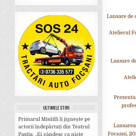
Lansare de 
Atelierul F
Lansare d
Atel
Prezentar
profes
ULTIMELE ȘTIRI
Primarul Misăilă îi jignește pe
Lansarea 
actorii îndepărtați din Teatrul
Focșani, 20
Pastia: „Ei gândesc ca niște