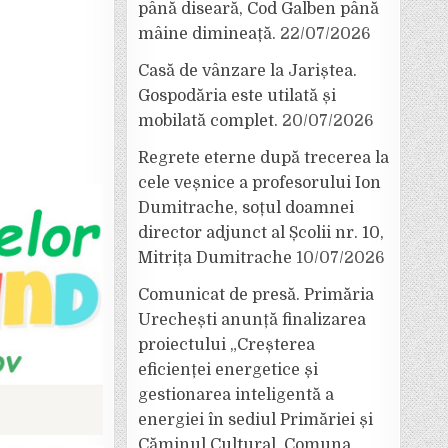
până diseară, Cod Galben până
mâine dimineață.
22/07/2026
Casă de vânzare la Jariștea.
Gospodăria este utilată și
mobilată complet.
20/07/2026
Regrete eterne după trecerea la
cele veșnice a profesorului Ion
Dumitrache, soțul doamnei
director adjunct al Școlii nr. 10,
Mitrița Dumitrache
10/07/2026
Comunicat de presă. Primăria
Urechești anunță finalizarea
proiectului „Creșterea
eficienței energetice și
gestionarea inteligentă a
energiei în sediul Primăriei și
Căminul Cultural, Comuna