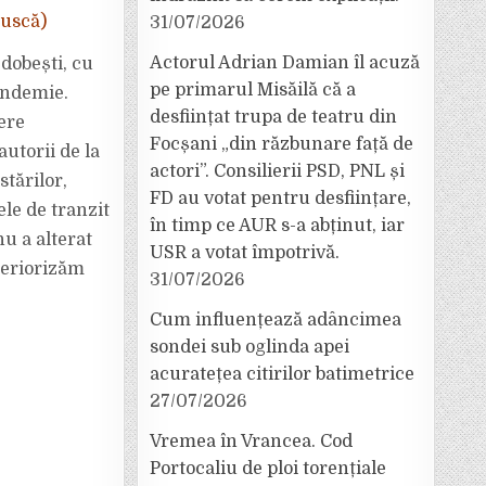
Muscă)
31/07/2026
Actorul Adrian Damian îl acuză
dobești, cu
pe primarul Misăilă că a
andemie.
desființat trupa de teatru din
ere
Focșani „din răzbunare față de
autorii de la
actori”. Consilierii PSD, PNL și
stărilor,
FD au votat pentru desființare,
ele de tranzit
în timp ce AUR s-a abținut, iar
u a alterat
USR a votat împotrivă.
teriorizăm
31/07/2026
Cum influențează adâncimea
sondei sub oglinda apei
acuratețea citirilor batimetrice
27/07/2026
Vremea în Vrancea. Cod
Portocaliu de ploi torențiale