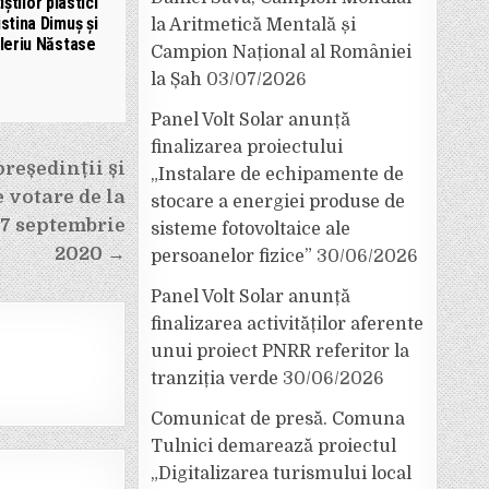
iștilor plastici
istina Dimuș și
la Aritmetică Mentală și
leriu Năstase
Campion Național al României
la Șah
03/07/2026
Panel Volt Solar anunță
finalizarea proiectului
reședinții și
„Instalare de echipamente de
e votare de la
stocare a energiei produse de
27 septembrie
sisteme fotovoltaice ale
2020 →
persoanelor fizice”
30/06/2026
Panel Volt Solar anunță
finalizarea activităților aferente
unui proiect PNRR referitor la
tranziția verde
30/06/2026
Comunicat de presă. Comuna
Tulnici demarează proiectul
„Digitalizarea turismului local