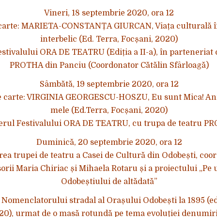
Vineri, 18 septembrie 2020, ora 12
carte: MARIETA-CONSTANȚA GIURCAN, Viața culturală î
interbelic (Ed. Terra, Focșani, 2020)
estivalului ORA DE TEATRU (Ediția a II-a), în parteneriat 
PROTHA din Panciu (Coordonator Cătălin Sfârloagă)
Sâmbătă, 19 septembrie 2020, ora 12
e carte: VIRGINIA GEORGESCU-HOSZU, Eu sunt Mica! Anii
mele (Ed.Terra, Focșani, 2020)
ierul Festivalului ORA DE TEATRU, cu trupa de teatru 
Duminică, 20 septembrie 2020, ora 12
ea trupei de teatru a Casei de Cultură din Odobești, coo
orii Maria Chiriac și Mihaela Rotaru și a proiectului „Pe
Odobeștiului de altădată”
Nomenclatorului stradal al Orașului Odobești la 1895 (ediț
20), urmat de o masă rotundă pe tema evoluției denumiril