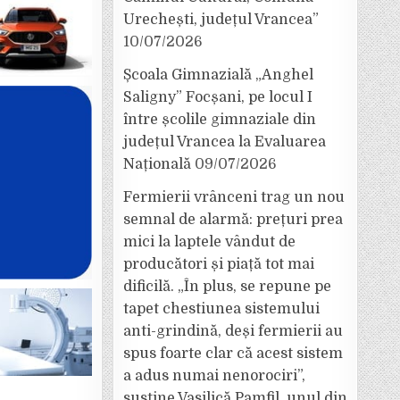
Urechești, județul Vrancea”
10/07/2026
Școala Gimnazială „Anghel
Saligny” Focșani, pe locul I
între școlile gimnaziale din
județul Vrancea la Evaluarea
Națională
09/07/2026
Fermierii vrânceni trag un nou
semnal de alarmă: prețuri prea
mici la laptele vândut de
producători și piață tot mai
dificilă. „În plus, se repune pe
tapet chestiunea sistemului
anti-grindină, deși fermierii au
spus foarte clar că acest sistem
a adus numai nenorociri”,
susține Vasilică Pamfil, unul din