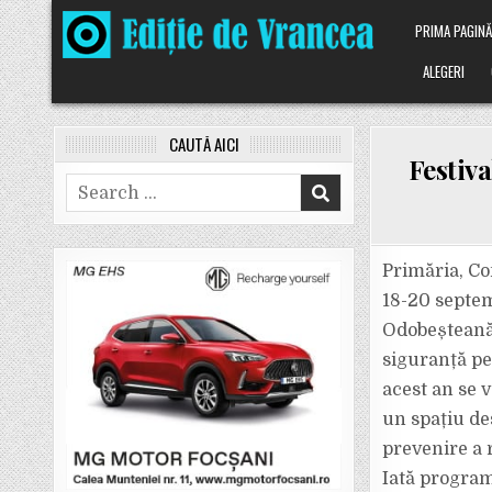
Skip
PRIMA PAGIN
to
content
ALEGERI
CAUTĂ AICI
Festiv
Search
for:
Primăria, Co
18-20 septem
Odobeșteană”
siguranță pe
acest an se v
un spațiu de
prevenire a 
Iată progra