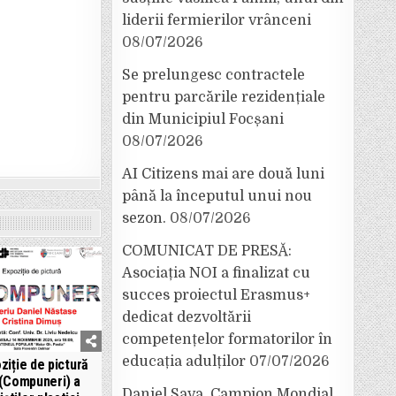
liderii fermierilor vrânceni
08/07/2026
Se prelungesc contractele
pentru parcările rezidențiale
din Municipiul Focșani
08/07/2026
AI Citizens mai are două luni
până la începutul unui nou
sezon.
08/07/2026
COMUNICAT DE PRESĂ:
Asociația NOI a finalizat cu
succes proiectul Erasmus+
dedicat dezvoltării
competențelor formatorilor în
educația adulților
07/07/2026
ziție de pictură
(Compuneri) a
Daniel Sava, Campion Mondial