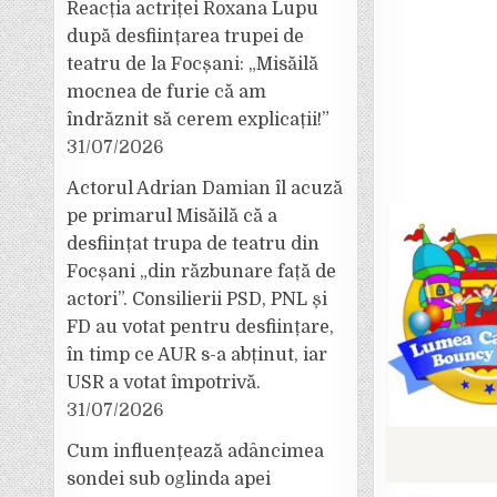
Reacția actriței Roxana Lupu
după desființarea trupei de
teatru de la Focșani: „Misăilă
mocnea de furie că am
îndrăznit să cerem explicații!”
31/07/2026
Actorul Adrian Damian îl acuză
pe primarul Misăilă că a
desființat trupa de teatru din
Focșani „din răzbunare față de
actori”. Consilierii PSD, PNL și
FD au votat pentru desființare,
în timp ce AUR s-a abținut, iar
USR a votat împotrivă.
31/07/2026
Cum influențează adâncimea
sondei sub oglinda apei