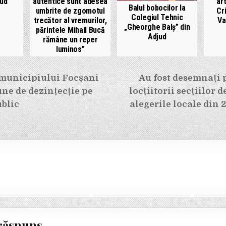
jud
autentice sunt adesea
art
Balul bobocilor la
umbrite de zgomotul
Cr
Colegiul Tehnic
trecător al vremurilor,
Va
„Gheorghe Balș” din
părintele Mihail Bucă
Adjud
rămâne un reper
luminos”
e
municipiului Focșani
Au fost desemnați p
ne de dezințecție pe
locțiitorii secțiilor d
blic
alegerile locale din 
răspuns