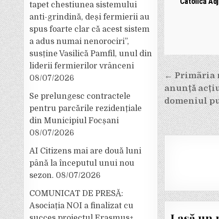
Catolică Ad
tapet chestiunea sistemului
anti-grindină, deși fermierii au
spus foarte clar că acest sistem
a adus numai nenorociri”,
susține Vasilică Pamfil, unul din
liderii fermierilor vrânceni
Navigar
← Primãria 
08/07/2026
în
anunță acțiu
Se prelungesc contractele
articole
domeniul pu
pentru parcările rezidențiale
din Municipiul Focșani
08/07/2026
AI Citizens mai are două luni
până la începutul unui nou
sezon.
08/07/2026
COMUNICAT DE PRESĂ:
Asociația NOI a finalizat cu
Lasă un 
succes proiectul Erasmus+