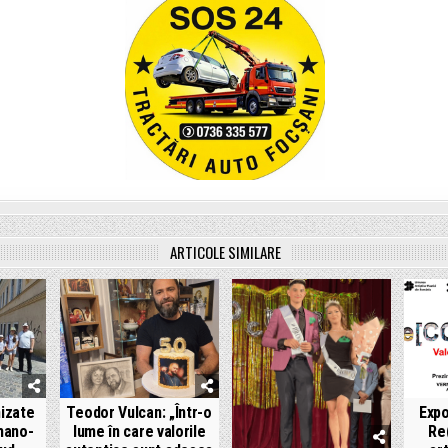
ARTICOLE SIMILARE
nizate
Teodor Vulcan: „Într-o
Expo
mano-
lume în care valorile
Re