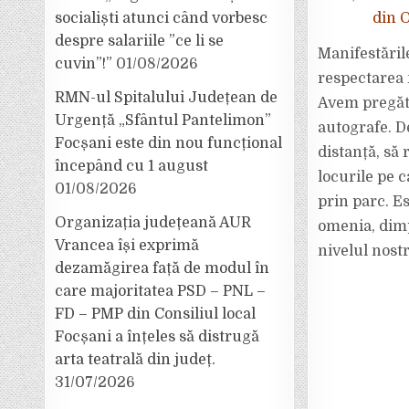
socialiști atunci când vorbesc
din 
despre salariile ”ce li se
Manifestăril
cuvin”!”
01/08/2026
respectarea 
RMN-ul Spitalului Județean de
Avem pregătit
Urgență „Sfântul Pantelimon”
autografe. De
Focșani este din nou funcțional
distanță, să 
începând cu 1 august
locurile pe 
01/08/2026
prin parc. E
Organizația județeană AUR
omenia, dimp
Vrancea își exprimă
nivelul nost
dezamăgirea față de modul în
care majoritatea PSD – PNL –
FD – PMP din Consiliul local
Focșani a înțeles să distrugă
arta teatrală din județ.
31/07/2026