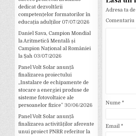
dedicat dezvoltării
Adresa ta de 
competențelor formatorilor în
Comentariu
educația adulților
07/07/2026
Daniel Sava, Campion Mondial
la Aritmetică Mentală și
Campion Național al României
la Șah
03/07/2026
Panel Volt Solar anunță
finalizarea proiectului
„Instalare de echipamente de
stocare a energiei produse de
sisteme fotovoltaice ale
Nume
*
persoanelor fizice”
30/06/2026
Panel Volt Solar anunță
finalizarea activităților aferente
Email
*
unui proiect PNRR referitor la