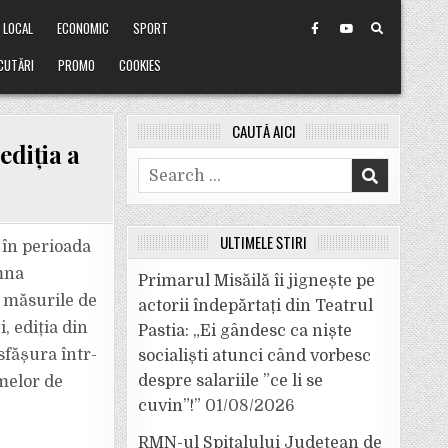
LOCAL
ECONOMIC
SPORT
CUTĂRI
PROMO
COOKIES
CAUTĂ AICI
ediția a
Search
for:
ULTIMELE ȘTIRI
 în perioada
,
mna
Primarul Misăilă îi jignește pe
i măsurile de
actorii îndepărtați din Teatrul
, ediția din
Pastia: „Ei gândesc ca niște
esfășura într-
socialiști atunci când vorbesc
despre salariile ”ce li se
rmelor de
cuvin”!”
01/08/2026
RMN-ul Spitalului Județean de