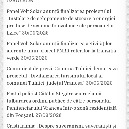
03/07/2026
Panel Volt Solar anunță finalizarea proiectului
„Instalare de echipamente de stocare a energiei
produse de sisteme fotovoltaice ale persoanelor
fizice”
30/06/2026
Panel Volt Solar anunță finalizarea activităților
aferente unui proiect PNRR referitor la tranziția
verde
30/06/2026
Comunicat de presă. Comuna Tulnici demarează
proiectul „Digitalizarea turismului local al
comunei Tulnici, județul Vrancea”
30/06/2026
Fostul polițist Cătălin Stegărescu reclamă
tulburarea ordinii publice de către personalul
Penitenciarului Vrancea într-o zonă rezidențială
din Focșani.
27/06/2026
Cristi Irimia: „Despre suveranism, suveraniști și