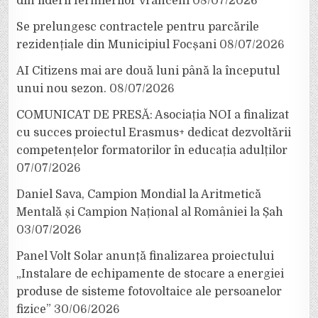
din liderii fermierilor vrânceni
08/07/2026
Se prelungesc contractele pentru parcările
rezidențiale din Municipiul Focșani
08/07/2026
AI Citizens mai are două luni până la începutul
unui nou sezon.
08/07/2026
COMUNICAT DE PRESĂ: Asociația NOI a finalizat
cu succes proiectul Erasmus+ dedicat dezvoltării
competențelor formatorilor în educația adulților
07/07/2026
Daniel Sava, Campion Mondial la Aritmetică
Mentală și Campion Național al României la Șah
03/07/2026
Panel Volt Solar anunță finalizarea proiectului
„Instalare de echipamente de stocare a energiei
produse de sisteme fotovoltaice ale persoanelor
fizice”
30/06/2026