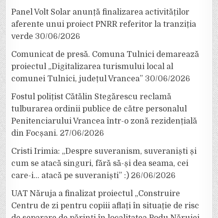
Panel Volt Solar anunță finalizarea activităților
aferente unui proiect PNRR referitor la tranziția
verde
30/06/2026
Comunicat de presă. Comuna Tulnici demarează
proiectul „Digitalizarea turismului local al
comunei Tulnici, județul Vrancea”
30/06/2026
Fostul polițist Cătălin Stegărescu reclamă
tulburarea ordinii publice de către personalul
Penitenciarului Vrancea într-o zonă rezidențială
din Focșani.
27/06/2026
Cristi Irimia: „Despre suveranism, suveraniști și
cum se atacă singuri, fără să-și dea seama, cei
care-i… atacă pe suveraniști” :)
26/06/2026
UAT Năruja a finalizat proiectul „Construire
Centru de zi pentru copiii aflați în situație de risc