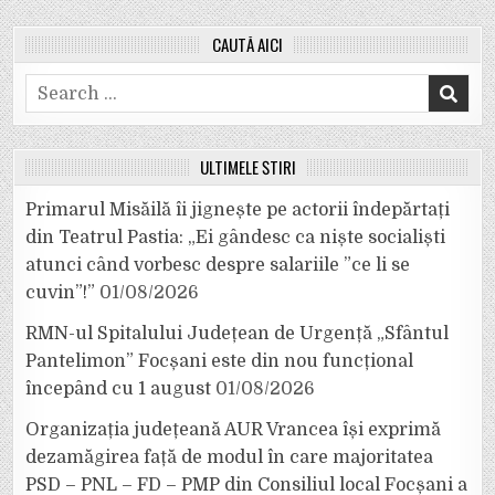
CAUTĂ AICI
Search
for:
ULTIMELE ȘTIRI
Primarul Misăilă îi jignește pe actorii îndepărtați
din Teatrul Pastia: „Ei gândesc ca niște socialiști
atunci când vorbesc despre salariile ”ce li se
cuvin”!”
01/08/2026
RMN-ul Spitalului Județean de Urgență „Sfântul
Pantelimon” Focșani este din nou funcțional
începând cu 1 august
01/08/2026
Organizația județeană AUR Vrancea își exprimă
dezamăgirea față de modul în care majoritatea
PSD – PNL – FD – PMP din Consiliul local Focșani a