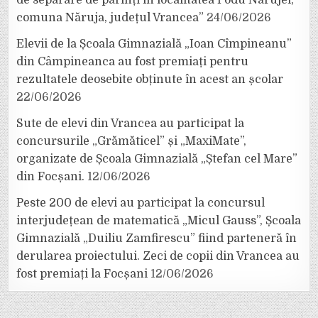
de separare de părinți în localitatea Podu Nărujei,
comuna Năruja, județul Vrancea”
24/06/2026
Elevii de la Școala Gimnazială „Ioan Cîmpineanu”
din Câmpineanca au fost premiați pentru
rezultatele deosebite obținute în acest an școlar
22/06/2026
Sute de elevi din Vrancea au participat la
concursurile „Grămăticel” și „MaxiMate”,
organizate de Școala Gimnazială „Ștefan cel Mare”
din Focșani.
12/06/2026
Peste 200 de elevi au participat la concursul
interjudețean de matematică „Micul Gauss”, Școala
Gimnazială „Duiliu Zamfirescu” fiind parteneră în
derularea proiectului. Zeci de copii din Vrancea au
fost premiați la Focșani
12/06/2026