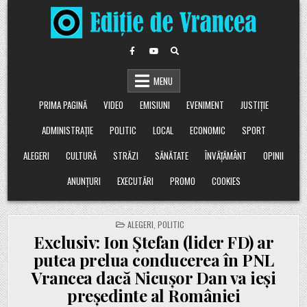
Skip
to
content
MENU
PRIMA PAGINĂ
VIDEO
EMISIUNI
EVENIMENT
JUSTIȚIE
ADMINISTRAȚIE
POLITIC
LOCAL
ECONOMIC
SPORT
ALEGERI
CULTURĂ
STRĂZI
SĂNĂTATE
ÎNVĂȚĂMÂNT
OPINII
ANUNȚURI
EXECUTĂRI
PROMO
COOKIES
POSTED
ALEGERI
,
POLITIC
IN
Exclusiv: Ion Ștefan (lider FD) ar
putea prelua conducerea în PNL
Vrancea dacă Nicușor Dan va ieși
președinte al României