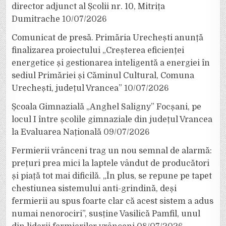
director adjunct al Școlii nr. 10, Mitrița
Dumitrache
10/07/2026
Comunicat de presă. Primăria Urechești anunță
finalizarea proiectului „Creșterea eficienței
energetice și gestionarea inteligentă a energiei în
sediul Primăriei și Căminul Cultural, Comuna
Urechești, județul Vrancea”
10/07/2026
Școala Gimnazială „Anghel Saligny” Focșani, pe
locul I între școlile gimnaziale din județul Vrancea
la Evaluarea Națională
09/07/2026
Fermierii vrânceni trag un nou semnal de alarmă:
prețuri prea mici la laptele vândut de producători
și piață tot mai dificilă. „În plus, se repune pe tapet
chestiunea sistemului anti-grindină, deși
fermierii au spus foarte clar că acest sistem a adus
numai nenorociri”, susține Vasilică Pamfil, unul