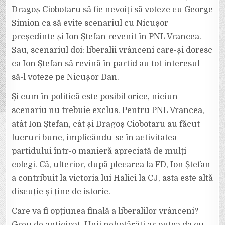
Dragoș Ciobotaru să fie nevoiți să voteze cu George
Simion ca să evite scenariul cu Nicușor
președinte și Ion Ștefan revenit în PNL Vrancea.
Sau, scenariul doi: liberalii vrânceni care-și doresc
ca Ion Ștefan să revină în partid au tot interesul
să-l voteze pe Nicușor Dan.
Și cum în politică este posibil orice, niciun
scenariu nu trebuie exclus. Pentru PNL Vrancea,
atât Ion Ștefan, cât și Dragoș Ciobotaru au făcut
lucruri bune, implicându-se în activitatea
partidului într-o manieră apreciată de mulți
colegi. Că, ulterior, după plecarea la FD, Ion Ștefan
a contribuit la victoria lui Halici la CJ, asta este altă
discuție și ține de istorie.
Care va fi opțiunea finală a liberalilor vrânceni?