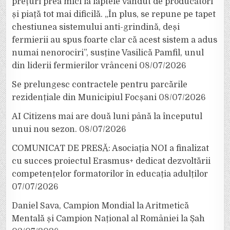
prețuri prea mici la laptele vândut de producători
și piață tot mai dificilă. „În plus, se repune pe tapet
chestiunea sistemului anti-grindină, deși
fermierii au spus foarte clar că acest sistem a adus
numai nenorociri”, susține Vasilică Pamfil, unul
din liderii fermierilor vrânceni
08/07/2026
Se prelungesc contractele pentru parcările
rezidențiale din Municipiul Focșani
08/07/2026
AI Citizens mai are două luni până la începutul
unui nou sezon.
08/07/2026
COMUNICAT DE PRESĂ: Asociația NOI a finalizat
cu succes proiectul Erasmus+ dedicat dezvoltării
competențelor formatorilor în educația adulților
07/07/2026
Daniel Sava, Campion Mondial la Aritmetică
Mentală și Campion Național al României la Șah