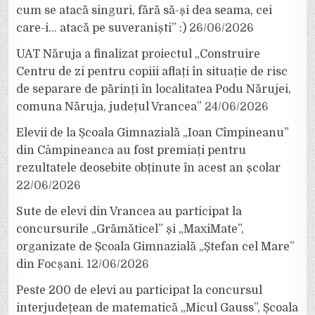
cum se atacă singuri, fără să-și dea seama, cei
care-i… atacă pe suveraniști” :)
26/06/2026
UAT Năruja a finalizat proiectul „Construire
Centru de zi pentru copiii aflați în situație de risc
de separare de părinți în localitatea Podu Nărujei,
comuna Năruja, județul Vrancea”
24/06/2026
Elevii de la Școala Gimnazială „Ioan Cîmpineanu”
din Câmpineanca au fost premiați pentru
rezultatele deosebite obținute în acest an școlar
22/06/2026
Sute de elevi din Vrancea au participat la
concursurile „Grămăticel” și „MaxiMate”,
organizate de Școala Gimnazială „Ștefan cel Mare”
din Focșani.
12/06/2026
Peste 200 de elevi au participat la concursul
interjudețean de matematică „Micul Gauss”, Școala