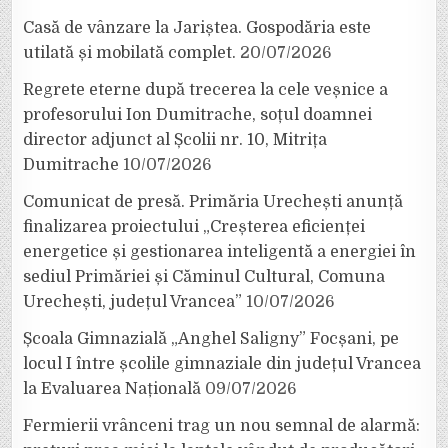
Casă de vânzare la Jariștea. Gospodăria este
utilată și mobilată complet.
20/07/2026
Regrete eterne după trecerea la cele veșnice a
profesorului Ion Dumitrache, soțul doamnei
director adjunct al Școlii nr. 10, Mitrița
Dumitrache
10/07/2026
Comunicat de presă. Primăria Urechești anunță
finalizarea proiectului „Creșterea eficienței
energetice și gestionarea inteligentă a energiei în
sediul Primăriei și Căminul Cultural, Comuna
Urechești, județul Vrancea”
10/07/2026
Școala Gimnazială „Anghel Saligny” Focșani, pe
locul I între școlile gimnaziale din județul Vrancea
la Evaluarea Națională
09/07/2026
Fermierii vrânceni trag un nou semnal de alarmă: