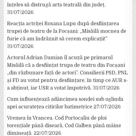
înțeles să distrugă arta teatrală din județ.
31/07/2026
Reacția actriței Roxana Lupu după desființarea
trupei de teatru de la Focșani: „Misăilă mocnea de
furie că am îndrăznit să cerem explicații!”
31/07/2026
Actorul Adrian Damian îl acuză pe primarul
Misăilă că a desființat trupa de teatru din Focșani
„din răzbunare față de actori”. Consilierii PSD, PNL
și FD au votat pentru desființare, în timp ce AUR s-
a abținut, iar USR a votat împotrivă.
31/07/2026
Cum influențează adâncimea sondei sub oglinda
apei acuratețea citirilor batimetrice
27/07/2026
Vremea în Vrancea. Cod Portocaliu de ploi
torențiale până diseară, Cod Galben până mâine
dimineață.
22/07/2026