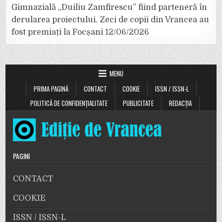
Gimnazială „Duiliu Zamfirescu” fiind parteneră în
derularea proiectului. Zeci de copii din Vrancea au
fost premiați la Focșani
12/06/2026
MENU
PRIMA PAGINĂ
CONTACT
COOKIE
ISSN / ISSN-L
POLITICĂ DE CONFIDENȚIALITATE
PUBLICITATE
REDACȚIA
PAGINI
CONTACT
COOKIE
ISSN / ISSN-L