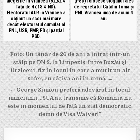
alegerile în Vrancea (52,82 %
(PSD) folosesc sloganul ales
față de 47,18 % ND).
de regretatul Cătălin Toma și
Electoratul AUR în Vrancea a
PNL Vrancea încă de acum 4
obținut un scor mai mare
ani.
decât electoratul cumulat al
PNL, USR, PMP, FD și parțial
PSD.
Navigare
Foto: Un tânâr de 26 de ani a intrat într-un
în
stâlp pe DN 2, la Limpeziș, între Buzău și
articole
Urziceni, fix în locul în care a murit un alt
șofer, cu câțiva ani în urmă. →
← George Simion preferă adevărul în locul
minciunii. „SUA au transmis că România nu
este în momentul de față un stat democratic,
demn de Visa Waiver!”