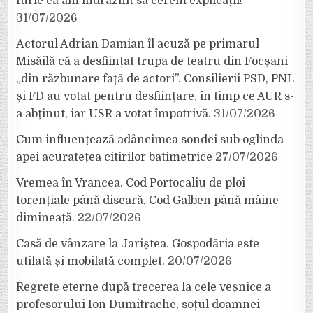
furie că am îndrăznit să cerem explicații!”
31/07/2026
Actorul Adrian Damian îl acuză pe primarul
Misăilă că a desființat trupa de teatru din Focșani
„din răzbunare față de actori”. Consilierii PSD, PNL
și FD au votat pentru desființare, în timp ce AUR s-
a abținut, iar USR a votat împotrivă.
31/07/2026
Cum influențează adâncimea sondei sub oglinda
apei acuratețea citirilor batimetrice
27/07/2026
Vremea în Vrancea. Cod Portocaliu de ploi
torențiale până diseară, Cod Galben până mâine
dimineață.
22/07/2026
Casă de vânzare la Jariștea. Gospodăria este
utilată și mobilată complet.
20/07/2026
Regrete eterne după trecerea la cele veșnice a
profesorului Ion Dumitrache, soțul doamnei