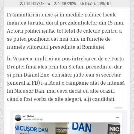
ON
EDITIEDEVRANCEA
10/05/2025
LEAVE A COMMENT
EXCLUSIV:
ION
ȘTEFAN
Frământări intense și în mediile politice locale
(LIDER
FD)
înaintea turului doi al prezidențialelor din 18 mai.
AR
PUTEA
Actorii politici își fac tot felul de calcule pentru a
PRELUA
CONDUCEREA
se putea poziționa cât mai bine în funcție de
ÎN
PNL
VRANCEA
numele viitorului președinte al României.
DACĂ
NICUȘOR
DAN
În Vrancea, mulți și-au pus întrebarea de ce Forța
VA
IEȘI
Dreptei (mai ales prin Ion Ștefan, președinte, dar
PREȘEDINTE
AL
și prin Daniel Ene, consilier județean și secretar
ROMÂNIEI
general al FD) i-a făcut o campanie atât de intensă
lui Nicușor Dan, mai ceva decât cu alte ocazii,
când a fost vorba de alte alegeri, alți candidați.