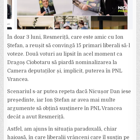
În doar 3 luni, Resmeriță, care este amic cu Ion
Ștefan, a reușit să convingă 15 primari liberali să-l
voteze. Două voturi au lipsit în acel moment ca
Dragoș Ciobotaru să piardă nominalizarea la
Camera deputaților și, implicit, puterea în PNL
Vrancea.
Scenariul s-ar putea repeta dacă Nicușor Dan iese
președinte, iar Ion Ștefan ar avea mai multe
argumente să obțină susținere în PNL Vrancea
decât a avut Resmeriță.
Astfel, am ajuns în situația paradoxală, chiar
haioasă, în care liberalii vrânceni care îl susțin pe