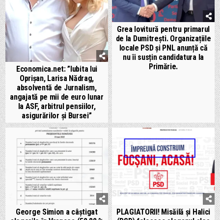
Grea lovitură pentru primarul
de la Dumitrești. Organizațiile
locale PSD și PNL anunță că
nu îi susțin candidatura la
Primărie.
Economica.net: ”Iubita lui
Oprișan, Larisa Nădrag,
absolventă de Jurnalism,
angajată pe mii de euro lunar
la ASF, arbitrul pensiilor,
asigurărilor și Bursei”
George Simion a câștigat
PLAGIATORII! Misăilă și Halici