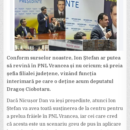
Conform surselor noastre, Ion Ștefan ar putea
să revină în PNL Vrancea și nu oricum: să preia
șefia filialei județene, vizând funcția
interimară pe care o deține acum deputatul
Dragoș Ciobotaru.
Dacă Nicușor Dan va ieși președinte, atunci Ion
Ștefan va avea toată susținerea de la centru pentru
a prelua frâiele în PNL Vrancea, iar cei care cred
că acesta este un scenariu greu de pus în aplicare