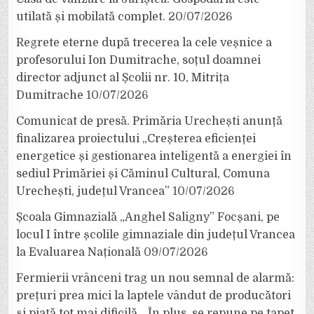
utilată și mobilată complet.
20/07/2026
Regrete eterne după trecerea la cele veșnice a
profesorului Ion Dumitrache, soțul doamnei
director adjunct al Școlii nr. 10, Mitrița
Dumitrache
10/07/2026
Comunicat de presă. Primăria Urechești anunță
finalizarea proiectului „Creșterea eficienței
energetice și gestionarea inteligentă a energiei în
sediul Primăriei și Căminul Cultural, Comuna
Urechești, județul Vrancea”
10/07/2026
Școala Gimnazială „Anghel Saligny” Focșani, pe
locul I între școlile gimnaziale din județul Vrancea
la Evaluarea Națională
09/07/2026
Fermierii vrânceni trag un nou semnal de alarmă:
prețuri prea mici la laptele vândut de producători
și piață tot mai dificilă. „În plus, se repune pe tapet