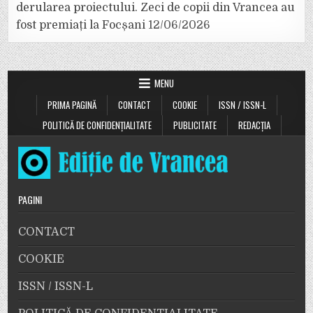
derularea proiectului. Zeci de copii din Vrancea au
fost premiați la Focșani
12/06/2026
MENU
PRIMA PAGINĂ
CONTACT
COOKIE
ISSN / ISSN-L
POLITICĂ DE CONFIDENȚIALITATE
PUBLICITATE
REDACȚIA
PAGINI
CONTACT
COOKIE
ISSN / ISSN-L