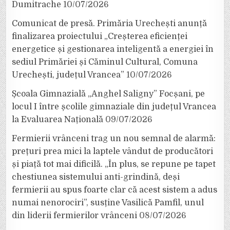
Dumitrache
10/07/2026
Comunicat de presă. Primăria Urechești anunță
finalizarea proiectului „Creșterea eficienței
energetice și gestionarea inteligentă a energiei în
sediul Primăriei și Căminul Cultural, Comuna
Urechești, județul Vrancea”
10/07/2026
Școala Gimnazială „Anghel Saligny” Focșani, pe
locul I între școlile gimnaziale din județul Vrancea
la Evaluarea Națională
09/07/2026
Fermierii vrânceni trag un nou semnal de alarmă:
prețuri prea mici la laptele vândut de producători
și piață tot mai dificilă. „În plus, se repune pe tapet
chestiunea sistemului anti-grindină, deși
fermierii au spus foarte clar că acest sistem a adus
numai nenorociri”, susține Vasilică Pamfil, unul
din liderii fermierilor vrânceni
08/07/2026