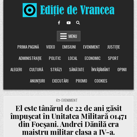
Skip
to
content
MENU
PRIMA PAGINĂ
VIDEO
EMISIUNI
EVENIMENT
JUSTIȚIE
ADMINISTRAȚIE
POLITIC
LOCAL
ECONOMIC
SPORT
ALEGERI
CULTURĂ
STRĂZI
SĂNĂTATE
ÎNVĂȚĂMÂNT
OPINII
ANUNȚURI
EXECUTĂRI
PROMO
COOKIES
POSTED
EVENIMENT
IN
El este tânărul de 22 de ani găsit
împușcat în Unitatea Militară 01471
din Focșani. Andrei Dănilă era
maistru militar clasa a IV-a.