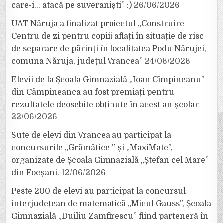
care-i… atacă pe suveraniști” :)
26/06/2026
UAT Năruja a finalizat proiectul „Construire
Centru de zi pentru copiii aflați în situație de risc
de separare de părinți în localitatea Podu Nărujei,
comuna Năruja, județul Vrancea”
24/06/2026
Elevii de la Școala Gimnazială „Ioan Cîmpineanu”
din Câmpineanca au fost premiați pentru
rezultatele deosebite obținute în acest an școlar
22/06/2026
Sute de elevi din Vrancea au participat la
concursurile „Grămăticel” și „MaxiMate”,
organizate de Școala Gimnazială „Ștefan cel Mare”
din Focșani.
12/06/2026
Peste 200 de elevi au participat la concursul
interjudețean de matematică „Micul Gauss”, Școala
Gimnazială „Duiliu Zamfirescu” fiind parteneră în