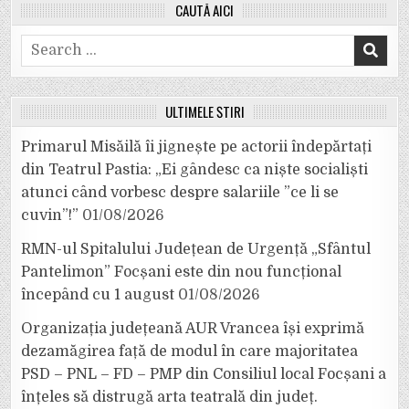
CAUTĂ AICI
Search
for:
ULTIMELE ȘTIRI
Primarul Misăilă îi jignește pe actorii îndepărtați
din Teatrul Pastia: „Ei gândesc ca niște socialiști
atunci când vorbesc despre salariile ”ce li se
cuvin”!”
01/08/2026
RMN-ul Spitalului Județean de Urgență „Sfântul
Pantelimon” Focșani este din nou funcțional
începând cu 1 august
01/08/2026
Organizația județeană AUR Vrancea își exprimă
dezamăgirea față de modul în care majoritatea
PSD – PNL – FD – PMP din Consiliul local Focșani a
înțeles să distrugă arta teatrală din județ.