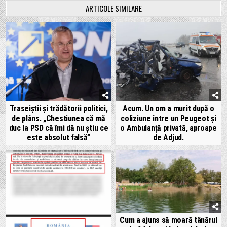
ARTICOLE SIMILARE
Traseiștii și trădătorii politici,
Acum. Un om a murit după o
de plâns. „Chestiunea că mă
coliziune între un Peugeot și
duc la PSD că îmi dă nu ştiu ce
o Ambulanță privată, aproape
este absolut falsă”
de Adjud.
Cum a ajuns să moară tânărul