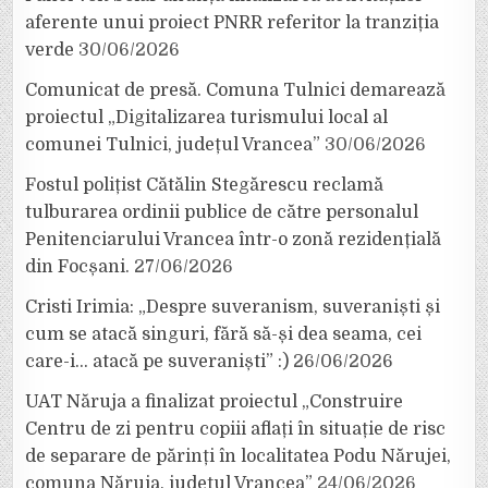
aferente unui proiect PNRR referitor la tranziția
verde
30/06/2026
Comunicat de presă. Comuna Tulnici demarează
proiectul „Digitalizarea turismului local al
comunei Tulnici, județul Vrancea”
30/06/2026
Fostul polițist Cătălin Stegărescu reclamă
tulburarea ordinii publice de către personalul
Penitenciarului Vrancea într-o zonă rezidențială
din Focșani.
27/06/2026
Cristi Irimia: „Despre suveranism, suveraniști și
cum se atacă singuri, fără să-și dea seama, cei
care-i… atacă pe suveraniști” :)
26/06/2026
UAT Năruja a finalizat proiectul „Construire
Centru de zi pentru copiii aflați în situație de risc
de separare de părinți în localitatea Podu Nărujei,
comuna Năruja, județul Vrancea”
24/06/2026