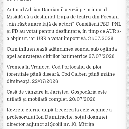
Actorul Adrian Damian îl acuză pe primarul
Misăilă că a desființat trupa de teatru din Focșani
„din răzbunare față de actori”. Consilierii PSD, PNL
și FD au votat pentru desființare, în timp ce AUR s-
a abținut, iar USR a votat împotrivă.
31/07/2026
Cum influențează adâncimea sondei sub oglinda
apei acuratețea citirilor batimetrice
27/07/2026
Vremea în Vrancea. Cod Portocaliu de ploi
torențiale până diseară, Cod Galben până mâine
dimineață.
22/07/2026
Casă de vânzare la Jariștea. Gospodăria este
utilată și mobilată complet.
20/07/2026
Regrete eterne după trecerea la cele veșnice a
profesorului Ion Dumitrache, soțul doamnei
director adjunct al Școlii nr. 10, Mitrița