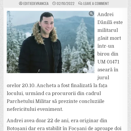
ON
EDITIEDEVRANCEA
02/10/2022
LEAVE A COMMENT
EL
ESTE
TÂNĂRUL
Andrei
DE
22
Dănilă este
DE
ANI
militarul
GĂSIT
ÎMPUȘCAT
găsit mort
ÎN
UNITATEA
MILITARĂ
într-un
01471
DIN
birou din
FOCȘANI.
ANDREI
UM 01471
DĂNILĂ
ERA
aseară în
MAISTRU
MILITAR
CLASA
jurul
A
IV-
orelor 20.10. Ancheta a fost finalizată la fața
A.
locului, urmând ca procurorii din cadrul
Parchetului Militar să prezinte concluziile
nefericitului eveniment.
Andrei avea doar 22 de ani, era originar din
Botoșani dar era stabilit în Focșani de aproape doi