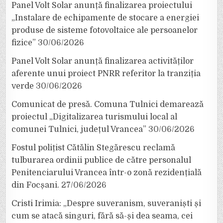
Panel Volt Solar anunță finalizarea proiectului
„Instalare de echipamente de stocare a energiei
produse de sisteme fotovoltaice ale persoanelor
fizice”
30/06/2026
Panel Volt Solar anunță finalizarea activităților
aferente unui proiect PNRR referitor la tranziția
verde
30/06/2026
Comunicat de presă. Comuna Tulnici demarează
proiectul „Digitalizarea turismului local al
comunei Tulnici, județul Vrancea”
30/06/2026
Fostul polițist Cătălin Stegărescu reclamă
tulburarea ordinii publice de către personalul
Penitenciarului Vrancea într-o zonă rezidențială
din Focșani.
27/06/2026
Cristi Irimia: „Despre suveranism, suveraniști și
cum se atacă singuri, fără să-și dea seama, cei