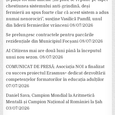
chestiunea sistemului anti-grindină, deși
fermierii au spus foarte clar că acest sistem a adus
numai nenorociri”, susține Vasilică Pamfil, unul
din liderii fermierilor vrânceni
08/07/2026
Se prelungesc contractele pentru parcările
rezidențiale din Municipiul Focșani
08/07/2026
AI Citizens mai are două luni până la începutul
unui nou sezon.
08/07/2026
COMUNICAT DE PRESĂ: Asociația NOI a finalizat
cu succes proiectul Erasmus+ dedicat dezvoltării
competențelor formatorilor în educația adulților
07/07/2026
Daniel Sava, Campion Mondial la Aritmetică
Mentală și Campion Național al României la Șah
03/07/2026