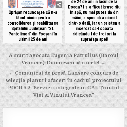
de 24 de ani în lacul de la
Doaga? I s-a făcut brusc rău
în apă, nu mai putea da din
Oprișan recunoaște că n-a
mâini, a spus că a obosit
făcut nimic pentru
dintr-o dată, iar un prieten a
consolidarea și reabilitarea
încercat să-l scoată
Spitalului Județean ”Sf.
ridicându-l de trei ori la
Pantelimon” din Focșani în
suprafața apei!
ultimii 25 de ani
Navigare
A murit avocata Eugenia Patrulius (Baroul
în
Vrancea). Dumnezeu să o ierte! →
articole
← Comunicat de presă: Lansare concurs de
selecție planuri afaceri în cadrul proiectului
POCU 5.2 ”Servicii integrate în GAL Ținutul
Viei și Vinului Vrancea”