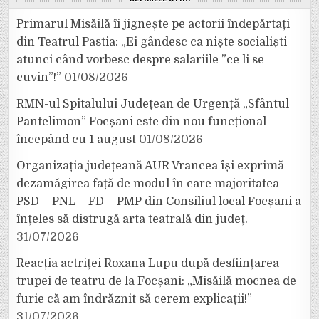
Primarul Misăilă îi jignește pe actorii îndepărtați
din Teatrul Pastia: „Ei gândesc ca niște socialiști
atunci când vorbesc despre salariile ”ce li se
cuvin”!”
01/08/2026
RMN-ul Spitalului Județean de Urgență „Sfântul
Pantelimon” Focșani este din nou funcțional
începând cu 1 august
01/08/2026
Organizația județeană AUR Vrancea își exprimă
dezamăgirea față de modul în care majoritatea
PSD – PNL – FD – PMP din Consiliul local Focșani a
înțeles să distrugă arta teatrală din județ.
31/07/2026
Reacția actriței Roxana Lupu după desființarea
trupei de teatru de la Focșani: „Misăilă mocnea de
furie că am îndrăznit să cerem explicații!”
31/07/2026