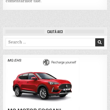
comentariilor tale
.
CAUTĂ AICI
Search
for: