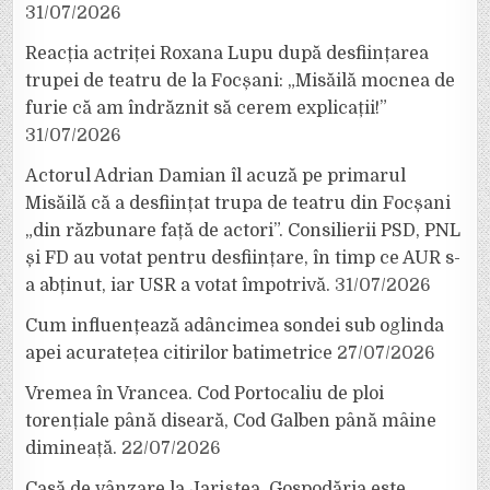
31/07/2026
Reacția actriței Roxana Lupu după desființarea
trupei de teatru de la Focșani: „Misăilă mocnea de
furie că am îndrăznit să cerem explicații!”
31/07/2026
Actorul Adrian Damian îl acuză pe primarul
Misăilă că a desființat trupa de teatru din Focșani
„din răzbunare față de actori”. Consilierii PSD, PNL
și FD au votat pentru desființare, în timp ce AUR s-
a abținut, iar USR a votat împotrivă.
31/07/2026
Cum influențează adâncimea sondei sub oglinda
apei acuratețea citirilor batimetrice
27/07/2026
Vremea în Vrancea. Cod Portocaliu de ploi
torențiale până diseară, Cod Galben până mâine
dimineață.
22/07/2026
Casă de vânzare la Jariștea. Gospodăria este