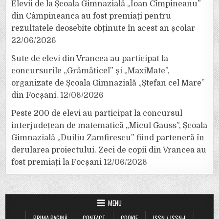
Elevii de la Școala Gimnazială „Ioan Cîmpineanu”
din Câmpineanca au fost premiați pentru
rezultatele deosebite obținute în acest an școlar
22/06/2026
Sute de elevi din Vrancea au participat la
concursurile „Grămăticel” și „MaxiMate”,
organizate de Școala Gimnazială „Ștefan cel Mare”
din Focșani.
12/06/2026
Peste 200 de elevi au participat la concursul
interjudețean de matematică „Micul Gauss”, Școala
Gimnazială „Duiliu Zamfirescu” fiind parteneră în
derularea proiectului. Zeci de copii din Vrancea au
fost premiați la Focșani
12/06/2026
MENU
PRIMA PAGINĂ
CONTACT
COOKIE
ISSN / ISSN-L