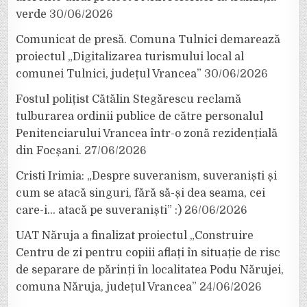
verde
30/06/2026
Comunicat de presă. Comuna Tulnici demarează
proiectul „Digitalizarea turismului local al
comunei Tulnici, județul Vrancea”
30/06/2026
Fostul polițist Cătălin Stegărescu reclamă
tulburarea ordinii publice de către personalul
Penitenciarului Vrancea într-o zonă rezidențială
din Focșani.
27/06/2026
Cristi Irimia: „Despre suveranism, suveraniști și
cum se atacă singuri, fără să-și dea seama, cei
care-i… atacă pe suveraniști” :)
26/06/2026
UAT Năruja a finalizat proiectul „Construire
Centru de zi pentru copiii aflați în situație de risc
de separare de părinți în localitatea Podu Nărujei,
comuna Năruja, județul Vrancea”
24/06/2026