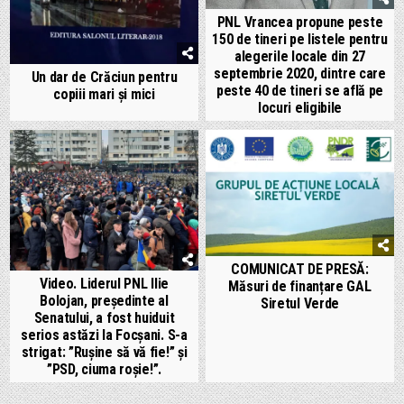
PNL Vrancea propune peste
150 de tineri pe listele pentru
alegerile locale din 27
septembrie 2020, dintre care
Un dar de Crăciun pentru
peste 40 de tineri se află pe
copiii mari și mici
locuri eligibile
COMUNICAT DE PRESĂ:
Video. Liderul PNL Ilie
Măsuri de finanțare GAL
Bolojan, președinte al
Siretul Verde
Senatului, a fost huiduit
serios astăzi la Focșani. S-a
strigat: ”Rușine să vă fie!” și
”PSD, ciuma roșie!”.