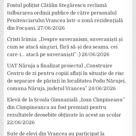
Fostul polițist Cătălin Stegărescu reclamă
tulburarea ordinii publice de către personalul
Penitenciarului Vrancea într-o zonă rezidențială
din Focșani.
27/06/2026
Cristi Irimia: „Despre suveranism, suveraniști și
cum se atacă singuri, fără să-și dea seama, cei
care-i… atacă pe suveraniști” :)
26/06/2026
UAT Năruja a finalizat proiectul „Construire
Centru de zi pentru copiii aflați în situație de risc
de separare de părinți în localitatea Podu Nărujei,
comuna Năruja, județul Vrancea”
24/06/2026
Elevii de la Școala Gimnazială „Ioan Cîmpineanu”
din Câmpineanca au fost premiați pentru
rezultatele deosebite obținute în acest an școlar
22/06/2026
Sute de elevi din Vrancea au participat la