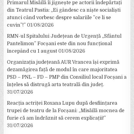
Primarul Misăilă îi jignește pe actorii îndepărtați
din Teatrul Pastia: „Ei gândesc ca niște socialiști
atunci când vorbesc despre salariile ”ce li se
cuvin”!”
01/08/2026
RMN-ul Spitalului Județean de Urgență „Sfântul
Pantelimon” Focșani este din nou funcțional
începând cu 1 august
01/08/2026
Organizația județeană AUR Vrancea își exprimă
dezamăgirea față de modul în care majoritatea
PSD – PNL – FD – PMP din Consiliul local Focșani a
înțeles să distrugă arta teatrală din județ.
31/07/2026
Reacția actriței Roxana Lupu după desființarea
trupei de teatru de la Focșani: „Misăilă mocnea de
furie că am îndrăznit să cerem explicații!”
31/07/2026