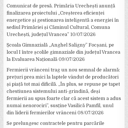
Comunicat de presă. Primăria Urechești anunță
finalizarea proiectului „Creșterea eficienței
energetice și gestionarea inteligentă a energiei în
sediul Primăriei și Căminul Cultural, Comuna
Urechești, județul Vrancea”
10/07/2026
Școala Gimnazială „Anghel Saligny” Focșani, pe
locul I între școlile gimnaziale din județul Vrancea
la Evaluarea Națională
09/07/2026
Fermierii vrânceni trag un nou semnal de alarmă:
prețuri prea mici la laptele vândut de producători
și piață tot mai dificilă. „În plus, se repune pe tapet
chestiunea sistemului anti-grindină, deși
fermierii au spus foarte clar că acest sistem a adus
numai nenorociri”, susține Vasilică Pamfil, unul
din liderii fermierilor vrânceni
08/07/2026
Se prelungesc contractele pentru parcările