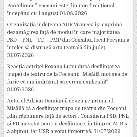
Pantelimon” Focșani este din nou funcțional
începând cu 1 august
01/08/2026
Organizația județeană AUR Vrancea își exprimă
dezamăgirea față de modul în care majoritatea
PSD – PNL – FD – PMP din Consiliul local Focșani a
înțeles să distrugă arta teatrală din județ.
31/07/2026
Reacția actriței Roxana Lupu după desființarea
trupei de teatru de la Focșani: „Misăilă mocnea de
furie că am îndrăznit să cerem explicații!”
31/07/2026
Actorul Adrian Damian îl acuză pe primarul
Misăilă că a desființat trupa de teatru din Focșani
„din răzbunare față de actori”. Consilierii PSD, PNL
și FD au votat pentru desființare, în timp ce AUR s-
a abținut, iar USR a votat împotrivă.
31/07/2026