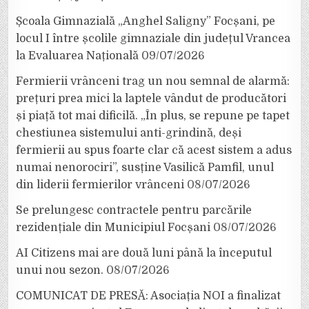
Școala Gimnazială „Anghel Saligny” Focșani, pe
locul I între școlile gimnaziale din județul Vrancea
la Evaluarea Națională
09/07/2026
Fermierii vrânceni trag un nou semnal de alarmă:
prețuri prea mici la laptele vândut de producători
și piață tot mai dificilă. „În plus, se repune pe tapet
chestiunea sistemului anti-grindină, deși
fermierii au spus foarte clar că acest sistem a adus
numai nenorociri”, susține Vasilică Pamfil, unul
din liderii fermierilor vrânceni
08/07/2026
Se prelungesc contractele pentru parcările
rezidențiale din Municipiul Focșani
08/07/2026
AI Citizens mai are două luni până la începutul
unui nou sezon.
08/07/2026
COMUNICAT DE PRESĂ: Asociația NOI a finalizat