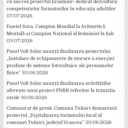
cu succes proiectul Erasmus+ dedicat dezvoltării
competențelor formatorilor în educația adulților
07/07/2026
Daniel Sava, Campion Mondial la Aritmetică
Mentală și Campion Național al României la Șah
03/07/2026
Panel Volt Solar anunță finalizarea proiectului
„Instalare de echipamente de stocare a energiei
produse de sisteme fotovoltaice ale persoanelor
fizice”
30/06/2026
Panel Volt Solar anunță finalizarea activităților
aferente unui proiect PNRR referitor la tranziția
verde
30/06/2026
Comunicat de presă. Comuna Tulnici demarează
proiectul „Digitalizarea turismului local al
comunei Tulnici, județul Vrancea”
30/06/2026