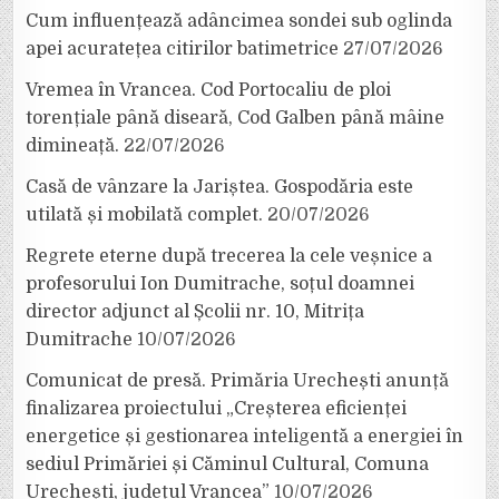
Cum influențează adâncimea sondei sub oglinda
apei acuratețea citirilor batimetrice
27/07/2026
Vremea în Vrancea. Cod Portocaliu de ploi
torențiale până diseară, Cod Galben până mâine
dimineață.
22/07/2026
Casă de vânzare la Jariștea. Gospodăria este
utilată și mobilată complet.
20/07/2026
Regrete eterne după trecerea la cele veșnice a
profesorului Ion Dumitrache, soțul doamnei
director adjunct al Școlii nr. 10, Mitrița
Dumitrache
10/07/2026
Comunicat de presă. Primăria Urechești anunță
finalizarea proiectului „Creșterea eficienței
energetice și gestionarea inteligentă a energiei în
sediul Primăriei și Căminul Cultural, Comuna
Urechești, județul Vrancea”
10/07/2026