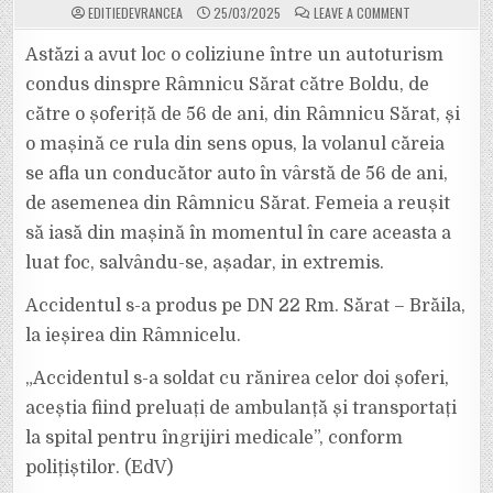
ON
EDITIEDEVRANCEA
25/03/2025
LEAVE A COMMENT
DRAMATIC.
O
FEMEIE
Astăzi a avut loc o coliziune între un autoturism
A
REUȘIT
condus dinspre Râmnicu Sărat către Boldu, de
SĂ
IASĂ
către o șoferiță de 56 de ani, din Râmnicu Sărat, și
DIN
MAȘINĂ
o mașină ce rula din sens opus, la volanul căreia
FIX
ÎN
MOMENTUL
se afla un conducător auto în vârstă de 56 de ani,
ÎN
CARE
de asemenea din Râmnicu Sărat. Femeia a reușit
ACEASTA
A
să iasă din mașină în momentul în care aceasta a
LUAT
FOC.
luat foc, salvându-se, așadar, in extremis.
A
SCĂPAT
CU
VIAȚĂ,
Accidentul s-a produs pe DN 22 Rm. Sărat – Brăila,
ÎNSĂ
ESTE
la ieșirea din Râmnicelu.
INTERNATĂ
LA
SPITAL.
„Accidentul s-a soldat cu rănirea celor doi șoferi,
aceștia fiind preluați de ambulanță și transportați
la spital pentru îngrijiri medicale”, conform
polițiștilor. (EdV)