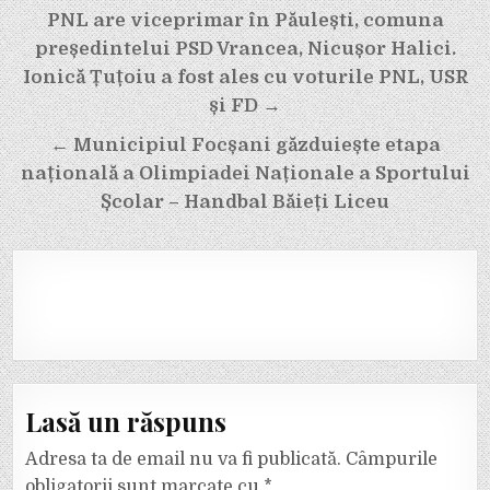
Navigare
PNL are viceprimar în Păulești, comuna
în
președintelui PSD Vrancea, Nicușor Halici.
articole
Ionică Țuțoiu a fost ales cu voturile PNL, USR
și FD →
← Municipiul Focșani găzduiește etapa
națională a Olimpiadei Naționale a Sportului
Școlar – Handbal Băieți Liceu
Lasă un răspuns
Adresa ta de email nu va fi publicată.
Câmpurile
obligatorii sunt marcate cu
*