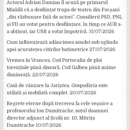
Actorul Adrian Damian îl acuză pe primarul
Misăilă că a desființat trupa de teatru din Focșani
„din răzbunare față de actori”. Consilierii PSD, PNL
și FD au votat pentru desființare, în timp ce AUR s-
a abținut, iar USR a votat împotrivă.
31/07/2026
Cum influențează adâncimea sondei sub oglinda
apei acuratețea citirilor batimetrice
27/07/2026
Vremea în Vrancea. Cod Portocaliu de ploi
torențiale până diseară, Cod Galben până mâine
dimineață.
22/07/2026
Casă de vânzare la Jariștea. Gospodăria este
utilată și mobilată complet.
20/07/2026
Regrete eterne după trecerea la cele veșnice a
profesorului Ion Dumitrache, soțul doamnei
director adjunct al Școlii nr. 10, Mitrița
Dumitrache
10/07/2026