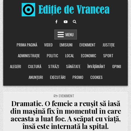
Skip
to
content
MENU
PRIMA PAGINĂ
VIDEO
EMISIUNI
EVENIMENT
JUSTIȚIE
ADMINISTRAȚIE
POLITIC
LOCAL
ECONOMIC
SPORT
ALEGERI
CULTURĂ
STRĂZI
SĂNĂTATE
ÎNVĂȚĂMÂNT
OPINII
ANUNȚURI
EXECUTĂRI
PROMO
COOKIES
POSTED
EVENIMENT
IN
Dramatic. O femeie a reușit să iasă
din mașină fix în momentul în care
aceasta a luat foc. A scăpat cu viață,
însă este internată la spital.