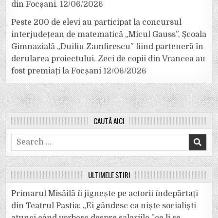
din Focșani.
12/06/2026
Peste 200 de elevi au participat la concursul
interjudețean de matematică „Micul Gauss”, Școala
Gimnazială „Duiliu Zamfirescu” fiind parteneră în
derularea proiectului. Zeci de copii din Vrancea au
fost premiați la Focșani
12/06/2026
CAUTĂ AICI
Search
for:
ULTIMELE ȘTIRI
Primarul Misăilă îi jignește pe actorii îndepărtați
din Teatrul Pastia: „Ei gândesc ca niște socialiști
atunci când vorbesc despre salariile ”ce li se