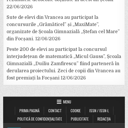
22/06/2026
Sute de elevi din Vrancea au participat la
concursurile „Grămăticel” și „MaxiMate”,
organizate de Școala Gimnazială „Ștefan cel Mare”
din Focșani.
12/06/2026
Peste 200 de elevi au participat la concursul
interjudețean de matematică „Micul Gauss”, Școala
Gimnazială „Duiliu Zamfirescu” fiind parteneră în
derularea proiectului. Zeci de copii din Vrancea au
fost premiați la Focșani
12/06/2026
MENU
PRIMA PAGINĂ
CONTACT
COOKIE
ISSN / ISSN-L
POLITICĂ DE CONFIDENȚIALITATE
PUBLICITATE
REDACȚIA