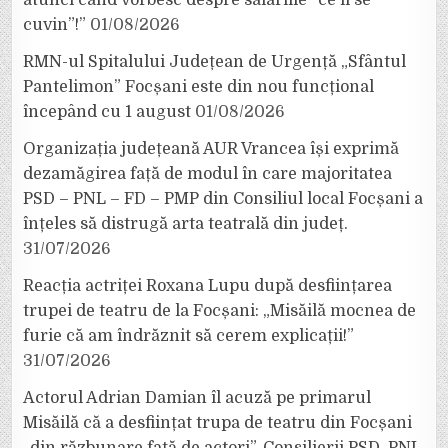
cuvin”!”
01/08/2026
RMN-ul Spitalului Județean de Urgență „Sfântul
Pantelimon” Focșani este din nou funcțional
începând cu 1 august
01/08/2026
Organizația județeană AUR Vrancea își exprimă
dezamăgirea față de modul în care majoritatea
PSD – PNL – FD – PMP din Consiliul local Focșani a
înțeles să distrugă arta teatrală din județ.
31/07/2026
Reacția actriței Roxana Lupu după desființarea
trupei de teatru de la Focșani: „Misăilă mocnea de
furie că am îndrăznit să cerem explicații!”
31/07/2026
Actorul Adrian Damian îl acuză pe primarul
Misăilă că a desființat trupa de teatru din Focșani
„din răzbunare față de actori”. Consilierii PSD, PNL