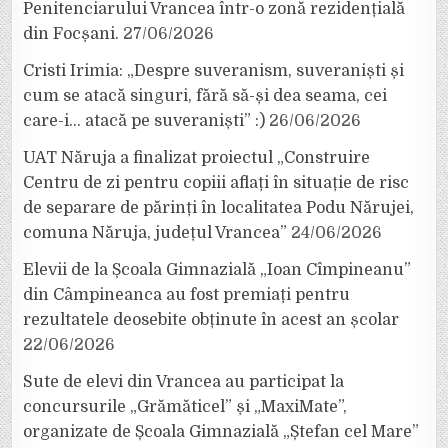
Penitenciarului Vrancea într-o zonă rezidențială
din Focșani.
27/06/2026
Cristi Irimia: „Despre suveranism, suveraniști și
cum se atacă singuri, fără să-și dea seama, cei
care-i… atacă pe suveraniști” :)
26/06/2026
UAT Năruja a finalizat proiectul „Construire
Centru de zi pentru copiii aflați în situație de risc
de separare de părinți în localitatea Podu Nărujei,
comuna Năruja, județul Vrancea”
24/06/2026
Elevii de la Școala Gimnazială „Ioan Cîmpineanu”
din Câmpineanca au fost premiați pentru
rezultatele deosebite obținute în acest an școlar
22/06/2026
Sute de elevi din Vrancea au participat la
concursurile „Grămăticel” și „MaxiMate”,
organizate de Școala Gimnazială „Ștefan cel Mare”