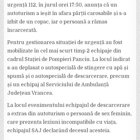
urgență 112, în jurul orei 17:50, anunța că un
autoturism a ieșit în afara părții carosabile și s-a
izbit de un copac, iar o persoană a rămas
încarcerată.
Pentru gestionarea situației de urgență au fost
mobilizate în cel mai scurt timp 2 echipaje din
cadrul Stației de Pompieri Panciu. La locul indicat
s-au deplasat o autospecială de stingere cu apă și
spumă și o autospecială de descarcerare, precum
și un echipaj al Serviciului de Ambulanță
Județean Vrancea.
La locul evenimentului echipajul de descarcerare
a extras din autoturism o persoană de sex feminin,
care prezenta leziuni incompatibile cu viața,
echipajul SAJ declarând decesul acesteia.