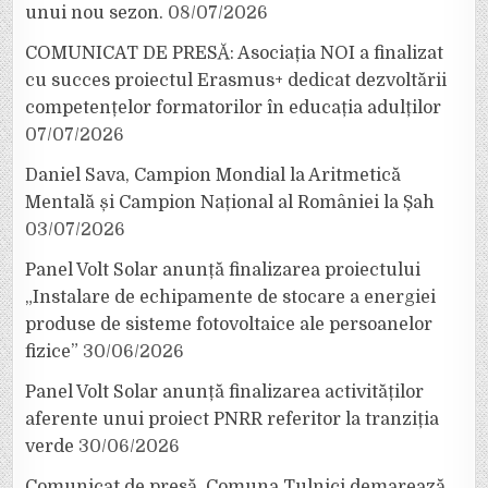
unui nou sezon.
08/07/2026
COMUNICAT DE PRESĂ: Asociația NOI a finalizat
cu succes proiectul Erasmus+ dedicat dezvoltării
competențelor formatorilor în educația adulților
07/07/2026
Daniel Sava, Campion Mondial la Aritmetică
Mentală și Campion Național al României la Șah
03/07/2026
Panel Volt Solar anunță finalizarea proiectului
„Instalare de echipamente de stocare a energiei
produse de sisteme fotovoltaice ale persoanelor
fizice”
30/06/2026
Panel Volt Solar anunță finalizarea activităților
aferente unui proiect PNRR referitor la tranziția
verde
30/06/2026
Comunicat de presă. Comuna Tulnici demarează