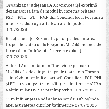
Organizația județeană AUR Vrancea își exprimă
dezamăgirea față de modul în care majoritatea
PSD – PNL – FD – PMP din Consiliul local Focșani a
înțeles să distrugă arta teatrală din județ.
31/07/2026
Reacția actriței Roxana Lupu după desființarea
trupei de teatru de la Focșani: „Misăilă mocnea de
furie că am îndrăznit să cerem explicații!”
31/07/2026
Actorul Adrian Damian îl acuză pe primarul
Misăilă că a desființat trupa de teatru din Focșani
„din răzbunare față de actori”. Consilierii PSD, PNL
și FD au votat pentru desființare, în timp ce AUR s-
a abținut, iar USR a votat împotrivă.
31/07/2026
Cum influențează adâncimea sondei sub oglinda
apei acuratețea citirilor batimetrice
27/07/2026