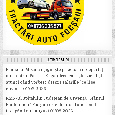
ULTIMELE ȘTIRI
Primarul Misăilă îi jignește pe actorii îndepărtați
din Teatrul Pastia: „Ei gândesc ca niște socialiști
atunci când vorbesc despre salariile ”ce li se
cuvin”!”
01/08/2026
RMN-ul Spitalului Județean de Urgență „Sfântul
Pantelimon” Focșani este din nou funcțional
începând cu 1 august
01/08/2026