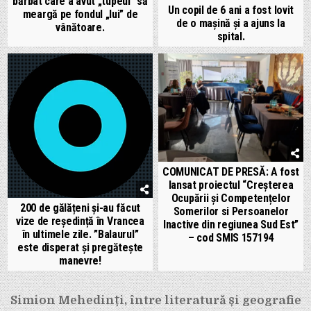
bărbat care a avut „tupeul” să
Un copil de 6 ani a fost lovit
meargă pe fondul „lui” de
de o mașină și a ajuns la
vânătoare.
spital.
COMUNICAT DE PRESĂ: A fost
lansat proiectul “Creșterea
Ocupării și Competențelor
200 de gălățeni și-au făcut
Somerilor si Persoanelor
vize de reședință în Vrancea
Inactive din regiunea Sud Est”
în ultimele zile. ”Balaurul”
– cod SMIS 157194
este disperat și pregătește
manevre!
Navigare
Simion Mehedinți, între literatură și geografie