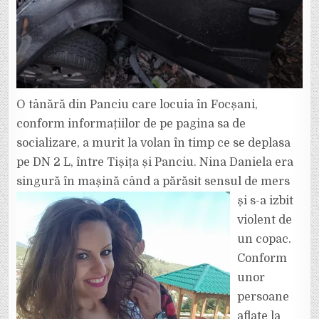
O tânără din Panciu care locuia în Focșani,
conform informațiilor de pe pagina sa de
socializare, a murit la volan în timp ce se deplasa
pe DN 2 L, între Tișița și Panciu. Nina Daniela era
singură în mașină când a
părăsit sensul de mers
și s-a izbit
violent de
un copac.
Conform
unor
persoane
aflate la