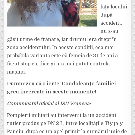
fața locului
după
accident,
nu s-au
găsit urme de frânare, iar drumul era drept în
zona accidentului. În aceste condiții, cea mai
probabilă variantă este că femeia de 31 de ani a
făcut stop cardiac și n-a mai putut controla
mașina.
Dumnezeu să o ierte! Condoleanțe familiei
greu încercate în aceste momente!
Comunicatul oficial al ISU Vrancea:
Pompierii militari au intervenit la un accident
rutier produs pe DN 2 L, între localitățile Tișița și
Panciu, după ce un apel primit la numărul unic de