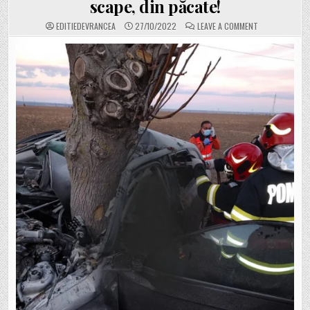
scape, din păcate!
ON
EDITIEDEVRANCEA
27/10/2022
LEAVE A COMMENT
DRAMĂ:
A
MURIT
LA
VOLAN,
APOI
A
INTRAT
ÎN
COPAC.
NINA
DANIELA,
TÂNĂRA
CARE
A
MURIT
PE
DRUMUL
DINTRE
TIȘIȚA
ȘI
PANCIU,
N-
A
AVUT
NICIO
ȘANSĂ
SĂ
SCAPE,
DIN
PĂCATE!