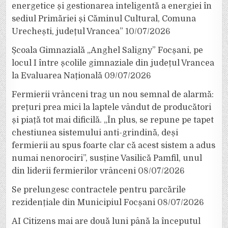
energetice și gestionarea inteligentă a energiei în
sediul Primăriei și Căminul Cultural, Comuna
Urechești, județul Vrancea”
10/07/2026
Școala Gimnazială „Anghel Saligny” Focșani, pe
locul I între școlile gimnaziale din județul Vrancea
la Evaluarea Națională
09/07/2026
Fermierii vrânceni trag un nou semnal de alarmă:
prețuri prea mici la laptele vândut de producători
și piață tot mai dificilă. „În plus, se repune pe tapet
chestiunea sistemului anti-grindină, deși
fermierii au spus foarte clar că acest sistem a adus
numai nenorociri”, susține Vasilică Pamfil, unul
din liderii fermierilor vrânceni
08/07/2026
Se prelungesc contractele pentru parcările
rezidențiale din Municipiul Focșani
08/07/2026
AI Citizens mai are două luni până la începutul