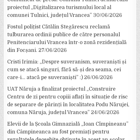
proiectul „Digitalizarea turismului local al
comunei Tulnici, județul Vrancea”
30/06/2026
Fostul polițist Cătălin Stegărescu reclamă
tulburarea ordinii publice de către personalul
Penitenciarului Vrancea într-o zonă rezidențială
din Focșani.
27/06/2026
Cristi Irimia: „Despre suveranism, suveraniști și
cum se atacă singuri, fără să-și dea seama, cei
care-i… atacă pe suveraniști” :)
26/06/2026
UAT Năruja a finalizat proiectul „Construire
Centru de zi pentru copiii aflați în situație de risc
de separare de părinți în localitatea Podu Nărujei,
comuna Năruja, județul Vrancea”
24/06/2026
Elevii de la Școala Gimnazială „Ioan Cîmpineanu”
din Câmpineanca au fost premiați pentru
rezultatele deosebite obținute în acest an școlar