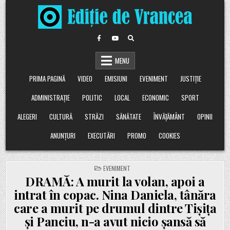
Skip
to
content
MENU
PRIMA PAGINĂ
VIDEO
EMISIUNI
EVENIMENT
JUSTIȚIE
ADMINISTRAȚIE
POLITIC
LOCAL
ECONOMIC
SPORT
ALEGERI
CULTURĂ
STRĂZI
SĂNĂTATE
ÎNVĂȚĂMÂNT
OPINII
ANUNȚURI
EXECUTĂRI
PROMO
COOKIES
POSTED
EVENIMENT
IN
DRAMĂ: A murit la volan, apoi a
intrat în copac. Nina Daniela, tânăra
care a murit pe drumul dintre Tișița
și Panciu, n-a avut nicio șansă să