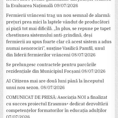
la Evaluarea Națională
09/07/2026
Fermierii vrânceni trag un nou semnal de alarmă:
prețuri prea mici la laptele vândut de producători
și piață tot mai dificilă. „În plus, se repune pe tapet
chestiunea sistemului anti-grindină, deși
fermierii au spus foarte clar că acest sistem a adus
numai nenorociri”, susține Vasilică Pamfil, unul
din liderii fermierilor vrânceni
08/07/2026
Se prelungesc contractele pentru parcările
rezidențiale din Municipiul Focșani
08/07/2026
AI Citizens mai are două luni până la începutul
unui nou sezon.
08/07/2026
COMUNICAT DE PRESĂ: Asociația NOI a finalizat
cu succes proiectul Erasmus+ dedicat dezvoltării
competențelor formatorilor în educația adulților
07/07/2026