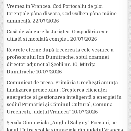
Vremea în Vrancea. Cod Portocaliu de ploi
torențiale până diseară, Cod Galben până mâine
dimineață.
22/07/2026
Casă de vânzare la Jariștea. Gospodăria este
utilată și mobilată complet.
20/07/2026
Regrete eterne după trecerea la cele veșnice a
profesorului Ion Dumitrache, soțul doamnei
director adjunct al Școlii nr. 10, Mitrița
Dumitrache
10/07/2026
Comunicat de presă. Primăria Urechești anunță
finalizarea proiectului „Creșterea eficienței
energetice și gestionarea inteligentă a energiei în
sediul Primăriei și Căminul Cultural, Comuna
Urechești, județul Vrancea”
10/07/2026
Școala Gimnazială „Anghel Saligny” Focșani, pe
locul I între școlile gimnaziale din județul Vrancea