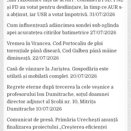
și FD au votat pentru desființare, în timp ce AUR s-
a abținut, iar USR a votat împotrivă.
31/07/2026
Cum influențează adâncimea sondei sub oglinda
apei acuratețea citirilor batimetrice
27/07/2026
Vremea în Vrancea. Cod Portocaliu de ploi
torențiale până diseară, Cod Galben până mâine
dimineață.
22/07/2026
Casă de vânzare la Jariștea. Gospodăria este
utilată și mobilată complet.
20/07/2026
Regrete eterne după trecerea la cele veșnice a
profesorului Ion Dumitrache, soțul doamnei
director adjunct al Școlii nr. 10, Mitrița
Dumitrache
10/07/2026
Comunicat de presă. Primăria Urechești anunță
finalizarea proiectului „Creșterea eficienței