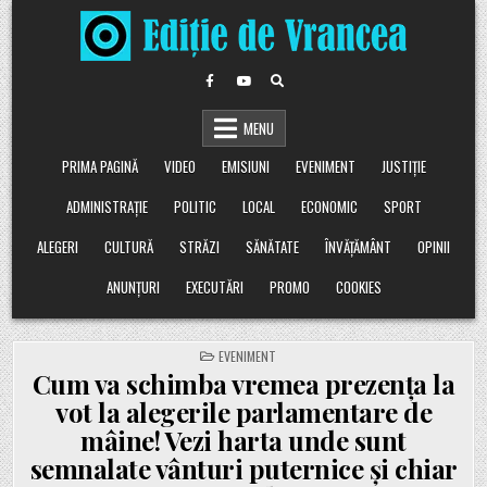
Skip
to
content
MENU
PRIMA PAGINĂ
VIDEO
EMISIUNI
EVENIMENT
JUSTIȚIE
ADMINISTRAȚIE
POLITIC
LOCAL
ECONOMIC
SPORT
ALEGERI
CULTURĂ
STRĂZI
SĂNĂTATE
ÎNVĂȚĂMÂNT
OPINII
ANUNȚURI
EXECUTĂRI
PROMO
COOKIES
POSTED
EVENIMENT
IN
Cum va schimba vremea prezența la
vot la alegerile parlamentare de
mâine! Vezi harta unde sunt
semnalate vânturi puternice și chiar