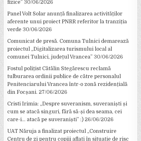
fizice”
30/06/2026
Panel Volt Solar anunță finalizarea activităților
aferente unui proiect PNRR referitor la tranziția
verde
30/06/2026
Comunicat de presă. Comuna Tulnici demarează
proiectul „Digitalizarea turismului local al
comunei Tulnici, județul Vrancea”
30/06/2026
Fostul polițist Cătălin Stegărescu reclamă
tulburarea ordinii publice de către personalul
Penitenciarului Vrancea într-o zonă rezidențială
din Focșani.
27/06/2026
Cristi Irimia: „Despre suveranism, suveraniști și
cum se atacă singuri, fără să-și dea seama, cei
care-i… atacă pe suveraniști” :)
26/06/2026
UAT Năruja a finalizat proiectul „Construire
Centru de zi pentru copiii aflați în situație de risc