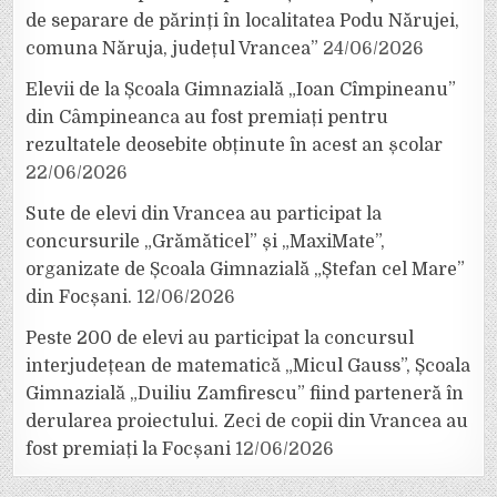
de separare de părinți în localitatea Podu Nărujei,
comuna Năruja, județul Vrancea”
24/06/2026
Elevii de la Școala Gimnazială „Ioan Cîmpineanu”
din Câmpineanca au fost premiați pentru
rezultatele deosebite obținute în acest an școlar
22/06/2026
Sute de elevi din Vrancea au participat la
concursurile „Grămăticel” și „MaxiMate”,
organizate de Școala Gimnazială „Ștefan cel Mare”
din Focșani.
12/06/2026
Peste 200 de elevi au participat la concursul
interjudețean de matematică „Micul Gauss”, Școala
Gimnazială „Duiliu Zamfirescu” fiind parteneră în
derularea proiectului. Zeci de copii din Vrancea au
fost premiați la Focșani
12/06/2026