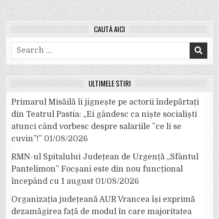
CAUTĂ AICI
Search
for:
ULTIMELE ȘTIRI
Primarul Misăilă îi jignește pe actorii îndepărtați
din Teatrul Pastia: „Ei gândesc ca niște socialiști
atunci când vorbesc despre salariile ”ce li se
cuvin”!”
01/08/2026
RMN-ul Spitalului Județean de Urgență „Sfântul
Pantelimon” Focșani este din nou funcțional
începând cu 1 august
01/08/2026
Organizația județeană AUR Vrancea își exprimă
dezamăgirea față de modul în care majoritatea