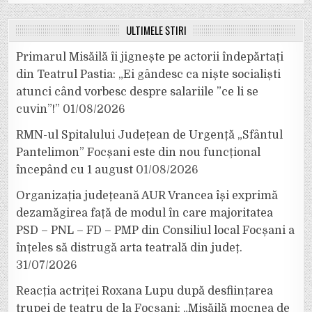
ULTIMELE ȘTIRI
Primarul Misăilă îi jignește pe actorii îndepărtați
din Teatrul Pastia: „Ei gândesc ca niște socialiști
atunci când vorbesc despre salariile ”ce li se
cuvin”!”
01/08/2026
RMN-ul Spitalului Județean de Urgență „Sfântul
Pantelimon” Focșani este din nou funcțional
începând cu 1 august
01/08/2026
Organizația județeană AUR Vrancea își exprimă
dezamăgirea față de modul în care majoritatea
PSD – PNL – FD – PMP din Consiliul local Focșani a
înțeles să distrugă arta teatrală din județ.
31/07/2026
Reacția actriței Roxana Lupu după desființarea
trupei de teatru de la Focșani: „Misăilă mocnea de