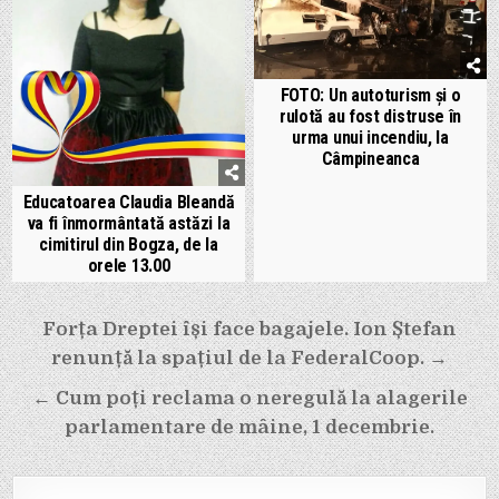
FOTO: Un autoturism și o
rulotă au fost distruse în
urma unui incendiu, la
Câmpineanca
Educatoarea Claudia Bleandă
va fi înmormântată astăzi la
cimitirul din Bogza, de la
orele 13.00
Navigare
Forța Dreptei își face bagajele. Ion Ștefan
în
renunță la spațiul de la FederalCoop. →
articole
← Cum poți reclama o neregulă la alagerile
parlamentare de mâine, 1 decembrie.