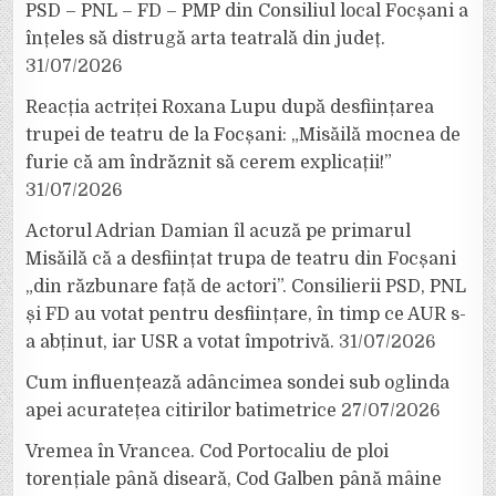
PSD – PNL – FD – PMP din Consiliul local Focșani a
înțeles să distrugă arta teatrală din județ.
31/07/2026
Reacția actriței Roxana Lupu după desființarea
trupei de teatru de la Focșani: „Misăilă mocnea de
furie că am îndrăznit să cerem explicații!”
31/07/2026
Actorul Adrian Damian îl acuză pe primarul
Misăilă că a desființat trupa de teatru din Focșani
„din răzbunare față de actori”. Consilierii PSD, PNL
și FD au votat pentru desființare, în timp ce AUR s-
a abținut, iar USR a votat împotrivă.
31/07/2026
Cum influențează adâncimea sondei sub oglinda
apei acuratețea citirilor batimetrice
27/07/2026
Vremea în Vrancea. Cod Portocaliu de ploi
torențiale până diseară, Cod Galben până mâine