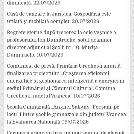
dimineață.
22/07/2026
Casă de vânzare la Jariștea. Gospodăria este
utilată și mobilată complet.
20/07/2026
Regrete eterne după trecerea la cele veșnice a
profesorului Ion Dumitrache, soțul doamnei
director adjunct al Școlii nr. 10, Mitrița
Dumitrache
10/07/2026
Comunicat de presă. Primăria Urechești anunță
finalizarea proiectului „Creșterea eficienței
energetice și gestionarea inteligentă a energiei în
sediul Primăriei și Căminul Cultural, Comuna
Urechești, județul Vrancea”
10/07/2026
Școala Gimnazială „Anghel Saligny” Focșani, pe
locul I între școlile gimnaziale din județul Vrancea
la Evaluarea Națională
09/07/2026
Fermierii vrânceni trag un nou semnal de alarmă: