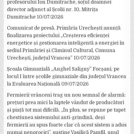
profesorului Ion Dumitrache, soțul doamnei
director adjunct al Școlii nr. 10, Mitrița
Dumitrache
10/07/2026
Comunicat de presă. Primăria Urechești anunță
finalizarea proiectului „Creșterea eficienței
energetice și gestionarea inteligentă a energiei în
sediul Primăriei și Căminul Cultural, Comuna
Urechești, județul Vrancea”
10/07/2026
Școala Gimnazială „Anghel Saligny” Focșani, pe
locul I între școlile gimnaziale din județul Vrancea
la Evaluarea Națională
09/07/2026
Fermierii vrânceni trag un nou semnal de alarmă:
prețuri prea mici la laptele vândut de producători
și piață tot mai dificilă. „În plus, se repune pe tapet
chestiunea sistemului anti-grindină, deși
fermierii au spus foarte clar că acest sistem a adus
numai nenorociri”, susține Vasilică Pamfil, unul