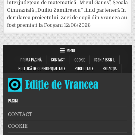
interjudețean de matematică „Micul Gauss”, Școala
Gimnazială „Duiliu Zamfirescu” fiind parteneră în
derularea proiectului. Zeci de copii din Vrancea au
fost premiați la Focșani
12/06/2026
MENU
PRIMA PAGINĂ
CONTACT
COOKIE
ISSN / ISSN-L
POLITICĂ DE CONFIDENȚIALITATE
PUBLICITATE
REDACȚIA
PAGINI
CONTACT
COOKIE