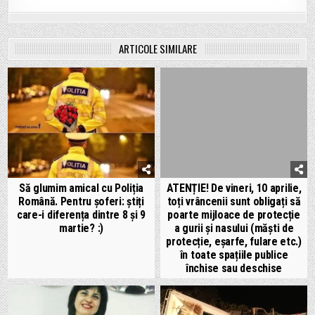
ARTICOLE SIMILARE
Să glumim amical cu Poliția
ATENȚIE! De vineri, 10 aprilie,
Română. Pentru șoferi: știți
toți vrâncenii sunt obligați să
care-i diferența dintre 8 și 9
poarte mijloace de protecție
martie? :)
a gurii și nasului (măști de
protecție, eșarfe, fulare etc.)
în toate spațiile publice
închise sau deschise