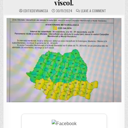
viscol.
ON
EDITIEDEVRANCEA
30/11/2024
LEAVE A COMMENT
CUM
VA
SCHIMBA
VREMEA
PREZENȚA
LA
VOT
LA
ALEGERILE
PARLAMENTARE
DE
MÂINE!
VEZI
HARTA
UNDE
SUNT
SEMNALATE
VÂNTURI
PUTERNICE
ȘI
CHIAR
VISCOL.