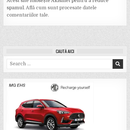
Acest site folosește Akismet pentru a reduce
spamul.
Află cum sunt procesate datele
comentariilor tale
.
CAUTĂ AICI
Search
for: