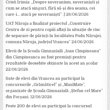
Cristi Irimia: „Despre suveranism, suveraniști și
cum se atacă singuri, fără să-și dea seama, cei
care-i… atacă pe suveraniști” :)
26/06/2026
UAT Năruja a finalizat proiectul „Construire
Centru de zi pentru copiii aflați în situație de risc
de separare de părinți în localitatea Podu Nărujei,
comuna Năruja, județul Vrancea”
24/06/2026
Elevii de la Școala Gimnazială „Ioan Cîmpineanu”
din Câmpineanca au fost premiați pentru
rezultatele deosebite obținute în acest an școlar
22/06/2026
Sute de elevi din Vrancea au participat la
concursurile „Grămăticel” și „MaxiMate”,
organizate de Școala Gimnazială „Ștefan cel Mare”
din Focșani.
12/06/2026
Peste 200 de elevi au participat la concursul