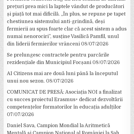
prețuri prea mici la laptele vândut de producători
și piață tot mai dificilă. „În plus, se repune pe tapet
chestiunea sistemului anti-grindină, deși
fermierii au spus foarte clar că acest sistem a adus
numai nenorociri”, susține Vasilică Pamfil, unul
din liderii fermierilor vrânceni
08/07/2026
Se prelungesc contractele pentru parcările
rezidențiale din Municipiul Focșani
08/07/2026
AI Citizens mai are două luni până la începutul
unui nou sezon.
08/07/2026
COMUNICAT DE PRESĂ: Asociația NOI a finalizat
cu succes proiectul Erasmus+ dedicat dezvoltării
competențelor formatorilor în educația adulților
07/07/2026
Daniel Sava, Campion Mondial la Aritmetică
Mentală și Campion Național al României la Șah