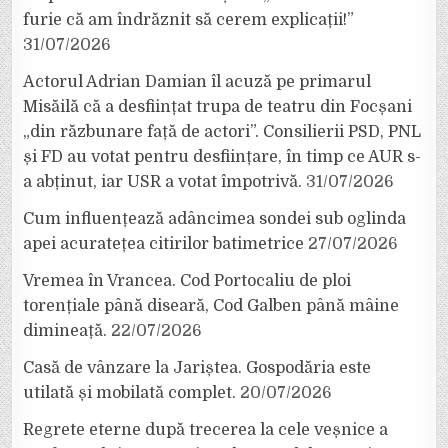
furie că am îndrăznit să cerem explicații!”
31/07/2026
Actorul Adrian Damian îl acuză pe primarul
Misăilă că a desființat trupa de teatru din Focșani
„din răzbunare față de actori”. Consilierii PSD, PNL
și FD au votat pentru desființare, în timp ce AUR s-
a abținut, iar USR a votat împotrivă.
31/07/2026
Cum influențează adâncimea sondei sub oglinda
apei acuratețea citirilor batimetrice
27/07/2026
Vremea în Vrancea. Cod Portocaliu de ploi
torențiale până diseară, Cod Galben până mâine
dimineață.
22/07/2026
Casă de vânzare la Jariștea. Gospodăria este
utilată și mobilată complet.
20/07/2026
Regrete eterne după trecerea la cele veșnice a