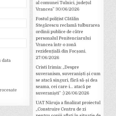
al comunei Tulnici, județul
Vrancea”
30/06/2026
Fostul polițist Cătălin
Stegărescu reclamă tulburarea
ordinii publice de către
personalul Penitenciarului
Vrancea într-o zonă
rezidențială din Focșani.
27/06/2026
u data
Cristi Irimia: „Despre
suveranism, suveraniști și cum
se atacă singuri, fără să-și dea
seama, cei care-i… atacă pe
rocesate
suveraniști” :)
26/06/2026
UAT Năruja a finalizat proiectul
„Construire Centru de zi
pentru copiii aflați în situație de