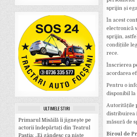
persoanelor 
sprijin și eg
În acest cont
electronică 
sprijin, ast
condițiile l
rece.
Înscrierea p
acordarea efi
Pentru o inf
disponibil 
Autoritățile
ULTIMELE ȘTIRI
distribuirea
Primarul Misăilă îi jignește pe
măsură de sp
actorii îndepărtați din Teatrul
Biroul de P
Pastia: „Ei gândesc ca niște