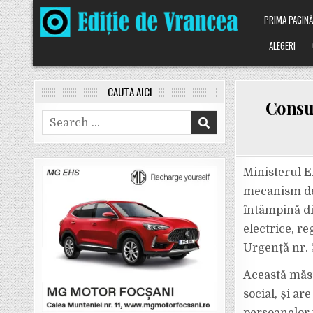
Skip
PRIMA PAGIN
to
content
ALEGERI
CAUTĂ AICI
Consum
Search
for:
Ministerul E
mecanism de 
întâmpină dif
electrice, r
Urgență nr. 
Această măsur
social, și ar