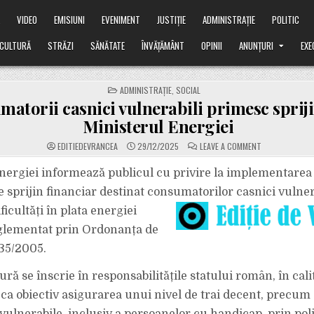
Ă
VIDEO
EMISIUNI
EVENIMENT
JUSTIȚIE
ADMINISTRAȚIE
POLITIC
CULTURĂ
STRĂZI
SĂNĂTATE
ÎNVĂȚĂMÂNT
OPINII
ANUNȚURI
EXE
POSTED
ADMINISTRAȚIE
,
SOCIAL
IN
atorii casnici vulnerabili primesc spriji
Ministerul Energiei
ON
EDITIEDEVRANCEA
29/12/2025
LEAVE A COMMENT
CONSUMATORI
CASNICI
VULNERABILI
nergiei informează publicul cu privire la implementarea
PRIMESC
SPRIJIN
sprijin financiar destinat consumatorilor casnici vulnera
DE
LA
icultăți în plata energiei
MINISTERUL
ENERGIEI
eglementat prin Ordonanța de
35/2005.
ă se înscrie în responsabilitățile statului român, în calit
e ca obiectiv asigurarea unui nivel de trai decent, precum 