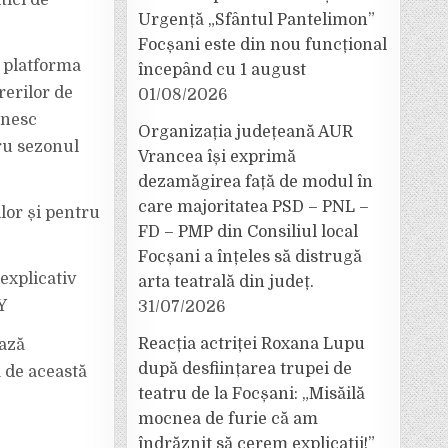
tici de
Urgență „Sfântul Pantelimon”
Focșani este din nou funcțional
e platforma
începând cu 1 august
rerilor de
01/08/2026
inesc
Organizația județeană AUR
tru sezonul
Vrancea își exprimă
dezamăgirea față de modul în
care majoritatea PSD – PNL –
lor și pentru
FD – PMP din Consiliul local
Focșani a înțeles să distrugă
explicativ
arta teatrală din județ.
Y
31/07/2026
Reacția actriței Roxana Lupu
ează
după desființarea trupei de
a de această
teatru de la Focșani: „Misăilă
mocnea de furie că am
îndrăznit să cerem explicații!”