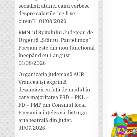
socialiști atunci când vorbesc
despre salariile ”ce li se
cuvin”!”
01/08/2026
RMN-ul Spitalului Județean de
Urgență „Sfântul Pantelimon”
Focșani este din nou funcțional
începând cu 1 august
01/08/2026
Organizația județeană AUR
Vrancea își exprimă
dezamăgirea față de modul în
care majoritatea PSD – PNL –
FD – PMP din Consiliul local
Focșani a înțeles să distrugă
arta teatrală din județ.
31/07/2026