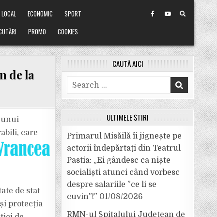
LOCAL
ECONOMIC
SPORT
CUTĂRI
PROMO
COOKIES
CAUTĂ AICI
n de la
Search
for:
I
ULTIMELE ȘTIRI
 unui
bili, care
Primarul Misăilă îi jignește pe
actorii îndepărtați din Teatrul
Pastia: „Ei gândesc ca niște
socialiști atunci când vorbesc
despre salariile ”ce li se
ate de stat
cuvin”!”
01/08/2026
și protecția
RMN-ul Spitalului Județean de