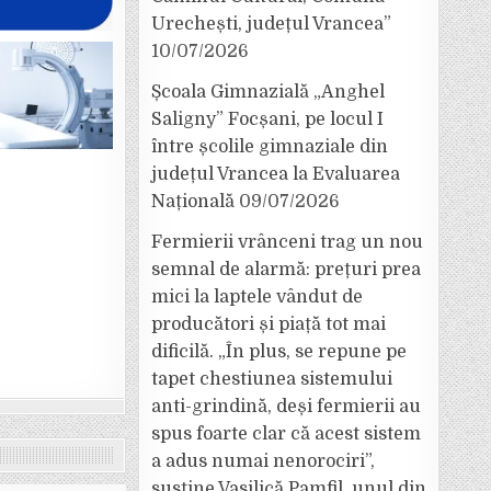
Urechești, județul Vrancea”
10/07/2026
Școala Gimnazială „Anghel
Saligny” Focșani, pe locul I
între școlile gimnaziale din
județul Vrancea la Evaluarea
Națională
09/07/2026
Fermierii vrânceni trag un nou
semnal de alarmă: prețuri prea
mici la laptele vândut de
producători și piață tot mai
dificilă. „În plus, se repune pe
tapet chestiunea sistemului
anti-grindină, deși fermierii au
spus foarte clar că acest sistem
a adus numai nenorociri”,
susține Vasilică Pamfil, unul din