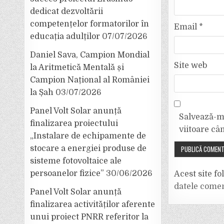
dedicat dezvoltării
competențelor formatorilor în
Email
*
educația adulților
07/07/2026
Daniel Sava, Campion Mondial
Site web
la Aritmetică Mentală și
Campion Național al României
la Șah
03/07/2026
Panel Volt Solar anunță
Salvează-mi
finalizarea proiectului
viitoare câ
„Instalare de echipamente de
stocare a energiei produse de
sisteme fotovoltaice ale
persoanelor fizice”
30/06/2026
Acest site f
datele comen
Panel Volt Solar anunță
finalizarea activităților aferente
unui proiect PNRR referitor la