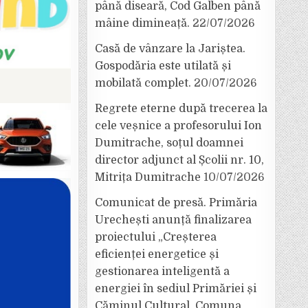
până diseară, Cod Galben până
mâine dimineață.
22/07/2026
Casă de vânzare la Jariștea.
Gospodăria este utilată și
mobilată complet.
20/07/2026
Regrete eterne după trecerea la
cele veșnice a profesorului Ion
Dumitrache, soțul doamnei
director adjunct al Școlii nr. 10,
Mitrița Dumitrache
10/07/2026
Comunicat de presă. Primăria
Urechești anunță finalizarea
proiectului „Creșterea
eficienței energetice și
gestionarea inteligentă a
energiei în sediul Primăriei și
Căminul Cultural, Comuna