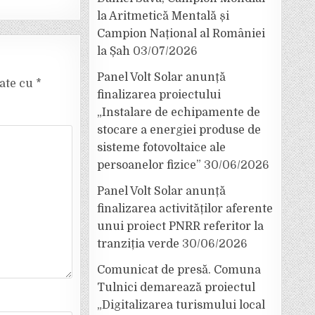
la Aritmetică Mentală și
Campion Național al României
la Șah
03/07/2026
Panel Volt Solar anunță
cate cu
*
finalizarea proiectului
„Instalare de echipamente de
stocare a energiei produse de
sisteme fotovoltaice ale
persoanelor fizice”
30/06/2026
Panel Volt Solar anunță
finalizarea activităților aferente
unui proiect PNRR referitor la
tranziția verde
30/06/2026
Comunicat de presă. Comuna
Tulnici demarează proiectul
„Digitalizarea turismului local