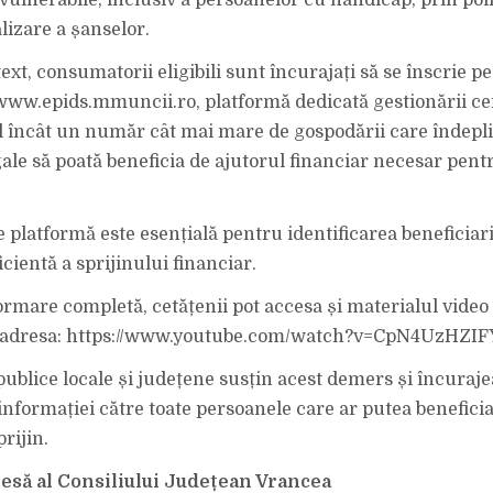
vulnerabile, inclusiv a persoanelor cu handicap, prin poli
alizare a șanselor.
ext, consumatorii eligibili sunt încurajați să se înscrie p
www.epids.mmuncii.ro, platformă dedicată gestionării ce
fel încât un număr cât mai mare de gospodării care îndepl
egale să poată beneficia de ajutorul financiar necesar pen
e platformă este esențială pentru identificarea beneficiari
cientă a sprijinului financiar.
ormare completă, cetățenii pot accesa și materialul video 
la adresa: https://www.youtube.com/watch?v=CpN4UzHZIF
 publice locale și județene susțin acest demers și încuraj
 informației către toate persoanele care ar putea benefici
rijin.
resă al Consiliului Județean Vrancea