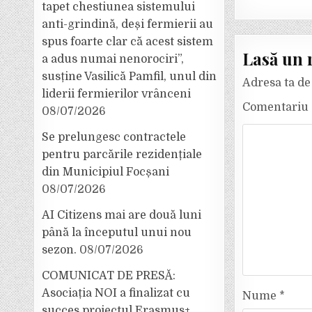
tapet chestiunea sistemului
anti-grindină, deși fermierii au
spus foarte clar că acest sistem
Lasă un 
a adus numai nenorociri”,
susține Vasilică Pamfil, unul din
Adresa ta de 
liderii fermierilor vrânceni
Comentariu
08/07/2026
Se prelungesc contractele
pentru parcările rezidențiale
din Municipiul Focșani
08/07/2026
AI Citizens mai are două luni
până la începutul unui nou
sezon.
08/07/2026
COMUNICAT DE PRESĂ:
Asociația NOI a finalizat cu
Nume
*
succes proiectul Erasmus+