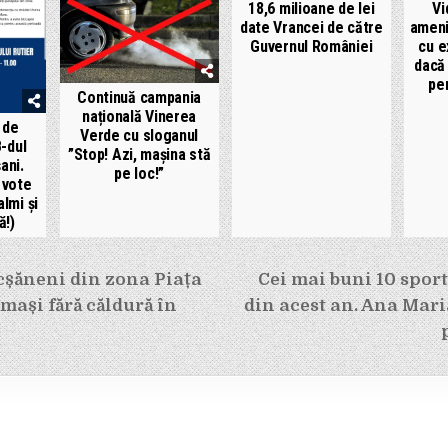
18,6 milioane de lei
Vi
date Vrancei de către
ameni
Guvernul României
cu e
dacă 
pen
Continuă campania
națională Vinerea
i de
Verde cu sloganul
B-dul
”Stop! Azi, mașina stă
ani.
pe loc!”
 vote
almi și
ă!)
e
cșăneni din zona Piața
Cei mai buni 10 spor
mași fără căldură în
din acest an. Ana Mari