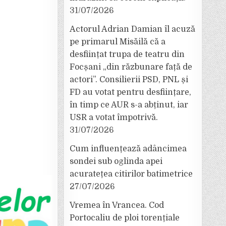
31/07/2026
Actorul Adrian Damian îl acuză
pe primarul Misăilă că a
desființat trupa de teatru din
Focșani „din răzbunare față de
actori”. Consilierii PSD, PNL și
FD au votat pentru desființare,
în timp ce AUR s-a abținut, iar
USR a votat împotrivă.
31/07/2026
Cum influențează adâncimea
sondei sub oglinda apei
acuratețea citirilor batimetrice
27/07/2026
Vremea în Vrancea. Cod
Portocaliu de ploi torențiale