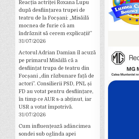
Reacția actriței Roxana Lupu
după desființarea trupei de
teatru de la Focșani: „Misăilă
mocnea de furie că am
îndrăznit să cerem explicații!”
31/07/2026
Actorul Adrian Damian îl acuză
pe primarul Misăilă că a
desființat trupa de teatru din
Focșani „din răzbunare față de
actori”. Consilierii PSD, PNL și
FD au votat pentru desființare,
în timp ce AUR s-a abținut, iar
USR a votat împotrivă.
31/07/2026
Cum influențează adâncimea
sondei sub oglinda apei