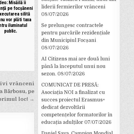
deo: Misăilă îi
liderii fermierilor vrânceni
nță pe focșăneni
xecutarea silită
08/07/2026
nu vor plăti taxa
tru iluminatul
Se prelungesc contractele
public.
pentru parcările rezidențiale
din Municipiul Focșani
08/07/2026
AI Citizens mai are două luni
până la începutul unui nou
sezon.
08/07/2026
tivi vrânceni
COMUNICAT DE PRESĂ:
a Bărbosu, pe
Asociația NOI a finalizat cu
primul loc! →
succes proiectul Erasmus+
dedicat dezvoltării
competențelor formatorilor în
educația adulților
07/07/2026
Daniel Sava, Campion Mondial