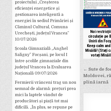
proiectului „Creșterea
eficienței energetice și
gestionarea inteligentă a
energiei în sediul Primăriei și
Căminul Cultural, Comuna
Noi restricți
Urechești, județul Vrancea”
circulație pe 
10/07/2026
Unirii din Focș
Keep calm and
Școala Gimnazială „Anghel
Misăilă! (Stați c
Saligny” Focșani, pe locul I
votați Misăil
între școlile gimnaziale din
Navigar
județul Vrancea la Evaluarea
← Sute de fo
Națională
09/07/2026
în
Moldovei, ră
articole
plină iarnă
Fermierii vrânceni trag un nou
semnal de alarmă: prețuri prea
mici la laptele vândut de
producători și piață tot mai
dificilă. „În plus, se repune pe