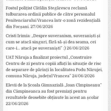
Fostul polițist Cătălin Stegărescu reclamă
tulburarea ordinii publice de către personalul
Penitenciarului Vrancea într-o zonă rezidențială
din Focșani.
27/06/2026
Cristi Irimia: „Despre suveranism, suveraniști și
cum se atacă singuri, fără să-și dea seama, cei
care-i… atacă pe suveraniști” :)
26/06/2026
UAT Năruja a finalizat proiectul „Construire
Centru de zi pentru copiii aflați în situație de risc
de separare de părinți în localitatea Podu Nărujei,
comuna Năruja, județul Vrancea”
24/06/2026
Elevii de la Școala Gimnazială „Ioan Cîmpineanu”
din Câmpineanca au fost premiați pentru
rezultatele deosebite obținute în acest an școlar
22/06/2026