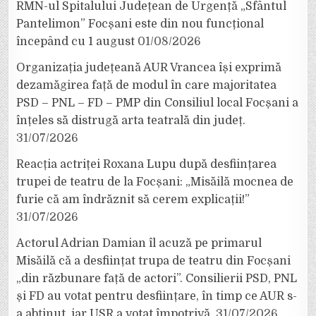
RMN-ul Spitalului Județean de Urgență „Sfântul
Pantelimon” Focșani este din nou funcțional
începând cu 1 august
01/08/2026
Organizația județeană AUR Vrancea își exprimă
dezamăgirea față de modul în care majoritatea
PSD – PNL – FD – PMP din Consiliul local Focșani a
înțeles să distrugă arta teatrală din județ.
31/07/2026
Reacția actriței Roxana Lupu după desființarea
trupei de teatru de la Focșani: „Misăilă mocnea de
furie că am îndrăznit să cerem explicații!”
31/07/2026
Actorul Adrian Damian îl acuză pe primarul
Misăilă că a desființat trupa de teatru din Focșani
„din răzbunare față de actori”. Consilierii PSD, PNL
și FD au votat pentru desființare, în timp ce AUR s-
a abținut, iar USR a votat împotrivă.
31/07/2026