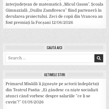
interjudețean de matematică „Micul Gauss”, Școala
Gimnazială „Duiliu Zamfirescu” fiind parteneră în
derularea proiectului. Zeci de copii din Vrancea au
fost premiați la Focșani
12/06/2026
CAUTĂ AICI
Search
for:
ULTIMELE ȘTIRI
Primarul Misăilă îi jignește pe actorii îndepărtați
din Teatrul Pastia: „Ei gândesc ca niște socialiști
atunci când vorbesc despre salariile ”ce li se
cuvin”!”
01/08/2026