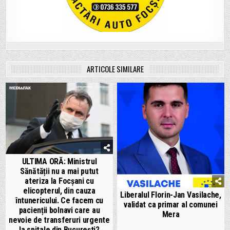
ARTICOLE SIMILARE
ULTIMA ORĂ: Ministrul
Sănătății nu a mai putut
ateriza la Focșani cu
elicopterul, din cauza
Liberalul Florin-Jan Vasilache,
întunericului. Ce facem cu
validat ca primar al comunei
pacienții bolnavi care au
Mera
nevoie de transferuri urgente
la spitale din București?