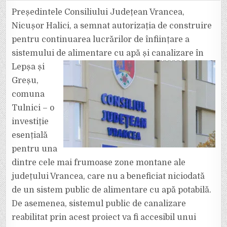
VRANCEA:
„LEPȘA
Președintele Consiliului Județean Vrancea,
ȘI
GREȘU:
Nicușor Halici, a semnat autorizația de construire
PRIMA
DATĂ
pentru continuarea lucrărilor de înființare a
ÎN
ISTORIE
sistemului de alimentare cu apă și canalizare în
CU
APĂ
POTABILĂ
Lepșa și
DINTR-
UN
Greșu,
SISTEM
PUBLIC
comuna
MODERN”
Tulnici – o
investiție
esențială
pentru una
dintre cele mai frumoase zone montane ale
județului Vrancea, care nu a beneficiat niciodată
de un sistem public de alimentare cu apă potabilă.
De asemenea, sistemul public de canalizare
reabilitat prin acest proiect va fi accesibil unui