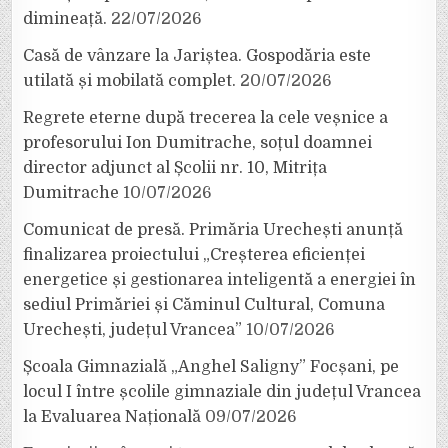
dimineață.
22/07/2026
Casă de vânzare la Jariștea. Gospodăria este
utilată și mobilată complet.
20/07/2026
Regrete eterne după trecerea la cele veșnice a
profesorului Ion Dumitrache, soțul doamnei
director adjunct al Școlii nr. 10, Mitrița
Dumitrache
10/07/2026
Comunicat de presă. Primăria Urechești anunță
finalizarea proiectului „Creșterea eficienței
energetice și gestionarea inteligentă a energiei în
sediul Primăriei și Căminul Cultural, Comuna
Urechești, județul Vrancea”
10/07/2026
Școala Gimnazială „Anghel Saligny” Focșani, pe
locul I între școlile gimnaziale din județul Vrancea
la Evaluarea Națională
09/07/2026