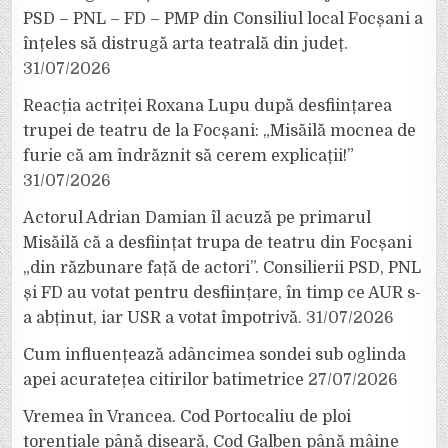
PSD – PNL – FD – PMP din Consiliul local Focșani a
înțeles să distrugă arta teatrală din județ.
31/07/2026
Reacția actriței Roxana Lupu după desființarea
trupei de teatru de la Focșani: „Misăilă mocnea de
furie că am îndrăznit să cerem explicații!”
31/07/2026
Actorul Adrian Damian îl acuză pe primarul
Misăilă că a desființat trupa de teatru din Focșani
„din răzbunare față de actori”. Consilierii PSD, PNL
și FD au votat pentru desființare, în timp ce AUR s-
a abținut, iar USR a votat împotrivă.
31/07/2026
Cum influențează adâncimea sondei sub oglinda
apei acuratețea citirilor batimetrice
27/07/2026
Vremea în Vrancea. Cod Portocaliu de ploi
torențiale până diseară, Cod Galben până mâine