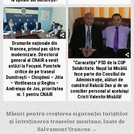
Drumurile naționale din
Vrancea, primul pas către
modernizare. Directorul
general al CNAIR a venit
”Caracatița” PSD de la CUP
astăzi la Focșani. Punctele
Salubritate. Nașul lui Misăilă
critice de pe traseul
face parte din Consiliul de
Dumitrești – Chiojdeni – Jitia
Administrație, alături de
– Vintileasca și Reghiu –
cumătrul Ralucăi Dan și de un
Andreiașu de Jos, prioritatea
consilier personal al aceluiași
nr. 1 pentru CNAIR
Cristi Valentin Misăilă!
Navigare
Măsuri pentru creșterea siguranței turiștilor
și întreținerea traseelor montane, luate de
în
Salvamont Vrancea →