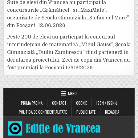
Sute de elevi din Vrancea au participat la
concursurile „Grămăticel” și „MaxiMate”,
organizate de Școala Gimnazială „Ștefan cel Mare”
din Focșani.
12/06/2026
Peste 200 de elevi au participat la concursul
interjudețean de matematică „Micul Gauss”, Școala
Gimnazială „Duiliu Zamfirescu” fiind parteneră în
derularea proiectului. Zeci de copii din Vrancea au
fost premiați la Focșani
12/06/2026
MENU
PRIMA PAGINĂ
CONTACT
COOKIE
ISSN / ISSN-L
POLITICĂ DE CONFIDENȚIALITATE
PUBLICITATE
REDACȚIA