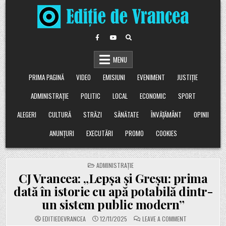
Skip
to
content
MENU
PRIMA PAGINĂ
VIDEO
EMISIUNI
EVENIMENT
JUSTIȚIE
ADMINISTRAȚIE
POLITIC
LOCAL
ECONOMIC
SPORT
ALEGERI
CULTURĂ
STRĂZI
SĂNĂTATE
ÎNVĂȚĂMÂNT
OPINII
ANUNȚURI
EXECUTĂRI
PROMO
COOKIES
POSTED
ADMINISTRAȚIE
IN
CJ Vrancea: „Lepșa și Greșu: prima
dată în istorie cu apă potabilă dintr-
un sistem public modern”
ON
EDITIEDEVRANCEA
12/11/2025
LEAVE A COMMENT
CJ