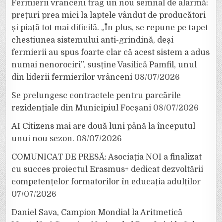
Fermierii vrânceni trag un nou semnal de alarmă:
prețuri prea mici la laptele vândut de producători
și piață tot mai dificilă. „În plus, se repune pe tapet
chestiunea sistemului anti-grindină, deși
fermierii au spus foarte clar că acest sistem a adus
numai nenorociri”, susține Vasilică Pamfil, unul
din liderii fermierilor vrânceni
08/07/2026
Se prelungesc contractele pentru parcările
rezidențiale din Municipiul Focșani
08/07/2026
AI Citizens mai are două luni până la începutul
unui nou sezon.
08/07/2026
COMUNICAT DE PRESĂ: Asociația NOI a finalizat
cu succes proiectul Erasmus+ dedicat dezvoltării
competențelor formatorilor în educația adulților
07/07/2026
Daniel Sava, Campion Mondial la Aritmetică