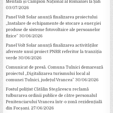
Mentală și Campion Național al României la Șah
03/07/2026
Panel Volt Solar anunță finalizarea proiectului
„Instalare de echipamente de stocare a energiei
produse de sisteme fotovoltaice ale persoanelor
fizice”
30/06/2026
Panel Volt Solar anunță finalizarea activităților
aferente unui proiect PNRR referitor la tranziția
verde
30/06/2026
Comunicat de presă. Comuna Tulnici demarează
proiectul „Digitalizarea turismului local al
comunei Tulnici, județul Vrancea”
30/06/2026
Fostul polițist Cătălin Stegărescu reclamă
tulburarea ordinii publice de către personalul
Penitenciarului Vrancea într-o zonă rezidențială
din Focșani.
27/06/2026