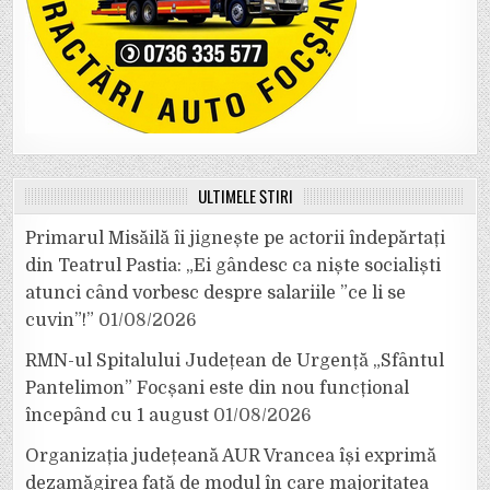
ULTIMELE ȘTIRI
Primarul Misăilă îi jignește pe actorii îndepărtați
din Teatrul Pastia: „Ei gândesc ca niște socialiști
atunci când vorbesc despre salariile ”ce li se
cuvin”!”
01/08/2026
RMN-ul Spitalului Județean de Urgență „Sfântul
Pantelimon” Focșani este din nou funcțional
începând cu 1 august
01/08/2026
Organizația județeană AUR Vrancea își exprimă
dezamăgirea față de modul în care majoritatea