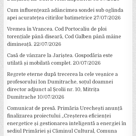
Cum influențează adâncimea sondei sub oglinda
apei acuratețea citirilor batimetrice
27/07/2026
Vremea în Vrancea. Cod Portocaliu de ploi
torențiale până diseară, Cod Galben până mâine
dimineață.
22/07/2026
Casă de vânzare la Jariștea. Gospodăria este
utilată și mobilată complet.
20/07/2026
Regrete eterne după trecerea la cele veșnice a
profesorului Ion Dumitrache, soțul doamnei
director adjunct al Școlii nr. 10, Mitrița
Dumitrache
10/07/2026
Comunicat de presă. Primăria Urechești anunță
finalizarea proiectului „Creșterea eficienței
energetice și gestionarea inteligentă a energiei în
sediul Primăriei și Căminul Cultural, Comuna