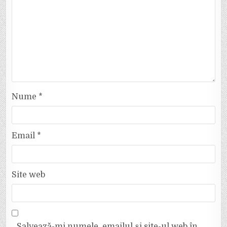
Nume
*
Email
*
Site web
Salvează-mi numele, emailul și site-ul web în