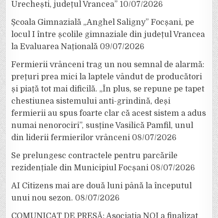
Urechești, județul Vrancea”
10/07/2026
Școala Gimnazială „Anghel Saligny” Focșani, pe
locul I între școlile gimnaziale din județul Vrancea
la Evaluarea Națională
09/07/2026
Fermierii vrânceni trag un nou semnal de alarmă:
prețuri prea mici la laptele vândut de producători
și piață tot mai dificilă. „În plus, se repune pe tapet
chestiunea sistemului anti-grindină, deși
fermierii au spus foarte clar că acest sistem a adus
numai nenorociri”, susține Vasilică Pamfil, unul
din liderii fermierilor vrânceni
08/07/2026
Se prelungesc contractele pentru parcările
rezidențiale din Municipiul Focșani
08/07/2026
AI Citizens mai are două luni până la începutul
unui nou sezon.
08/07/2026
COMUNICAT DE PRESĂ: Asociația NOI a finalizat