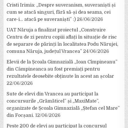
Cristi Irimia: „Despre suveranism, suveraniști și
cum se atacă singuri, fără să-și dea seama, cei
care-i… atacă pe suveraniști” :)
26/06/2026
UAT Năruja a finalizat proiectul „Construire
Centru de zi pentru copiii aflați în situație de risc
de separare de părinți în localitatea Podu Nărujei,
comuna Năruja, județul Vrancea”
24/06/2026
Elevii de la Școala Gimnazială „Ioan Cîmpineanu”
din Câmpineanca au fost premiați pentru
rezultatele deosebite obținute în acest an școlar
22/06/2026
Sute de elevi din Vrancea au participat la
concursurile „Grămăticel” și „MaxiMate”,
organizate de Școala Gimnazială „Ștefan cel Mare”
din Focșani.
12/06/2026
Peste 200 de elevi au participat la concursul