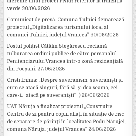
aferente unui proiect PNRR referitor la tranziția
verde
30/06/2026
Comunicat de presă. Comuna Tulnici demarează
proiectul „Digitalizarea turismului local al
comunei Tulnici, județul Vrancea”
30/06/2026
Fostul polițist Cătălin Stegărescu reclamă
tulburarea ordinii publice de către personalul
Penitenciarului Vrancea într-o zonă rezidențială
din Focșani.
27/06/2026
Cristi Irimia: „Despre suveranism, suveraniști și
cum se atacă singuri, fără să-și dea seama, cei
care-i… atacă pe suveraniști” :)
26/06/2026
UAT Năruja a finalizat proiectul „Construire
Centru de zi pentru copiii aflați în situație de risc
de separare de părinți în localitatea Podu Nărujei,
comuna Năruja, județul Vrancea”
24/06/2026