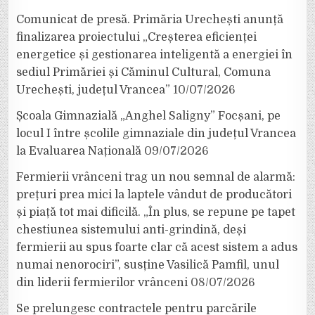
Comunicat de presă. Primăria Urechești anunță
finalizarea proiectului „Creșterea eficienței
energetice și gestionarea inteligentă a energiei în
sediul Primăriei și Căminul Cultural, Comuna
Urechești, județul Vrancea”
10/07/2026
Școala Gimnazială „Anghel Saligny” Focșani, pe
locul I între școlile gimnaziale din județul Vrancea
la Evaluarea Națională
09/07/2026
Fermierii vrânceni trag un nou semnal de alarmă:
prețuri prea mici la laptele vândut de producători
și piață tot mai dificilă. „În plus, se repune pe tapet
chestiunea sistemului anti-grindină, deși
fermierii au spus foarte clar că acest sistem a adus
numai nenorociri”, susține Vasilică Pamfil, unul
din liderii fermierilor vrânceni
08/07/2026
Se prelungesc contractele pentru parcările