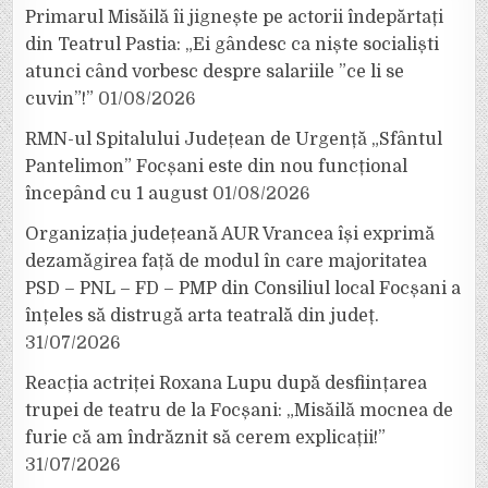
Primarul Misăilă îi jignește pe actorii îndepărtați
din Teatrul Pastia: „Ei gândesc ca niște socialiști
atunci când vorbesc despre salariile ”ce li se
cuvin”!”
01/08/2026
RMN-ul Spitalului Județean de Urgență „Sfântul
Pantelimon” Focșani este din nou funcțional
începând cu 1 august
01/08/2026
Organizația județeană AUR Vrancea își exprimă
dezamăgirea față de modul în care majoritatea
PSD – PNL – FD – PMP din Consiliul local Focșani a
înțeles să distrugă arta teatrală din județ.
31/07/2026
Reacția actriței Roxana Lupu după desființarea
trupei de teatru de la Focșani: „Misăilă mocnea de
furie că am îndrăznit să cerem explicații!”
31/07/2026