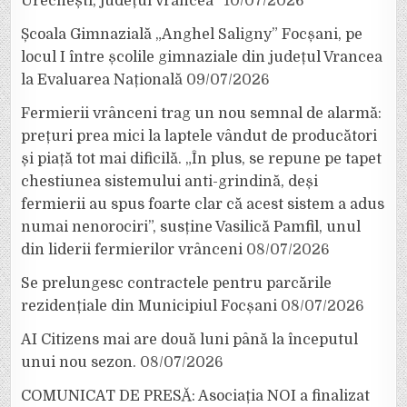
Urechești, județul Vrancea”
10/07/2026
Școala Gimnazială „Anghel Saligny” Focșani, pe
locul I între școlile gimnaziale din județul Vrancea
la Evaluarea Națională
09/07/2026
Fermierii vrânceni trag un nou semnal de alarmă:
prețuri prea mici la laptele vândut de producători
și piață tot mai dificilă. „În plus, se repune pe tapet
chestiunea sistemului anti-grindină, deși
fermierii au spus foarte clar că acest sistem a adus
numai nenorociri”, susține Vasilică Pamfil, unul
din liderii fermierilor vrânceni
08/07/2026
Se prelungesc contractele pentru parcările
rezidențiale din Municipiul Focșani
08/07/2026
AI Citizens mai are două luni până la începutul
unui nou sezon.
08/07/2026
COMUNICAT DE PRESĂ: Asociația NOI a finalizat