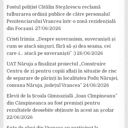
Fostul polițist Cătălin Stegărescu reclamă
tulburarea ordinii publice de către personalul
Penitenciarului Vrancea într-o zonă rezidențială
din Focșani.
27/06/2026
Cristi Irimia: „Despre suveranism, suveraniști și
cum se atacă singuri, fără să-și dea seama, cei
care-i… atacă pe suveraniști” :)
26/06/2026
UAT Năruja a finalizat proiectul „Construire
Centru de zi pentru copiii aflați în situație de risc
de separare de părinți în localitatea Podu Nărujei,
comuna Năruja, județul Vrancea”
24/06/2026
Elevii de la Școala Gimnazială „Ioan Cîmpineanu”
din Câmpineanca au fost premiați pentru
rezultatele deosebite obținute în acest an școlar
22/06/2026