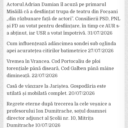
Actorul Adrian Damian îl acuză pe primarul
Misăilă că a desființat trupa de teatru din Focșani
„din răzbunare față de actori”. Consilierii PSD, PNL
și FD au votat pentru desființare, în timp ce AUR s-
a abținut, iar USR a votat împotrivă.
31/07/2026
Cum influențează adâncimea sondei sub oglinda
apei acuratețea citirilor batimetrice
27/07/2026
Vremea în Vrancea. Cod Portocaliu de ploi
torențiale până diseară, Cod Galben până mâine
dimineață.
22/07/2026
Casă de vânzare la Jariștea. Gospodăria este
utilată și mobilată complet.
20/07/2026
Regrete eterne după trecerea la cele veșnice a
profesorului Ion Dumitrache, soțul doamnei
director adjunct al Școlii nr. 10, Mitrița
Dumitrache
10/07/2026