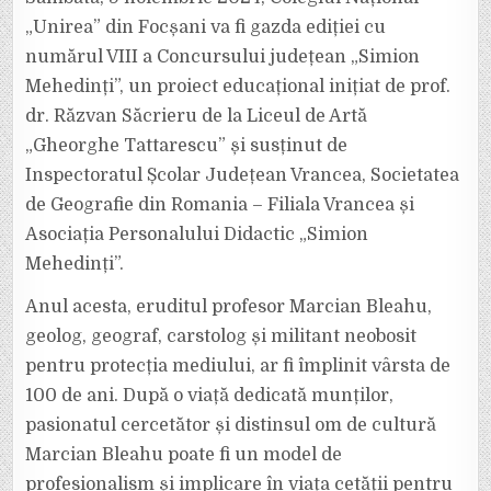
LA
FOCȘANI
„Unirea” din Focșani va fi gazda ediției cu
numărul VIII a Concursului județean „Simion
Mehedinți”, un proiect educațional inițiat de prof.
dr. Răzvan Săcrieru de la Liceul de Artă
„Gheorghe Tattarescu” și susținut de
Inspectoratul Școlar Județean Vrancea, Societatea
de Geografie din Romania – Filiala Vrancea și
Asociația Personalului Didactic „Simion
Mehedinți”.
Anul acesta, eruditul profesor Marcian Bleahu,
geolog, geograf, carstolog și militant neobosit
pentru protecția mediului, ar fi împlinit vârsta de
100 de ani. După o viață dedicată munților,
pasionatul cercetător și distinsul om de cultură
Marcian Bleahu poate fi un model de
profesionalism și implicare în viața cetății pentru