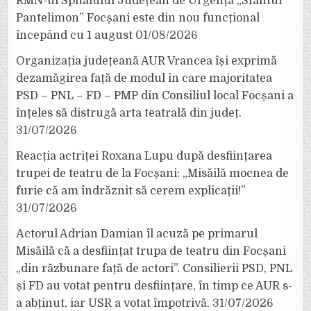
RMN-ul Spitalului Județean de Urgență „Sfântul
Pantelimon” Focșani este din nou funcțional
începând cu 1 august
01/08/2026
Organizația județeană AUR Vrancea își exprimă
dezamăgirea față de modul în care majoritatea
PSD – PNL – FD – PMP din Consiliul local Focșani a
înțeles să distrugă arta teatrală din județ.
31/07/2026
Reacția actriței Roxana Lupu după desființarea
trupei de teatru de la Focșani: „Misăilă mocnea de
furie că am îndrăznit să cerem explicații!”
31/07/2026
Actorul Adrian Damian îl acuză pe primarul
Misăilă că a desființat trupa de teatru din Focșani
„din răzbunare față de actori”. Consilierii PSD, PNL
și FD au votat pentru desființare, în timp ce AUR s-
a abținut, iar USR a votat împotrivă.
31/07/2026