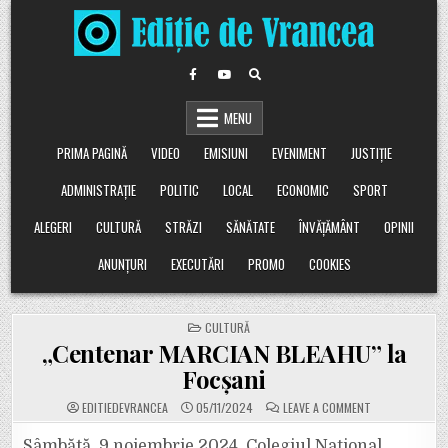
Skip
to
content
MENU
PRIMA PAGINĂ
VIDEO
EMISIUNI
EVENIMENT
JUSTIȚIE
ADMINISTRAȚIE
POLITIC
LOCAL
ECONOMIC
SPORT
ALEGERI
CULTURĂ
STRĂZI
SĂNĂTATE
ÎNVĂȚĂMÂNT
OPINII
ANUNȚURI
EXECUTĂRI
PROMO
COOKIES
POSTED
CULTURĂ
IN
„Centenar MARCIAN BLEAHU” la
Focșani
ON
EDITIEDEVRANCEA
05/11/2024
LEAVE A COMMENT
„CENTENAR
MARCIAN
BLEAHU”
Sâmbătă, 9 noiembrie 2024, Colegiul Național