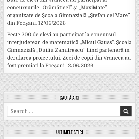
Sute de elevi din Vrancea au participat la
concursurile „Grămăticel” și „MaxiMate”,
organizate de Școala Gimnazială „Ștefan cel Mare”
din Focșani.
12/06/2026
Peste 200 de elevi au participat la concursul
interjudețean de matematică „Micul Gauss”, Școala
Gimnazială „Duiliu Zamfirescu” fiind parteneră în
derularea proiectului. Zeci de copii din Vrancea au
fost premiați la Focșani
12/06/2026
CAUTĂ AICI
Search
for:
ULTIMELE ȘTIRI