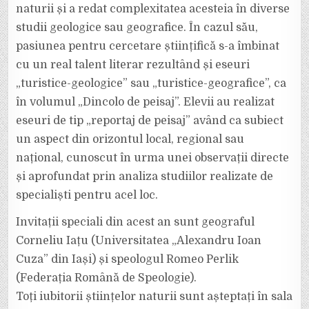
naturii și a redat complexitatea acesteia în diverse
studii geologice sau geografice. În cazul său,
pasiunea pentru cercetare științifică s-a îmbinat
cu un real talent literar rezultând și eseuri
„turistice-geologice” sau „turistice-geografice”, ca
în volumul „Dincolo de peisaj”. Elevii au realizat
eseuri de tip „reportaj de peisaj” având ca subiect
un aspect din orizontul local, regional sau
național, cunoscut în urma unei observații directe
și aprofundat prin analiza studiilor realizate de
specialiști pentru acel loc.
Invitații speciali din acest an sunt geograful
Corneliu Iațu (Universitatea „Alexandru Ioan
Cuza” din Iași) și speologul Romeo Perlik
(Federația Română de Speologie).
Toți iubitorii științelor naturii sunt așteptați în sala