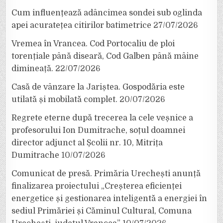
Cum influențează adâncimea sondei sub oglinda
apei acuratețea citirilor batimetrice
27/07/2026
Vremea în Vrancea. Cod Portocaliu de ploi
torențiale până diseară, Cod Galben până mâine
dimineață.
22/07/2026
Casă de vânzare la Jariștea. Gospodăria este
utilată și mobilată complet.
20/07/2026
Regrete eterne după trecerea la cele veșnice a
profesorului Ion Dumitrache, soțul doamnei
director adjunct al Școlii nr. 10, Mitrița
Dumitrache
10/07/2026
Comunicat de presă. Primăria Urechești anunță
finalizarea proiectului „Creșterea eficienței
energetice și gestionarea inteligentă a energiei în
sediul Primăriei și Căminul Cultural, Comuna