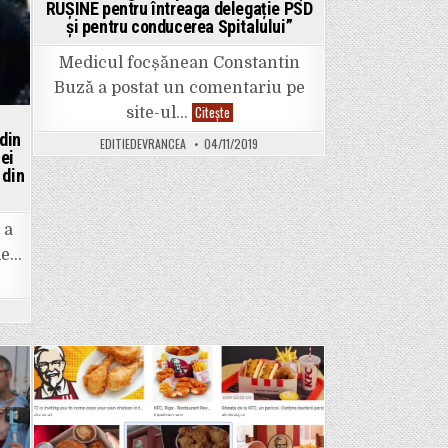
RUȘINE pentru întreaga delegație PSD
și pentru conducerea Spitalului”
Medicul focșănean Constantin
Buză a postat un comentariu pe
Medicul
Citește
site-ul…
Constantin
Buză
 din
EDITIEDEVRANCEA
04/11/2019
este
iei
categoric
 din
după
vizita
PSD
la
bebelușii
 a
din
spital:
de…
”Toți
adulții
pot
fi
purtători
sănătoși
de
microbi
în
Posted
căile
aeriene
in
superioare
(nasofaringe),
microb