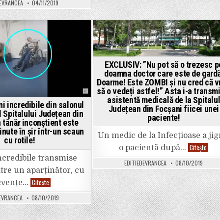
DEVRANCEA
04/11/2019
Cîrlan
se
amuză
pe
baza
știrii
Posted
cu
ministrul
in
Sănătății
care
EXCLUSIV: ”Nu pot să o trezesc p
ține
doamna doctor care este de gardă
în
Doarme! Este ZOMBI și nu cred că v
brațe
un
să o vedeți astfel!” Asta i-a transm
nou-
asistentă medicală de la Spitalu
născut
i incredibile din salonul
fără
Județean din Focșani fiicei unei
l Spitalului Județean din
mască
paciente!
de
 tânăr inconștient este
protecție,
nute în șir într-un scaun
fără
Un medic de la Infecțioase a jig
cu rotile!
mănuși,
venită
EXCL
Citește
o pacientă după…
direct
”Nu
ncredibile transmise
de
pot
EDITIEDEVRANCEA
08/10/2019
pe
să
ătre un aparținător, cu
câmpul
o
de
trez
VIDEO:
Citește
cvențe…
la
pe
Imagini
Dumbrăveni!
doam
incredibile
docto
EVRANCEA
08/10/2019
din
care
salonul
este
de
de
Urgențe