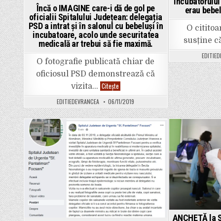
incubatorului
Încă o IMAGINE care-i dă de gol pe
erau bebel
oficialii Spitalului Județean: delegația
PSD a intrat și în salonul cu bebeluși în
O cititoa
incubatoare, acolo unde securitatea
susține c
medicală ar trebui să fie maximă.
EDITIE
O fotografie publicată chiar de
oficiosul PSD demonstrează că
Încă
Citește
vizita…
o
IMAGINE
EDITIEDEVRANCEA
06/11/2019
care-
i
dă
de
gol
pe
Posted
Pos
oficialii
Spitalului
in
in
Județean:
delegația
PSD
a
intrat
și
în
salonul
cu
bebeluși
ANCHETĂ la SP
în