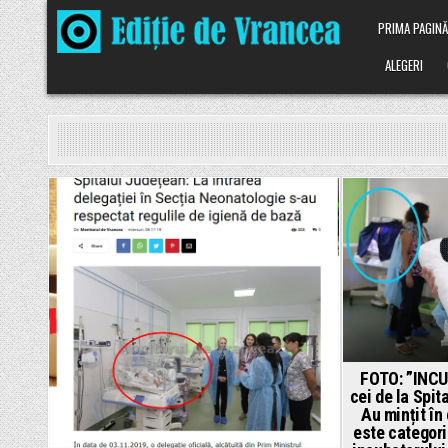
Skip
PRIMA PAGIN
to
content
ALEGERI
Posted
Pos
in
in
FOTO: ”INCU
cei de la Spit
Au mințit în
este categori