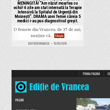
MENINGITĂ! ”Am văzut moartea cu
ochii! 6 zile am stat internată la Terapie
Intensivă la Spitalul de Urgență din
Moinești”. DRAMA unei femei căreia 5
medici i-au pus diagnosticul greșit.
O femeie din Vrancea, de 37 de ani,
INCREDIBIL:
Citește
susține că…
Trimisă
acasă
EDITIEDEVRANCEA
15/10/2019
de
la
Spitalul
Județean
Paginație
Focșani,
deși
avea
articole
MENINGITĂ!
”Am
văzut
PRIMA PAGINĂ
C
moartea
cu
ochii!
6
zile
am
stat
internată
PAGINI
la
Terapie
Intensivă