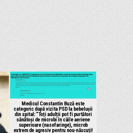
Posted
in
Medicul Constantin Buză este
categoric după vizita PSD la bebelușii
din spital: ”Toți adulții pot fi purtători
sănătoși de microbi în căile aeriene
superioare (nasofaringe), microb
extrem de agresiv pentru nou-născuți!