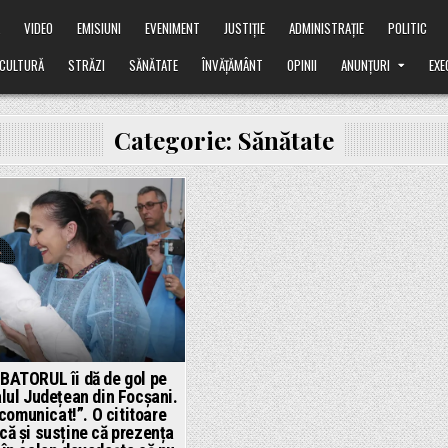
Ă
VIDEO
EMISIUNI
EVENIMENT
JUSTIȚIE
ADMINISTRAȚIE
POLITIC
CULTURĂ
STRĂZI
SĂNĂTATE
ÎNVĂȚĂMÂNT
OPINII
ANUNȚURI
EXE
Categorie:
Sănătate
ted
BATORUL îi dă de gol pe
alul Județean din Focșani.
 comunicat!”. O cititoare
că și susține că prezența