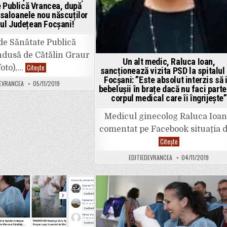
dovedește
 Publică Vrancea, după
că
 saloanele nou născuților
nu
lul Județean Focșani!
erau
bebeluși
gata
 de Sănătate Publică
de
externare.
ndusă de Cătălin Graur
Un alt medic, Raluca Ioan,
ANCHETĂ
Citește
foto),…
sancționează vizita PSD la spitalul
la
Focșani: ”Este absolut interzis să 
SPITAL,
DEVRANCEA
05/11/2019
făcută
bebelușii în brațe dacă nu faci parte
de
corpul medical care îi îngrijește”
Direcția
de
Sănătate
Medicul ginecolog Raluca Ioan
Publică
Vrancea,
comentat pe Facebook situația 
după
vizita
Un
Citește
PSD
alt
în
medic,
EDITIEDEVRANCEA
04/11/2019
saloanele
Raluca
nou
Ioan,
născuților
sancționează
din
vizita
Spitalul
PSD
Județean
la
ted
Posted
Focșani!
spitalul
din
in
Focșani:
”Este
absolut