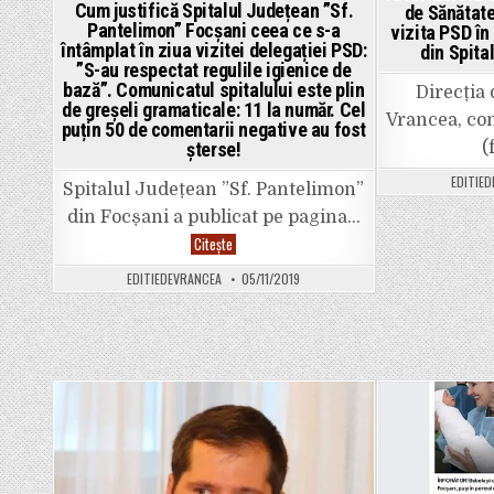
Cum justifică Spitalul Județean ”Sf.
de Sănătate
incubatoare,
acolo
Pantelimon” Focșani ceea ce s-a
vizita PSD în
unde
întâmplat în ziua vizitei delegației PSD:
din Spita
securitatea
”S-au respectat regulile igienice de
medicală
ar
bază”. Comunicatul spitalului este plin
Direcția
trebui
de greșeli gramaticale: 11 la număr. Cel
să
Vrancea, co
fie
puțin 50 de comentarii negative au fost
maximă.
șterse!
(
EDITIE
Spitalul Județean ”Sf. Pantelimon”
din Focșani a publicat pe pagina…
Cum
Citește
justifică
Spitalul
EDITIEDEVRANCEA
05/11/2019
Județean
”Sf.
Pantelimon”
Focșani
ceea
ce
s-
a
întâmplat
în
Posted
Pos
ziua
vizitei
in
in
delegației
PSD:
”S-