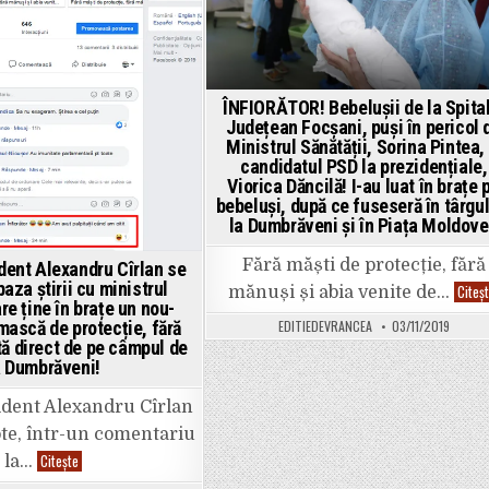
interzis
să
iei
bebelușii
în
brațe
dacă
ÎNFIORĂTOR! Bebelușii de la Spita
nu
Județean Focșani, puși în pericol 
faci
parte
Ministrul Sănătății, Sorina Pintea, 
din
candidatul PSD la prezidențiale,
corpul
medical
Viorica Dăncilă! I-au luat în brațe 
care
bebeluși, după ce fuseseră în târgu
îi
la Dumbrăveni și în Piața Moldove
îngrijește”
Fără măști de protecție, fără
dent Alexandru Cîrlan se
aza știrii cu ministrul
Citeș
mănuși și abia venite de…
re ține în brațe un nou-
EDITIEDEVRANCEA
03/11/2019
mască de protecție, fără
tă direct de pe câmpul de
a Dumbrăveni!
ident Alexandru Cîrlan
te, într-un comentariu
Medicul
Citește
la…
rezident
Alexandru