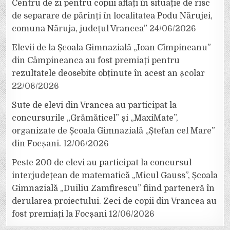
Centru de zi pentru copiii aflați în situație de risc
de separare de părinți în localitatea Podu Nărujei,
comuna Năruja, județul Vrancea”
24/06/2026
Elevii de la Școala Gimnazială „Ioan Cîmpineanu”
din Câmpineanca au fost premiați pentru
rezultatele deosebite obținute în acest an școlar
22/06/2026
Sute de elevi din Vrancea au participat la
concursurile „Grămăticel” și „MaxiMate”,
organizate de Școala Gimnazială „Ștefan cel Mare”
din Focșani.
12/06/2026
Peste 200 de elevi au participat la concursul
interjudețean de matematică „Micul Gauss”, Școala
Gimnazială „Duiliu Zamfirescu” fiind parteneră în
derularea proiectului. Zeci de copii din Vrancea au
fost premiați la Focșani
12/06/2026