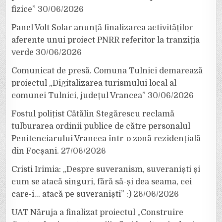
fizice”
30/06/2026
Panel Volt Solar anunță finalizarea activităților
aferente unui proiect PNRR referitor la tranziția
verde
30/06/2026
Comunicat de presă. Comuna Tulnici demarează
proiectul „Digitalizarea turismului local al
comunei Tulnici, județul Vrancea”
30/06/2026
Fostul polițist Cătălin Stegărescu reclamă
tulburarea ordinii publice de către personalul
Penitenciarului Vrancea într-o zonă rezidențială
din Focșani.
27/06/2026
Cristi Irimia: „Despre suveranism, suveraniști și
cum se atacă singuri, fără să-și dea seama, cei
care-i… atacă pe suveraniști” :)
26/06/2026
UAT Năruja a finalizat proiectul „Construire