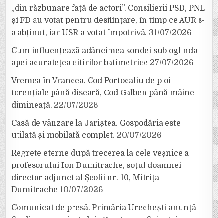
„din răzbunare față de actori”. Consilierii PSD, PNL
și FD au votat pentru desființare, în timp ce AUR s-
a abținut, iar USR a votat împotrivă.
31/07/2026
Cum influențează adâncimea sondei sub oglinda
apei acuratețea citirilor batimetrice
27/07/2026
Vremea în Vrancea. Cod Portocaliu de ploi
torențiale până diseară, Cod Galben până mâine
dimineață.
22/07/2026
Casă de vânzare la Jariștea. Gospodăria este
utilată și mobilată complet.
20/07/2026
Regrete eterne după trecerea la cele veșnice a
profesorului Ion Dumitrache, soțul doamnei
director adjunct al Școlii nr. 10, Mitrița
Dumitrache
10/07/2026
Comunicat de presă. Primăria Urechești anunță