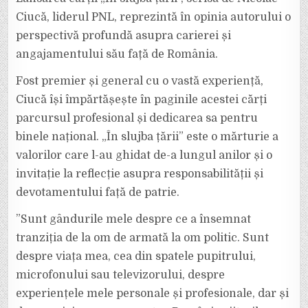
CIUCĂ,
ANUNȚATĂ
Ciucă, liderul PNL, reprezintă în opinia autorului o
DE
UN
perspectivă profundă asupra carierei și
CLIP
CU
angajamentului său față de România.
SCENE
DE
PE
FRONT
Fost premier și general cu o vastă experiență,
Ciucă își împărtășește în paginile acestei cărți
parcursul profesional și dedicarea sa pentru
binele național. „În slujba țării” este o mărturie a
valorilor care l-au ghidat de-a lungul anilor și o
invitație la reflecție asupra responsabilității și
devotamentului față de patrie.
”Sunt gândurile mele despre ce a însemnat
tranziția de la om de armată la om politic. Sunt
despre viața mea, cea din spatele pupitrului,
microfonului sau televizorului, despre
experiențele mele personale și profesionale, dar și