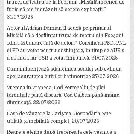
trupei de teatru de la Focșani: „Misăilă mocnea de
furie că am îndrăznit să cerem explicații!”
31/07/2026
Actorul Adrian Damian îl acuză pe primarul
Misăilă că a desființat trupa de teatru din Focșani
„din răzbunare față de actori”. Consilierii PSD, PNL
și FD au votat pentru desființare, în timp ce AUR s-
a abținut, iar USR a votat împotrivă.
31/07/2026
Cum influențează adâncimea sondei sub oglinda
apei acuratețea citirilor batimetrice
27/07/2026
Vremea în Vrancea. Cod Portocaliu de ploi
torențiale până diseară, Cod Galben până mâine
dimineață.
22/07/2026
Casă de vânzare la Jariștea. Gospodăria este
utilată și mobilată complet.
20/07/2026
Regrete eterne după trecerea la cele veșnice a