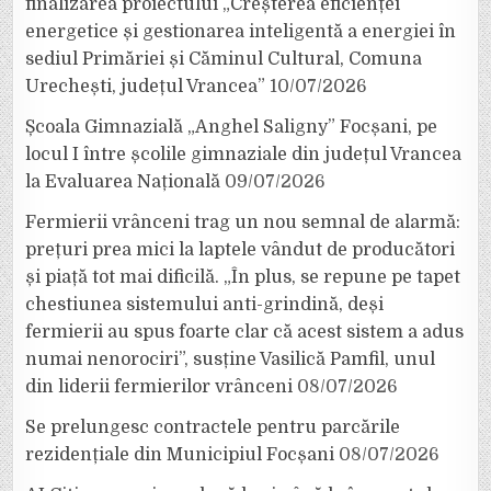
finalizarea proiectului „Creșterea eficienței
energetice și gestionarea inteligentă a energiei în
sediul Primăriei și Căminul Cultural, Comuna
Urechești, județul Vrancea”
10/07/2026
Școala Gimnazială „Anghel Saligny” Focșani, pe
locul I între școlile gimnaziale din județul Vrancea
la Evaluarea Națională
09/07/2026
Fermierii vrânceni trag un nou semnal de alarmă:
prețuri prea mici la laptele vândut de producători
și piață tot mai dificilă. „În plus, se repune pe tapet
chestiunea sistemului anti-grindină, deși
fermierii au spus foarte clar că acest sistem a adus
numai nenorociri”, susține Vasilică Pamfil, unul
din liderii fermierilor vrânceni
08/07/2026
Se prelungesc contractele pentru parcările
rezidențiale din Municipiul Focșani
08/07/2026