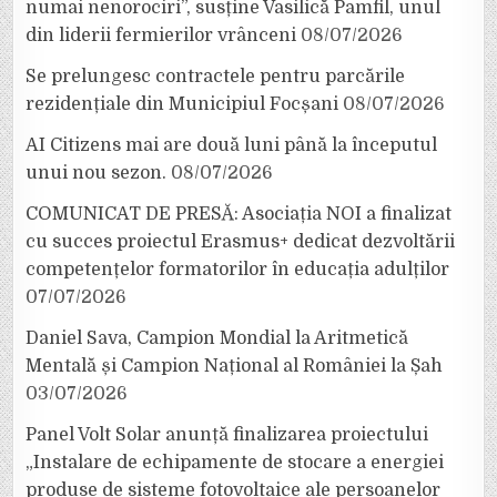
numai nenorociri”, susține Vasilică Pamfil, unul
din liderii fermierilor vrânceni
08/07/2026
Se prelungesc contractele pentru parcările
rezidențiale din Municipiul Focșani
08/07/2026
AI Citizens mai are două luni până la începutul
unui nou sezon.
08/07/2026
COMUNICAT DE PRESĂ: Asociația NOI a finalizat
cu succes proiectul Erasmus+ dedicat dezvoltării
competențelor formatorilor în educația adulților
07/07/2026
Daniel Sava, Campion Mondial la Aritmetică
Mentală și Campion Național al României la Șah
03/07/2026
Panel Volt Solar anunță finalizarea proiectului
„Instalare de echipamente de stocare a energiei
produse de sisteme fotovoltaice ale persoanelor