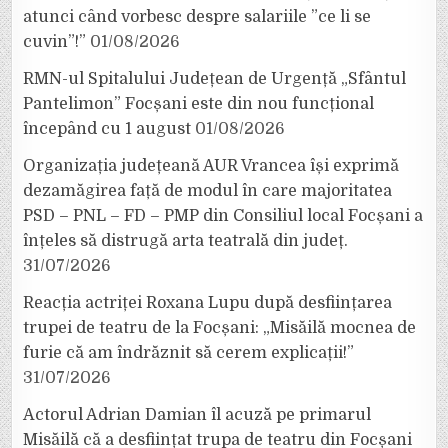
atunci când vorbesc despre salariile ”ce li se
cuvin”!”
01/08/2026
RMN-ul Spitalului Județean de Urgență „Sfântul
Pantelimon” Focșani este din nou funcțional
începând cu 1 august
01/08/2026
Organizația județeană AUR Vrancea își exprimă
dezamăgirea față de modul în care majoritatea
PSD – PNL – FD – PMP din Consiliul local Focșani a
înțeles să distrugă arta teatrală din județ.
31/07/2026
Reacția actriței Roxana Lupu după desființarea
trupei de teatru de la Focșani: „Misăilă mocnea de
furie că am îndrăznit să cerem explicații!”
31/07/2026
Actorul Adrian Damian îl acuză pe primarul
Misăilă că a desființat trupa de teatru din Focșani