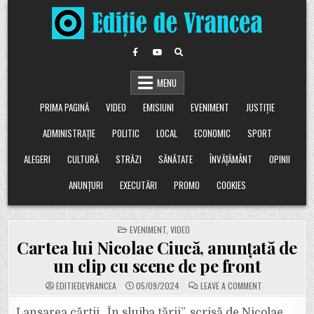
Skip
to
content
MENU
PRIMA PAGINĂ
VIDEO
EMISIUNI
EVENIMENT
JUSTIȚIE
ADMINISTRAȚIE
POLITIC
LOCAL
ECONOMIC
SPORT
ALEGERI
CULTURĂ
STRĂZI
SĂNĂTATE
ÎNVĂȚĂMÂNT
OPINII
ANUNȚURI
EXECUTĂRI
PROMO
COOKIES
POSTED
EVENIMENT
,
VIDEO
IN
Cartea lui Nicolae Ciucă, anunțată de
un clip cu scene de pe front
ON
EDITIEDEVRANCEA
05/09/2024
LEAVE A COMMENT
CARTEA
LUI
NICOLAE
Lansarea cărții „În slujba țării”, scrisă de Nicolae