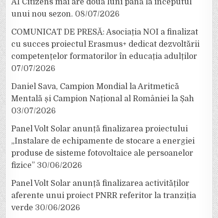
AI Citizens mai are două luni până la începutul
unui nou sezon.
08/07/2026
COMUNICAT DE PRESĂ: Asociația NOI a finalizat
cu succes proiectul Erasmus+ dedicat dezvoltării
competențelor formatorilor în educația adulților
07/07/2026
Daniel Sava, Campion Mondial la Aritmetică
Mentală și Campion Național al României la Șah
03/07/2026
Panel Volt Solar anunță finalizarea proiectului
„Instalare de echipamente de stocare a energiei
produse de sisteme fotovoltaice ale persoanelor
fizice”
30/06/2026
Panel Volt Solar anunță finalizarea activităților
aferente unui proiect PNRR referitor la tranziția
verde
30/06/2026