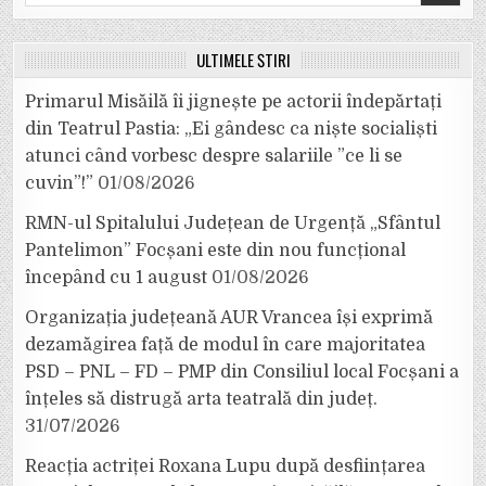
for:
ULTIMELE ȘTIRI
Primarul Misăilă îi jignește pe actorii îndepărtați
din Teatrul Pastia: „Ei gândesc ca niște socialiști
atunci când vorbesc despre salariile ”ce li se
cuvin”!”
01/08/2026
RMN-ul Spitalului Județean de Urgență „Sfântul
Pantelimon” Focșani este din nou funcțional
începând cu 1 august
01/08/2026
Organizația județeană AUR Vrancea își exprimă
dezamăgirea față de modul în care majoritatea
PSD – PNL – FD – PMP din Consiliul local Focșani a
înțeles să distrugă arta teatrală din județ.
31/07/2026
Reacția actriței Roxana Lupu după desființarea