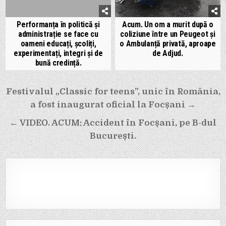
Performanța în politică și
Acum. Un om a murit după o
administrație se face cu
coliziune între un Peugeot și
oameni educați, școliți,
o Ambulanță privată, aproape
experimentați, integri și de
de Adjud.
bună credință.
Navigare
Festivalul „Classic for teens”, unic în România,
în
a fost inaugurat oficial la Focșani →
articole
← VIDEO. ACUM: Accident în Focșani, pe B-dul
București.