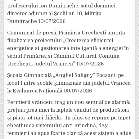
profesorului Ion Dumitrache, soțul doamnei
director adjunct al Școlii nr. 10, Mitrița
Dumitrache
10/07/2026
Comunicat de presă. Primăria Urechești anunță
finalizarea proiectului „Creșterea eficienței
energetice și gestionarea inteligentă a energiei în
sediul Primăriei și Căminul Cultural, Comuna
Urechești, județul Vrancea”
10/07/2026
Școala Gimnazială „Anghel Saligny” Focșani, pe
locul I între școlile gimnaziale din județul Vrancea
la Evaluarea Națională
09/07/2026
Fermierii vrânceni trag un nou semnal de alarmă:
prețuri prea mici la laptele vândut de producători
și piață tot mai dificilă. „În plus, se repune pe tapet
chestiunea sistemului anti-grindină, deși
fermierii au spus foarte clar că acest sistem a adus