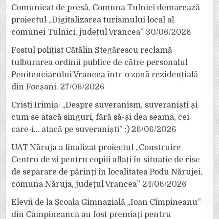
Comunicat de presă. Comuna Tulnici demarează
proiectul „Digitalizarea turismului local al
comunei Tulnici, județul Vrancea”
30/06/2026
Fostul polițist Cătălin Stegărescu reclamă
tulburarea ordinii publice de către personalul
Penitenciarului Vrancea într-o zonă rezidențială
din Focșani.
27/06/2026
Cristi Irimia: „Despre suveranism, suveraniști și
cum se atacă singuri, fără să-și dea seama, cei
care-i… atacă pe suveraniști” :)
26/06/2026
UAT Năruja a finalizat proiectul „Construire
Centru de zi pentru copiii aflați în situație de risc
de separare de părinți în localitatea Podu Nărujei,
comuna Năruja, județul Vrancea”
24/06/2026
Elevii de la Școala Gimnazială „Ioan Cîmpineanu”
din Câmpineanca au fost premiați pentru