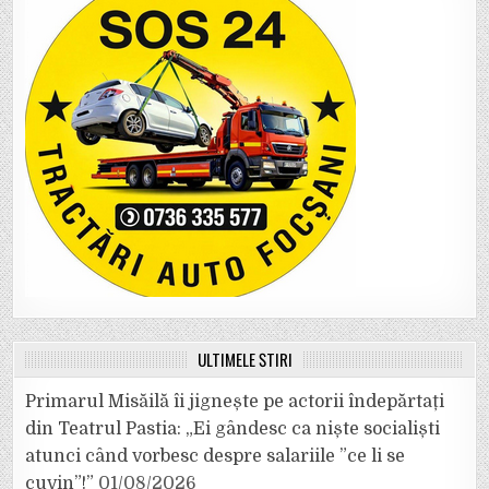
ULTIMELE ȘTIRI
Primarul Misăilă îi jignește pe actorii îndepărtați
din Teatrul Pastia: „Ei gândesc ca niște socialiști
atunci când vorbesc despre salariile ”ce li se
cuvin”!”
01/08/2026