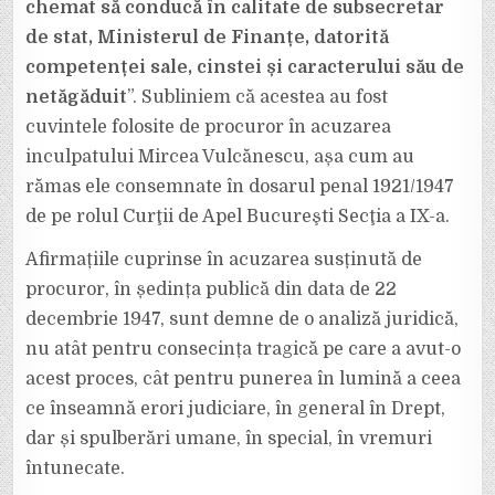
chemat să conducă în calitate de subsecretar
de stat, Ministerul de Finanțe, datorită
competenței sale, cinstei și caracterului său de
netăgăduit
”. Subliniem că acestea au fost
cuvintele folosite de procuror în acuzarea
inculpatului Mircea Vulcănescu, așa cum au
rămas ele consemnate în dosarul penal 1921/1947
de pe rolul Curţii de Apel Bucureşti Secţia a IX-a.
Afirmațiile cuprinse în acuzarea susținută de
procuror, în ședința publică din data de 22
decembrie 1947, sunt demne de o analiză juridică,
nu atât pentru consecința tragică pe care a avut-o
acest proces, cât pentru punerea în lumină a ceea
ce înseamnă erori judiciare, în general în Drept,
dar și spulberări umane, în special, în vremuri
întunecate.