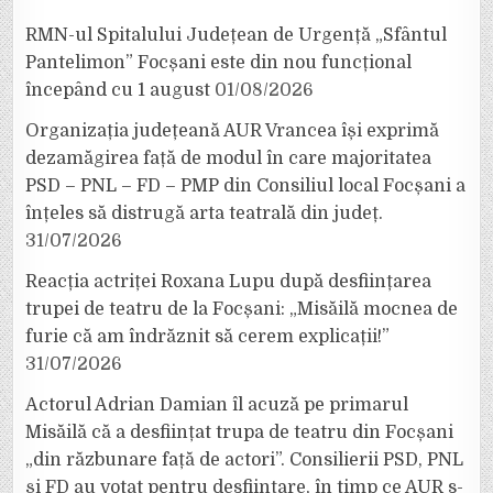
RMN-ul Spitalului Județean de Urgență „Sfântul
Pantelimon” Focșani este din nou funcțional
începând cu 1 august
01/08/2026
Organizația județeană AUR Vrancea își exprimă
dezamăgirea față de modul în care majoritatea
PSD – PNL – FD – PMP din Consiliul local Focșani a
înțeles să distrugă arta teatrală din județ.
31/07/2026
Reacția actriței Roxana Lupu după desființarea
trupei de teatru de la Focșani: „Misăilă mocnea de
furie că am îndrăznit să cerem explicații!”
31/07/2026
Actorul Adrian Damian îl acuză pe primarul
Misăilă că a desființat trupa de teatru din Focșani
„din răzbunare față de actori”. Consilierii PSD, PNL
și FD au votat pentru desființare, în timp ce AUR s-