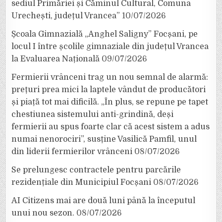
sediul Primăriei și Căminul Cultural, Comuna
Urechești, județul Vrancea”
10/07/2026
Școala Gimnazială „Anghel Saligny” Focșani, pe
locul I între școlile gimnaziale din județul Vrancea
la Evaluarea Națională
09/07/2026
Fermierii vrânceni trag un nou semnal de alarmă:
prețuri prea mici la laptele vândut de producători
și piață tot mai dificilă. „În plus, se repune pe tapet
chestiunea sistemului anti-grindină, deși
fermierii au spus foarte clar că acest sistem a adus
numai nenorociri”, susține Vasilică Pamfil, unul
din liderii fermierilor vrânceni
08/07/2026
Se prelungesc contractele pentru parcările
rezidențiale din Municipiul Focșani
08/07/2026
AI Citizens mai are două luni până la începutul
unui nou sezon.
08/07/2026