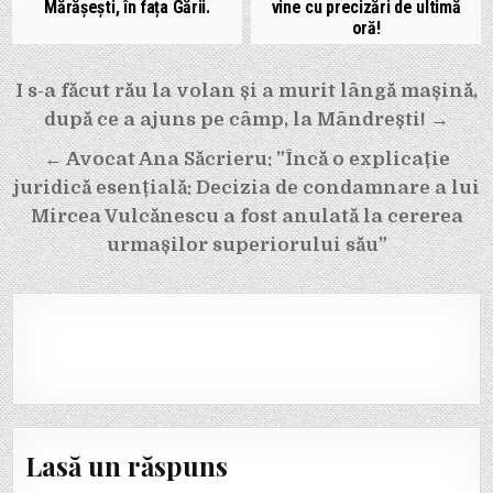
Mărășești, în fața Gării.
vine cu precizări de ultimă
oră!
Navigare
I s-a făcut rău la volan și a murit lângă mașină,
în
după ce a ajuns pe câmp, la Mândrești! →
articole
← Avocat Ana Săcrieru: ”Încă o explicație
juridică esențială: Decizia de condamnare a lui
Mircea Vulcănescu a fost anulată la cererea
urmașilor superiorului său”
Lasă un răspuns