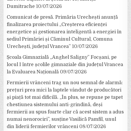
Dumitrache
10/07/2026
Comunicat de presă. Primăria Urechești anunță
finalizarea proiectului „Creșterea eficienței
energetice și gestionarea inteligentă a energiei în
sediul Primăriei și Căminul Cultural, Comuna
Urechești, județul Vrancea”
10/07/2026
Școala Gimnazială „Anghel Saligny” Focșani, pe
locul I între școlile gimnaziale din județul Vrancea
la Evaluarea Națională
09/07/2026
Fermierii vrânceni trag un nou semnal de alarmă:
prețuri prea mici la laptele vândut de producători
și piață tot mai dificilă. „În plus, se repune pe tapet
chestiunea sistemului anti-grindină, deși
fermierii au spus foarte clar că acest sistem a adus
numai nenorociri”, susține Vasilică Pamfil, unul
din liderii fermierilor vrânceni
08/07/2026