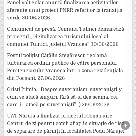
Panel Volt Solar anunță finalizarea activităților
aferente unui proiect PNRR referitor la tranziția
verde
30/06/2026
Comunicat de presă. Comuna Tulnici demarează
proiectul „Digitalizarea turismului local al
comunei Tulnici, județul Vrancea”
30/06/2026
Fostul polițist Cătălin Stegărescu reclamă
tulburarea ordinii publice de către personalul
Penitenciarului Vrancea într-o zonă rezidențială
din Focșani.
27/06/2026
Cristi Irimia: „Despre suveranism, suveraniști și
cum se atacă singuri, fără să-și dea seama, cei
care-i… atacă pe suveraniști” :)
26/06/2026
UAT Năruja a finalizat proiectul „Construire
Centru de zi pentru copiii aflați în situație de risc
SCRO
TO
de separare de părinți în localitatea Podu Nărujei,
TOP