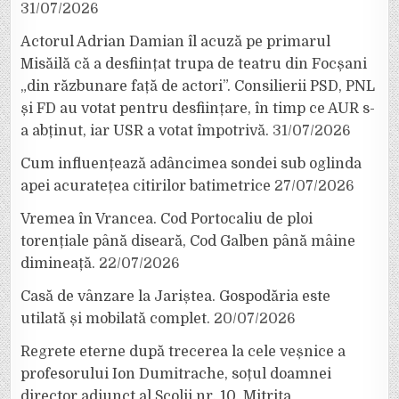
31/07/2026
Actorul Adrian Damian îl acuză pe primarul
Misăilă că a desființat trupa de teatru din Focșani
„din răzbunare față de actori”. Consilierii PSD, PNL
și FD au votat pentru desființare, în timp ce AUR s-
a abținut, iar USR a votat împotrivă.
31/07/2026
Cum influențează adâncimea sondei sub oglinda
apei acuratețea citirilor batimetrice
27/07/2026
Vremea în Vrancea. Cod Portocaliu de ploi
torențiale până diseară, Cod Galben până mâine
dimineață.
22/07/2026
Casă de vânzare la Jariștea. Gospodăria este
utilată și mobilată complet.
20/07/2026
Regrete eterne după trecerea la cele veșnice a
profesorului Ion Dumitrache, soțul doamnei
director adjunct al Școlii nr. 10, Mitrița