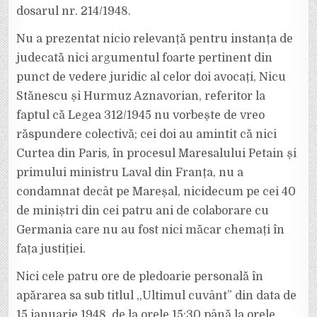
dosarul nr. 214/1948.
Nu a prezentat nicio relevanță pentru instanța de
judecată nici argumentul foarte pertinent din
punct de vedere juridic al celor doi avocați, Nicu
Stănescu și Hurmuz Aznavorian, referitor la
faptul că Legea 312/1945 nu vorbește de vreo
răspundere colectivă; cei doi au amintit că nici
Curtea din Paris, în procesul Maresalului Petain și
primului ministru Laval din Franța, nu a
condamnat decât pe Mareșal, nicidecum pe cei 40
de miniștri din cei patru ani de colaborare cu
Germania care nu au fost nici măcar chemați în
fața justiției.
Nici cele patru ore de pledoarie personală în
apărarea sa sub titlul ,,Ultimul cuvânt” din data de
15 ianuarie 1948, de la orele 15:30 până la orele