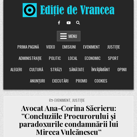
Skip
to
content
MENU
PRIMA PAGINĂ
VIDEO
EMISIUNI
EVENIMENT
JUSTIȚIE
ADMINISTRAȚIE
POLITIC
LOCAL
ECONOMIC
SPORT
ALEGERI
CULTURĂ
STRĂZI
SĂNĂTATE
ÎNVĂȚĂMÂNT
OPINII
ANUNȚURI
EXECUTĂRI
PROMO
COOKIES
POSTED
EVENIMENT
,
JUSTIȚIE
IN
Avocat Ana-Corina Săcrieru:
”Concluziile Procurorului și
paradoxurile condamnării lui
Mircea Vulcănescu”