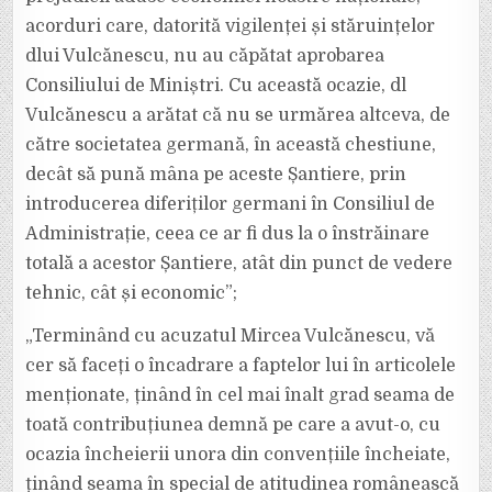
acorduri care, datorită vigilenței și stăruințelor
dlui Vulcănescu, nu au căpătat aprobarea
Consiliului de Miniștri. Cu această ocazie, dl
Vulcănescu a arătat că nu se urmărea altceva, de
către societatea germană, în această chestiune,
decât să pună mâna pe aceste Șantiere, prin
introducerea diferiților germani în Consiliul de
Administrație, ceea ce ar fi dus la o înstrăinare
totală a acestor Șantiere, atât din punct de vedere
tehnic, cât și economic”;
„Terminând cu acuzatul Mircea Vulcănescu, vă
cer să faceți o încadrare a faptelor lui în articolele
menționate, ținând în cel mai înalt grad seama de
toată contribuțiunea demnă pe care a avut-o, cu
ocazia încheierii unora din convențiile încheiate,
ținând seama în special de atitudinea românească