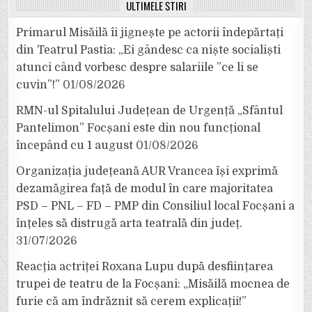
ULTIMELE ȘTIRI
Primarul Misăilă îi jignește pe actorii îndepărtați
din Teatrul Pastia: „Ei gândesc ca niște socialiști
atunci când vorbesc despre salariile ”ce li se
cuvin”!”
01/08/2026
RMN-ul Spitalului Județean de Urgență „Sfântul
Pantelimon” Focșani este din nou funcțional
începând cu 1 august
01/08/2026
Organizația județeană AUR Vrancea își exprimă
dezamăgirea față de modul în care majoritatea
PSD – PNL – FD – PMP din Consiliul local Focșani a
înțeles să distrugă arta teatrală din județ.
31/07/2026
Reacția actriței Roxana Lupu după desființarea
trupei de teatru de la Focșani: „Misăilă mocnea de
furie că am îndrăznit să cerem explicații!”