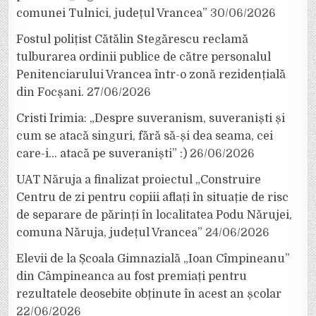
comunei Tulnici, județul Vrancea”
30/06/2026
Fostul polițist Cătălin Stegărescu reclamă
tulburarea ordinii publice de către personalul
Penitenciarului Vrancea într-o zonă rezidențială
din Focșani.
27/06/2026
Cristi Irimia: „Despre suveranism, suveraniști și
cum se atacă singuri, fără să-și dea seama, cei
care-i… atacă pe suveraniști” :)
26/06/2026
UAT Năruja a finalizat proiectul „Construire
Centru de zi pentru copiii aflați în situație de risc
de separare de părinți în localitatea Podu Nărujei,
comuna Năruja, județul Vrancea”
24/06/2026
Elevii de la Școala Gimnazială „Ioan Cîmpineanu”
din Câmpineanca au fost premiați pentru
rezultatele deosebite obținute în acest an școlar
22/06/2026