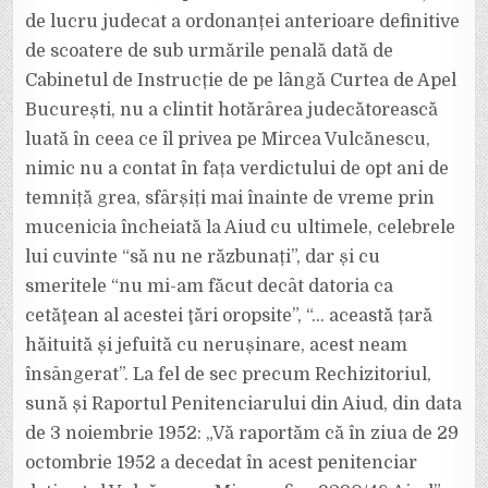
de lucru judecat a ordonanței anterioare definitive
de scoatere de sub urmările penală dată de
Cabinetul de Instrucție de pe lângă Curtea de Apel
București, nu a clintit hotărârea judecătorească
luată în ceea ce îl privea pe Mircea Vulcănescu,
nimic nu a contat în fața verdictului de opt ani de
temniță grea, sfârșiți mai înainte de vreme prin
mucenicia încheiată la Aiud cu ultimele, celebrele
lui cuvinte “să nu ne răzbunați”, dar și cu
smeritele “nu mi-am făcut decât datoria ca
cetăţean al acestei ţări oropsite”, “… această țară
hăituită și jefuită cu nerușinare, acest neam
însângerat”. La fel de sec precum Rechizitoriul,
sună și Raportul Penitenciarului din Aiud, din data
de 3 noiembrie 1952: „Vă raportăm că în ziua de 29
octombrie 1952 a decedat în acest penitenciar