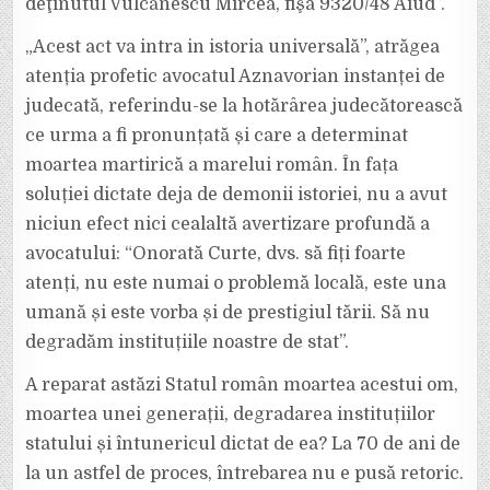
deţinutul Vulcănescu Mircea, fişa 9320/48 Aiud”.
„Acest act va intra in istoria universală”, atrăgea
atenția profetic avocatul Aznavorian instanței de
judecată, referindu-se la hotărârea judecătorească
ce urma a fi pronunțată și care a determinat
moartea martirică a marelui român. În fața
soluției dictate deja de demonii istoriei, nu a avut
niciun efect nici cealaltă avertizare profundă a
avocatului: “Onorată Curte, dvs. să fiți foarte
atenți, nu este numai o problemă locală, este una
umană și este vorba și de prestigiul tării. Să nu
degradăm instituțiile noastre de stat”.
A reparat astăzi Statul român moartea acestui om,
moartea unei generații, degradarea instituțiilor
statului și întunericul dictat de ea? La 70 de ani de
la un astfel de proces, întrebarea nu e pusă retoric.