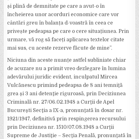
și plină de demnitate pe care a avut-o în
încheierea unor acorduri economice care vor
cântări greu în balanța d-voastră în ceea ce
privește pedeapsa pe care o cere situațiunea. Prin
urmare, vă rog să faceți aplicarea textelor citate
mai sus, cu aceste rezerve făcute de mine”.
Niciuna din aceste nuanțe astfel subliniate chiar
de acuzare nu a primit vreo dezlegare în lumina
adevărului juridic evident, inculpatul Mircea
Vulcănescu primind pedeapsa de 8 ani temniţă
grea şi 3 ani detenţie riguroasă, prin Deciziunea
Criminală nr. 27/06.02.1948 a Curţii de Apel
Bucureşti Secţia a IX-a, pronunţată în dosar nr.
1921/1947, definitivă prin respingerea recursului
prin Deciziunea nr. 1510/07.08.1948 a Curţii
Supreme de Justiţie – Secţia Penală, pronunţată în