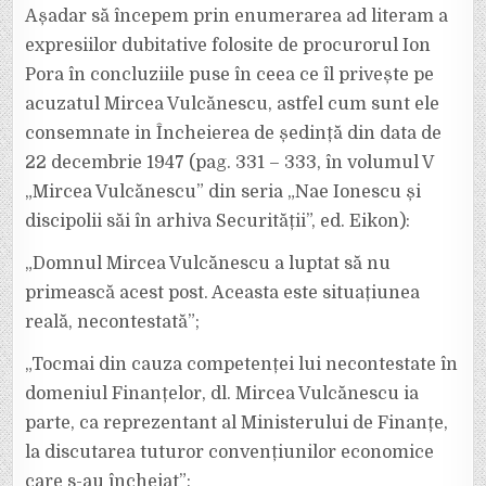
Așadar să începem prin enumerarea ad literam a
expresiilor dubitative folosite de procurorul Ion
Pora în concluziile puse în ceea ce îl privește pe
acuzatul Mircea Vulcănescu, astfel cum sunt ele
consemnate in Încheierea de ședință din data de
22 decembrie 1947 (pag. 331 – 333, în volumul V
„Mircea Vulcănescu” din seria „Nae Ionescu și
discipolii săi în arhiva Securității”, ed. Eikon):
„Domnul Mircea Vulcănescu a luptat să nu
primească acest post. Aceasta este situațiunea
reală, necontestată”;
„Tocmai din cauza competenței lui necontestate în
domeniul Finanțelor, dl. Mircea Vulcănescu ia
parte, ca reprezentant al Ministerului de Finanțe,
la discutarea tuturor convențiunilor economice
care s-au încheiat”;