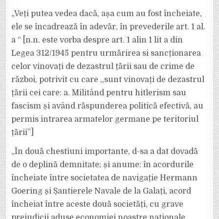
„Veți putea vedea dacă, așa cum au fost încheiate,
ele se încadrează în adevăr, în prevederile art. 1 al.
a “ [n.n. este vorba despre art. 1 alin 1 lit a din
Legea 312/1945 pentru urmărirea si sancționarea
celor vinovați de dezastrul țării sau de crime de
război, potrivit cu care ,,sunt vinovați de dezastrul
țării cei care: a. Militând pentru hitlerism sau
fascism și având răspunderea politică efectivă, au
permis intrarea armatelor germane pe teritoriul
țării”]
„În două chestiuni importante, d-sa a dat dovadă
de o deplină demnitate; și anume: în acordurile
încheiate între societatea de navigație Hermann
Goering și Șantierele Navale de la Galați, acord
încheiat între aceste două societăți, cu grave
prejudicii aduse economiei noastre naționale,