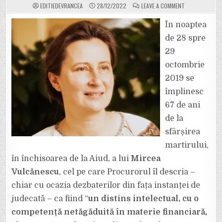
ON
EDITIEDEVRANCEA
28/12/2022
LEAVE A COMMENT
AVOCAT
ANA-
CORINA
În noaptea
SĂCRIERU:
”CONCLUZIILE
de 28 spre
PROCURORULU
ȘI
29
PARADOXURILE
CONDAMNĂRII
octombrie
LUI
MIRCEA
VULCĂNESCU”
2019 se
împlinesc
67 de ani
de la
sfârșirea
martirului,
în închisoarea de la Aiud, a lui
Mircea
Vulcănescu
, cel pe care Procurorul îl descria –
chiar cu ocazia dezbaterilor din fața instanței de
judecată – ca fiind “
un distins intelectual, cu o
competență netăgăduită în materie financiară,