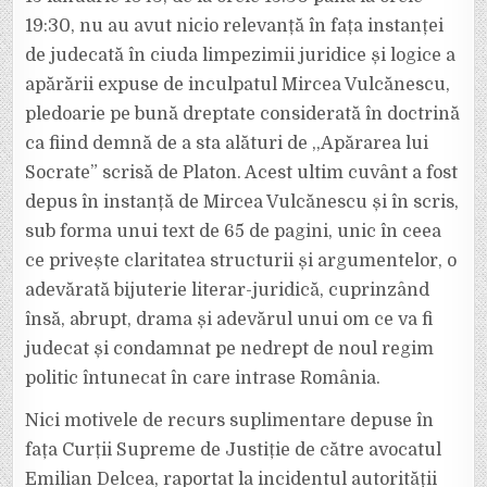
19:30, nu au avut nicio relevanță în fața instanței
de judecată în ciuda limpezimii juridice și logice a
apărării expuse de inculpatul Mircea Vulcănescu,
pledoarie pe bună dreptate considerată în doctrină
ca fiind demnă de a sta alături de ,,Apărarea lui
Socrate” scrisă de Platon. Acest ultim cuvânt a fost
depus în instanță de Mircea Vulcănescu și în scris,
sub forma unui text de 65 de pagini, unic în ceea
ce privește claritatea structurii și argumentelor, o
adevărată bijuterie literar-juridică, cuprinzând
însă, abrupt, drama și adevărul unui om ce va fi
judecat și condamnat pe nedrept de noul regim
politic întunecat în care intrase România.
Nici motivele de recurs suplimentare depuse în
fața Curții Supreme de Justiție de către avocatul
Emilian Delcea, raportat la incidentul autorității