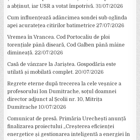
a abținut, iar USR a votat împotrivă.
31/07/2026
Cum influențează adâncimea sondei sub oglinda
apei acuratețea citirilor batimetrice
27/07/2026
Vremea în Vrancea. Cod Portocaliu de ploi
torențiale până diseară, Cod Galben până mâine
dimineață.
22/07/2026
Casă de vânzare la Jariștea. Gospodăria este
utilată și mobilată complet.
20/07/2026
Regrete eterne după trecerea la cele veșnice a
profesorului Ion Dumitrache, soțul doamnei
director adjunct al Școlii nr. 10, Mitrița
Dumitrache
10/07/2026
Comunicat de presă. Primăria Urechești anunță
finalizarea proiectului „Creșterea eficienței
energetice și gestionarea inteligentă a energiei în