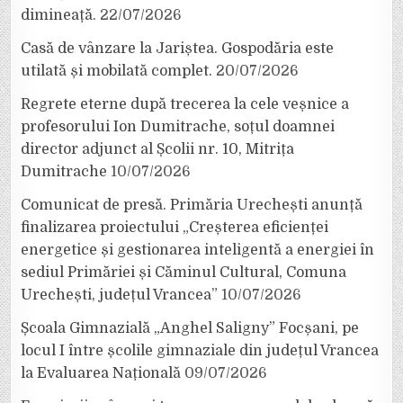
dimineață.
22/07/2026
Casă de vânzare la Jariștea. Gospodăria este
utilată și mobilată complet.
20/07/2026
Regrete eterne după trecerea la cele veșnice a
profesorului Ion Dumitrache, soțul doamnei
director adjunct al Școlii nr. 10, Mitrița
Dumitrache
10/07/2026
Comunicat de presă. Primăria Urechești anunță
finalizarea proiectului „Creșterea eficienței
energetice și gestionarea inteligentă a energiei în
sediul Primăriei și Căminul Cultural, Comuna
Urechești, județul Vrancea”
10/07/2026
Școala Gimnazială „Anghel Saligny” Focșani, pe
locul I între școlile gimnaziale din județul Vrancea
la Evaluarea Națională
09/07/2026