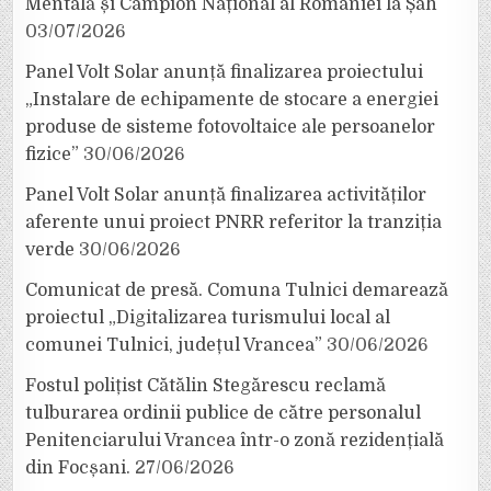
Mentală și Campion Național al României la Șah
03/07/2026
Panel Volt Solar anunță finalizarea proiectului
„Instalare de echipamente de stocare a energiei
produse de sisteme fotovoltaice ale persoanelor
fizice”
30/06/2026
Panel Volt Solar anunță finalizarea activităților
aferente unui proiect PNRR referitor la tranziția
verde
30/06/2026
Comunicat de presă. Comuna Tulnici demarează
proiectul „Digitalizarea turismului local al
comunei Tulnici, județul Vrancea”
30/06/2026
Fostul polițist Cătălin Stegărescu reclamă
tulburarea ordinii publice de către personalul
Penitenciarului Vrancea într-o zonă rezidențială
din Focșani.
27/06/2026