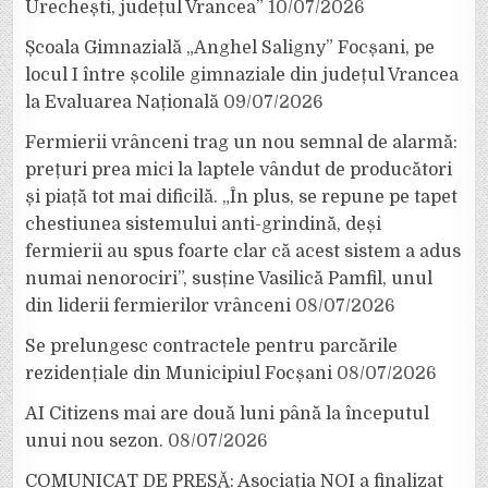
Urechești, județul Vrancea”
10/07/2026
Școala Gimnazială „Anghel Saligny” Focșani, pe
locul I între școlile gimnaziale din județul Vrancea
la Evaluarea Națională
09/07/2026
Fermierii vrânceni trag un nou semnal de alarmă:
prețuri prea mici la laptele vândut de producători
și piață tot mai dificilă. „În plus, se repune pe tapet
chestiunea sistemului anti-grindină, deși
fermierii au spus foarte clar că acest sistem a adus
numai nenorociri”, susține Vasilică Pamfil, unul
din liderii fermierilor vrânceni
08/07/2026
Se prelungesc contractele pentru parcările
rezidențiale din Municipiul Focșani
08/07/2026
AI Citizens mai are două luni până la începutul
unui nou sezon.
08/07/2026
COMUNICAT DE PRESĂ: Asociația NOI a finalizat