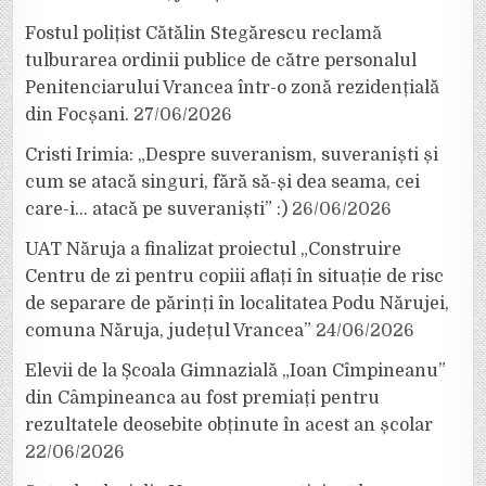
Fostul polițist Cătălin Stegărescu reclamă
tulburarea ordinii publice de către personalul
Penitenciarului Vrancea într-o zonă rezidențială
din Focșani.
27/06/2026
Cristi Irimia: „Despre suveranism, suveraniști și
cum se atacă singuri, fără să-și dea seama, cei
care-i… atacă pe suveraniști” :)
26/06/2026
UAT Năruja a finalizat proiectul „Construire
Centru de zi pentru copiii aflați în situație de risc
de separare de părinți în localitatea Podu Nărujei,
comuna Năruja, județul Vrancea”
24/06/2026
Elevii de la Școala Gimnazială „Ioan Cîmpineanu”
din Câmpineanca au fost premiați pentru
rezultatele deosebite obținute în acest an școlar
22/06/2026