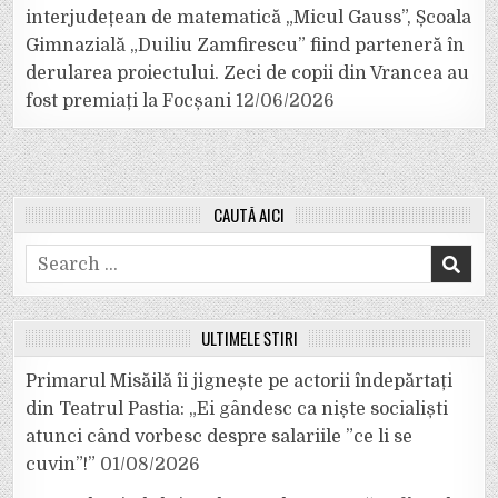
interjudețean de matematică „Micul Gauss”, Școala
Gimnazială „Duiliu Zamfirescu” fiind parteneră în
derularea proiectului. Zeci de copii din Vrancea au
fost premiați la Focșani
12/06/2026
CAUTĂ AICI
Search
for:
ULTIMELE ȘTIRI
Primarul Misăilă îi jignește pe actorii îndepărtați
din Teatrul Pastia: „Ei gândesc ca niște socialiști
atunci când vorbesc despre salariile ”ce li se
cuvin”!”
01/08/2026