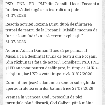
PSD – PNL – FD – PMP din Consiliul local Focșani a
înțeles să distrugă arta teatrală din județ.
31/07/2026
Reacția actriței Roxana Lupu după desființarea
trupei de teatru de la Focșani: „Misăilă mocnea de
furie că am îndrăznit să cerem explicații!”
31/07/2026
Actorul Adrian Damian îl acuză pe primarul
Misăilă că a desființat trupa de teatru din Focșani
„din răzbunare față de actori”. Consilierii PSD, PNL
și FD au votat pentru desființare, în timp ce AUR s-
a abținut, iar USR a votat împotrivă.
31/07/2026
Cum influențează adâncimea sondei sub oglinda
apei acuratețea citirilor batimetrice
27/07/2026
Vremea în Vrancea. Cod Portocaliu de ploi
torențiale până diseară, Cod Galben până mâine