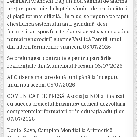
Fermierii vrânceni trag un nou semnal de alarmă:
prețuri prea mici la laptele vândut de producători
și piață tot mai dificilă. „În plus, se repune pe tapet
chestiunea sistemului anti-grindină, deși
fermierii au spus foarte clar că acest sistem a adus
numai nenorociri”, susține Vasilică Pamfil, unul
din liderii fermierilor vrânceni
08/07/2026
Se prelungesc contractele pentru parcările
rezidențiale din Municipiul Focșani
08/07/2026
AI Citizens mai are două luni până la începutul
unui nou sezon.
08/07/2026
COMUNICAT DE PRESĂ: Asociația NOI a finalizat
cu succes proiectul Erasmus+ dedicat dezvoltării
competențelor formatorilor în educația adulților
07/07/2026
Daniel Sava, Campion Mondial la Aritmetică