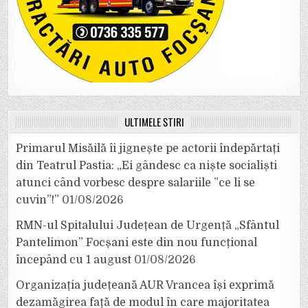
ULTIMELE ȘTIRI
Primarul Misăilă îi jignește pe actorii îndepărtați
din Teatrul Pastia: „Ei gândesc ca niște socialiști
atunci când vorbesc despre salariile ”ce li se
cuvin”!”
01/08/2026
RMN-ul Spitalului Județean de Urgență „Sfântul
Pantelimon” Focșani este din nou funcțional
începând cu 1 august
01/08/2026
Organizația județeană AUR Vrancea își exprimă
dezamăgirea față de modul în care majoritatea