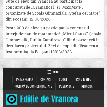
Sute de elevi din Vrancea au participat la
concursurile „Grămăticel” și „MaxiMate”,
organizate de Școala Gimnazială „Ștefan cel Mare”
din Focșani.
12/06/2026
Peste 200 de elevi au participat la concursul
interjudețean de matematică „Micul Gauss”, Școala
Gimnazială „Duiliu Zamfirescu” fiind parteneră în
derularea proiectului. Zeci de copii din Vrancea au
fost premiați la Focșani
12/06/2026
MENU
PRIMA PAGINĂ
CONTACT
COOKIE
ISSN / ISSN-L
POLITICĂ DE CONFIDENȚIALITATE
PUBLICITATE
REDACȚIA