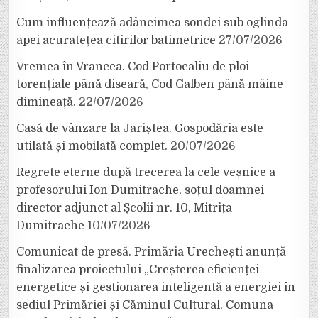
Cum influențează adâncimea sondei sub oglinda
apei acuratețea citirilor batimetrice
27/07/2026
Vremea în Vrancea. Cod Portocaliu de ploi
torențiale până diseară, Cod Galben până mâine
dimineață.
22/07/2026
Casă de vânzare la Jariștea. Gospodăria este
utilată și mobilată complet.
20/07/2026
Regrete eterne după trecerea la cele veșnice a
profesorului Ion Dumitrache, soțul doamnei
director adjunct al Școlii nr. 10, Mitrița
Dumitrache
10/07/2026
Comunicat de presă. Primăria Urechești anunță
finalizarea proiectului „Creșterea eficienței
energetice și gestionarea inteligentă a energiei în
sediul Primăriei și Căminul Cultural, Comuna