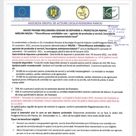
GAL
PODGORIA
PANCIU:
PRELUNGIREA
SESIUNII
DE
DEPUNERE
A
PROIECTELOR
PENTRU
MĂSURA
M3/6A