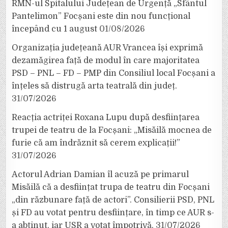
RMN-ul Spitalului Județean de Urgență „Sfântul
Pantelimon” Focșani este din nou funcțional
începând cu 1 august
01/08/2026
Organizația județeană AUR Vrancea își exprimă
dezamăgirea față de modul în care majoritatea
PSD – PNL – FD – PMP din Consiliul local Focșani a
înțeles să distrugă arta teatrală din județ.
31/07/2026
Reacția actriței Roxana Lupu după desființarea
trupei de teatru de la Focșani: „Misăilă mocnea de
furie că am îndrăznit să cerem explicații!”
31/07/2026
Actorul Adrian Damian îl acuză pe primarul
Misăilă că a desființat trupa de teatru din Focșani
„din răzbunare față de actori”. Consilierii PSD, PNL
și FD au votat pentru desființare, în timp ce AUR s-
a abținut, iar USR a votat împotrivă.
31/07/2026