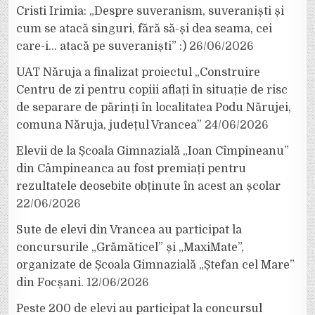
Cristi Irimia: „Despre suveranism, suveraniști și
cum se atacă singuri, fără să-și dea seama, cei
care-i… atacă pe suveraniști” :)
26/06/2026
UAT Năruja a finalizat proiectul „Construire
Centru de zi pentru copiii aflați în situație de risc
de separare de părinți în localitatea Podu Nărujei,
comuna Năruja, județul Vrancea”
24/06/2026
Elevii de la Școala Gimnazială „Ioan Cîmpineanu”
din Câmpineanca au fost premiați pentru
rezultatele deosebite obținute în acest an școlar
22/06/2026
Sute de elevi din Vrancea au participat la
concursurile „Grămăticel” și „MaxiMate”,
organizate de Școala Gimnazială „Ștefan cel Mare”
din Focșani.
12/06/2026
Peste 200 de elevi au participat la concursul