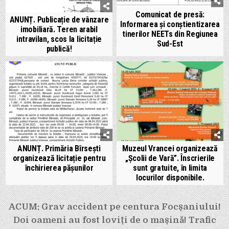
Comunicat de presă:
ANUNȚ. Publicație de vânzare
Informarea și conștientizarea
imobiliară. Teren arabil
tinerilor NEETs din Regiunea
intravilan, scos la licitație
Sud-Est
publică!
ANUNȚ. Primăria Bîrsești
Muzeul Vrancei organizează
organizează licitație pentru
„Școlii de Vară”. Înscrierile
închirierea pășunilor
sunt gratuite, în limita
locurilor disponibile.
Navigare
ACUM: Grav accident pe centura Focșaniului!
în
Doi oameni au fost loviți de o mașină! Trafic