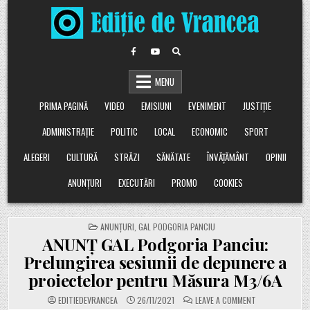
Skip
to
content
MENU
PRIMA PAGINĂ
VIDEO
EMISIUNI
EVENIMENT
JUSTIȚIE
ADMINISTRAȚIE
POLITIC
LOCAL
ECONOMIC
SPORT
ALEGERI
CULTURĂ
STRĂZI
SĂNĂTATE
ÎNVĂȚĂMÂNT
OPINII
ANUNȚURI
EXECUTĂRI
PROMO
COOKIES
POSTED
ANUNȚURI
,
GAL PODGORIA PANCIU
IN
ANUNȚ GAL Podgoria Panciu:
Prelungirea sesiunii de depunere a
proiectelor pentru Măsura M3/6A
ON
EDITIEDEVRANCEA
26/11/2021
LEAVE A COMMENT
ANUNȚ