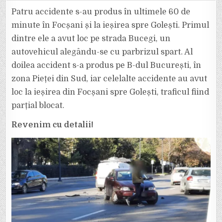
PATRU
ACCIDENTE
Patru accidente s-au produs în ultimele 60 de
ÎN
FOCȘANI
minute în Focșani și la ieșirea spre Golești. Primul
ȘI
LA
dintre ele a avut loc pe strada Bucegi, un
IEȘIREA
SPRE
autovehicul alegându-se cu parbrizul spart. Al
GOLEȘTI,
ÎN
MAI
doilea accident s-a produs pe B-dul București, în
PUȚIN
DE
zona Pieței din Sud, iar celelalte accidente au avut
O
ORĂ!
loc la ieșirea din Focșani spre Golești, traficul fiind
parțial blocat.
Revenim cu detalii!