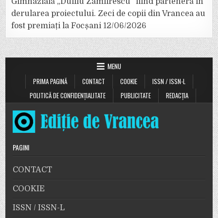
Gimnazială „Duiliu Zamfirescu” fiind parteneră în
derularea proiectului. Zeci de copii din Vrancea au
fost premiați la Focșani
12/06/2026
MENU
PRIMA PAGINĂ
CONTACT
COOKIE
ISSN / ISSN-L
POLITICĂ DE CONFIDENȚIALITATE
PUBLICITATE
REDACȚIA
PAGINI
CONTACT
COOKIE
ISSN / ISSN-L