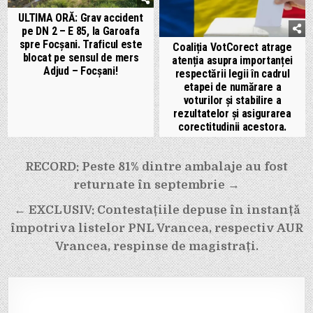
ULTIMA ORĂ: Grav accident
pe DN 2 – E 85, la Garoafa
spre Focșani. Traficul este
Coaliția VotCorect atrage
blocat pe sensul de mers
atenția asupra importanței
Adjud – Focșani!
respectării legii în cadrul
etapei de numărare a
voturilor și stabilire a
rezultatelor și asigurarea
corectitudinii acestora.
Navigare
RECORD: Peste 81% dintre ambalaje au fost
în
returnate în septembrie →
articole
← EXCLUSIV: Contestațiile depuse în instanță
împotriva listelor PNL Vrancea, respectiv AUR
Vrancea, respinse de magistrați.