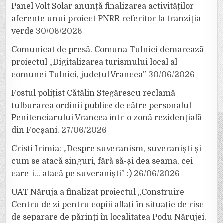
Panel Volt Solar anunță finalizarea activităților
aferente unui proiect PNRR referitor la tranziția
verde
30/06/2026
Comunicat de presă. Comuna Tulnici demarează
proiectul „Digitalizarea turismului local al
comunei Tulnici, județul Vrancea”
30/06/2026
Fostul polițist Cătălin Stegărescu reclamă
tulburarea ordinii publice de către personalul
Penitenciarului Vrancea într-o zonă rezidențială
din Focșani.
27/06/2026
Cristi Irimia: „Despre suveranism, suveraniști și
cum se atacă singuri, fără să-și dea seama, cei
care-i… atacă pe suveraniști” :)
26/06/2026
UAT Năruja a finalizat proiectul „Construire
Centru de zi pentru copiii aflați în situație de risc
de separare de părinți în localitatea Podu Nărujei,