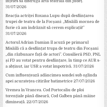
înțeles să distrugă arta teatrală din județ.
31/07/2026
Reacția actriței Roxana Lupu după desființarea
trupei de teatru de la Focșani: „Misăilă mocnea de
furie că am îndrăznit să cerem explicații!”
31/07/2026
Actorul Adrian Damian îl acuză pe primarul
Misăilă că a desființat trupa de teatru din Focșani
„din răzbunare față de actori”. Consilierii PSD, PNL
și FD au votat pentru desființare, în timp ce AUR s-
a abținut, iar USR a votat împotrivă.
31/07/2026
Cum influențează adâncimea sondei sub oglinda
apei acuratețea citirilor batimetrice
27/07/2026
Vremea în Vrancea. Cod Portocaliu de ploi
torențiale până diseară, Cod Galben până mâine
dimineață.
22/07/2026