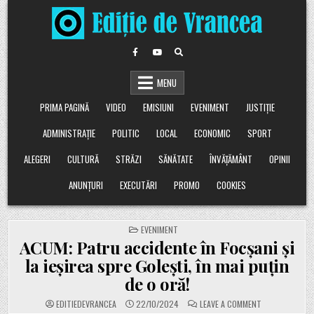
Skip
to
content
MENU
PRIMA PAGINĂ
VIDEO
EMISIUNI
EVENIMENT
JUSTIȚIE
ADMINISTRAȚIE
POLITIC
LOCAL
ECONOMIC
SPORT
ALEGERI
CULTURĂ
STRĂZI
SĂNĂTATE
ÎNVĂȚĂMÂNT
OPINII
ANUNȚURI
EXECUTĂRI
PROMO
COOKIES
POSTED
EVENIMENT
IN
ACUM: Patru accidente în Focșani și
la ieșirea spre Golești, în mai puțin
de o oră!
ON
EDITIEDEVRANCEA
22/10/2024
LEAVE A COMMENT
ACUM: