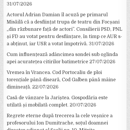
31/07/2026
Actorul Adrian Damian îl acuză pe primarul
Misăilă că a desființat trupa de teatru din Focșani
„din răzbunare față de actori”. Consilierii PSD, PNL
și FD au votat pentru desființare, în timp ce AUR s-
a abținut, iar USR a votat împotrivă.
31/07/2026
Cum influențează adâncimea sondei sub oglinda
apei acuratețea citirilor batimetrice
27/07/2026
Vremea în Vrancea. Cod Portocaliu de ploi
torențiale până diseară, Cod Galben până mâine
dimineață.
22/07/2026
Casă de vânzare la Jariștea. Gospodăria este
utilată și mobilată complet.
20/07/2026
Regrete eterne după trecerea la cele veșnice a
profesorului Ion Dumitrache, soțul doamnei