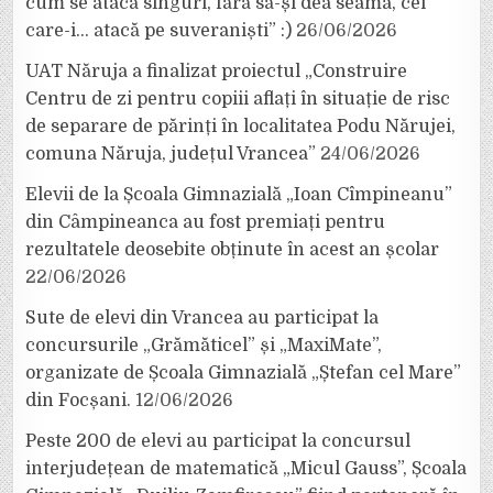
cum se atacă singuri, fără să-și dea seama, cei
care-i… atacă pe suveraniști” :)
26/06/2026
UAT Năruja a finalizat proiectul „Construire
Centru de zi pentru copiii aflați în situație de risc
de separare de părinți în localitatea Podu Nărujei,
comuna Năruja, județul Vrancea”
24/06/2026
Elevii de la Școala Gimnazială „Ioan Cîmpineanu”
din Câmpineanca au fost premiați pentru
rezultatele deosebite obținute în acest an școlar
22/06/2026
Sute de elevi din Vrancea au participat la
concursurile „Grămăticel” și „MaxiMate”,
organizate de Școala Gimnazială „Ștefan cel Mare”
din Focșani.
12/06/2026
Peste 200 de elevi au participat la concursul
interjudețean de matematică „Micul Gauss”, Școala