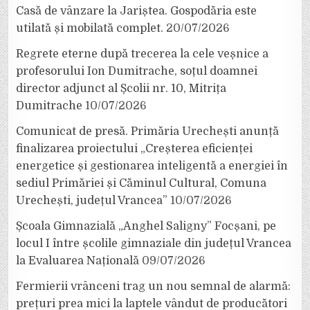
Casă de vânzare la Jariștea. Gospodăria este
utilată și mobilată complet.
20/07/2026
Regrete eterne după trecerea la cele veșnice a
profesorului Ion Dumitrache, soțul doamnei
director adjunct al Școlii nr. 10, Mitrița
Dumitrache
10/07/2026
Comunicat de presă. Primăria Urechești anunță
finalizarea proiectului „Creșterea eficienței
energetice și gestionarea inteligentă a energiei în
sediul Primăriei și Căminul Cultural, Comuna
Urechești, județul Vrancea”
10/07/2026
Școala Gimnazială „Anghel Saligny” Focșani, pe
locul I între școlile gimnaziale din județul Vrancea
la Evaluarea Națională
09/07/2026
Fermierii vrânceni trag un nou semnal de alarmă:
prețuri prea mici la laptele vândut de producători