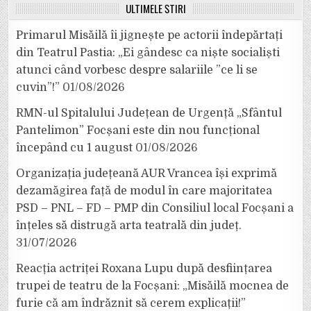
ULTIMELE ȘTIRI
Primarul Misăilă îi jignește pe actorii îndepărtați
din Teatrul Pastia: „Ei gândesc ca niște socialiști
atunci când vorbesc despre salariile ”ce li se
cuvin”!”
01/08/2026
RMN-ul Spitalului Județean de Urgență „Sfântul
Pantelimon” Focșani este din nou funcțional
începând cu 1 august
01/08/2026
Organizația județeană AUR Vrancea își exprimă
dezamăgirea față de modul în care majoritatea
PSD – PNL – FD – PMP din Consiliul local Focșani a
înțeles să distrugă arta teatrală din județ.
31/07/2026
Reacția actriței Roxana Lupu după desființarea
trupei de teatru de la Focșani: „Misăilă mocnea de
furie că am îndrăznit să cerem explicații!”