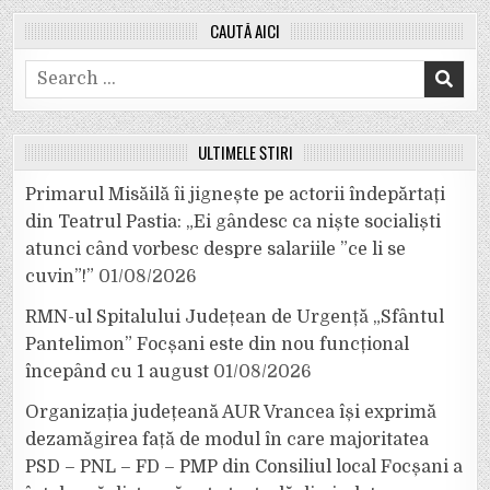
CAUTĂ AICI
Search
for:
ULTIMELE ȘTIRI
Primarul Misăilă îi jignește pe actorii îndepărtați
din Teatrul Pastia: „Ei gândesc ca niște socialiști
atunci când vorbesc despre salariile ”ce li se
cuvin”!”
01/08/2026
RMN-ul Spitalului Județean de Urgență „Sfântul
Pantelimon” Focșani este din nou funcțional
începând cu 1 august
01/08/2026
Organizația județeană AUR Vrancea își exprimă
dezamăgirea față de modul în care majoritatea
PSD – PNL – FD – PMP din Consiliul local Focșani a