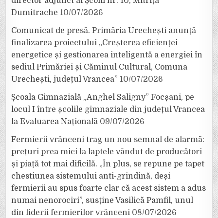
director adjunct al Școlii nr. 10, Mitrița
Dumitrache
10/07/2026
Comunicat de presă. Primăria Urechești anunță
finalizarea proiectului „Creșterea eficienței
energetice și gestionarea inteligentă a energiei în
sediul Primăriei și Căminul Cultural, Comuna
Urechești, județul Vrancea”
10/07/2026
Școala Gimnazială „Anghel Saligny” Focșani, pe
locul I între școlile gimnaziale din județul Vrancea
la Evaluarea Națională
09/07/2026
Fermierii vrânceni trag un nou semnal de alarmă:
prețuri prea mici la laptele vândut de producători
și piață tot mai dificilă. „În plus, se repune pe tapet
chestiunea sistemului anti-grindină, deși
fermierii au spus foarte clar că acest sistem a adus
numai nenorociri”, susține Vasilică Pamfil, unul
din liderii fermierilor vrânceni
08/07/2026