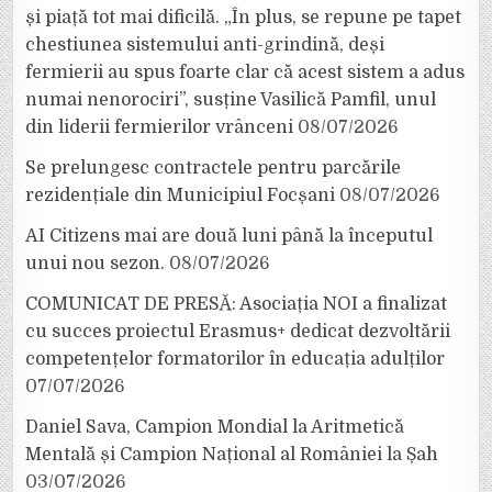
și piață tot mai dificilă. „În plus, se repune pe tapet
chestiunea sistemului anti-grindină, deși
fermierii au spus foarte clar că acest sistem a adus
numai nenorociri”, susține Vasilică Pamfil, unul
din liderii fermierilor vrânceni
08/07/2026
Se prelungesc contractele pentru parcările
rezidențiale din Municipiul Focșani
08/07/2026
AI Citizens mai are două luni până la începutul
unui nou sezon.
08/07/2026
COMUNICAT DE PRESĂ: Asociația NOI a finalizat
cu succes proiectul Erasmus+ dedicat dezvoltării
competențelor formatorilor în educația adulților
07/07/2026
Daniel Sava, Campion Mondial la Aritmetică
Mentală și Campion Național al României la Șah
03/07/2026