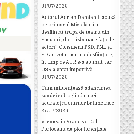
31/07/2026
Actorul Adrian Damian îl acuză
pe primarul Misăilă că a
desființat trupa de teatru din
Focșani „din răzbunare față de
actori”. Consilierii PSD, PNL și
FD au votat pentru desființare,
în timp ce AUR s-a abținut, iar
USR a votat împotrivă.
31/07/2026
Cum influențează adâncimea
sondei sub oglinda apei
acuratețea citirilor batimetrice
27/07/2026
Vremea în Vrancea. Cod
Portocaliu de ploi torențiale