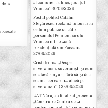
al comunei Tulnici, județul
u data
Vrancea”
30/06/2026
Fostul polițist Cătălin
Stegărescu reclamă tulburarea
ordinii publice de către
rocesate
personalul Penitenciarului
Vrancea într-o zonă
rezidențială din Focșani.
27/06/2026
Cristi Irimia: „Despre
suveranism, suveraniști și cum
se atacă singuri, fără să-și dea
seama, cei care-i… atacă pe
suveraniști” :)
26/06/2026
UAT Năruja a finalizat proiectul
„Construire Centru de zi
pentru copiii aflați în situație de