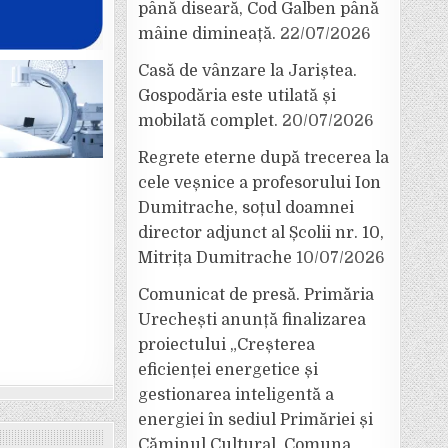
până diseară, Cod Galben până
mâine dimineață.
22/07/2026
Casă de vânzare la Jariștea.
Gospodăria este utilată și
mobilată complet.
20/07/2026
Regrete eterne după trecerea la
cele veșnice a profesorului Ion
Dumitrache, soțul doamnei
director adjunct al Școlii nr. 10,
Mitrița Dumitrache
10/07/2026
Comunicat de presă. Primăria
Urechești anunță finalizarea
proiectului „Creșterea
eficienței energetice și
gestionarea inteligentă a
energiei în sediul Primăriei și
Căminul Cultural, Comuna