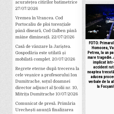
acuratețea citirilor batimetrice
27/07/2026
Vremea în Vrancea. Cod
Portocaliu de ploi torențiale
până diseară, Cod Galben până
mâine dimineață.
22/07/2026
FOTO: Primarul
Casă de vânzare la Jariștea.
Homocea, Va
Petrea, la un pa
Gospodăria este utilată și
mare tragedie. 
mobilată complet.
20/07/2026
implicat într
accident rut
Regrete eterne după trecerea la
noaptea trecută
cele veșnice a profesorului Ion
aducea proce
Dumitrache, soțul doamnei
verbale de la a
la Focșani
director adjunct al Școlii nr. 10,
Mitrița Dumitrache
10/07/2026
Comunicat de presă. Primăria
Urechești anunță finalizarea