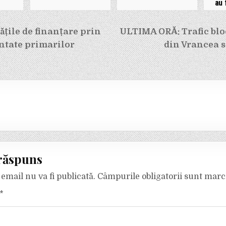
au 
e
țile de finanțare prin
ULTIMA ORĂ: Trafic bloc
ntate primarilor
din Vrancea 
răspuns
email nu va fi publicată.
Câmpurile obligatorii sunt mar
*