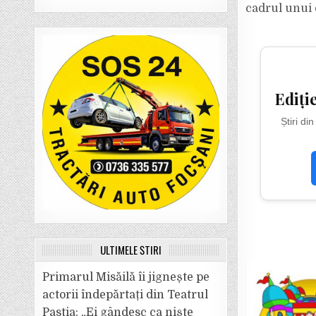
cadrul unui 
Ediți
Știri di
ULTIMELE ȘTIRI
Primarul Misăilă îi jignește pe
actorii îndepărtați din Teatrul
Pastia: „Ei gândesc ca niște