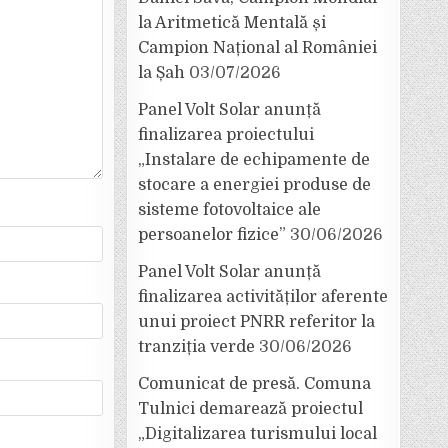
la Aritmetică Mentală și
Campion Național al României
la Șah
03/07/2026
Panel Volt Solar anunță
finalizarea proiectului
„Instalare de echipamente de
stocare a energiei produse de
sisteme fotovoltaice ale
persoanelor fizice”
30/06/2026
Panel Volt Solar anunță
finalizarea activităților aferente
unui proiect PNRR referitor la
tranziția verde
30/06/2026
Comunicat de presă. Comuna
Tulnici demarează proiectul
„Digitalizarea turismului local