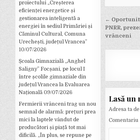
proiectului „Creșterea
eficienței energetice și
Navigar
gestionarea inteligentă a
← Oportunită
în
energiei în sediul Primăriei și
PNRR, preze
articole
Căminul Cultural, Comuna
vrânceni
Urechești, județul Vrancea”
10/07/2026
Școala Gimnazială „Anghel
Saligny” Focșani, pe locul I
între școlile gimnaziale din
județul Vrancea la Evaluarea
Națională
09/07/2026
Lasă un 
Fermierii vrânceni trag un nou
Adresa ta de 
semnal de alarmă: prețuri prea
mici la laptele vândut de
Comentariu
producători și piață tot mai
dificilă. „În plus, se repune pe