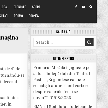
LOCAL
ECONOMIC
SPORT
CUTĂRI
PROMO
COOKIES
CAUTĂ AICI
 mașina
Search
for:
ULTIMELE ȘTIRI
Primarul Misăilă îi jignește pe
t, de 41 de
actorii îndepărtați din Teatrul
răsturnându-se
Pastia: „Ei gândesc ca niște
at decesul
socialiști atunci când vorbesc
despre salariile ”ce li se
xactitate a
cuvin”!”
01/08/2026
ier, în
RMN-ul Spitalului Județean de