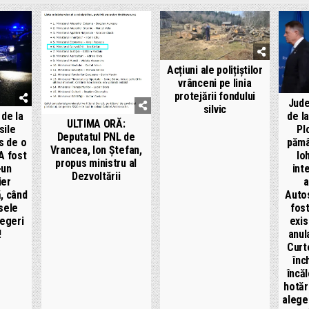
Acțiuni ale polițiștilor
vrânceni pe linia
protejării fondului
Jude
silvic
de l
 de la
ULTIMA ORĂ:
Pl
sile
Deputatul PNL de
pămâ
s de o
Vrancea, Ion Ștefan,
Io
A fost
propus ministru al
int
-un
Dezvoltării
a
ier
Auto
, când
fost
sele
exis
legeri
anul
!
Curt
înc
încăl
hotăr
alege