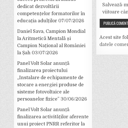
Salvează-mi
dedicat dezvoltării
viitoare câ
competențelor formatorilor în
educația adulților
07/07/2026
Daniel Sava, Campion Mondial
Acest site f
la Aritmetică Mentală și
datele comen
Campion Național al României
la Șah
03/07/2026
Panel Volt Solar anunță
finalizarea proiectului
„Instalare de echipamente de
stocare a energiei produse de
sisteme fotovoltaice ale
persoanelor fizice”
30/06/2026
Panel Volt Solar anunță
finalizarea activităților aferente
unui proiect PNRR referitor la