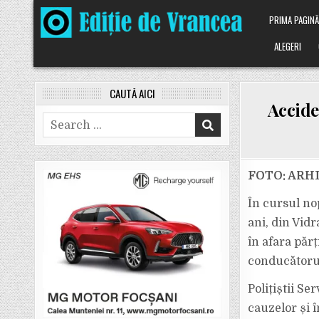
Skip
PRIMA PAGIN
to
content
ALEGERI
CAUTĂ AICI
Accide
Search
for:
FOTO: ARHI
În cursul nop
ani, din Vid
în afara părț
conducătorul
Polițiștii Se
cauzelor și 