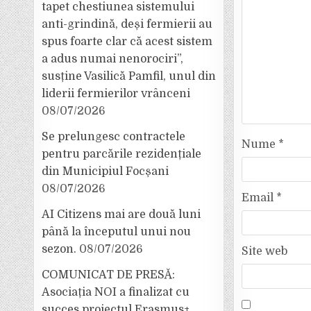
tapet chestiunea sistemului
anti-grindină, deși fermierii au
spus foarte clar că acest sistem
a adus numai nenorociri”,
susține Vasilică Pamfil, unul din
liderii fermierilor vrânceni
08/07/2026
Se prelungesc contractele
Nume
*
pentru parcările rezidențiale
din Municipiul Focșani
08/07/2026
Email
*
AI Citizens mai are două luni
până la începutul unui nou
sezon.
08/07/2026
Site web
COMUNICAT DE PRESĂ:
Asociația NOI a finalizat cu
succes proiectul Erasmus+