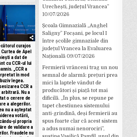
Urechești, județul Vrancea”
10/07/2026
Școala Gimnazială „Anghel
Saligny” Focșani, pe locul I
între școlile gimnaziale din
cătorul curajos
județul Vrancea la Evaluarea
a Curtea de Apel
Națională
09/07/2026
oiești a dat de
nt cu CCR-ul lui
Fermierii vrânceni trag un nou
hannis. „CCR a
erpretat în mod
semnal de alarmă: prețuri prea
buziv legea.
mici la laptele vândut de
sesizarea CCR a
producători și piață tot mai
 arbitrară. Nu a
tat o cerere de
dificilă. „În plus, se repune pe
are a alegerilor.
tapet chestiunea sistemului
ea nu a așteptat
anti-grindină, deși fermierii au
hiderea votării,
cându-și propria
spus foarte clar că acest sistem
âre de validare a
a adus numai nenorociri”,
rilor. Fraudele nu
susține Vasilică Pamfil, unul din