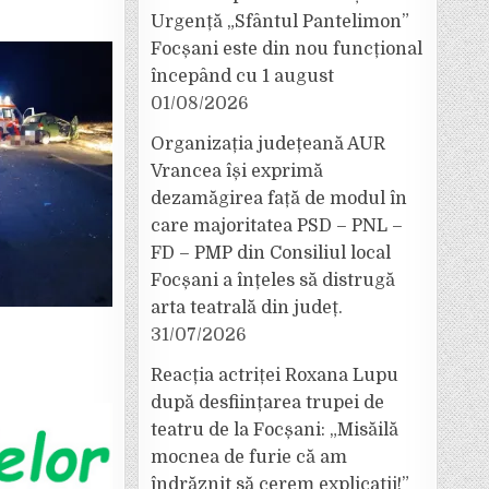
Urgență „Sfântul Pantelimon”
Focșani este din nou funcțional
începând cu 1 august
01/08/2026
Organizația județeană AUR
Vrancea își exprimă
dezamăgirea față de modul în
care majoritatea PSD – PNL –
FD – PMP din Consiliul local
Focșani a înțeles să distrugă
arta teatrală din județ.
31/07/2026
Reacția actriței Roxana Lupu
după desființarea trupei de
teatru de la Focșani: „Misăilă
mocnea de furie că am
îndrăznit să cerem explicații!”