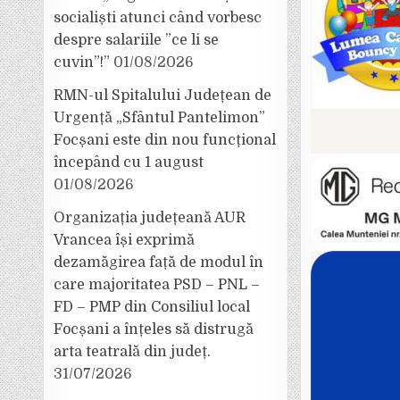
socialiști atunci când vorbesc
despre salariile ”ce li se
cuvin”!”
01/08/2026
RMN-ul Spitalului Județean de
Urgență „Sfântul Pantelimon”
Focșani este din nou funcțional
începând cu 1 august
01/08/2026
Organizația județeană AUR
Vrancea își exprimă
dezamăgirea față de modul în
care majoritatea PSD – PNL –
FD – PMP din Consiliul local
Focșani a înțeles să distrugă
arta teatrală din județ.
31/07/2026