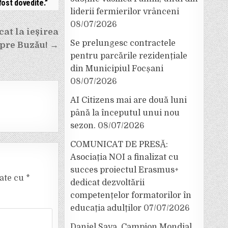
fost dovedite.”
liderii fermierilor vrânceni
08/07/2026
at la ieșirea
Se prelungesc contractele
spre Buzău! →
pentru parcările rezidențiale
din Municipiul Focșani
08/07/2026
AI Citizens mai are două luni
până la începutul unui nou
sezon.
08/07/2026
COMUNICAT DE PRESĂ:
Asociația NOI a finalizat cu
succes proiectul Erasmus+
cate cu
*
dedicat dezvoltării
competențelor formatorilor în
educația adulților
07/07/2026
Daniel Sava, Campion Mondial