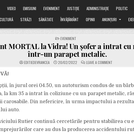
Ă
VIDEO
EMISIUNI
EVENIMENT
JUSTIȚIE
ADMINISTRAȚIE
POLITIC
CULTURĂ
STRĂZI
SĂNĂTATE
ÎNVĂȚĂMÂNT
OPINII
ANUNȚURI
EXE
POSTED
EVENIMENT
IN
nt MORTAL la Vidra! Un șofer a intrat cu
într-un parapet metalic.
ON
EDITIEDEVRANCEA
20/02/2022
LEAVE A COMMENT
ACCIDENT
MORTAL
LA
VĂ!
VIDRA!
UN
ȘOFER
ții, în jurul orei 04.50, un autoturism condus de un bărba
A
INTRAT
ra, la km 35 a intrat în coliziune cu un parapet metalic, 
CU
MAȘINA
ii carosabile. Din nefericire, în urma impactului a rezult
ÎNTR-
UN
PARAPET
ui auto.
METALIC.
rviciului Rutier continuă cercetările pentru stabilirea cu e
împrejurărilor care au dus la producerea accidentului rut