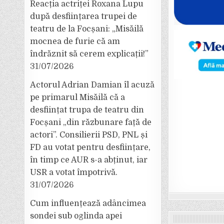
Reacția actriței Roxana Lupu
după desființarea trupei de
teatru de la Focșani: „Misăilă
mocnea de furie că am
îndrăznit să cerem explicații!”
31/07/2026
Actorul Adrian Damian îl acuză
pe primarul Misăilă că a
desființat trupa de teatru din
Focșani „din răzbunare față de
actori”. Consilierii PSD, PNL și
FD au votat pentru desființare,
în timp ce AUR s-a abținut, iar
USR a votat împotrivă.
31/07/2026
Cum influențează adâncimea
sondei sub oglinda apei