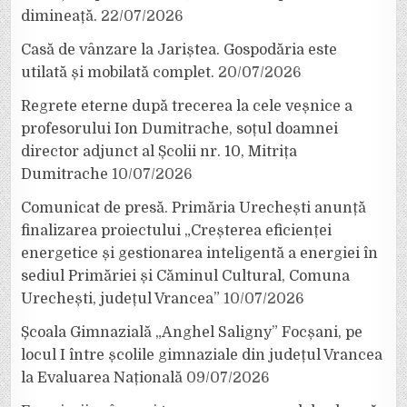
dimineață.
22/07/2026
Casă de vânzare la Jariștea. Gospodăria este
utilată și mobilată complet.
20/07/2026
Regrete eterne după trecerea la cele veșnice a
profesorului Ion Dumitrache, soțul doamnei
director adjunct al Școlii nr. 10, Mitrița
Dumitrache
10/07/2026
Comunicat de presă. Primăria Urechești anunță
finalizarea proiectului „Creșterea eficienței
energetice și gestionarea inteligentă a energiei în
sediul Primăriei și Căminul Cultural, Comuna
Urechești, județul Vrancea”
10/07/2026
Școala Gimnazială „Anghel Saligny” Focșani, pe
locul I între școlile gimnaziale din județul Vrancea
la Evaluarea Națională
09/07/2026