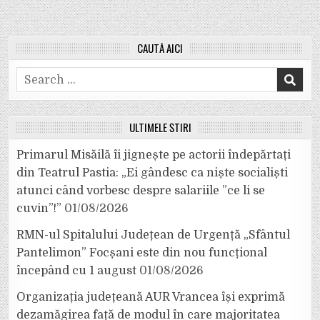
CAUTĂ AICI
Search
for:
ULTIMELE ȘTIRI
Primarul Misăilă îi jignește pe actorii îndepărtați
din Teatrul Pastia: „Ei gândesc ca niște socialiști
atunci când vorbesc despre salariile ”ce li se
cuvin”!”
01/08/2026
RMN-ul Spitalului Județean de Urgență „Sfântul
Pantelimon” Focșani este din nou funcțional
începând cu 1 august
01/08/2026
Organizația județeană AUR Vrancea își exprimă
dezamăgirea față de modul în care majoritatea