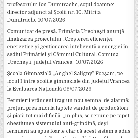
profesorului Ion Dumitrache, soțul doamnei
director adjunct al Școlii nr. 10, Mitrița
Dumitrache
10/07/2026
Comunicat de presă. Primăria Urechești anunță
finalizarea proiectului „Creșterea eficienței
energetice și gestionarea inteligentă a energiei în
sediul Primăriei și Căminul Cultural, Comuna
Urechești, județul Vrancea”
10/07/2026
Școala Gimnazială „Anghel Saligny” Focșani, pe
locul I între școlile gimnaziale din județul Vrancea
la Evaluarea Națională
09/07/2026
Fermierii vrânceni trag un nou semnal de alarmă:
prețuri prea mici la laptele vândut de producători
și piață tot mai dificilă. „În plus, se repune pe tapet
chestiunea sistemului anti-grindină, deși
fermierii au spus foarte clar că acest sistem a adus