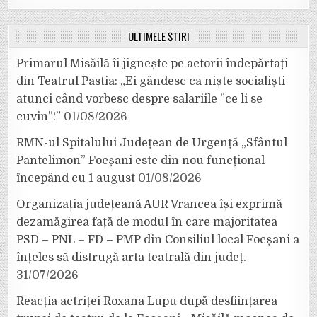
ULTIMELE ȘTIRI
Primarul Misăilă îi jignește pe actorii îndepărtați
din Teatrul Pastia: „Ei gândesc ca niște socialiști
atunci când vorbesc despre salariile ”ce li se
cuvin”!”
01/08/2026
RMN-ul Spitalului Județean de Urgență „Sfântul
Pantelimon” Focșani este din nou funcțional
începând cu 1 august
01/08/2026
Organizația județeană AUR Vrancea își exprimă
dezamăgirea față de modul în care majoritatea
PSD – PNL – FD – PMP din Consiliul local Focșani a
înțeles să distrugă arta teatrală din județ.
31/07/2026
Reacția actriței Roxana Lupu după desființarea