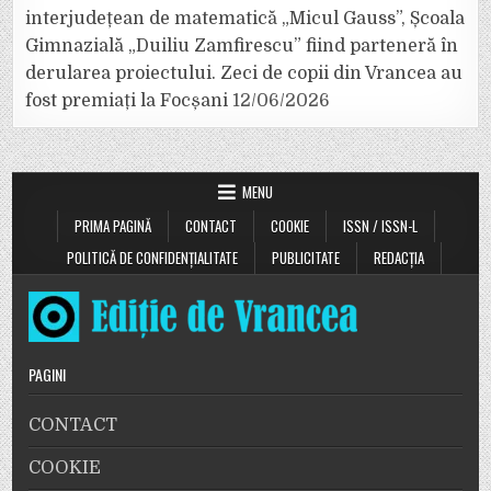
interjudețean de matematică „Micul Gauss”, Școala
Gimnazială „Duiliu Zamfirescu” fiind parteneră în
derularea proiectului. Zeci de copii din Vrancea au
fost premiați la Focșani
12/06/2026
MENU
PRIMA PAGINĂ
CONTACT
COOKIE
ISSN / ISSN-L
POLITICĂ DE CONFIDENȚIALITATE
PUBLICITATE
REDACȚIA
PAGINI
CONTACT
COOKIE