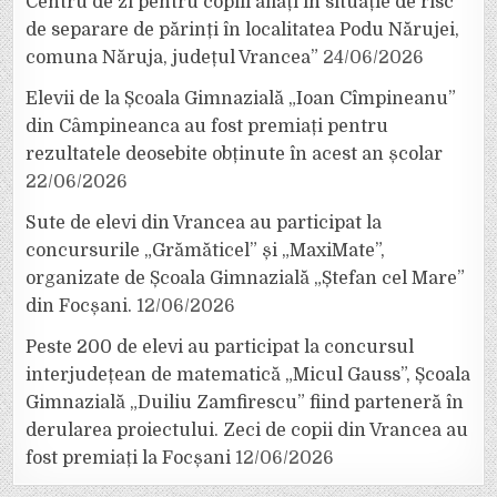
Centru de zi pentru copiii aflați în situație de risc
de separare de părinți în localitatea Podu Nărujei,
comuna Năruja, județul Vrancea”
24/06/2026
Elevii de la Școala Gimnazială „Ioan Cîmpineanu”
din Câmpineanca au fost premiați pentru
rezultatele deosebite obținute în acest an școlar
22/06/2026
Sute de elevi din Vrancea au participat la
concursurile „Grămăticel” și „MaxiMate”,
organizate de Școala Gimnazială „Ștefan cel Mare”
din Focșani.
12/06/2026
Peste 200 de elevi au participat la concursul
interjudețean de matematică „Micul Gauss”, Școala
Gimnazială „Duiliu Zamfirescu” fiind parteneră în
derularea proiectului. Zeci de copii din Vrancea au
fost premiați la Focșani
12/06/2026