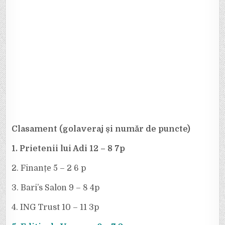
APOSTU,
OMUL
MECIULUI!
Clasament (golaveraj și număr de puncte)
1. Prietenii lui Adi 12 – 8 7p
2. Finanțe 5 – 2 6 p
3. Bari’s Salon 9 – 8 4p
4. ING Trust 10 – 11 3p