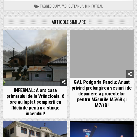
TAGGED
CUPA ”ADI OLTEANU”
,
MINIFOTBAL
ARTICOLE SIMILARE
GAL Podgoria Panciu: Anunț
privind prelungirea sesiunii de
INFERNAL: A ars casa
depunere a proiectelor
primarului de la Vrâncioaia. 6
pentru Măsurile M5/6B și
ore au luptat pompierii cu
M7/1B!
flăcările pentru a stinge
incendiul!