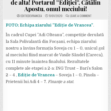
de alta! Portarul ”Ediției”, Cătălin
Apostu, omul meciului!
ON
EDITIEDEVRANCEA
11/01/2020
LEAVE A COMMENT
VIDEO.
MINIFOTBAL:
EDIȚIE
FOTO: Echipa ziarului ”Ediție de Vrancea”
.
DE
VRANCEA
A
În cadrul Cupei ”Adi Olteanu”, competiție derulată
CÂȘTIGAT
PARTIDA
la Sala Polivalantă din Focșani, echipa ziarului
CU
SOVEJA
nostru a învins formația Soveja cu 1 – 0, unicul gol
(1
–
0).
al meciului fiind marcat de Vasile Săndel (Careca),
ULTIMELE
11
cu 11 minute înaintea finalului. Rezultatele
MINUTE
AU
complete ale etapei a 2-a: ING Trust – Bari’s Salon
FOST
PE
2 – 4 ,
Ediție de Vrancea
– Soveja 1 – 0, Pinola –
MUCHIE
DE
CUȚIT:
Prietenii lui Adi 4 – 7.
Finanțe a stat.
RATĂRI
DE
O
PARTE
ȘI
DE
ALTA!
PORTARUL
”EDIȚIEI”,
CĂTĂLIN