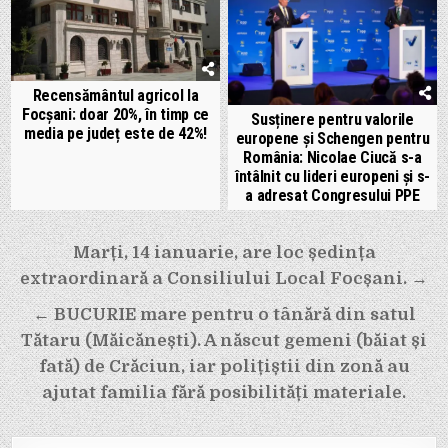
Recensământul agricol la
Focșani: doar 20%, în timp ce
Susținere pentru valorile
media pe județ este de 42%!
europene și Schengen pentru
România: Nicolae Ciucă s-a
întâlnit cu lideri europeni și s-
a adresat Congresului PPE
Navigare
Marți, 14 ianuarie, are loc ședința
în
extraordinară a Consiliului Local Focșani. →
articole
← BUCURIE mare pentru o tânără din satul
Tătaru (Măicănești). A născut gemeni (băiat și
fată) de Crăciun, iar polițiștii din zonă au
ajutat familia fără posibilități materiale.