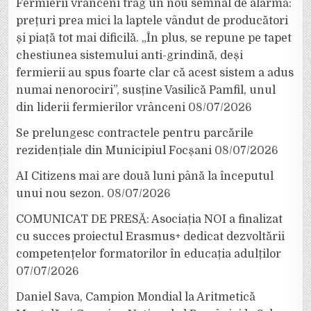
Fermierii vrânceni trag un nou semnal de alarmă:
prețuri prea mici la laptele vândut de producători
și piață tot mai dificilă. „În plus, se repune pe tapet
chestiunea sistemului anti-grindină, deși
fermierii au spus foarte clar că acest sistem a adus
numai nenorociri”, susține Vasilică Pamfil, unul
din liderii fermierilor vrânceni
08/07/2026
Se prelungesc contractele pentru parcările
rezidențiale din Municipiul Focșani
08/07/2026
AI Citizens mai are două luni până la începutul
unui nou sezon.
08/07/2026
COMUNICAT DE PRESĂ: Asociația NOI a finalizat
cu succes proiectul Erasmus+ dedicat dezvoltării
competențelor formatorilor în educația adulților
07/07/2026
Daniel Sava, Campion Mondial la Aritmetică