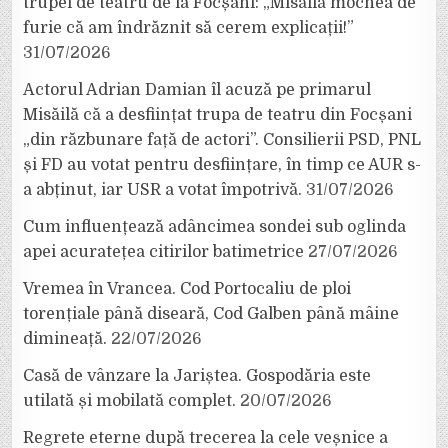
trupei de teatru de la Focșani: „Misăilă mocnea de
furie că am îndrăznit să cerem explicații!”
31/07/2026
Actorul Adrian Damian îl acuză pe primarul
Misăilă că a desființat trupa de teatru din Focșani
„din răzbunare față de actori”. Consilierii PSD, PNL
și FD au votat pentru desființare, în timp ce AUR s-
a abținut, iar USR a votat împotrivă.
31/07/2026
Cum influențează adâncimea sondei sub oglinda
apei acuratețea citirilor batimetrice
27/07/2026
Vremea în Vrancea. Cod Portocaliu de ploi
torențiale până diseară, Cod Galben până mâine
dimineață.
22/07/2026
Casă de vânzare la Jariștea. Gospodăria este
utilată și mobilată complet.
20/07/2026
Regrete eterne după trecerea la cele veșnice a