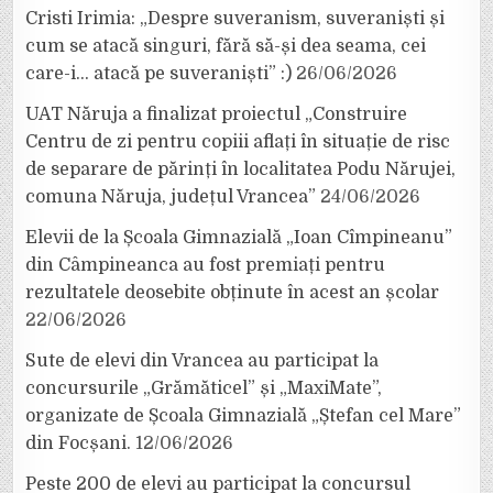
Cristi Irimia: „Despre suveranism, suveraniști și
cum se atacă singuri, fără să-și dea seama, cei
care-i… atacă pe suveraniști” :)
26/06/2026
UAT Năruja a finalizat proiectul „Construire
Centru de zi pentru copiii aflați în situație de risc
de separare de părinți în localitatea Podu Nărujei,
comuna Năruja, județul Vrancea”
24/06/2026
Elevii de la Școala Gimnazială „Ioan Cîmpineanu”
din Câmpineanca au fost premiați pentru
rezultatele deosebite obținute în acest an școlar
22/06/2026
Sute de elevi din Vrancea au participat la
concursurile „Grămăticel” și „MaxiMate”,
organizate de Școala Gimnazială „Ștefan cel Mare”
din Focșani.
12/06/2026
Peste 200 de elevi au participat la concursul