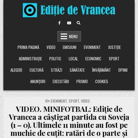
Skip
to
content
MENU
PRIMA PAGINĂ
VIDEO
EMISIUNI
EVENIMENT
JUSTIȚIE
ADMINISTRAȚIE
POLITIC
LOCAL
ECONOMIC
SPORT
ALEGERI
CULTURĂ
STRĂZI
SĂNĂTATE
ÎNVĂȚĂMÂNT
OPINII
ANUNȚURI
EXECUTĂRI
PROMO
COOKIES
POSTED
EVENIMENT
,
SPORT
,
VIDEO
IN
VIDEO. MINIFOTBAL: Ediție de
Vrancea a câștigat partida cu Soveja
(1 – 0). Ultimele 11 minute au fost pe
muchie de cuțit: ratări de o parte și