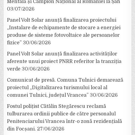
Mentală și Campion Național al României la Șah
03/07/2026
Panel Volt Solar anunță finalizarea proiectului
„Instalare de echipamente de stocare a energiei
produse de sisteme fotovoltaice ale persoanelor
fizice”
30/06/2026
Panel Volt Solar anunță finalizarea activităților
aferente unui proiect PNRR referitor la tranziția
verde
30/06/2026
Comunicat de presă. Comuna Tulnici demarează
proiectul „Digitalizarea turismului local al
comunei Tulnici, județul Vrancea”
30/06/2026
Fostul polițist Cătălin Stegărescu reclamă
tulburarea ordinii publice de către personalul
Penitenciarului Vrancea într-o zonă rezidențială
din Focșani.
27/06/2026