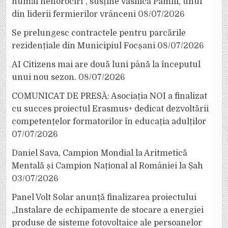
numai nenorociri”, susține Vasilică Pamfil, unul
din liderii fermierilor vrânceni
08/07/2026
Se prelungesc contractele pentru parcările
rezidențiale din Municipiul Focșani
08/07/2026
AI Citizens mai are două luni până la începutul
unui nou sezon.
08/07/2026
COMUNICAT DE PRESĂ: Asociația NOI a finalizat
cu succes proiectul Erasmus+ dedicat dezvoltării
competențelor formatorilor în educația adulților
07/07/2026
Daniel Sava, Campion Mondial la Aritmetică
Mentală și Campion Național al României la Șah
03/07/2026
Panel Volt Solar anunță finalizarea proiectului
„Instalare de echipamente de stocare a energiei
produse de sisteme fotovoltaice ale persoanelor