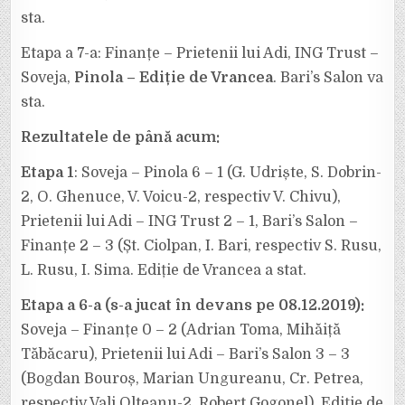
sta.
Etapa a 7-a: Finanțe – Prietenii lui Adi, ING Trust –
Soveja,
Pinola – Ediție de Vrancea
. Bari’s Salon va
sta.
Rezultatele de până acum:
Etapa 1
: Soveja – Pinola 6 – 1 (G. Udriște, S. Dobrin-
2, O. Ghenuce, V. Voicu-2, respectiv V. Chivu),
Prietenii lui Adi – ING Trust 2 – 1, Bari’s Salon –
Finanțe 2 – 3 (Șt. Ciolpan, I. Bari, respectiv S. Rusu,
L. Rusu, I. Sima. Ediție de Vrancea a stat.
Etapa a 6-a (s-a jucat în devans pe 08.12.2019):
Soveja – Finanțe 0 – 2 (Adrian Toma, Mihăiță
Tăbăcaru), Prietenii lui Adi – Bari’s Salon 3 – 3
(Bogdan Bouroș, Marian Ungureanu, Cr. Petrea,
respectiv Vali Olteanu-2, Robert Gogonel), Ediție de