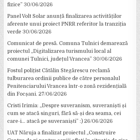
fizice”
30/06/2026
Panel Volt Solar anunță finalizarea activităților
aferente unui proiect PNRR referitor la tranziția
verde
30/06/2026
Comunicat de presă. Comuna Tulnici demarează
proiectul „Digitalizarea turismului local al
comunei Tulnici, județul Vrancea”
30/06/2026
Fostul polițist Cătălin Stegărescu reclamă
tulburarea ordinii publice de către personalul
Penitenciarului Vrancea într-o zonă rezidențială
din Focșani.
27/06/2026
Cristi Irimia: „Despre suveranism, suveraniști și
cum se atacă singuri, fără să-și dea seama, cei
care-i… atacă pe suveraniști” :)
26/06/2026
UAT Năruja a finalizat proiectul „Construire