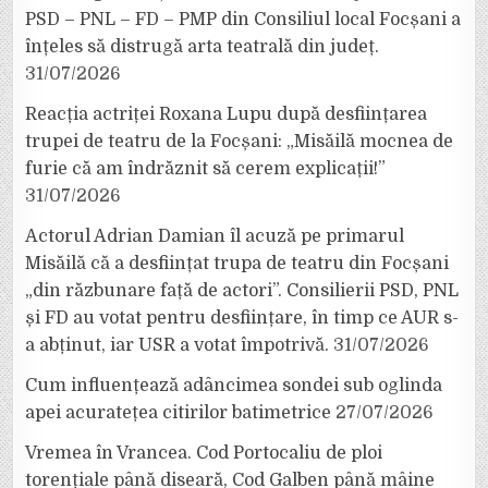
PSD – PNL – FD – PMP din Consiliul local Focșani a
înțeles să distrugă arta teatrală din județ.
31/07/2026
Reacția actriței Roxana Lupu după desființarea
trupei de teatru de la Focșani: „Misăilă mocnea de
furie că am îndrăznit să cerem explicații!”
31/07/2026
Actorul Adrian Damian îl acuză pe primarul
Misăilă că a desființat trupa de teatru din Focșani
„din răzbunare față de actori”. Consilierii PSD, PNL
și FD au votat pentru desființare, în timp ce AUR s-
a abținut, iar USR a votat împotrivă.
31/07/2026
Cum influențează adâncimea sondei sub oglinda
apei acuratețea citirilor batimetrice
27/07/2026
Vremea în Vrancea. Cod Portocaliu de ploi
torențiale până diseară, Cod Galben până mâine