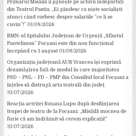
Primarul Misăilă îi jignește pe actorii îndepărtați
din Teatrul Pastia: „Ei gândesc ca niște socialiști
atunci când vorbesc despre salariile ”ce li se
cuvin”!”
01/08/2026
RMN-ul Spitalului Județean de Urgență „Sfântul
Pantelimon” Focșani este din nou funcțional
începând cu 1 august
01/08/2026
Organizația județeană AUR Vrancea își exprimă
dezamăgirea față de modul în care majoritatea
PSD – PNL – FD – PMP din Consiliul local Focșani a
înțeles să distrugă arta teatrală din județ.
31/07/2026
Reacția actriței Roxana Lupu după desființarea
trupei de teatru de la Focșani: „Misăilă mocnea de
furie că am îndrăznit să cerem explicații!”
31/07/2026