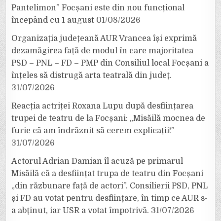
Pantelimon” Focșani este din nou funcțional
începând cu 1 august
01/08/2026
Organizația județeană AUR Vrancea își exprimă
dezamăgirea față de modul în care majoritatea
PSD – PNL – FD – PMP din Consiliul local Focșani a
înțeles să distrugă arta teatrală din județ.
31/07/2026
Reacția actriței Roxana Lupu după desființarea
trupei de teatru de la Focșani: „Misăilă mocnea de
furie că am îndrăznit să cerem explicații!”
31/07/2026
Actorul Adrian Damian îl acuză pe primarul
Misăilă că a desființat trupa de teatru din Focșani
„din răzbunare față de actori”. Consilierii PSD, PNL
și FD au votat pentru desființare, în timp ce AUR s-
a abținut, iar USR a votat împotrivă.
31/07/2026