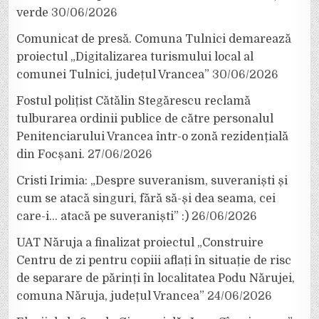
verde
30/06/2026
Comunicat de presă. Comuna Tulnici demarează
proiectul „Digitalizarea turismului local al
comunei Tulnici, județul Vrancea”
30/06/2026
Fostul polițist Cătălin Stegărescu reclamă
tulburarea ordinii publice de către personalul
Penitenciarului Vrancea într-o zonă rezidențială
din Focșani.
27/06/2026
Cristi Irimia: „Despre suveranism, suveraniști și
cum se atacă singuri, fără să-și dea seama, cei
care-i… atacă pe suveraniști” :)
26/06/2026
UAT Năruja a finalizat proiectul „Construire
Centru de zi pentru copiii aflați în situație de risc
de separare de părinți în localitatea Podu Nărujei,
comuna Năruja, județul Vrancea”
24/06/2026