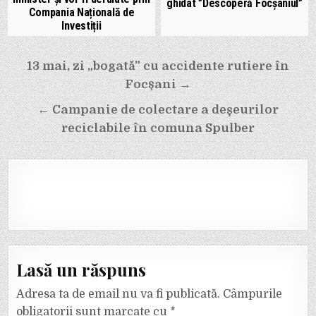
ghidat ”Descoperă Focșaniul”
Compania Națională de
Investiții
Navigare
13 mai, zi „bogată” cu accidente rutiere în
în
Focșani →
articole
← Campanie de colectare a deşeurilor
reciclabile în comuna Spulber
Lasă un răspuns
Adresa ta de email nu va fi publicată.
Câmpurile
obligatorii sunt marcate cu
*