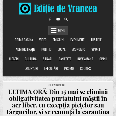
Skip
to
content
MENU
PRIMA PAGINĂ
VIDEO
EMISIUNI
EVENIMENT
JUSTIȚIE
ADMINISTRAȚIE
POLITIC
LOCAL
ECONOMIC
SPORT
ALEGERI
CULTURĂ
STRĂZI
SĂNĂTATE
ÎNVĂȚĂMÂNT
OPINII
ANUNȚURI
EXECUTĂRI
PROMO
COOKIES
POSTED
EVENIMENT
IN
ULTIMA ORĂ: Din 15 mai se elimină
obligativitatea purtatului măștii în
aer liber, cu excepția piețelor sau
târgurilor, și se renunță la carantina