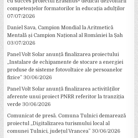
cu succes proiectul Erasmus+ dedicat dezvoltării
competențelor formatorilor în educația adulților
07/07/2026
Daniel Sava, Campion Mondial la Aritmetică
Mentală și Campion Național al României la Șah
03/07/2026
Panel Volt Solar anunță finalizarea proiectului
„Instalare de echipamente de stocare a energiei
produse de sisteme fotovoltaice ale persoanelor
fizice”
30/06/2026
Panel Volt Solar anunță finalizarea activităților
aferente unui proiect PNRR referitor la tranziția
verde
30/06/2026
Comunicat de presă. Comuna Tulnici demarează
proiectul „Digitalizarea turismului local al
comunei Tulnici, județul Vrancea”
30/06/2026