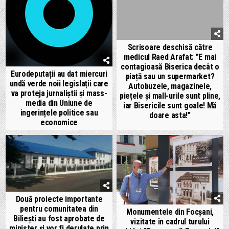
Scrisoare deschisă către
medicul Raed Arafat: ”E mai
contagioasă Biserica decât o
Eurodeputații au dat miercuri
piață sau un supermarket?
undă verde noii legislații care
Autobuzele, magazinele,
va proteja jurnaliștii și mass-
piețele și mall-urile sunt pline,
media din Uniune de
iar Bisericile sunt goale! Mă
ingerințele politice sau
doare asta!”
economice
Două proiecte importante
pentru comunitatea din
Monumentele din Focșani,
Biliești au fost aprobate de
vizitate în cadrul turului
minister și vor fi derulate prin