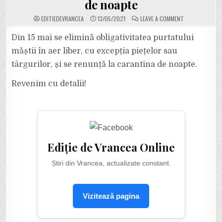
de noapte
ON
EDITIEDEVRANCEA
13/05/2021
LEAVE A COMMENT
ULTIMA
ORĂ:
DIN
Din 15 mai se elimină obligativitatea purtatului
15
MAI
măștii în aer liber, cu excepția piețelor sau
SE
ELIMINĂ
târgurilor, și se renunță la carantina de noapte.
OBLIGATIVITAT
PURTATULUI
MĂȘTII
Revenim cu detalii!
ÎN
AER
LIBER,
CU
EXCEPȚIA
PIEȚELOR
SAU
TÂRGURILOR,
ȘI
SE
RENUNȚĂ
Ediție de Vrancea Online
LA
CARANTINA
DE
Știri din Vrancea, actualizate constant.
NOAPTE
Vizitează pagina