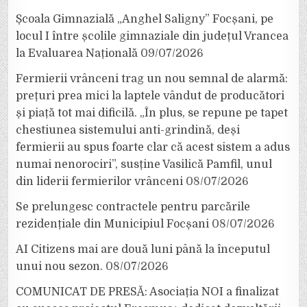
Școala Gimnazială „Anghel Saligny” Focșani, pe
locul I între școlile gimnaziale din județul Vrancea
la Evaluarea Națională
09/07/2026
Fermierii vrânceni trag un nou semnal de alarmă:
prețuri prea mici la laptele vândut de producători
și piață tot mai dificilă. „În plus, se repune pe tapet
chestiunea sistemului anti-grindină, deși
fermierii au spus foarte clar că acest sistem a adus
numai nenorociri”, susține Vasilică Pamfil, unul
din liderii fermierilor vrânceni
08/07/2026
Se prelungesc contractele pentru parcările
rezidențiale din Municipiul Focșani
08/07/2026
AI Citizens mai are două luni până la începutul
unui nou sezon.
08/07/2026
COMUNICAT DE PRESĂ: Asociația NOI a finalizat