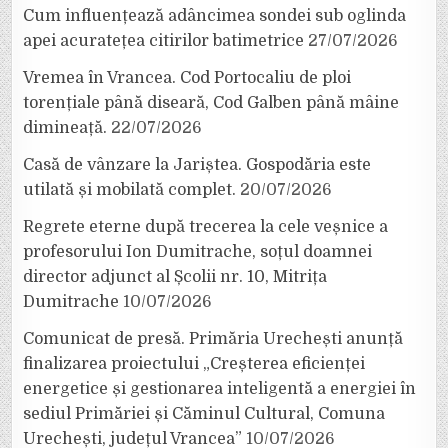
Cum influențează adâncimea sondei sub oglinda
apei acuratețea citirilor batimetrice
27/07/2026
Vremea în Vrancea. Cod Portocaliu de ploi
torențiale până diseară, Cod Galben până mâine
dimineață.
22/07/2026
Casă de vânzare la Jariștea. Gospodăria este
utilată și mobilată complet.
20/07/2026
Regrete eterne după trecerea la cele veșnice a
profesorului Ion Dumitrache, soțul doamnei
director adjunct al Școlii nr. 10, Mitrița
Dumitrache
10/07/2026
Comunicat de presă. Primăria Urechești anunță
finalizarea proiectului „Creșterea eficienței
energetice și gestionarea inteligentă a energiei în
sediul Primăriei și Căminul Cultural, Comuna
Urechești, județul Vrancea”
10/07/2026