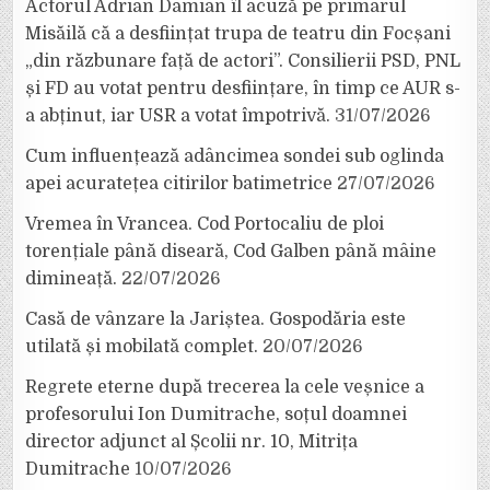
Actorul Adrian Damian îl acuză pe primarul
Misăilă că a desființat trupa de teatru din Focșani
„din răzbunare față de actori”. Consilierii PSD, PNL
și FD au votat pentru desființare, în timp ce AUR s-
a abținut, iar USR a votat împotrivă.
31/07/2026
Cum influențează adâncimea sondei sub oglinda
apei acuratețea citirilor batimetrice
27/07/2026
Vremea în Vrancea. Cod Portocaliu de ploi
torențiale până diseară, Cod Galben până mâine
dimineață.
22/07/2026
Casă de vânzare la Jariștea. Gospodăria este
utilată și mobilată complet.
20/07/2026
Regrete eterne după trecerea la cele veșnice a
profesorului Ion Dumitrache, soțul doamnei
director adjunct al Școlii nr. 10, Mitrița
Dumitrache
10/07/2026