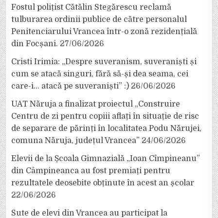
Fostul polițist Cătălin Stegărescu reclamă
tulburarea ordinii publice de către personalul
Penitenciarului Vrancea într-o zonă rezidențială
din Focșani.
27/06/2026
Cristi Irimia: „Despre suveranism, suveraniști și
cum se atacă singuri, fără să-și dea seama, cei
care-i… atacă pe suveraniști” :)
26/06/2026
UAT Năruja a finalizat proiectul „Construire
Centru de zi pentru copiii aflați în situație de risc
de separare de părinți în localitatea Podu Nărujei,
comuna Năruja, județul Vrancea”
24/06/2026
Elevii de la Școala Gimnazială „Ioan Cîmpineanu”
din Câmpineanca au fost premiați pentru
rezultatele deosebite obținute în acest an școlar
22/06/2026
Sute de elevi din Vrancea au participat la