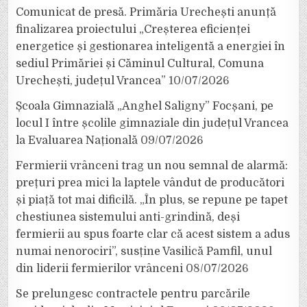
Comunicat de presă. Primăria Urechești anunță
finalizarea proiectului „Creșterea eficienței
energetice și gestionarea inteligentă a energiei în
sediul Primăriei și Căminul Cultural, Comuna
Urechești, județul Vrancea”
10/07/2026
Școala Gimnazială „Anghel Saligny” Focșani, pe
locul I între școlile gimnaziale din județul Vrancea
la Evaluarea Națională
09/07/2026
Fermierii vrânceni trag un nou semnal de alarmă:
prețuri prea mici la laptele vândut de producători
și piață tot mai dificilă. „În plus, se repune pe tapet
chestiunea sistemului anti-grindină, deși
fermierii au spus foarte clar că acest sistem a adus
numai nenorociri”, susține Vasilică Pamfil, unul
din liderii fermierilor vrânceni
08/07/2026
Se prelungesc contractele pentru parcările