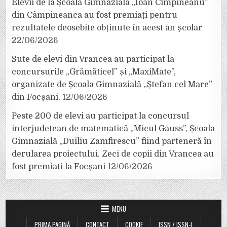
Elevii de la Școala Gimnazială „Ioan Cîmpineanu”
din Câmpineanca au fost premiați pentru
rezultatele deosebite obținute în acest an școlar
22/06/2026
Sute de elevi din Vrancea au participat la
concursurile „Grămăticel” și „MaxiMate”,
organizate de Școala Gimnazială „Ștefan cel Mare”
din Focșani.
12/06/2026
Peste 200 de elevi au participat la concursul
interjudețean de matematică „Micul Gauss”, Școala
Gimnazială „Duiliu Zamfirescu” fiind parteneră în
derularea proiectului. Zeci de copii din Vrancea au
fost premiați la Focșani
12/06/2026
MENU
PRIMA PAGINĂ
CONTACT
COOKIE
ISSN / ISSN-L