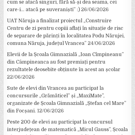
cum se atacă singuri, fără să-și dea seama, cei
care-i… atacă pe suveraniști” :)
26/06/2026
UAT Năruja a finalizat proiectul „Construire
Centru de zi pentru copiii aflați în situație de risc
de separare de părinți în localitatea Podu Nărujei,
comuna Năruja, județul Vrancea”
24/06/2026
Elevii de la Școala Gimnazială „Ioan Cîmpineanu”
din Câmpineanca au fost premiați pentru
rezultatele deosebite obținute în acest an școlar
22/06/2026
Sute de elevi din Vrancea au participat la
concursurile „Grămăticel” și „MaxiMate”,
organizate de Școala Gimnazială „Ștefan cel Mare”
din Focșani.
12/06/2026
Peste 200 de elevi au participat la concursul
interjudețean de matematică „Micul Gauss”, Școala