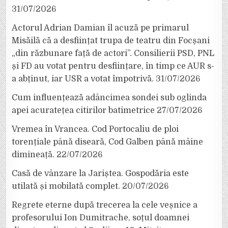
31/07/2026
Actorul Adrian Damian îl acuză pe primarul
Misăilă că a desființat trupa de teatru din Focșani
„din răzbunare față de actori”. Consilierii PSD, PNL
și FD au votat pentru desființare, în timp ce AUR s-
a abținut, iar USR a votat împotrivă.
31/07/2026
Cum influențează adâncimea sondei sub oglinda
apei acuratețea citirilor batimetrice
27/07/2026
Vremea în Vrancea. Cod Portocaliu de ploi
torențiale până diseară, Cod Galben până mâine
dimineață.
22/07/2026
Casă de vânzare la Jariștea. Gospodăria este
utilată și mobilată complet.
20/07/2026
Regrete eterne după trecerea la cele veșnice a
profesorului Ion Dumitrache, soțul doamnei