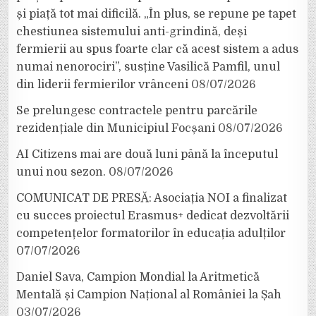
și piață tot mai dificilă. „În plus, se repune pe tapet
chestiunea sistemului anti-grindină, deși
fermierii au spus foarte clar că acest sistem a adus
numai nenorociri”, susține Vasilică Pamfil, unul
din liderii fermierilor vrânceni
08/07/2026
Se prelungesc contractele pentru parcările
rezidențiale din Municipiul Focșani
08/07/2026
AI Citizens mai are două luni până la începutul
unui nou sezon.
08/07/2026
COMUNICAT DE PRESĂ: Asociația NOI a finalizat
cu succes proiectul Erasmus+ dedicat dezvoltării
competențelor formatorilor în educația adulților
07/07/2026
Daniel Sava, Campion Mondial la Aritmetică
Mentală și Campion Național al României la Șah
03/07/2026