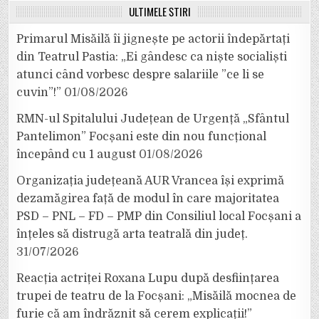
ULTIMELE ȘTIRI
Primarul Misăilă îi jignește pe actorii îndepărtați
din Teatrul Pastia: „Ei gândesc ca niște socialiști
atunci când vorbesc despre salariile ”ce li se
cuvin”!”
01/08/2026
RMN-ul Spitalului Județean de Urgență „Sfântul
Pantelimon” Focșani este din nou funcțional
începând cu 1 august
01/08/2026
Organizația județeană AUR Vrancea își exprimă
dezamăgirea față de modul în care majoritatea
PSD – PNL – FD – PMP din Consiliul local Focșani a
înțeles să distrugă arta teatrală din județ.
31/07/2026
Reacția actriței Roxana Lupu după desființarea
trupei de teatru de la Focșani: „Misăilă mocnea de
furie că am îndrăznit să cerem explicații!”