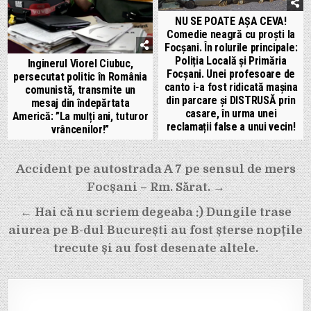
NU SE POATE AȘA CEVA!
Comedie neagră cu proști la
Focșani. În rolurile principale:
Poliția Locală și Primăria
Inginerul Viorel Ciubuc,
Focșani. Unei profesoare de
persecutat politic în România
canto i-a fost ridicată mașina
comunistă, transmite un
din parcare și DISTRUSĂ prin
mesaj din îndepărtata
casare, în urma unei
Americă: ”La mulți ani, tuturor
reclamații false a unui vecin!
vrâncenilor!”
Navigare
Accident pe autostrada A 7 pe sensul de mers
în
Focșani – Rm. Sărat. →
articole
← Hai că nu scriem degeaba :) Dungile trase
aiurea pe B-dul București au fost șterse nopțile
trecute și au fost desenate altele.