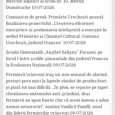
director adjunct al Școlii nr. 10, Mitrița
Dumitrache
10/07/2026
Comunicat de presă. Primăria Urechești anunță
finalizarea proiectului „Creșterea eficienței
energetice și gestionarea inteligentă a energiei în
sediul Primăriei și Căminul Cultural, Comuna
Urechești, județul Vrancea”
10/07/2026
Școala Gimnazială „Anghel Saligny” Focșani, pe
locul I între școlile gimnaziale din județul Vrancea
la Evaluarea Națională
09/07/2026
Fermierii vrânceni trag un nou semnal de alarmă:
prețuri prea mici la laptele vândut de producători
și piață tot mai dificilă. „În plus, se repune pe tapet
chestiunea sistemului anti-grindină, deși
fermierii au spus foarte clar că acest sistem a adus
numai nenorociri”, susține Vasilică Pamfil, unul
din liderii fermierilor vrânceni
08/07/2026