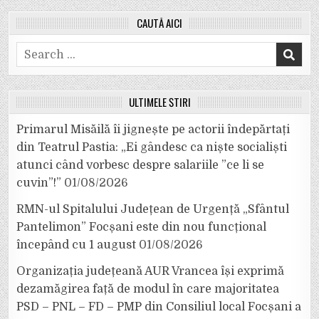
CAUTĂ AICI
Search
for:
ULTIMELE ȘTIRI
Primarul Misăilă îi jignește pe actorii îndepărtați
din Teatrul Pastia: „Ei gândesc ca niște socialiști
atunci când vorbesc despre salariile ”ce li se
cuvin”!”
01/08/2026
RMN-ul Spitalului Județean de Urgență „Sfântul
Pantelimon” Focșani este din nou funcțional
începând cu 1 august
01/08/2026
Organizația județeană AUR Vrancea își exprimă
dezamăgirea față de modul în care majoritatea
PSD – PNL – FD – PMP din Consiliul local Focșani a