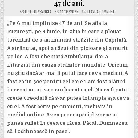
47 de ani.
ON
EDITIEDEVRANCEA
14/06/2025
LEAVE A COMMENT
SEBASTIAN
POPA
A
„
Pe 6 mai împlinise 47 de ani. Se afla la
FOST
ÎNGROPAT.
București, pe 9 iunie, în ziua în care a plouat
„A
STRĂNUTAT,
torențial de s-au inundat străzile din Capitală.
APOI
A
A strănutat, apoi a căzut din picioare și a murit
CĂZUT
DIN
PICIOARE
pe loc. A fost chemată Ambulanța, dar a
ȘI
A
întârziat din cauza străzilor inundate. Oricum,
MURIT”.
DEZVĂLUIRE
nu știu dacă ar mai fi putut face ceva medicii. A
CUTREMURĂTO
DESPRE
fost ca un șoc pentru cei care i-am fost alături
O
MOARTE
NEAȘTEPTATĂ
în acest an și care am lucrat cu el. Nu aș fi putut
LA
DOAR
crede vreodată că s-ar putea întâmpla așa ceva
47
DE
cu el. A fost activ permanent, inclusiv în
ANI.
mediul online. Avea preocupări diverse și
punea suflet în ceea ce făcea. Păcat. Dumnezeu
să-l odihnească în pace
”.