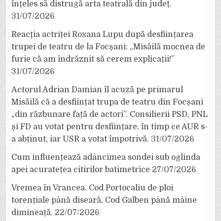
înțeles să distrugă arta teatrală din județ.
31/07/2026
Reacția actriței Roxana Lupu după desființarea
trupei de teatru de la Focșani: „Misăilă mocnea de
furie că am îndrăznit să cerem explicații!”
31/07/2026
Actorul Adrian Damian îl acuză pe primarul
Misăilă că a desființat trupa de teatru din Focșani
„din răzbunare față de actori”. Consilierii PSD, PNL
și FD au votat pentru desființare, în timp ce AUR s-
a abținut, iar USR a votat împotrivă.
31/07/2026
Cum influențează adâncimea sondei sub oglinda
apei acuratețea citirilor batimetrice
27/07/2026
Vremea în Vrancea. Cod Portocaliu de ploi
torențiale până diseară, Cod Galben până mâine
dimineață.
22/07/2026