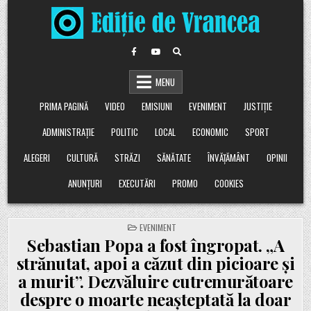
Skip
to
content
MENU
PRIMA PAGINĂ
VIDEO
EMISIUNI
EVENIMENT
JUSTIȚIE
ADMINISTRAȚIE
POLITIC
LOCAL
ECONOMIC
SPORT
ALEGERI
CULTURĂ
STRĂZI
SĂNĂTATE
ÎNVĂȚĂMÂNT
OPINII
ANUNȚURI
EXECUTĂRI
PROMO
COOKIES
POSTED
EVENIMENT
IN
Sebastian Popa a fost îngropat. „A
strănutat, apoi a căzut din picioare și
a murit”. Dezvăluire cutremurătoare
despre o moarte neașteptată la doar