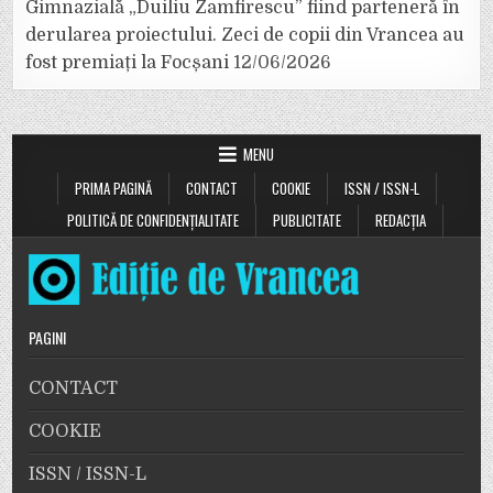
Gimnazială „Duiliu Zamfirescu” fiind parteneră în
derularea proiectului. Zeci de copii din Vrancea au
fost premiați la Focșani
12/06/2026
MENU
PRIMA PAGINĂ
CONTACT
COOKIE
ISSN / ISSN-L
POLITICĂ DE CONFIDENȚIALITATE
PUBLICITATE
REDACȚIA
PAGINI
CONTACT
COOKIE
ISSN / ISSN-L