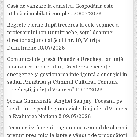
Casă de vânzare la Jariștea. Gospodăria este
utilată și mobilată complet.
20/07/2026
Regrete eterne după trecerea la cele veșnice a
profesorului Ion Dumitrache, soțul doamnei
director adjunct al Școlii nr. 10, Mitrița
Dumitrache
10/07/2026
Comunicat de presă. Primăria Urechești anunță
finalizarea proiectului „Creșterea eficienței
energetice și gestionarea inteligentă a energiei în
sediul Primăriei și Căminul Cultural, Comuna
Urechești, județul Vrancea”
10/07/2026
Școala Gimnazială „Anghel Saligny” Focșani, pe
locul I între școlile gimnaziale din județul Vrancea
la Evaluarea Națională
09/07/2026
Fermierii vrânceni trag un nou semnal de alarmă:
prețuri prea mici la laptele vândut de producători