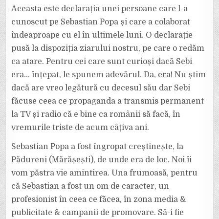
Aceasta este declarația unei persoane care l-a
cunoscut pe Sebastian Popa și care a colaborat
îndeaproape cu el în ultimele luni. O declarație
pusă la dispoziția ziarului nostru, pe care o redăm
ca atare. Pentru cei care sunt curioși dacă Sebi
era… înțepat, le spunem adevărul. Da, era! Nu știm
dacă are vreo legătură cu decesul său dar Sebi
făcuse ceea ce propaganda a transmis permanent
la TV și radio că e bine ca românii să facă, în
vremurile triste de acum câțiva ani.
Sebastian Popa a fost îngropat creștinește, la
Pădureni (Mărășești), de unde era de loc. Noi îi
vom păstra vie amintirea. Una frumoasă, pentru
că Sebastian a fost un om de caracter, un
profesionist în ceea ce făcea, în zona media &
publicitate & campanii de promovare. Să-i fie