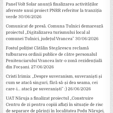
Panel Volt Solar anunță finalizarea activităților
aferente unui proiect PNRR referitor la tranziția
verde
30/06/2026
Comunicat de presă. Comuna Tulnici demarează
proiectul „Digitalizarea turismului local al
comunei Tulnici, județul Vrancea”
30/06/2026
Fostul polițist Cătălin Stegărescu reclamă
tulburarea ordinii publice de către personalul
Penitenciarului Vrancea într-o zonă rezidențială
din Focșani.
27/06/2026
Cristi Irimia: „Despre suveranism, suveraniști și
cum se atacă singuri, fără să-și dea seama, cei
care-i… atacă pe suveraniști” :)
26/06/2026
UAT Năruja a finalizat proiectul „Construire
Centru de zi pentru copiii aflați în situație de risc
de separare de părinți în localitatea Podu Nărujei,