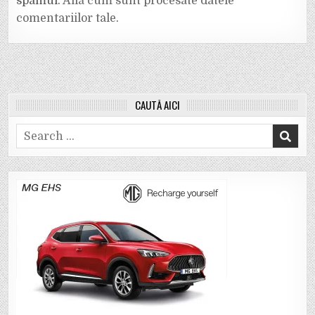
spamul.
Află cum sunt procesate datele
comentariilor tale
.
CAUTĂ AICI
Search
for: