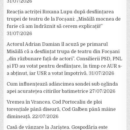
31/07/2026
Reacția actriței Roxana Lupu după desființarea
trupei de teatru de la Focșani: „Misăilă mocnea de
furie că am îndrăznit să cerem explicații!”
31/07/2026
Actorul Adrian Damian îl acuză pe primarul
Misăilă că a desființat trupa de teatru din Focșani
„din răzbunare față de actori”. Consilierii PSD, PNL
și FD au votat pentru desființare, în timp ce AUR s-
a abținut, iar USR a votat împotrivă.
31/07/2026
Cum influențează adâncimea sondei sub oglinda
apei acuratețea citirilor batimetrice
27/07/2026
Vremea în Vrancea. Cod Portocaliu de ploi
torențiale până diseară, Cod Galben până mâine
dimineață.
22/07/2026
Casă de vânzare la Jariștea. Gospodăria este