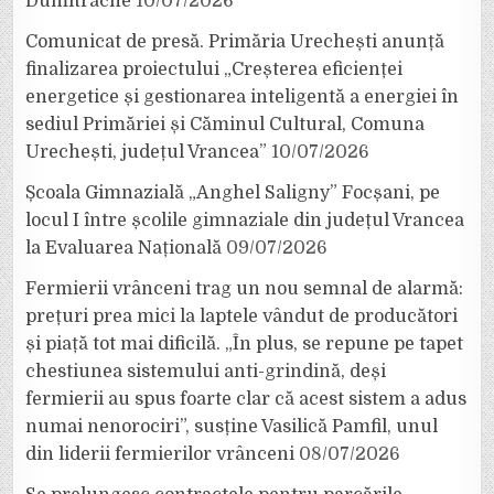
Dumitrache
10/07/2026
Comunicat de presă. Primăria Urechești anunță
finalizarea proiectului „Creșterea eficienței
energetice și gestionarea inteligentă a energiei în
sediul Primăriei și Căminul Cultural, Comuna
Urechești, județul Vrancea”
10/07/2026
Școala Gimnazială „Anghel Saligny” Focșani, pe
locul I între școlile gimnaziale din județul Vrancea
la Evaluarea Națională
09/07/2026
Fermierii vrânceni trag un nou semnal de alarmă:
prețuri prea mici la laptele vândut de producători
și piață tot mai dificilă. „În plus, se repune pe tapet
chestiunea sistemului anti-grindină, deși
fermierii au spus foarte clar că acest sistem a adus
numai nenorociri”, susține Vasilică Pamfil, unul
din liderii fermierilor vrânceni
08/07/2026