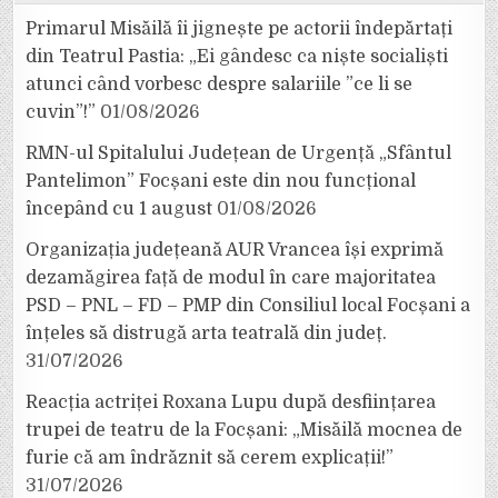
Primarul Misăilă îi jignește pe actorii îndepărtați
din Teatrul Pastia: „Ei gândesc ca niște socialiști
atunci când vorbesc despre salariile ”ce li se
cuvin”!”
01/08/2026
RMN-ul Spitalului Județean de Urgență „Sfântul
Pantelimon” Focșani este din nou funcțional
începând cu 1 august
01/08/2026
Organizația județeană AUR Vrancea își exprimă
dezamăgirea față de modul în care majoritatea
PSD – PNL – FD – PMP din Consiliul local Focșani a
înțeles să distrugă arta teatrală din județ.
31/07/2026
Reacția actriței Roxana Lupu după desființarea
trupei de teatru de la Focșani: „Misăilă mocnea de
furie că am îndrăznit să cerem explicații!”
31/07/2026