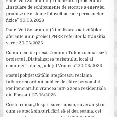
Panel Volt Solar anunță finalizarea proiectului
„Instalare de echipamente de stocare a energiei
produse de sisteme fotovoltaice ale persoanelor
fizice”
30/06/2026
Panel Volt Solar anunță finalizarea activităților
aferente unui proiect PNRR referitor la tranziția
verde
30/06/2026
Comunicat de presă. Comuna Tulnici demarează
proiectul „Digitalizarea turismului local al
comunei Tulnici, județul Vrancea”
30/06/2026
Fostul polițist Cătălin Stegărescu reclamă
tulburarea ordinii publice de către personalul
Penitenciarului Vrancea într-o zonă rezidențială
din Focșani.
27/06/2026
Cristi Irimia: „Despre suveranism, suveraniști și
cum se atacă singuri, fără să-și dea seama, cei