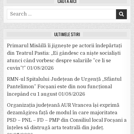
CAUTĂ AICI
Search
for:
ULTIMELE ȘTIRI
Primarul Misăilă îi jignește pe actorii îndepărtați
din Teatrul Pastia: „Ei gândesc ca niște socialiști
atunci când vorbesc despre salariile ”ce li se
cuvin”!”
01/08/2026
RMN-ul Spitalului Județean de Urgență „Sfântul
Pantelimon” Focșani este din nou funcțional
începând cu 1 august
01/08/2026
Organizația județeană AUR Vrancea își exprimă
dezamăgirea față de modul în care majoritatea
PSD – PNL – FD – PMP din Consiliul local Focșani a
înțeles să distrugă arta teatrală din județ.