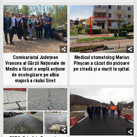
Comisariatul Județean
Medicul stomatolog Marius
Vrancea al Gărzii Naționale de
Pleșcan a căzut din picioare
Mediu a făcut o amplă acțiune
pe stradă și a murit la spital.
de ecologizare pe albia
majoră a râului Siret