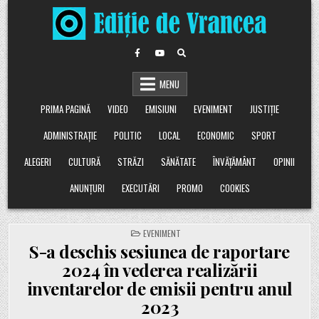
Skip
to
content
MENU
PRIMA PAGINĂ
VIDEO
EMISIUNI
EVENIMENT
JUSTIȚIE
ADMINISTRAȚIE
POLITIC
LOCAL
ECONOMIC
SPORT
ALEGERI
CULTURĂ
STRĂZI
SĂNĂTATE
ÎNVĂȚĂMÂNT
OPINII
ANUNȚURI
EXECUTĂRI
PROMO
COOKIES
POSTED
EVENIMENT
IN
S-a deschis sesiunea de raportare
2024 în vederea realizării
inventarelor de emisii pentru anul
2023