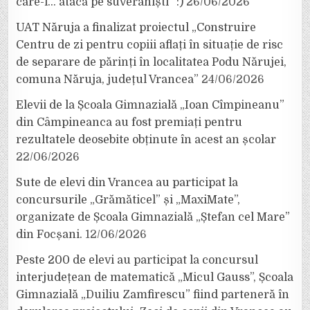
care-i… atacă pe suveraniști” :)
26/06/2026
UAT Năruja a finalizat proiectul „Construire
Centru de zi pentru copiii aflați în situație de risc
de separare de părinți în localitatea Podu Nărujei,
comuna Năruja, județul Vrancea”
24/06/2026
Elevii de la Școala Gimnazială „Ioan Cîmpineanu”
din Câmpineanca au fost premiați pentru
rezultatele deosebite obținute în acest an școlar
22/06/2026
Sute de elevi din Vrancea au participat la
concursurile „Grămăticel” și „MaxiMate”,
organizate de Școala Gimnazială „Ștefan cel Mare”
din Focșani.
12/06/2026
Peste 200 de elevi au participat la concursul
interjudețean de matematică „Micul Gauss”, Școala
Gimnazială „Duiliu Zamfirescu” fiind parteneră în