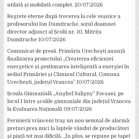
utilată și mobilată complet.
20/07/2026
Regrete eterne după trecerea la cele veșnice a
profesorului Ion Dumitrache, soțul doamnei
director adjunct al Școlii nr. 10, Mitrița
Dumitrache
10/07/2026
Comunicat de presă. Primăria Urechești anunță
finalizarea proiectului „Creșterea eficienței
energetice și gestionarea inteligentă a energiei în
sediul Primăriei și Căminul Cultural, Comuna
Urechești, județul Vrancea”
10/07/2026
Școala Gimnazială „Anghel Saligny” Focșani, pe
locul I între școlile gimnaziale din județul Vrancea
la Evaluarea Națională
09/07/2026
Fermierii vrânceni trag un nou semnal de alarmă:
prețuri prea mici la laptele vândut de producători
și piață tot mai dificilă. „În plus, se repune pe tapet