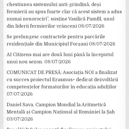
chestiunea sistemului anti-grindină, deși
fermierii au spus foarte clar că acest sistem a adus
numai nenorociri”, susține Vasilică Pamfil, unul
din liderii fermierilor vrânceni
08/07/2026
Se prelungesc contractele pentru parcările
rezidențiale din Municipiul Focșani
08/07/2026
AI Citizens mai are două luni până la începutul
unui nou sezon.
08/07/2026
COMUNICAT DE PRESĂ: Asociația NOI a finalizat
cu succes proiectul Erasmus+ dedicat dezvoltării
competențelor formatorilor în educația adulților
07/07/2026
Daniel Sava, Campion Mondial la Aritmetică
Mentală și Campion Național al României la Șah
03/07/2026