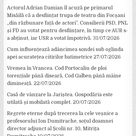
Actorul Adrian Damian îl acuză pe primarul
Misăilă că a desființat trupa de teatru din Focșani
„din răzbunare față de actori”. Consilierii PSD, PNL
și FD au votat pentru desființare, în timp ce AUR s-
a abținut, iar USR a votat împotrivă.
31/07/2026
Cum influențează adâncimea sondei sub oglinda
apei acuratețea citirilor batimetrice
27/07/2026
Vremea în Vrancea. Cod Portocaliu de ploi
torențiale până diseară, Cod Galben până mâine
dimineață.
22/07/2026
Casă de vânzare la Jariștea. Gospodăria este
utilată și mobilată complet.
20/07/2026
Regrete eterne după trecerea la cele veșnice a
profesorului Ion Dumitrache, soțul doamnei
director adjunct al Școlii nr. 10, Mitrița