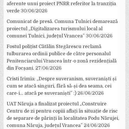
aferente unui proiect PNRR referitor la tranziția
verde
30/06/2026
Comunicat de presă. Comuna Tulnici demarează
proiectul „Digitalizarea turismului local al
comunei Tulnici, județul Vrancea”
30/06/2026
Fostul polițist Cătălin Stegărescu reclamă
tulburarea ordinii publice de către personalul
Penitenciarului Vrancea într-o zonă rezidențială
din Focșani.
27/06/2026
Cristi Irimia: „Despre suveranism, suveraniști și
cum se atacă singuri, fără să-și dea seama, cei
care-i… atacă pe suveraniști” :)
26/06/2026
UAT Năruja a finalizat proiectul „Construire
Centru de zi pentru copiii aflați în situație de risc
de separare de părinți în localitatea Podu Nărujei,
comuna Năruja, județul Vrancea”
24/06/2026