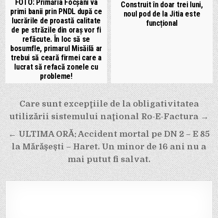
FOTO: Primăria Focșani va
Construit în doar trei luni,
primi banii prin PNDL după ce
noul pod de la Jitia este
lucrările de proastă calitate
funcțional
de pe străzile din oraș vor fi
refăcute. În loc să se
bosumfle, primarul Misăilă ar
trebui să ceară firmei care a
lucrat să refacă zonele cu
probleme!
Navigare
Care sunt excepţiile de la obligativitatea
în
utilizării sistemului naţional Ro-E-Factura →
articole
← ULTIMA ORĂ: Accident mortal pe DN 2 – E 85
la Mărășești – Haret. Un minor de 16 ani nu a
mai putut fi salvat.