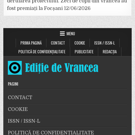
derularea proiectului. Zeci de copii din Vrancea au
fost premiați la Focșani
12/06/2026
MENU
PRIMA PAGINĂ
CONTACT
COOKIE
ISSN / ISSN-L
POLITICĂ DE CONFIDENȚIALITATE
PUBLICITATE
REDACȚIA
PAGINI
CONTACT
COOKIE
ISSN / ISSN-L
POLITICĂ DE CONFIDENȚIALITATE