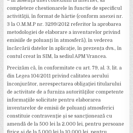
– în absenţa unei conexiuni la internet, să
completeze chestionarele în functie de specificul
activităţii, în format de hârtie (conform anexei nr.
3 la O.M.M.P nr. 3299/2012 referitor la aprobarea
metodologiei de elaborare a inventarelor privind
emisiile de poluanţi în atmosferă), în vederea
încărcării datelor în aplicaţie, în prezența dvs., în
contul creat în SIM, la sediul APM Vrancea.
Precizăm că, în conformitate cu art. 79, al. 3, lit. a
din Legea 104/2011 privind calitatea aerului
înconjurător, nerespectarea obligaţiei titularului
de activitate de a furniza autorităţilor competente
informaţiile solicitate pentru elaborarea
inventarelor de emisii de poluanţi atmosferici
constituie contravenţie şi se sancţionează cu
amendă de la 500 lei la 2.000 lei, pentru persoane
fizice şi de la 5.000 lei la 10.000 lei, pentru