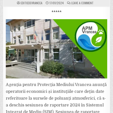
ON
EDITIEDEVRANCEA
17/01/2024
LEAVE A COMMENT
S-
A
DESCHIS
*****
SESIUNEA
DE
RAPORTARE
2024
ÎN
VEDEREA
REALIZĂRII
INVENTARELOR
DE
EMISII
PENTRU
ANUL
2023
Agenţia pentru Protecţia Mediului Vrancea anunţă
operatorii economici și instituţiile care deţin date
referitoare la sursele de poluanţi atmosferici, că s-
a deschis sesiunea de raportare 2024 în Sistemul
Integrat de Mediu (SIM). Sesiunea de raportare