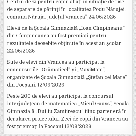
Centru de zi pentru copiii aflați în situație de risc
de separare de părinți în localitatea Podu Nărujei,
comuna Năruja, județul Vrancea”
24/06/2026
Elevii de la Școala Gimnazială „Ioan Cîmpineanu”
din Câmpineanca au fost premiați pentru
rezultatele deosebite obținute în acest an școlar
22/06/2026
Sute de elevi din Vrancea au participat la
concursurile „Grămăticel” și „MaxiMate”,
organizate de Școala Gimnazială „Ștefan cel Mare”
din Focșani.
12/06/2026
Peste 200 de elevi au participat la concursul
interjudețean de matematică „Micul Gauss”, Școala
Gimnazială „Duiliu Zamfirescu” fiind parteneră în
derularea proiectului. Zeci de copii din Vrancea au
fost premiați la Focșani
12/06/2026