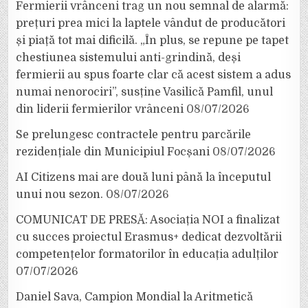
Fermierii vrânceni trag un nou semnal de alarmă:
prețuri prea mici la laptele vândut de producători
și piață tot mai dificilă. „În plus, se repune pe tapet
chestiunea sistemului anti-grindină, deși
fermierii au spus foarte clar că acest sistem a adus
numai nenorociri”, susține Vasilică Pamfil, unul
din liderii fermierilor vrânceni
08/07/2026
Se prelungesc contractele pentru parcările
rezidențiale din Municipiul Focșani
08/07/2026
AI Citizens mai are două luni până la începutul
unui nou sezon.
08/07/2026
COMUNICAT DE PRESĂ: Asociația NOI a finalizat
cu succes proiectul Erasmus+ dedicat dezvoltării
competențelor formatorilor în educația adulților
07/07/2026
Daniel Sava, Campion Mondial la Aritmetică