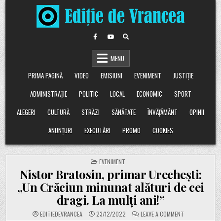
Skip
to
content
MENU
PRIMA PAGINĂ
VIDEO
EMISIUNI
EVENIMENT
JUSTIȚIE
ADMINISTRAȚIE
POLITIC
LOCAL
ECONOMIC
SPORT
ALEGERI
CULTURĂ
STRĂZI
SĂNĂTATE
ÎNVĂȚĂMÂNT
OPINII
ANUNȚURI
EXECUTĂRI
PROMO
COOKIES
POSTED
EVENIMENT
IN
Nistor Bratosin, primar Urechești:
„Un Crăciun minunat alături de cei
dragi. La mulți ani!”
ON
EDITIEDEVRANCEA
23/12/2022
LEAVE A COMMENT
NISTOR