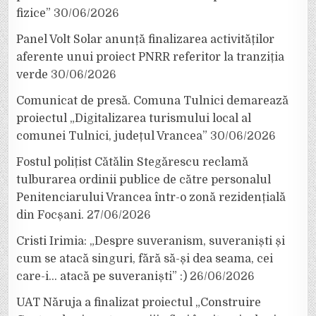
fizice”
30/06/2026
Panel Volt Solar anunță finalizarea activităților
aferente unui proiect PNRR referitor la tranziția
verde
30/06/2026
Comunicat de presă. Comuna Tulnici demarează
proiectul „Digitalizarea turismului local al
comunei Tulnici, județul Vrancea”
30/06/2026
Fostul polițist Cătălin Stegărescu reclamă
tulburarea ordinii publice de către personalul
Penitenciarului Vrancea într-o zonă rezidențială
din Focșani.
27/06/2026
Cristi Irimia: „Despre suveranism, suveraniști și
cum se atacă singuri, fără să-și dea seama, cei
care-i… atacă pe suveraniști” :)
26/06/2026
UAT Năruja a finalizat proiectul „Construire