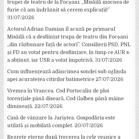
trupei de teatru de la Focșani: „Misăilă mocnea de
furie că am îndrăznit să cerem explicații!”
31/07/2026
Actorul Adrian Damian îl acuză pe primarul
Misăilă că a desființat trupa de teatru din Focșani
„din răzbunare față de actori”. Consilierii PSD, PNL
și FD au votat pentru desființare, în timp ce AUR s-
a abținut, iar USR a votat împotrivă.
31/07/2026
Cum influențează adâncimea sondei sub oglinda
apei acuratețea citirilor batimetrice
27/07/2026
Vremea în Vrancea. Cod Portocaliu de ploi
torențiale până diseară, Cod Galben până mâine
dimineață.
22/07/2026
Casă de vânzare la Jariștea. Gospodăria este
utilată și mobilată complet.
20/07/2026
Regrete eterne după trecerea la cele veșnice a