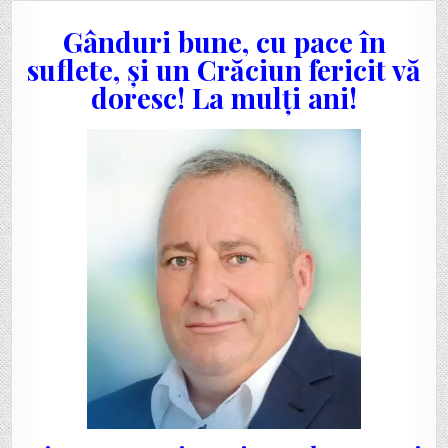
BRATOSIN,
PRIMAR
Gânduri bune, cu pace în
URECHEȘTI:
„UN
CRĂCIUN
suflete, și un Crăciun fericit vă
MINUNAT
ALĂTURI
doresc! La mulți ani!
DE
CEI
DRAGI.
LA
MULȚI
ANI!”