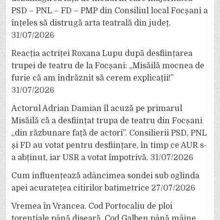
PSD – PNL – FD – PMP din Consiliul local Focșani a
înțeles să distrugă arta teatrală din județ.
31/07/2026
Reacția actriței Roxana Lupu după desființarea
trupei de teatru de la Focșani: „Misăilă mocnea de
furie că am îndrăznit să cerem explicații!”
31/07/2026
Actorul Adrian Damian îl acuză pe primarul
Misăilă că a desființat trupa de teatru din Focșani
„din răzbunare față de actori”. Consilierii PSD, PNL
și FD au votat pentru desființare, în timp ce AUR s-
a abținut, iar USR a votat împotrivă.
31/07/2026
Cum influențează adâncimea sondei sub oglinda
apei acuratețea citirilor batimetrice
27/07/2026
Vremea în Vrancea. Cod Portocaliu de ploi
torențiale până diseară, Cod Galben până mâine