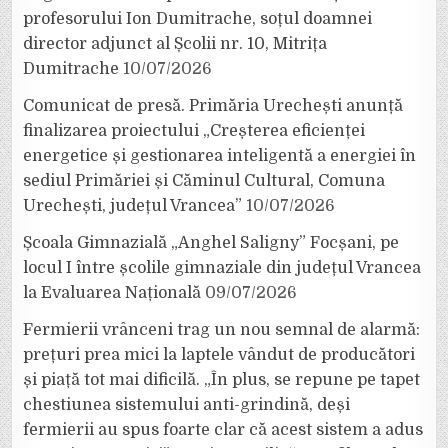
profesorului Ion Dumitrache, soțul doamnei
director adjunct al Școlii nr. 10, Mitrița
Dumitrache
10/07/2026
Comunicat de presă. Primăria Urechești anunță
finalizarea proiectului „Creșterea eficienței
energetice și gestionarea inteligentă a energiei în
sediul Primăriei și Căminul Cultural, Comuna
Urechești, județul Vrancea”
10/07/2026
Școala Gimnazială „Anghel Saligny” Focșani, pe
locul I între școlile gimnaziale din județul Vrancea
la Evaluarea Națională
09/07/2026
Fermierii vrânceni trag un nou semnal de alarmă:
prețuri prea mici la laptele vândut de producători
și piață tot mai dificilă. „În plus, se repune pe tapet
chestiunea sistemului anti-grindină, deși
fermierii au spus foarte clar că acest sistem a adus