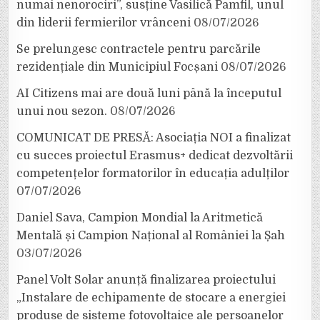
numai nenorociri”, susține Vasilică Pamfil, unul
din liderii fermierilor vrânceni
08/07/2026
Se prelungesc contractele pentru parcările
rezidențiale din Municipiul Focșani
08/07/2026
AI Citizens mai are două luni până la începutul
unui nou sezon.
08/07/2026
COMUNICAT DE PRESĂ: Asociația NOI a finalizat
cu succes proiectul Erasmus+ dedicat dezvoltării
competențelor formatorilor în educația adulților
07/07/2026
Daniel Sava, Campion Mondial la Aritmetică
Mentală și Campion Național al României la Șah
03/07/2026
Panel Volt Solar anunță finalizarea proiectului
„Instalare de echipamente de stocare a energiei
produse de sisteme fotovoltaice ale persoanelor