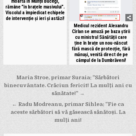
moartă în Munții Bucegi,
rămâne ”în brațele masivului”.
Viscolul a împiedicat echipele
de intervenție și ieri și astăzi!
Medicul rezident Alexandru
Cîrlan se amuză pe baza știrii
cu ministrul Sănătății care
ține în brațe un nou-născut
fără mască de protecție, fără
mănuși, venită direct de pe
câmpul de la Dumbrăveni!
Navigare
Maria Stroe, primar Suraia: ”Sărbători
în
binecuvântate. Crăciun fericit! La mulți ani cu
articole
sănătate!” →
← Radu Modreanu, primar Sihlea: ”Fie ca
aceste sărbători să vă găsească sănătoși. La
mulți ani!