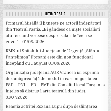
ULTIMELE ȘTIRI
Primarul Misăilă îi jignește pe actorii îndepărtați
din Teatrul Pastia: „Ei gândesc ca niște socialiști
atunci când vorbesc despre salariile ”ce li se
cuvin”!”
01/08/2026
RMN-ul Spitalului Județean de Urgență „Sfântul
Pantelimon” Focșani este din nou funcțional
începând cu 1 august
01/08/2026
Organizația județeană AUR Vrancea își exprimă
dezamăgirea față de modul în care majoritatea
PSD – PNL – FD – PMP din Consiliul local Focșani a
înțeles să distrugă arta teatrală din județ.
31/07/2026
Reacția actriței Roxana Lupu după desființarea