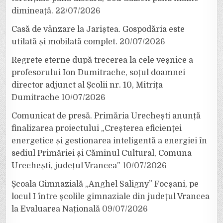
dimineață.
22/07/2026
Casă de vânzare la Jariștea. Gospodăria este
utilată și mobilată complet.
20/07/2026
Regrete eterne după trecerea la cele veșnice a
profesorului Ion Dumitrache, soțul doamnei
director adjunct al Școlii nr. 10, Mitrița
Dumitrache
10/07/2026
Comunicat de presă. Primăria Urechești anunță
finalizarea proiectului „Creșterea eficienței
energetice și gestionarea inteligentă a energiei în
sediul Primăriei și Căminul Cultural, Comuna
Urechești, județul Vrancea”
10/07/2026
Școala Gimnazială „Anghel Saligny” Focșani, pe
locul I între școlile gimnaziale din județul Vrancea
la Evaluarea Națională
09/07/2026