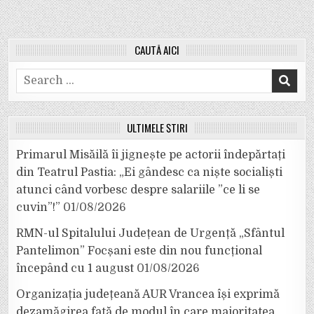
CAUTĂ AICI
Search
for:
ULTIMELE ȘTIRI
Primarul Misăilă îi jignește pe actorii îndepărtați
din Teatrul Pastia: „Ei gândesc ca niște socialiști
atunci când vorbesc despre salariile ”ce li se
cuvin”!”
01/08/2026
RMN-ul Spitalului Județean de Urgență „Sfântul
Pantelimon” Focșani este din nou funcțional
începând cu 1 august
01/08/2026
Organizația județeană AUR Vrancea își exprimă
dezamăgirea față de modul în care majoritatea