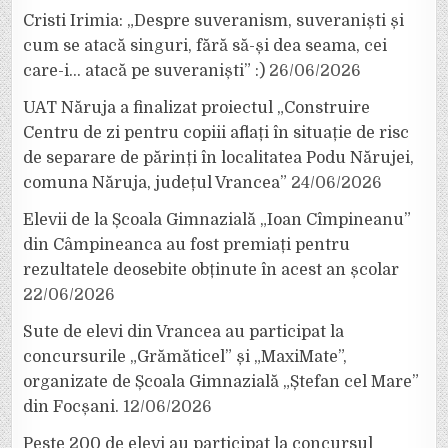
Cristi Irimia: „Despre suveranism, suveraniști și
cum se atacă singuri, fără să-și dea seama, cei
care-i… atacă pe suveraniști” :)
26/06/2026
UAT Năruja a finalizat proiectul „Construire
Centru de zi pentru copiii aflați în situație de risc
de separare de părinți în localitatea Podu Nărujei,
comuna Năruja, județul Vrancea”
24/06/2026
Elevii de la Școala Gimnazială „Ioan Cîmpineanu”
din Câmpineanca au fost premiați pentru
rezultatele deosebite obținute în acest an școlar
22/06/2026
Sute de elevi din Vrancea au participat la
concursurile „Grămăticel” și „MaxiMate”,
organizate de Școala Gimnazială „Ștefan cel Mare”
din Focșani.
12/06/2026
Peste 200 de elevi au participat la concursul