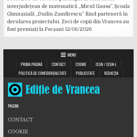
interjudețean de matematică „Micul Gauss”, Școala
Gimnazială „Duiliu Zamfirescu” fiind parteneră în
derularea proiectului. Zeci de copii din Vrancea au
fost premiați la Focșani
12/06/2026
MENU
PRIMA PAGINĂ
CONTACT
COOKIE
ISSN / ISSN-L
POLITICĂ DE CONFIDENȚIALITATE
PUBLICITATE
REDACȚIA
PAGINI
CONTACT
COOKIE