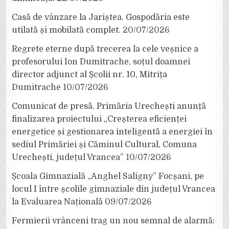
Casă de vânzare la Jariștea. Gospodăria este
utilată și mobilată complet.
20/07/2026
Regrete eterne după trecerea la cele veșnice a
profesorului Ion Dumitrache, soțul doamnei
director adjunct al Școlii nr. 10, Mitrița
Dumitrache
10/07/2026
Comunicat de presă. Primăria Urechești anunță
finalizarea proiectului „Creșterea eficienței
energetice și gestionarea inteligentă a energiei în
sediul Primăriei și Căminul Cultural, Comuna
Urechești, județul Vrancea”
10/07/2026
Școala Gimnazială „Anghel Saligny” Focșani, pe
locul I între școlile gimnaziale din județul Vrancea
la Evaluarea Națională
09/07/2026
Fermierii vrânceni trag un nou semnal de alarmă: