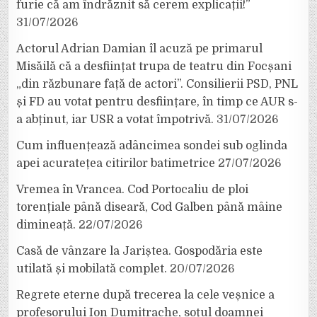
furie că am îndrăznit să cerem explicații!”
31/07/2026
Actorul Adrian Damian îl acuză pe primarul
Misăilă că a desființat trupa de teatru din Focșani
„din răzbunare față de actori”. Consilierii PSD, PNL
și FD au votat pentru desființare, în timp ce AUR s-
a abținut, iar USR a votat împotrivă.
31/07/2026
Cum influențează adâncimea sondei sub oglinda
apei acuratețea citirilor batimetrice
27/07/2026
Vremea în Vrancea. Cod Portocaliu de ploi
torențiale până diseară, Cod Galben până mâine
dimineață.
22/07/2026
Casă de vânzare la Jariștea. Gospodăria este
utilată și mobilată complet.
20/07/2026
Regrete eterne după trecerea la cele veșnice a
profesorului Ion Dumitrache, soțul doamnei