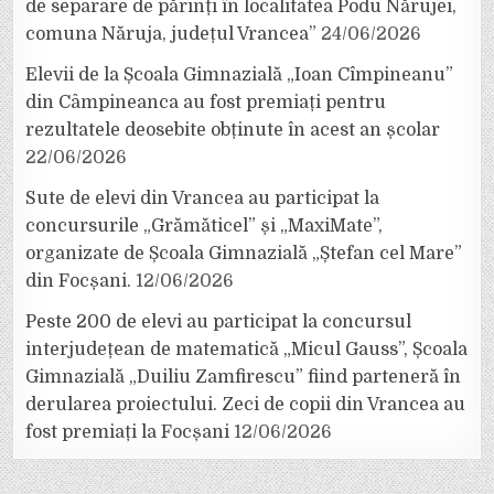
de separare de părinți în localitatea Podu Nărujei,
comuna Năruja, județul Vrancea”
24/06/2026
Elevii de la Școala Gimnazială „Ioan Cîmpineanu”
din Câmpineanca au fost premiați pentru
rezultatele deosebite obținute în acest an școlar
22/06/2026
Sute de elevi din Vrancea au participat la
concursurile „Grămăticel” și „MaxiMate”,
organizate de Școala Gimnazială „Ștefan cel Mare”
din Focșani.
12/06/2026
Peste 200 de elevi au participat la concursul
interjudețean de matematică „Micul Gauss”, Școala
Gimnazială „Duiliu Zamfirescu” fiind parteneră în
derularea proiectului. Zeci de copii din Vrancea au
fost premiați la Focșani
12/06/2026