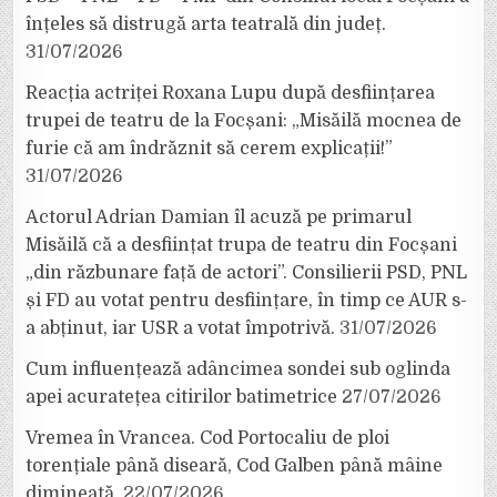
înțeles să distrugă arta teatrală din județ.
31/07/2026
Reacția actriței Roxana Lupu după desființarea
trupei de teatru de la Focșani: „Misăilă mocnea de
furie că am îndrăznit să cerem explicații!”
31/07/2026
Actorul Adrian Damian îl acuză pe primarul
Misăilă că a desființat trupa de teatru din Focșani
„din răzbunare față de actori”. Consilierii PSD, PNL
și FD au votat pentru desființare, în timp ce AUR s-
a abținut, iar USR a votat împotrivă.
31/07/2026
Cum influențează adâncimea sondei sub oglinda
apei acuratețea citirilor batimetrice
27/07/2026
Vremea în Vrancea. Cod Portocaliu de ploi
torențiale până diseară, Cod Galben până mâine
dimineață.
22/07/2026