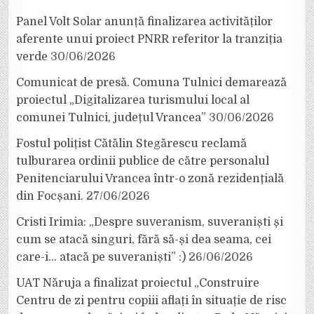
Panel Volt Solar anunță finalizarea activităților
aferente unui proiect PNRR referitor la tranziția
verde
30/06/2026
Comunicat de presă. Comuna Tulnici demarează
proiectul „Digitalizarea turismului local al
comunei Tulnici, județul Vrancea”
30/06/2026
Fostul polițist Cătălin Stegărescu reclamă
tulburarea ordinii publice de către personalul
Penitenciarului Vrancea într-o zonă rezidențială
din Focșani.
27/06/2026
Cristi Irimia: „Despre suveranism, suveraniști și
cum se atacă singuri, fără să-și dea seama, cei
care-i… atacă pe suveraniști” :)
26/06/2026
UAT Năruja a finalizat proiectul „Construire
Centru de zi pentru copiii aflați în situație de risc