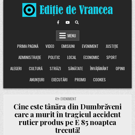
Skip
to
content
MENU
PRIMA PAGINĂ
VIDEO
EMISIUNI
EVENIMENT
JUSTIȚIE
ADMINISTRAȚIE
POLITIC
LOCAL
ECONOMIC
SPORT
ALEGERI
CULTURĂ
STRĂZI
SĂNĂTATE
ÎNVĂȚĂMÂNT
OPINII
ANUNȚURI
EXECUTĂRI
PROMO
COOKIES
POSTED
EVENIMENT
IN
Cine este tânăra din Dumbrăveni
care a murit în tragicul accident
rutier produs pe E 85 noaptea
trecută!