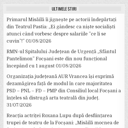
ULTIMELE ȘTIRI
Primarul Misăilă îi jignește pe actorii îndepărtați
din Teatrul Pastia: „Ei gândesc ca niște socialiști
atunci când vorbesc despre salariile ”ce li se
cuvin”!”
01/08/2026
RMN-ul Spitalului Județean de Urgență „Sfântul
Pantelimon” Focșani este din nou funcțional
începând cu 1 august
01/08/2026
Organizația județeană AUR Vrancea își exprimă
dezamăgirea față de modul în care majoritatea
PSD – PNL – FD – PMP din Consiliul local Focșani a
înțeles să distrugă arta teatrală din județ.
31/07/2026
Reacția actriței Roxana Lupu după desființarea
trupei de teatru de la Focșani: „Misăilă mocnea de