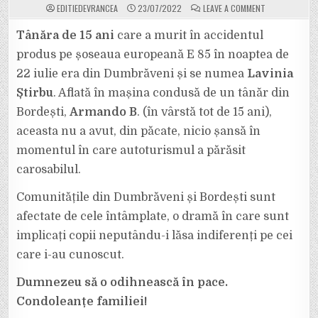
ON
EDITIEDEVRANCEA
23/07/2022
LEAVE A COMMENT
CINE
ESTE
TÂNĂRA
Tânăra de 15 ani
care a murit în accidentul
DIN
DUMBRĂVENI
produs pe șoseaua europeană E 85 în noaptea de
CARE
A
22 iulie era din Dumbrăveni și se numea
Lavinia
MURIT
ÎN
Știrbu
. Aflată în mașina condusă de un tânăr din
TRAGICUL
ACCIDENT
RUTIER
Bordești,
Armando B
. (în vârstă tot de 15 ani),
PRODUS
PE
aceasta nu a avut, din păcate, nicio șansă în
E
85
momentul în care autoturismul a părăsit
NOAPTEA
TRECUTĂ!
carosabilul.
Comunitățile din Dumbrăveni și Bordești sunt
afectate de cele întâmplate, o dramă în care sunt
implicați copii neputându-i lăsa indiferenți pe cei
care i-au cunoscut.
Dumnezeu să o odihnească în pace.
Condoleanțe familiei!