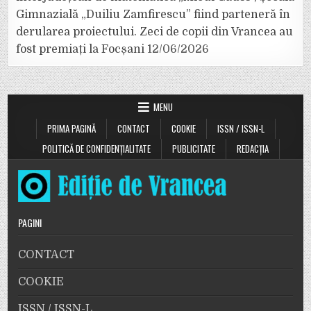
Gimnazială „Duiliu Zamfirescu” fiind parteneră în
derularea proiectului. Zeci de copii din Vrancea au
fost premiați la Focșani
12/06/2026
MENU
PRIMA PAGINĂ
CONTACT
COOKIE
ISSN / ISSN-L
POLITICĂ DE CONFIDENȚIALITATE
PUBLICITATE
REDACȚIA
PAGINI
CONTACT
COOKIE
ISSN / ISSN-L