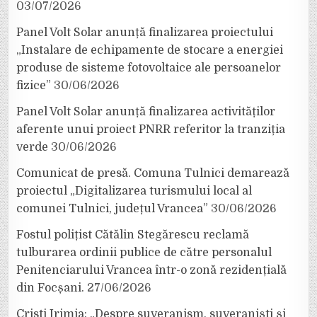
03/07/2026
Panel Volt Solar anunță finalizarea proiectului
„Instalare de echipamente de stocare a energiei
produse de sisteme fotovoltaice ale persoanelor
fizice”
30/06/2026
Panel Volt Solar anunță finalizarea activităților
aferente unui proiect PNRR referitor la tranziția
verde
30/06/2026
Comunicat de presă. Comuna Tulnici demarează
proiectul „Digitalizarea turismului local al
comunei Tulnici, județul Vrancea”
30/06/2026
Fostul polițist Cătălin Stegărescu reclamă
tulburarea ordinii publice de către personalul
Penitenciarului Vrancea într-o zonă rezidențială
din Focșani.
27/06/2026
Cristi Irimia: „Despre suveranism, suveraniști și