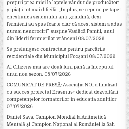
prețuri prea mici la laptele vândut de producători
și piață tot mai dificilă. „În plus, se repune pe tapet
chestiunea sistemului anti-grindină, deși
fermierii au spus foarte clar că acest sistem a adus
numai nenorociri”, susține Vasilică Pamfil, unul
din liderii fermierilor vrânceni
08/07/2026
Se prelungesc contractele pentru parcările
rezidențiale din Municipiul Focșani
08/07/2026
AI Citizens mai are două luni până la începutul
unui nou sezon.
08/07/2026
COMUNICAT DE PRESĂ: Asociația NOI a finalizat
cu succes proiectul Erasmus+ dedicat dezvoltării
competențelor formatorilor în educația adulților
07/07/2026
Daniel Sava, Campion Mondial la Aritmetică
Mentală și Campion Național al României la Șah