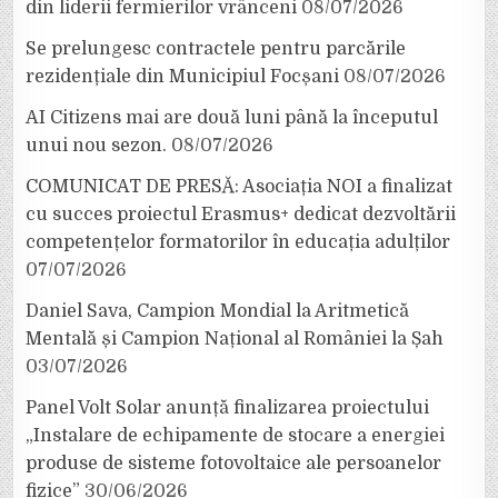
din liderii fermierilor vrânceni
08/07/2026
Se prelungesc contractele pentru parcările
rezidențiale din Municipiul Focșani
08/07/2026
AI Citizens mai are două luni până la începutul
unui nou sezon.
08/07/2026
COMUNICAT DE PRESĂ: Asociația NOI a finalizat
cu succes proiectul Erasmus+ dedicat dezvoltării
competențelor formatorilor în educația adulților
07/07/2026
Daniel Sava, Campion Mondial la Aritmetică
Mentală și Campion Național al României la Șah
03/07/2026
Panel Volt Solar anunță finalizarea proiectului
„Instalare de echipamente de stocare a energiei
produse de sisteme fotovoltaice ale persoanelor
fizice”
30/06/2026