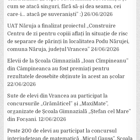
cum se atacă singuri, fără să-și dea seama, cei
care-i… atacă pe suveraniști” :)
26/06/2026
UAT Năruja a finalizat proiectul „Construire
Centru de zi pentru copiii aflați în situație de risc
de separare de părinți în localitatea Podu Nărujei,
comuna Năruja, județul Vrancea”
24/06/2026
Elevii de la Școala Gimnazială „Ioan Cîmpineanu”
din Câmpineanca au fost premiați pentru
rezultatele deosebite obținute în acest an școlar
22/06/2026
Sute de elevi din Vrancea au participat la
concursurile „Grămăticel” și „MaxiMate”,
organizate de Școala Gimnazială „Ștefan cel Mare”
din Focșani.
12/06/2026
Peste 200 de elevi au participat la concursul
interjudețean de matematică „Micul Gauss”, Școala