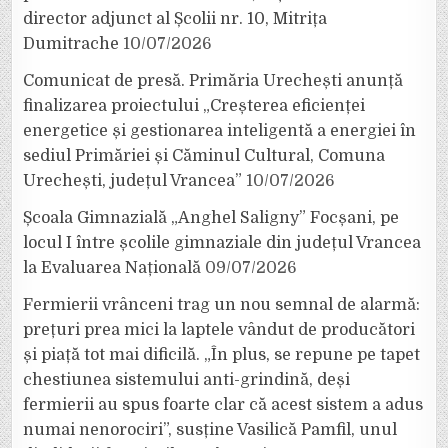
director adjunct al Școlii nr. 10, Mitrița
Dumitrache
10/07/2026
Comunicat de presă. Primăria Urechești anunță
finalizarea proiectului „Creșterea eficienței
energetice și gestionarea inteligentă a energiei în
sediul Primăriei și Căminul Cultural, Comuna
Urechești, județul Vrancea”
10/07/2026
Școala Gimnazială „Anghel Saligny” Focșani, pe
locul I între școlile gimnaziale din județul Vrancea
la Evaluarea Națională
09/07/2026
Fermierii vrânceni trag un nou semnal de alarmă:
prețuri prea mici la laptele vândut de producători
și piață tot mai dificilă. „În plus, se repune pe tapet
chestiunea sistemului anti-grindină, deși
fermierii au spus foarte clar că acest sistem a adus
numai nenorociri”, susține Vasilică Pamfil, unul