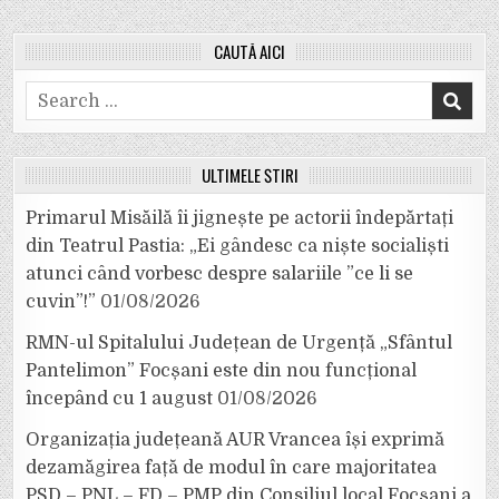
CAUTĂ AICI
Search
for:
ULTIMELE ȘTIRI
Primarul Misăilă îi jignește pe actorii îndepărtați
din Teatrul Pastia: „Ei gândesc ca niște socialiști
atunci când vorbesc despre salariile ”ce li se
cuvin”!”
01/08/2026
RMN-ul Spitalului Județean de Urgență „Sfântul
Pantelimon” Focșani este din nou funcțional
începând cu 1 august
01/08/2026
Organizația județeană AUR Vrancea își exprimă
dezamăgirea față de modul în care majoritatea
PSD – PNL – FD – PMP din Consiliul local Focșani a