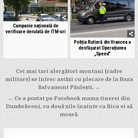
Campanie națională de
verificare derulată de ITM-uri
Poliția Rutieră din Vrancea a
desfășurat Operațiunea
„Speed”
Navigare
Cei mai tari alergători montani (cadre
în
militare) se întrec astăzi cu plecare de la Baza
articole
Salvamont Păulești. →
← Ce a postat pe Facebook mama tinerei din
Dumbrăveni, cu două zile înainte ca fiica ei să
moară.