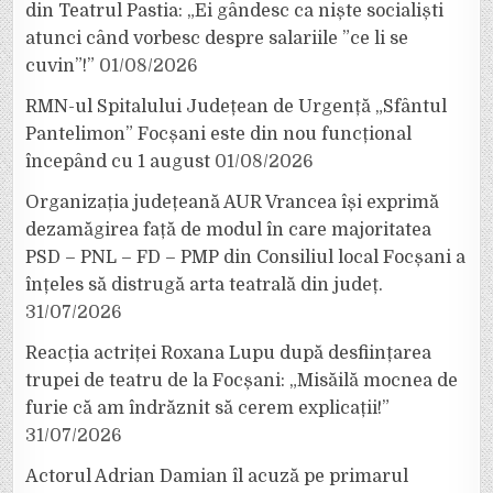
din Teatrul Pastia: „Ei gândesc ca niște socialiști
atunci când vorbesc despre salariile ”ce li se
cuvin”!”
01/08/2026
RMN-ul Spitalului Județean de Urgență „Sfântul
Pantelimon” Focșani este din nou funcțional
începând cu 1 august
01/08/2026
Organizația județeană AUR Vrancea își exprimă
dezamăgirea față de modul în care majoritatea
PSD – PNL – FD – PMP din Consiliul local Focșani a
înțeles să distrugă arta teatrală din județ.
31/07/2026
Reacția actriței Roxana Lupu după desființarea
trupei de teatru de la Focșani: „Misăilă mocnea de
furie că am îndrăznit să cerem explicații!”
31/07/2026
Actorul Adrian Damian îl acuză pe primarul