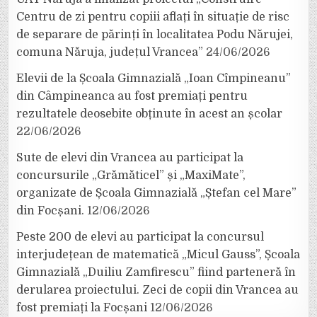
Centru de zi pentru copiii aflați în situație de risc
de separare de părinți în localitatea Podu Nărujei,
comuna Năruja, județul Vrancea”
24/06/2026
Elevii de la Școala Gimnazială „Ioan Cîmpineanu”
din Câmpineanca au fost premiați pentru
rezultatele deosebite obținute în acest an școlar
22/06/2026
Sute de elevi din Vrancea au participat la
concursurile „Grămăticel” și „MaxiMate”,
organizate de Școala Gimnazială „Ștefan cel Mare”
din Focșani.
12/06/2026
Peste 200 de elevi au participat la concursul
interjudețean de matematică „Micul Gauss”, Școala
Gimnazială „Duiliu Zamfirescu” fiind parteneră în
derularea proiectului. Zeci de copii din Vrancea au
fost premiați la Focșani
12/06/2026