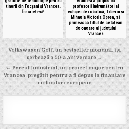
gratuite de tehnologie pentru
Vrancea a propus ca
tinerii din Focșani și Vrancea.
profesorii îndrumători ai
Înscrieți-vă!
echipei de robotică, Tiberiu și
Mihaela Victoria Oprea, să
primească titlul de cetățean
de onoare al județului
Vrancea
Navigare
Volkswagen Golf, un bestseller mondial, își
în
serbează a 50-a aniversare →
articole
← Parcul Industrial, un proiect major pentru
Vrancea, pregătit pentru a fi depus la finanțare
cu fonduri europene