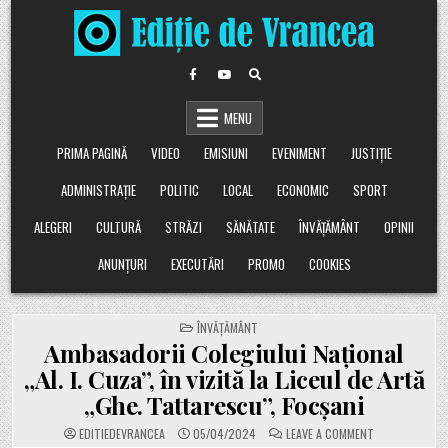
Skip
to
content
MENU
PRIMA PAGINĂ
VIDEO
EMISIUNI
EVENIMENT
JUSTIȚIE
ADMINISTRAȚIE
POLITIC
LOCAL
ECONOMIC
SPORT
ALEGERI
CULTURĂ
STRĂZI
SĂNĂTATE
ÎNVĂȚĂMÂNT
OPINII
ANUNȚURI
EXECUTĂRI
PROMO
COOKIES
POSTED
ÎNVĂȚĂMÂNT
IN
Ambasadorii Colegiului Național
„Al. I. Cuza”, în vizită la Liceul de Artă
„Ghe. Tattarescu”, Focșani
ON
EDITIEDEVRANCEA
05/04/2024
LEAVE A COMMENT
AMBASADORII