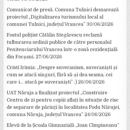
Comunicat de presă. Comuna Tulnici demarează
proiectul „Digitalizarea turismului local al
comunei Tulnici, județul Vrancea”
30/06/2026
Fostul polițist Cătălin Stegărescu reclamă
tulburarea ordinii publice de către personalul
Penitenciarului Vrancea într-o zonă rezidențială
din Focșani.
27/06/2026
Cristi Irimia: „Despre suveranism, suveraniști și
cum se atacă singuri, fără să-și dea seama, cei
care-i… atacă pe suveraniști” :)
26/06/2026
UAT Năruja a finalizat proiectul „Construire
Centru de zi pentru copiii aflați în situație de risc
de separare de părinți în localitatea Podu Nărujei,
comuna Năruja, județul Vrancea”
24/06/2026
Elevii de la Școala Gimnazială „Ioan Cîmpineanu”