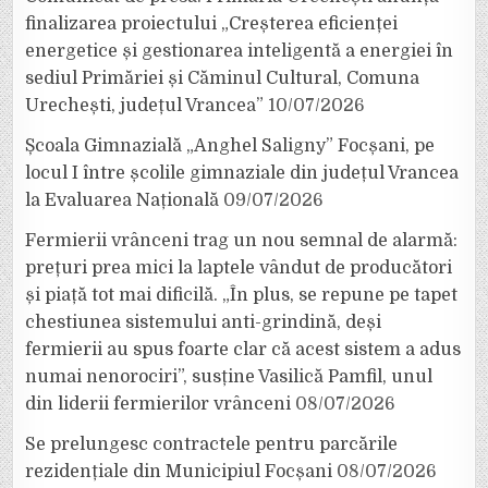
finalizarea proiectului „Creșterea eficienței
energetice și gestionarea inteligentă a energiei în
sediul Primăriei și Căminul Cultural, Comuna
Urechești, județul Vrancea”
10/07/2026
Școala Gimnazială „Anghel Saligny” Focșani, pe
locul I între școlile gimnaziale din județul Vrancea
la Evaluarea Națională
09/07/2026
Fermierii vrânceni trag un nou semnal de alarmă:
prețuri prea mici la laptele vândut de producători
și piață tot mai dificilă. „În plus, se repune pe tapet
chestiunea sistemului anti-grindină, deși
fermierii au spus foarte clar că acest sistem a adus
numai nenorociri”, susține Vasilică Pamfil, unul
din liderii fermierilor vrânceni
08/07/2026
Se prelungesc contractele pentru parcările
rezidențiale din Municipiul Focșani
08/07/2026