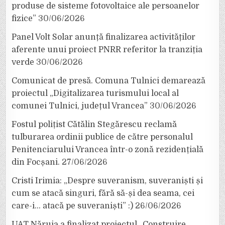
produse de sisteme fotovoltaice ale persoanelor
fizice”
30/06/2026
Panel Volt Solar anunță finalizarea activităților
aferente unui proiect PNRR referitor la tranziția
verde
30/06/2026
Comunicat de presă. Comuna Tulnici demarează
proiectul „Digitalizarea turismului local al
comunei Tulnici, județul Vrancea”
30/06/2026
Fostul polițist Cătălin Stegărescu reclamă
tulburarea ordinii publice de către personalul
Penitenciarului Vrancea într-o zonă rezidențială
din Focșani.
27/06/2026
Cristi Irimia: „Despre suveranism, suveraniști și
cum se atacă singuri, fără să-și dea seama, cei
care-i… atacă pe suveraniști” :)
26/06/2026
UAT Năruja a finalizat proiectul „Construire