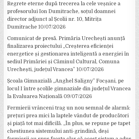
Regrete eterne după trecerea la cele veșnice a
profesorului Ion Dumitrache, soțul doamnei
director adjunct al Școlii nr. 10, Mitrița
Dumitrache
10/07/2026
Comunicat de presă. Primăria Urechești anunță
finalizarea proiectului „Creșterea eficienței
energetice și gestionarea inteligentă a energiei în
sediul Primăriei și Căminul Cultural, Comuna
Urechești, județul Vrancea”
10/07/2026
Școala Gimnazială „Anghel Saligny” Focșani, pe
locul I între școlile gimnaziale din județul Vrancea
la Evaluarea Națională
09/07/2026
Fermierii vrânceni trag un nou semnal de alarmă:
prețuri prea mici la laptele vândut de producători
și piață tot mai dificilă. „În plus, se repune pe tapet
chestiunea sistemului anti-grindină, deși
fermierii au spus foarte clar că acest sistem a adus