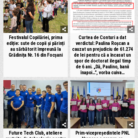
Festivalul Copilăriei, prima
Curtea de Conturi a dat
ediție: sute de copii și părinți
verdictul: Paulina Roșcan a
au sărbătorit împreună la
cauzat un prejudiciu de 61.274
Grădinița Nr. 16 din Focșani
de lei pentru că a încasat un
spor de doctorat ilegal timp
de 6 ani. „Dă, Paulino, banii
înapoi…”, vorba cuiva…
Future Tech Club, ateliere
Prim-vicepreședintele PNL