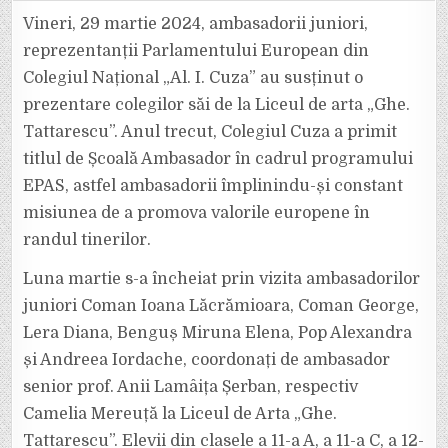
COLEGIULUI
NAȚIONAL
Vineri, 29 martie 2024, ambasadorii juniori,
„AL.
I.
reprezentanții Parlamentului European din
CUZA”,
ÎN
Colegiul Național „Al. I. Cuza” au susținut o
VIZITĂ
LA
prezentare colegilor săi de la Liceul de arta „Ghe.
LICEUL
DE
ARTĂ
Tattarescu”. Anul trecut, Colegiul Cuza a primit
„GHE.
TATTARESCU”,
titlul de Școală Ambasador în cadrul programului
FOCȘANI
EPAS, astfel ambasadorii împlinindu-și constant
misiunea de a promova valorile europene în
randul tinerilor.
Luna martie s-a încheiat prin vizita ambasadorilor
juniori Coman Ioana Lăcrămioara, Coman George,
Lera Diana, Benguș Miruna Elena, Pop Alexandra
și Andreea Iordache, coordonați de ambasador
senior prof. Anii Lamâița Șerban, respectiv
Camelia Mereuță la Liceul de Arta „Ghe.
Tattarescu”. Elevii din clasele a 11-a A, a 11-a C, a 12-