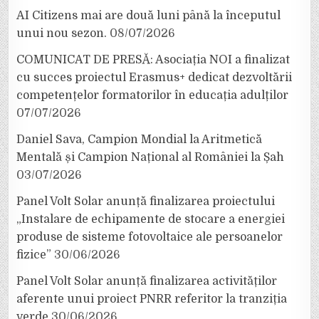
AI Citizens mai are două luni până la începutul
unui nou sezon.
08/07/2026
COMUNICAT DE PRESĂ: Asociația NOI a finalizat
cu succes proiectul Erasmus+ dedicat dezvoltării
competențelor formatorilor în educația adulților
07/07/2026
Daniel Sava, Campion Mondial la Aritmetică
Mentală și Campion Național al României la Șah
03/07/2026
Panel Volt Solar anunță finalizarea proiectului
„Instalare de echipamente de stocare a energiei
produse de sisteme fotovoltaice ale persoanelor
fizice”
30/06/2026
Panel Volt Solar anunță finalizarea activităților
aferente unui proiect PNRR referitor la tranziția
verde
30/06/2026