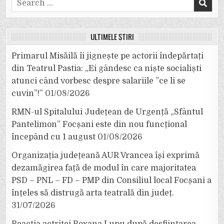
for:
ULTIMELE ȘTIRI
Primarul Misăilă îi jignește pe actorii îndepărtați
din Teatrul Pastia: „Ei gândesc ca niște socialiști
atunci când vorbesc despre salariile ”ce li se
cuvin”!”
01/08/2026
RMN-ul Spitalului Județean de Urgență „Sfântul
Pantelimon” Focșani este din nou funcțional
începând cu 1 august
01/08/2026
Organizația județeană AUR Vrancea își exprimă
dezamăgirea față de modul în care majoritatea
PSD – PNL – FD – PMP din Consiliul local Focșani a
înțeles să distrugă arta teatrală din județ.
31/07/2026
Reacția actriței Roxana Lupu după desființarea