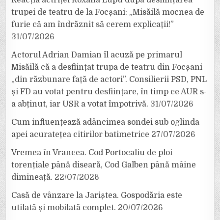
trupei de teatru de la Focșani: „Misăilă mocnea de
furie că am îndrăznit să cerem explicații!”
31/07/2026
Actorul Adrian Damian îl acuză pe primarul
Misăilă că a desființat trupa de teatru din Focșani
„din răzbunare față de actori”. Consilierii PSD, PNL
și FD au votat pentru desființare, în timp ce AUR s-
a abținut, iar USR a votat împotrivă.
31/07/2026
Cum influențează adâncimea sondei sub oglinda
apei acuratețea citirilor batimetrice
27/07/2026
Vremea în Vrancea. Cod Portocaliu de ploi
torențiale până diseară, Cod Galben până mâine
dimineață.
22/07/2026
Casă de vânzare la Jariștea. Gospodăria este
utilată și mobilată complet.
20/07/2026