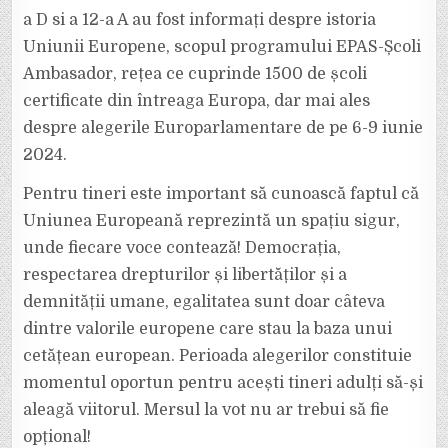
a D si a 12-a A au fost informați despre istoria
Uniunii Europene, scopul programului EPAS-Școli
Ambasador, rețea ce cuprinde 1500 de școli
certificate din întreaga Europa, dar mai ales
despre alegerile Europarlamentare de pe 6-9 iunie
2024.
Pentru tineri este important să cunoască faptul că
Uniunea Europeană reprezintă un spațiu sigur,
unde fiecare voce contează! Democrația,
respectarea drepturilor și libertăților și a
demnității umane, egalitatea sunt doar câteva
dintre valorile europene care stau la baza unui
cetățean european. Perioada alegerilor constituie
momentul oportun pentru acești tineri adulți să-și
aleagă viitorul. Mersul la vot nu ar trebui să fie
opțional!