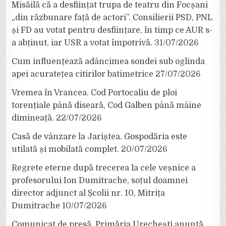
Misăilă că a desființat trupa de teatru din Focșani
„din răzbunare față de actori”. Consilierii PSD, PNL
și FD au votat pentru desființare, în timp ce AUR s-
a abținut, iar USR a votat împotrivă.
31/07/2026
Cum influențează adâncimea sondei sub oglinda
apei acuratețea citirilor batimetrice
27/07/2026
Vremea în Vrancea. Cod Portocaliu de ploi
torențiale până diseară, Cod Galben până mâine
dimineață.
22/07/2026
Casă de vânzare la Jariștea. Gospodăria este
utilată și mobilată complet.
20/07/2026
Regrete eterne după trecerea la cele veșnice a
profesorului Ion Dumitrache, soțul doamnei
director adjunct al Școlii nr. 10, Mitrița
Dumitrache
10/07/2026
Comunicat de presă. Primăria Urechești anunță