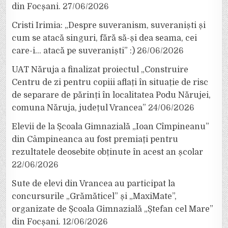
din Focșani.
27/06/2026
Cristi Irimia: „Despre suveranism, suveraniști și
cum se atacă singuri, fără să-și dea seama, cei
care-i… atacă pe suveraniști” :)
26/06/2026
UAT Năruja a finalizat proiectul „Construire
Centru de zi pentru copiii aflați în situație de risc
de separare de părinți în localitatea Podu Nărujei,
comuna Năruja, județul Vrancea”
24/06/2026
Elevii de la Școala Gimnazială „Ioan Cîmpineanu”
din Câmpineanca au fost premiați pentru
rezultatele deosebite obținute în acest an școlar
22/06/2026
Sute de elevi din Vrancea au participat la
concursurile „Grămăticel” și „MaxiMate”,
organizate de Școala Gimnazială „Ștefan cel Mare”
din Focșani.
12/06/2026