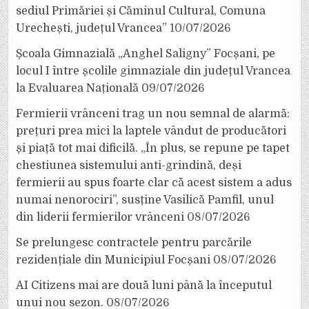
sediul Primăriei și Căminul Cultural, Comuna
Urechești, județul Vrancea”
10/07/2026
Școala Gimnazială „Anghel Saligny” Focșani, pe
locul I între școlile gimnaziale din județul Vrancea
la Evaluarea Națională
09/07/2026
Fermierii vrânceni trag un nou semnal de alarmă:
prețuri prea mici la laptele vândut de producători
și piață tot mai dificilă. „În plus, se repune pe tapet
chestiunea sistemului anti-grindină, deși
fermierii au spus foarte clar că acest sistem a adus
numai nenorociri”, susține Vasilică Pamfil, unul
din liderii fermierilor vrânceni
08/07/2026
Se prelungesc contractele pentru parcările
rezidențiale din Municipiul Focșani
08/07/2026
AI Citizens mai are două luni până la începutul
unui nou sezon.
08/07/2026