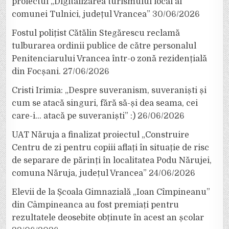
proiectul „Digitalizarea turismului local al
comunei Tulnici, județul Vrancea”
30/06/2026
Fostul polițist Cătălin Stegărescu reclamă
tulburarea ordinii publice de către personalul
Penitenciarului Vrancea într-o zonă rezidențială
din Focșani.
27/06/2026
Cristi Irimia: „Despre suveranism, suveraniști și
cum se atacă singuri, fără să-și dea seama, cei
care-i… atacă pe suveraniști” :)
26/06/2026
UAT Năruja a finalizat proiectul „Construire
Centru de zi pentru copiii aflați în situație de risc
de separare de părinți în localitatea Podu Nărujei,
comuna Năruja, județul Vrancea”
24/06/2026
Elevii de la Școala Gimnazială „Ioan Cîmpineanu”
din Câmpineanca au fost premiați pentru
rezultatele deosebite obținute în acest an școlar