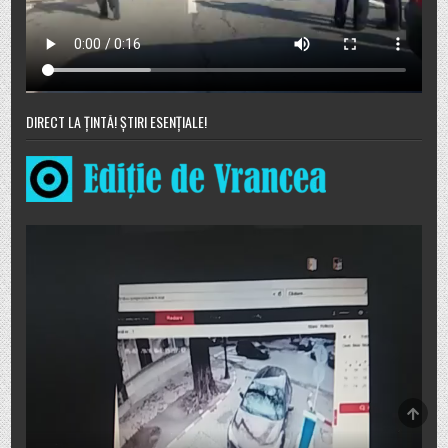
DIRECT LA ȚINTĂ! ȘTIRI ESENȚIALE!
SCRO
TO
TOP