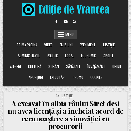
Skip
to
content
MENU
PRIMA PAGINĂ
VIDEO
EMISIUNI
EVENIMENT
JUSTIȚIE
ADMINISTRAȚIE
POLITIC
LOCAL
ECONOMIC
SPORT
ALEGERI
CULTURĂ
STRĂZI
SĂNĂTATE
ÎNVĂȚĂMÂNT
OPINII
ANUNȚURI
EXECUTĂRI
PROMO
COOKIES
POSTED
JUSTIȚIE
IN
A excavat în albia râului Siret deși
nu avea licență și a încheiat acord de
recunoaștere a vinovăției cu
procurorii