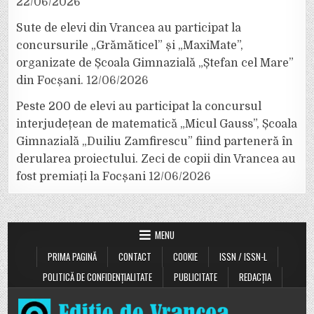
22/06/2026
Sute de elevi din Vrancea au participat la
concursurile „Grămăticel” și „MaxiMate”,
organizate de Școala Gimnazială „Ștefan cel Mare”
din Focșani.
12/06/2026
Peste 200 de elevi au participat la concursul
interjudețean de matematică „Micul Gauss”, Școala
Gimnazială „Duiliu Zamfirescu” fiind parteneră în
derularea proiectului. Zeci de copii din Vrancea au
fost premiați la Focșani
12/06/2026
MENU
PRIMA PAGINĂ
CONTACT
COOKIE
ISSN / ISSN-L
POLITICĂ DE CONFIDENȚIALITATE
PUBLICITATE
REDACȚIA