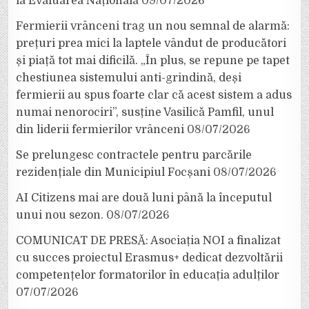
la Evaluarea Națională
09/07/2026
Fermierii vrânceni trag un nou semnal de alarmă:
prețuri prea mici la laptele vândut de producători
și piață tot mai dificilă. „În plus, se repune pe tapet
chestiunea sistemului anti-grindină, deși
fermierii au spus foarte clar că acest sistem a adus
numai nenorociri”, susține Vasilică Pamfil, unul
din liderii fermierilor vrânceni
08/07/2026
Se prelungesc contractele pentru parcările
rezidențiale din Municipiul Focșani
08/07/2026
AI Citizens mai are două luni până la începutul
unui nou sezon.
08/07/2026
COMUNICAT DE PRESĂ: Asociația NOI a finalizat
cu succes proiectul Erasmus+ dedicat dezvoltării
competențelor formatorilor în educația adulților
07/07/2026