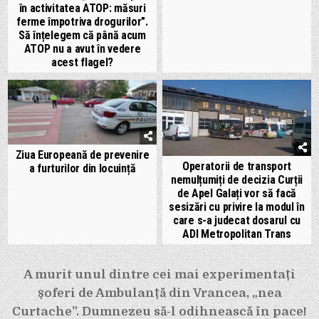
în activitatea ATOP: măsuri
ferme împotriva drogurilor”.
Să înțelegem că până acum
ATOP nu a avut în vedere
acest flagel?
Ziua Europeană de prevenire
Operatorii de transport
a furturilor din locuință
nemulțumiți de decizia Curții
de Apel Galați vor să facă
sesizări cu privire la modul în
care s-a judecat dosarul cu
ADI Metropolitan Trans
Navigare
A murit unul dintre cei mai experimentați
șoferi de Ambulanță din Vrancea, „nea
în
Curtache”. Dumnezeu să-l odihnească în pace!