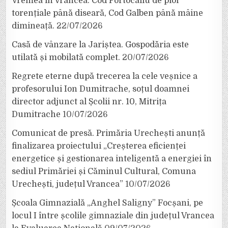
Vremea în Vrancea. Cod Portocaliu de ploi
torențiale până diseară, Cod Galben până mâine
dimineață.
22/07/2026
Casă de vânzare la Jariștea. Gospodăria este
utilată și mobilată complet.
20/07/2026
Regrete eterne după trecerea la cele veșnice a
profesorului Ion Dumitrache, soțul doamnei
director adjunct al Școlii nr. 10, Mitrița
Dumitrache
10/07/2026
Comunicat de presă. Primăria Urechești anunță
finalizarea proiectului „Creșterea eficienței
energetice și gestionarea inteligentă a energiei în
sediul Primăriei și Căminul Cultural, Comuna
Urechești, județul Vrancea”
10/07/2026
Școala Gimnazială „Anghel Saligny” Focșani, pe
locul I între școlile gimnaziale din județul Vrancea