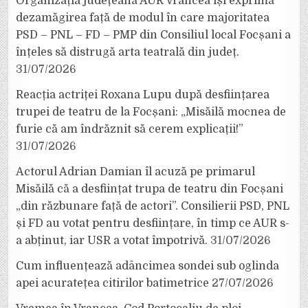
Organizația județeană AUR Vrancea își exprimă
dezamăgirea față de modul în care majoritatea
PSD – PNL – FD – PMP din Consiliul local Focșani a
înțeles să distrugă arta teatrală din județ.
31/07/2026
Reacția actriței Roxana Lupu după desființarea
trupei de teatru de la Focșani: „Misăilă mocnea de
furie că am îndrăznit să cerem explicații!”
31/07/2026
Actorul Adrian Damian îl acuză pe primarul
Misăilă că a desființat trupa de teatru din Focșani
„din răzbunare față de actori”. Consilierii PSD, PNL
și FD au votat pentru desființare, în timp ce AUR s-
a abținut, iar USR a votat împotrivă.
31/07/2026
Cum influențează adâncimea sondei sub oglinda
apei acuratețea citirilor batimetrice
27/07/2026