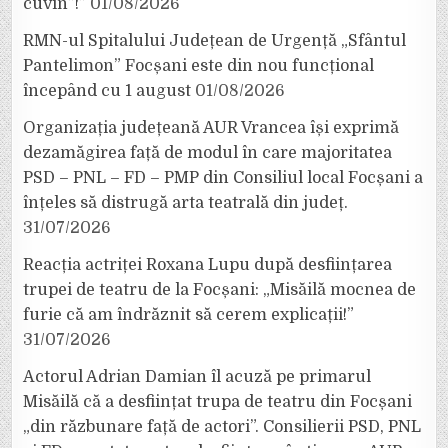
cuvin”!”
01/08/2026
RMN-ul Spitalului Județean de Urgență „Sfântul
Pantelimon” Focșani este din nou funcțional
începând cu 1 august
01/08/2026
Organizația județeană AUR Vrancea își exprimă
dezamăgirea față de modul în care majoritatea
PSD – PNL – FD – PMP din Consiliul local Focșani a
înțeles să distrugă arta teatrală din județ.
31/07/2026
Reacția actriței Roxana Lupu după desființarea
trupei de teatru de la Focșani: „Misăilă mocnea de
furie că am îndrăznit să cerem explicații!”
31/07/2026
Actorul Adrian Damian îl acuză pe primarul
Misăilă că a desființat trupa de teatru din Focșani
„din răzbunare față de actori”. Consilierii PSD, PNL