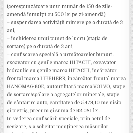
(corespunzătoare unui număr de 150 de zile-
amendă înmulţit cu 500 lei pe zi-amendă);
– suspendarea activităţii miniere pe o durată de 3
ani;
– închiderea unui punct de lucru (staţia de
sortare) pe o durată de 3 ani;
– confiscarea specială a următoarelor bunuri:
excavator cu şenile marca HITACHI, excavator
hidraulic cu şenile marca HITACHI, încărcător
frontal marca LIEBHERR, încărcător frontal marca
HANOMAG 60E, autoutilitară marca VOLVO, staţie
de sortare/spălare a agregatelor minerale, staţie
de cântărire auto, cantitatea de 5.479,10 mc nisip
şi pietriş, precum şi suma de 62.081 lei.
În vederea confiscării speciale, prin actul de
sesizare, s-a solicitat menţinerea măsurilor