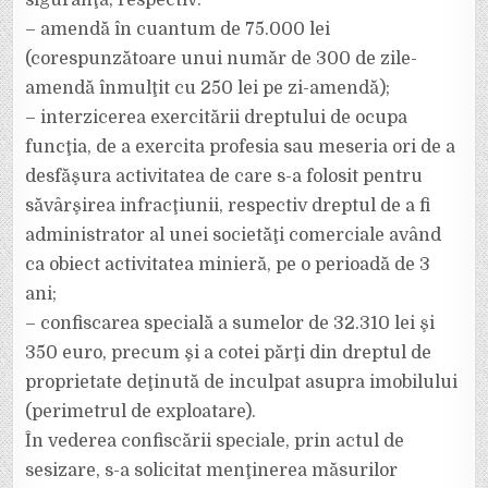
siguranţă, respectiv:
– amendă în cuantum de 75.000 lei
(corespunzătoare unui număr de 300 de zile-
amendă înmulţit cu 250 lei pe zi-amendă);
– interzicerea exercitării dreptului de ocupa
funcţia, de a exercita profesia sau meseria ori de a
desfăşura activitatea de care s-a folosit pentru
săvârşirea infracţiunii, respectiv dreptul de a fi
administrator al unei societăţi comerciale având
ca obiect activitatea minieră, pe o perioadă de 3
ani;
– confiscarea specială a sumelor de 32.310 lei şi
350 euro, precum şi a cotei părţi din dreptul de
proprietate deţinută de inculpat asupra imobilului
(perimetrul de exploatare).
În vederea confiscării speciale, prin actul de
sesizare, s-a solicitat menţinerea măsurilor