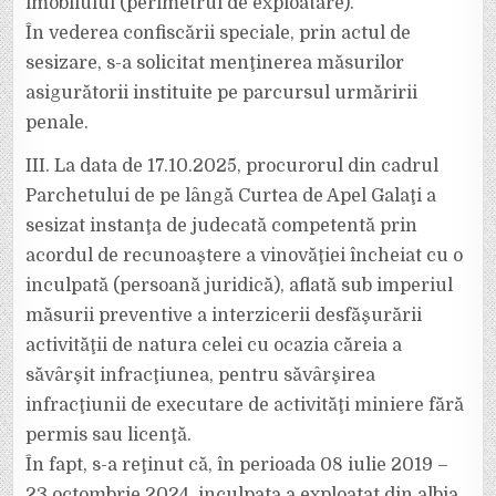
imobilului (perimetrul de exploatare).
În vederea confiscării speciale, prin actul de
sesizare, s-a solicitat menţinerea măsurilor
asigurătorii instituite pe parcursul urmăririi
penale.
III. La data de 17.10.2025, procurorul din cadrul
Parchetului de pe lângă Curtea de Apel Galaţi a
sesizat instanţa de judecată competentă prin
acordul de recunoaştere a vinovăţiei încheiat cu o
inculpată (persoană juridică), aflată sub imperiul
măsurii preventive a interzicerii desfăşurării
activităţii de natura celei cu ocazia căreia a
săvârşit infracţiunea, pentru săvârşirea
infracţiunii de executare de activităţi miniere fără
permis sau licenţă.
În fapt, s-a reţinut că, în perioada 08 iulie 2019 –
23 octombrie 2024, inculpata a exploatat din albia