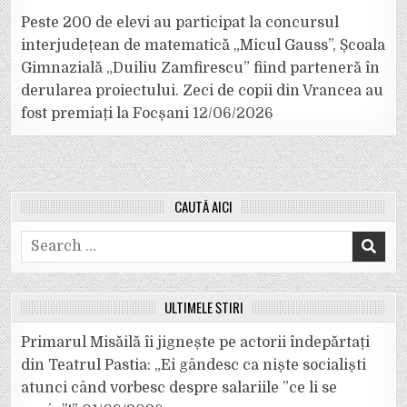
Peste 200 de elevi au participat la concursul
interjudețean de matematică „Micul Gauss”, Școala
Gimnazială „Duiliu Zamfirescu” fiind parteneră în
derularea proiectului. Zeci de copii din Vrancea au
fost premiați la Focșani
12/06/2026
CAUTĂ AICI
Search
for:
ULTIMELE ȘTIRI
Primarul Misăilă îi jignește pe actorii îndepărtați
din Teatrul Pastia: „Ei gândesc ca niște socialiști
atunci când vorbesc despre salariile ”ce li se