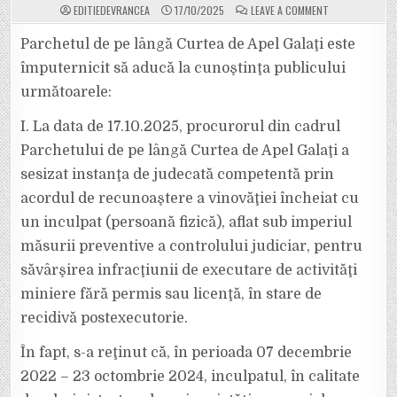
ON
EDITIEDEVRANCEA
17/10/2025
LEAVE A COMMENT
A
EXCAVAT
ÎN
Parchetul de pe lângă Curtea de Apel Galaţi este
ALBIA
RÂULUI
împuternicit să aducă la cunoştinţa publicului
SIRET
DEȘI
următoarele:
NU
AVEA
LICENȚĂ
I. La data de 17.10.2025, procurorul din cadrul
ȘI
A
ÎNCHEIAT
Parchetului de pe lângă Curtea de Apel Galaţi a
ACORD
DE
sesizat instanţa de judecată competentă prin
RECUNOAȘTERE
A
acordul de recunoaştere a vinovăţiei încheiat cu
VINOVĂȚIEI
CU
un inculpat (persoană fizică), aflat sub imperiul
PROCURORII
măsurii preventive a controlului judiciar, pentru
săvârşirea infracţiunii de executare de activităţi
miniere fără permis sau licenţă, în stare de
recidivă postexecutorie.
În fapt, s-a reţinut că, în perioada 07 decembrie
2022 – 23 octombrie 2024, inculpatul, în calitate