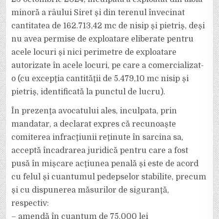
minoră a râului Siret şi din terenul învecinat
cantitatea de 162.713,42 mc de nisip şi pietriş, deşi
nu avea permise de exploatare eliberate pentru
acele locuri şi nici perimetre de exploatare
autorizate în acele locuri, pe care a comercializat-
o (cu excepţia cantităţii de 5.479,10 mc nisip şi
pietriş, identificată la punctul de lucru).
În prezenţa avocatului ales, inculpata, prin
mandatar, a declarat expres că recunoaşte
comiterea infracţiunii reţinute în sarcina sa,
acceptă încadrarea juridică pentru care a fost
pusă în mişcare acţiunea penală şi este de acord
cu felul şi cuantumul pedepselor stabilite, precum
şi cu dispunerea măsurilor de siguranţă,
respectiv:
– amendă în cuantum de 75.000 lei