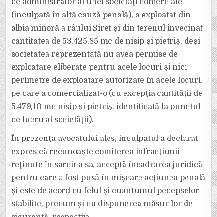
de administrator al unei societăţi comerciale
(inculpată în altă cauză penală), a exploatat din
albia minoră a râului Siret şi din terenul învecinat
cantitatea de 53.425,85 mc de nisip şi pietriş, deşi
societatea reprezentată nu avea permise de
exploatare eliberate pentru acele locuri şi nici
perimetre de exploatare autorizate în acele locuri,
pe care a comercializat-o (cu excepţia cantităţii de
5.479,10 mc nisip şi pietriş, identificată la punctul
de lucru al societăţii).
În prezenţa avocatului ales, inculpatul a declarat
expres că recunoaşte comiterea infracţiunii
reţinute în sarcina sa, acceptă încadrarea juridică
pentru care a fost pusă în mişcare acţiunea penală
şi este de acord cu felul şi cuantumul pedepselor
stabilite, precum şi cu dispunerea măsurilor de