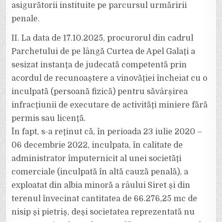
asigurătorii instituite pe parcursul urmăririi
penale.
II. La data de 17.10.2025, procurorul din cadrul
Parchetului de pe lângă Curtea de Apel Galaţi a
sesizat instanţa de judecată competentă prin
acordul de recunoaştere a vinovăţiei încheiat cu o
inculpată (persoană fizică) pentru săvârşirea
infracţiunii de executare de activităţi miniere fără
permis sau licenţă.
În fapt, s-a reţinut că, în perioada 23 iulie 2020 –
06 decembrie 2022, inculpata, în calitate de
administrator împuternicit al unei societăţi
comerciale (inculpată în altă cauză penală), a
exploatat din albia minoră a râului Siret şi din
terenul învecinat cantitatea de 66.276,25 mc de
nisip şi pietriş, deşi societatea reprezentată nu