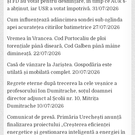
și FD au votat pentru desființare, în timp ce AUR s-
a abținut, iar USR a votat împotrivă.
31/07/2026
Cum influențează adâncimea sondei sub oglinda
apei acuratețea citirilor batimetrice
27/07/2026
Vremea în Vrancea. Cod Portocaliu de ploi
torențiale până diseară, Cod Galben până mâine
dimineață.
22/07/2026
Casă de vânzare la Jariștea. Gospodăria este
utilată și mobilată complet.
20/07/2026
Regrete eterne după trecerea la cele veșnice a
profesorului Ion Dumitrache, soțul doamnei
director adjunct al Școlii nr. 10, Mitrița
Dumitrache
10/07/2026
Comunicat de presă. Primăria Urechești anunță
finalizarea proiectului „Creșterea eficienței
energetice și gestionarea inteligentă a energiei în