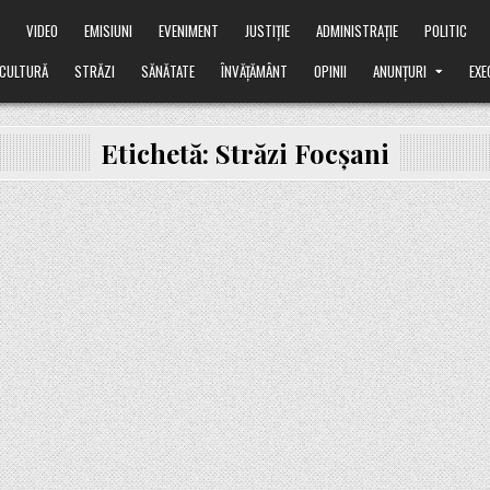
Ă
VIDEO
EMISIUNI
EVENIMENT
JUSTIȚIE
ADMINISTRAȚIE
POLITIC
CULTURĂ
STRĂZI
SĂNĂTATE
ÎNVĂȚĂMÂNT
OPINII
ANUNȚURI
EXE
Etichetă:
Străzi Focșani