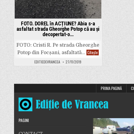
FOTO. DOREL în ACȚIUNE? Abia s-a
asfaltat strada Gheorghe Potop că au și
decopertat-o…
FOTO: Cristi R. Pe strada Gheorghe
FOTO.
Citește
Potop din Focșani, asfaltată…
DOREL
în
EDITIEDEVRANCEA
27/11/2019
ACȚIUNE?
Abia
s-
a
asfaltat
strada
Gheorghe
PRIMA PAGINĂ
C
Potop
că
au
și
decopertat-
o…
PAGINI
CONTACT