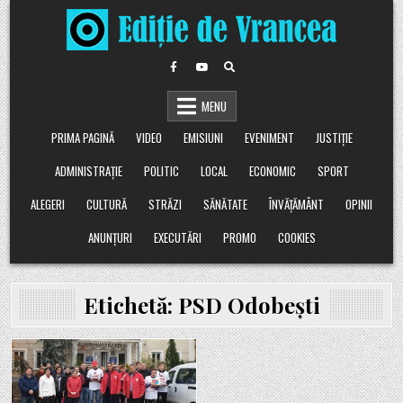
Skip
to
content
MENU
PRIMA PAGINĂ
VIDEO
EMISIUNI
EVENIMENT
JUSTIȚIE
ADMINISTRAȚIE
POLITIC
LOCAL
ECONOMIC
SPORT
ALEGERI
CULTURĂ
STRĂZI
SĂNĂTATE
ÎNVĂȚĂMÂNT
OPINII
ANUNȚURI
EXECUTĂRI
PROMO
COOKIES
Etichetă:
PSD Odobești
Posted
in