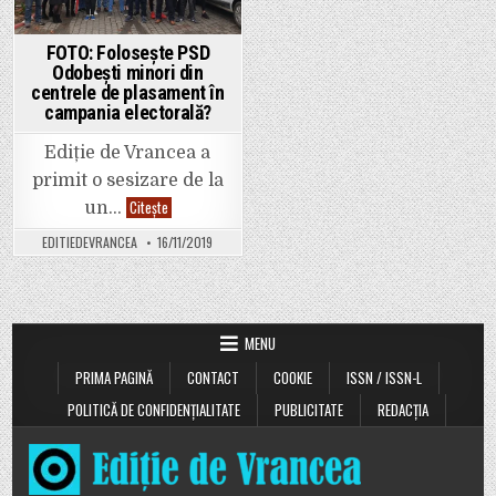
FOTO: Folosește PSD
Odobești minori din
centrele de plasament în
campania electorală?
Ediție de Vrancea a
primit o sesizare de la
FOTO:
Citește
un…
Folosește
PSD
EDITIEDEVRANCEA
16/11/2019
Odobești
minori
din
centrele
de
plasament
în
MENU
campania
electorală?
PRIMA PAGINĂ
CONTACT
COOKIE
ISSN / ISSN-L
POLITICĂ DE CONFIDENȚIALITATE
PUBLICITATE
REDACȚIA