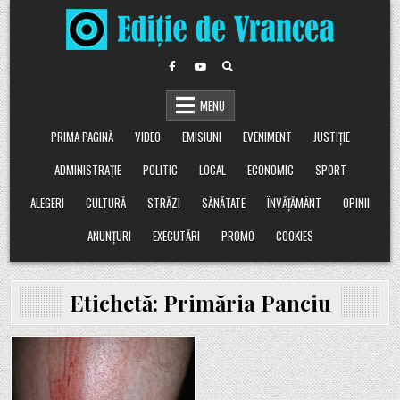
Skip
to
content
MENU
PRIMA PAGINĂ
VIDEO
EMISIUNI
EVENIMENT
JUSTIȚIE
ADMINISTRAȚIE
POLITIC
LOCAL
ECONOMIC
SPORT
ALEGERI
CULTURĂ
STRĂZI
SĂNĂTATE
ÎNVĂȚĂMÂNT
OPINII
ANUNȚURI
EXECUTĂRI
PROMO
COOKIES
Etichetă:
Primăria Panciu
Posted
in