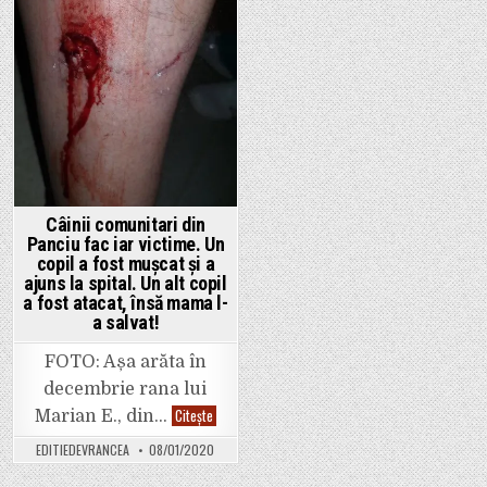
Câinii comunitari din
Panciu fac iar victime. Un
copil a fost mușcat și a
ajuns la spital. Un alt copil
a fost atacat, însă mama l-
a salvat!
FOTO: Așa arăta în
decembrie rana lui
Câinii
Citește
Marian E., din…
comunitari
din
EDITIEDEVRANCEA
08/01/2020
Panciu
fac
iar