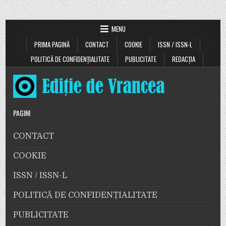
victime.
Un
copil
a
MENU
fost
mușcat
PRIMA PAGINĂ
CONTACT
COOKIE
ISSN / ISSN-L
și
a
ajuns
POLITICĂ DE CONFIDENȚIALITATE
PUBLICITATE
REDACȚIA
la
spital.
Un
alt
copil
a
fost
atacat,
PAGINI
însă
mama
l-
CONTACT
a
salvat!
COOKIE
ISSN / ISSN-L
POLITICĂ DE CONFIDENȚIALITATE
PUBLICITATE