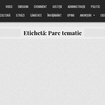
Ă
VIDEO
EMISIUNI
EVENIMENT
JUSTIȚIE
ADMINISTRAȚIE
POLITIC
CULTURĂ
STRĂZI
SĂNĂTATE
ÎNVĂȚĂMÂNT
OPINII
ANUNȚURI
EXE
Etichetă:
Parc tematic