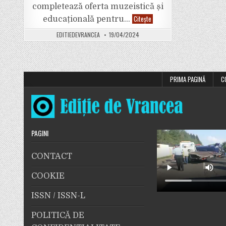
completează oferta muzeistică și
Un
Citește
educațională pentru…
nou
proiect
EDITIEDEVRANCEA
19/04/2024
marca
„administrație
PNL”.
Parc
tematic
la
Mausoleul
PRIMA PAGINĂ
C
de
pe
E
85,
la
Mărășești.
PAGINI
CONTACT
COOKIE
ISSN / ISSN-L
POLITICĂ DE