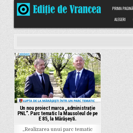
Skip
PRIMA PAGIN
to
content
ALEGERI
Posted
in
Un nou proiect marca „administrație
PNL”. Parc tematic la Mausoleul de pe
E 85, la Mărășești.
„Realizarea unui parc tematic