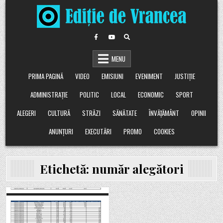
Skip
to
content
MENU
PRIMA PAGINĂ
VIDEO
EMISIUNI
EVENIMENT
JUSTIȚIE
ADMINISTRAȚIE
POLITIC
LOCAL
ECONOMIC
SPORT
ALEGERI
CULTURĂ
STRĂZI
SĂNĂTATE
ÎNVĂȚĂMÂNT
OPINII
ANUNȚURI
EXECUTĂRI
PROMO
COOKIES
Etichetă:
număr alegători
Posted
in