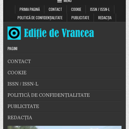
MENU
anunțat
că
PRIMA PAGINĂ
CONTACT
COOKIE
ISSN / ISSN-L
pe
listele
electorale
POLITICĂ DE CONFIDENȚIALITATE
PUBLICITATE
REDACȚIA
permanente
figurează
18,2
milioane
de
români.
Vezi
în
PAGINI
articol
câți
alegători
CONTACT
sunt
în
fiecare
COOKIE
localitate
din
Vrancea!
ISSN / ISSN-L
POLITICĂ DE CONFIDENȚIALITATE
PUBLICITATE
REDACȚIA