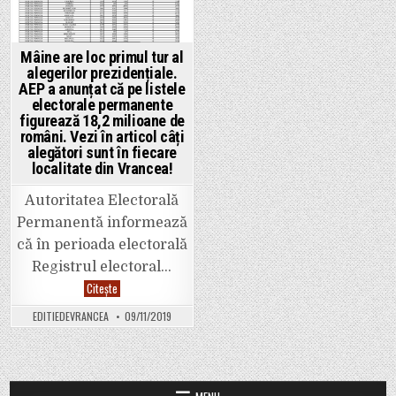
Mâine are loc primul tur al
alegerilor prezidențiale.
AEP a anunțat că pe listele
electorale permanente
figurează 18,2 milioane de
români. Vezi în articol câți
alegători sunt în fiecare
localitate din Vrancea!
Autoritatea Electorală
Permanentă informează
că în perioada electorală
Registrul electoral…
Mâine
Citește
are
loc
EDITIEDEVRANCEA
09/11/2019
primul
tur
al
alegerilor
prezidențiale.
AEP
a