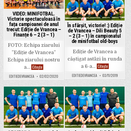
VIDEO: MINIFOTBAL.
Victorie spectaculoasă în
fața campioanei de anul
În sfârșit, victorie! :) Ediție
trecut: Ediție de Vrancea –
de Vrancea – Dili Beauty 5
Finanțe 6 – 2 (3 – 1)
– 2 (3 – 1) în campionatul
de minifotbal old-boys
FOTO: Echipa ziarului
Ediție de Vrancea a
”Ediție de Vrancea”
câștigat astăzi în runda
Echipa ziarului nostru
În
Citește
a 6-a…
VIDEO:
Citește
a…
sfârșit,
MINIFOTBAL.
victorie!
Victorie
EDITIEDEVRANCEA
03/11/2019
EDITIEDEVRANCEA
02/02/2020
🙂
spectaculoasă
Ediție
în
de
fața
Vrancea
campioanei
–
de
Dili
anul
Posted
Posted
Beauty
trecut:
5
Ediție
in
in
–
de
2
Vrancea
(3
–
–
Finanțe
1)
6
în
–
campionatul