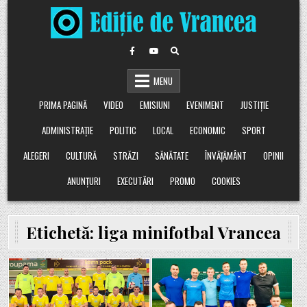
Skip
to
content
MENU
PRIMA PAGINĂ
VIDEO
EMISIUNI
EVENIMENT
JUSTIȚIE
ADMINISTRAȚIE
POLITIC
LOCAL
ECONOMIC
SPORT
ALEGERI
CULTURĂ
STRĂZI
SĂNĂTATE
ÎNVĂȚĂMÂNT
OPINII
ANUNȚURI
EXECUTĂRI
PROMO
COOKIES
Etichetă:
liga minifotbal Vrancea
Posted
Posted
in
in