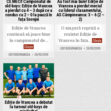
2
CE MECI! Campionatul de
Au fost mai buni! Ediție de
de
(3
old-boys: Ediție de Vrancea
Vrancea a pierdut meciul
minifotbal
–
old-
1)
a pierdut cu 4 – 3 după ce a
cu liderul clasamentului,
boys
condus cu 2 – 0 la pauză în
AS Câmpineanca: 3 – 6 (2 –
fața Sovejei
2)
Ediție de Vrancea
O singură repriză a
continuă să joace bine
rezistat Ediție de
Au
Citește
în campionatul de…
Vrancea în fața…
fost
CE
Citește
mai
EDITIEDEVRANCEA
20/10/2019
MECI!
buni!
Campionatul
Ediție
EDITIEDEVRANCEA
26/10/2019
de
de
old-
Vrance
boys:
a
Ediție
pierdut
de
meciul
Vrancea
cu
Posted
a
liderul
pierdut
in
clasame
cu
AS
4
Câmpin
–
3
3
–
după
6
ce
(2
a
–
Ediție de Vrancea a debutat
condus
2)
la turneul old-boys de
cu
2