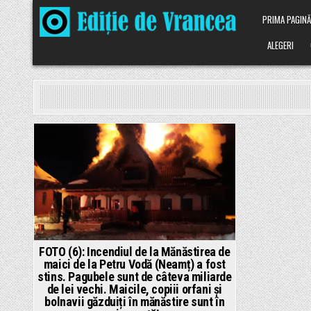
Skip
PRIMA PAGIN
to
content
ALEGERI
Posted
in
FOTO (6): Incendiul de la Mănăstirea de
maici de la Petru Vodă (Neamț) a fost
stins. Pagubele sunt de câteva miliarde
de lei vechi. Maicile, copiii orfani și
bolnavii găzduiți în mănăstire sunt în