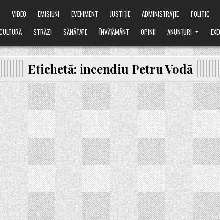
Ă
VIDEO
EMISIUNI
EVENIMENT
JUSTIȚIE
ADMINISTRAȚIE
POLITIC
CULTURĂ
STRĂZI
SĂNĂTATE
ÎNVĂȚĂMÂNT
OPINII
ANUNȚURI
EXE
Etichetă:
incendiu Petru Vodă