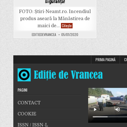
siguranță!
FOTO: Știri-Neamt.ro. Incendiul
produs aseară la Mănăstirea de
FOTO
Citește
maici de…
(6):
Incendiul
EDITIEDEVRANCEA
05/01/2020
de
la
Mănăstirea
de
maici
de
la
PRIMA PAGINĂ
C
Petru
Vodă
(Neamț)
a
fost
stins.
Pagubele
sunt
PAGINI
de
câteva
miliarde
de
CONTACT
lei
vechi.
Maicile,
COOKIE
copiii
orfani
și
ISSN / ISSN-L