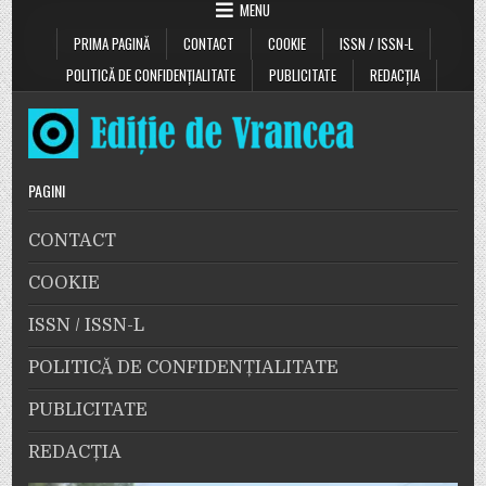
Cine
MENU
blochează
accesul
PRIMA PAGINĂ
CONTACT
COOKIE
ISSN / ISSN-L
la
documente
la
POLITICĂ DE CONFIDENȚIALITATE
PUBLICITATE
REDACȚIA
30
de
ani
de
la
căderea
comunismului”
PAGINI
CONTACT
COOKIE
ISSN / ISSN-L
POLITICĂ DE CONFIDENȚIALITATE
PUBLICITATE
REDACȚIA