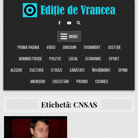
Skip
to
content
MENU
PRIMA PAGINĂ
VIDEO
EMISIUNI
EVENIMENT
JUSTIȚIE
ADMINISTRAȚIE
POLITIC
LOCAL
ECONOMIC
SPORT
ALEGERI
CULTURĂ
STRĂZI
SĂNĂTATE
ÎNVĂȚĂMÂNT
OPINII
ANUNȚURI
EXECUTĂRI
PROMO
COOKIES
Etichetă:
CNSAS
Posted
in