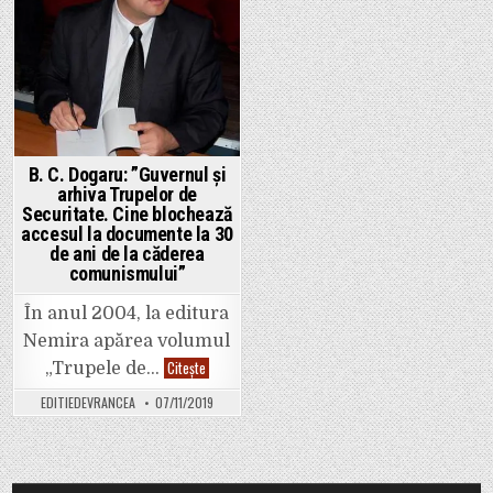
B. C. Dogaru: ”Guvernul și
arhiva Trupelor de
Securitate. Cine blochează
accesul la documente la 30
de ani de la căderea
comunismului”
În anul 2004, la editura
Nemira apărea volumul
B.
Citește
„Trupele de…
C.
Dogaru:
EDITIEDEVRANCEA
07/11/2019
”Guvernul
și
arhiva
Trupelor
de
Securitate.