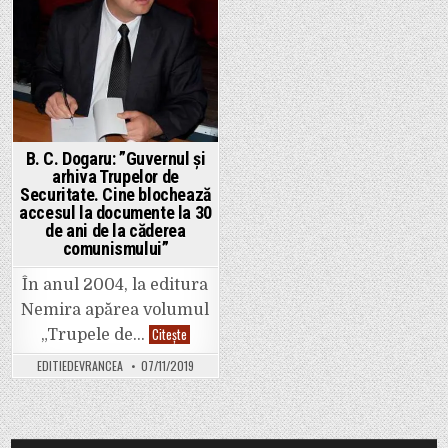
B. C. Dogaru: ”Guvernul și
arhiva Trupelor de
Securitate. Cine blochează
accesul la documente la 30
de ani de la căderea
comunismului”
În anul 2004, la editura
Nemira apărea volumul
B.
Citește
„Trupele de…
C.
Dogaru:
EDITIEDEVRANCEA
07/11/2019
”Guvernul
și
arhiva
Trupelor
de
Securitate.