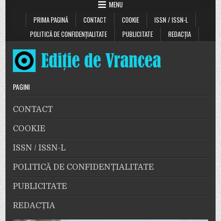
Cine
MENU
blochează
accesul
PRIMA PAGINĂ
CONTACT
COOKIE
ISSN / ISSN-L
la
documente
la
POLITICĂ DE CONFIDENȚIALITATE
PUBLICITATE
REDACȚIA
30
de
ani
de
la
căderea
comunismului”
PAGINI
CONTACT
COOKIE
ISSN / ISSN-L
POLITICĂ DE CONFIDENȚIALITATE
PUBLICITATE
REDACȚIA