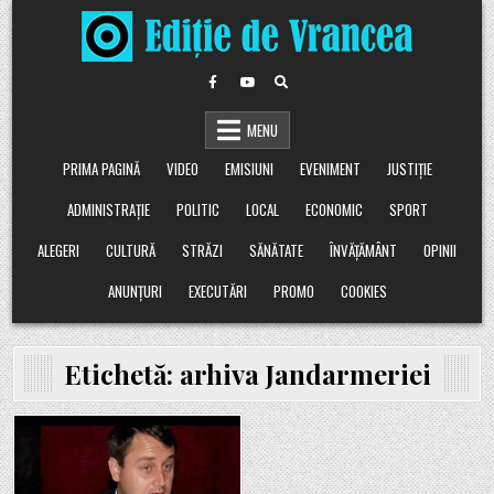
Skip
to
content
MENU
PRIMA PAGINĂ
VIDEO
EMISIUNI
EVENIMENT
JUSTIȚIE
ADMINISTRAȚIE
POLITIC
LOCAL
ECONOMIC
SPORT
ALEGERI
CULTURĂ
STRĂZI
SĂNĂTATE
ÎNVĂȚĂMÂNT
OPINII
ANUNȚURI
EXECUTĂRI
PROMO
COOKIES
Etichetă:
arhiva Jandarmeriei
Posted
in