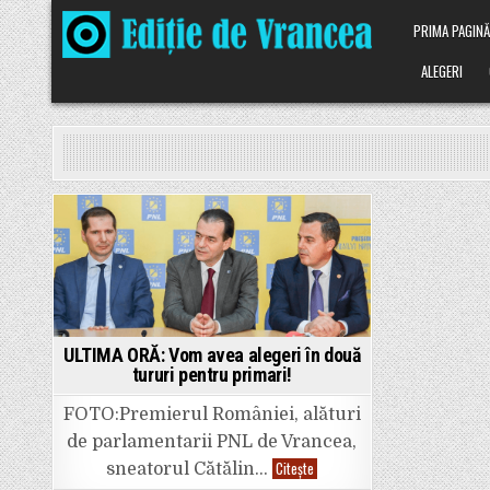
Skip
PRIMA PAGIN
to
content
ALEGERI
Posted
in
ULTIMA ORĂ: Vom avea alegeri în două
tururi pentru primari!
FOTO:Premierul României, alături
de parlamentarii PNL de Vrancea,
ULTIMA
Citește
sneatorul Cătălin…
ORĂ: