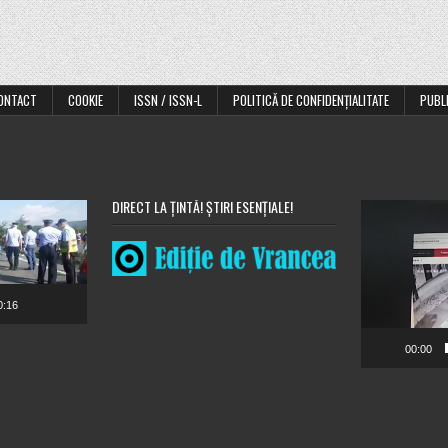
ONTACT
COOKIE
ISSN / ISSN-L
POLITICĂ DE CONFIDENȚIALITATE
PUBL
DIRECT LA ȚINTĂ! ȘTIRI ESENȚIALE!
Player
video
0:16
00:00