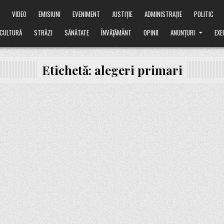
Ă
VIDEO
EMISIUNI
EVENIMENT
JUSTIȚIE
ADMINISTRAȚIE
POLITIC
CULTURĂ
STRĂZI
SĂNĂTATE
ÎNVĂȚĂMÂNT
OPINII
ANUNȚURI
EXE
Etichetă:
alegeri primari