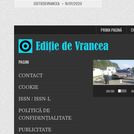
Vom
EDITIEDEVRANCEA
16/01/2020
avea
alegeri
în
două
tururi
pentru
primari!
PRIMA PAGINĂ
C
PAGINI
Player
video
CONTACT
COOKIE
00:00
0
ISSN / ISSN-L
POLITICĂ DE
CONFIDENȚIALITATE
PUBLICITATE